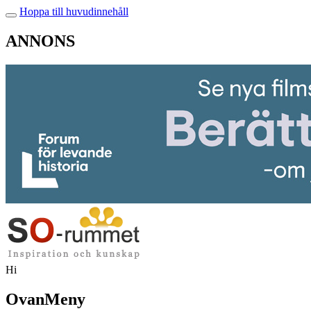
Hoppa till huvudinnehåll
ANNONS
Hi
OvanMeny