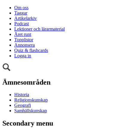
Om oss
Taggar
Artikelarkiv
Podcast
Lektioner och lärarmaterial
Året runt
Topplistor
Annonsera
Quiz & flashcards
Logga in
Ämnesområden
Historia
Religionskunskap
Geografi
Samhällskunskap
Secondary menu