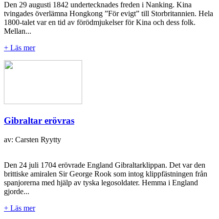
Den 29 augusti 1842 undertecknades freden i Nanking. Kina
tvingades överlämna Hongkong ”För evigt” till Storbritannien. Hela
1800-talet var en tid av förödmjukelser för Kina och dess folk.
Mellan...
+ Läs mer
Gibraltar erövras
av: Carsten Ryytty
Den 24 juli 1704 erövrade England Gibraltarklippan. Det var den
brittiske amiralen Sir George Rook som intog klippfästningen från
spanjorerna med hjälp av tyska legosoldater. Hemma i England
gjorde...
+ Läs mer