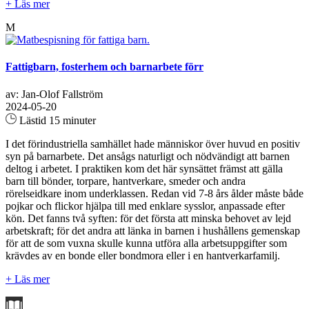
+ Läs mer
M
Fattigbarn, fosterhem och barnarbete förr
av: Jan-Olof Fallström
2024-05-20
Lästid 15 minuter
I det förindustriella samhället hade människor över huvud en positiv
syn på barnarbete. Det ansågs naturligt och nödvändigt att barnen
deltog i arbetet. I praktiken kom det här synsättet främst att gälla
barn till bönder, torpare, hantverkare, smeder och andra
rörelseidkare inom underklassen. Redan vid 7-8 års ålder måste både
pojkar och flickor hjälpa till med enklare sysslor, anpassade efter
kön. Det fanns två syften: för det första att minska behovet av lejd
arbetskraft; för det andra att länka in barnen i hushållens gemenskap
för att de som vuxna skulle kunna utföra alla arbetsuppgifter som
krävdes av en bonde eller bondmora eller i en hantverkarfamilj.
+ Läs mer