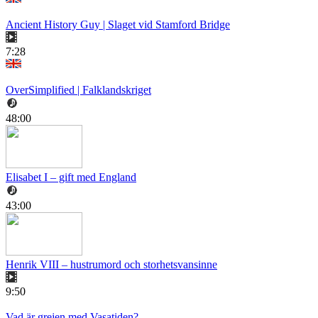
Ancient History Guy | Slaget vid Stamford Bridge
7:28
OverSimplified | Falklandskriget
48:00
Elisabet I – gift med England
43:00
Henrik VIII – hustrumord och storhetsvansinne
9:50
Vad är grejen med Vasatiden?