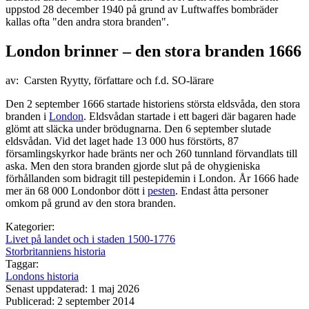
uppstod 28 december 1940 på grund av Luftwaffes bombräder
kallas ofta "den andra stora branden".
London brinner – den stora branden 1666
av: Carsten Ryytty, författare och f.d. SO-lärare
Den 2 september 1666 startade historiens största eldsvåda, den stora
branden i
London
. Eldsvådan startade i ett bageri där bagaren hade
glömt att släcka under brödugnarna. Den 6 september slutade
eldsvådan. Vid det laget hade 13 000 hus förstörts, 87
församlingskyrkor hade bränts ner och 260 tunnland förvandlats till
aska. Men den stora branden gjorde slut på de ohygieniska
förhållanden som bidragit till pestepidemin i London. År 1666 hade
mer än 68 000 Londonbor dött i
pesten
. Endast åtta personer
omkom på grund av den stora branden.
Kategorier:
Livet på landet och i staden 1500-1776
Storbritanniens historia
Taggar:
Londons historia
Senast uppdaterad: 1 maj 2026
Publicerad: 2 september 2014