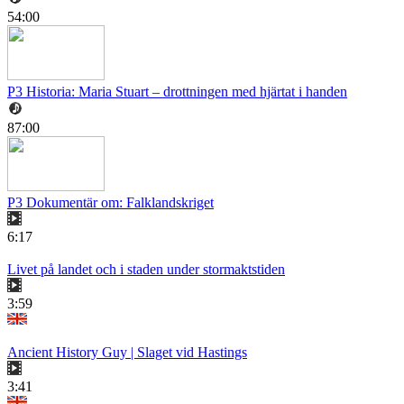
54:00
P3 Historia: Maria Stuart – drottningen med hjärtat i handen
87:00
P3 Dokumentär om: Falklandskriget
6:17
Livet på landet och i staden under stormaktstiden
3:59
Ancient History Guy | Slaget vid Hastings
3:41