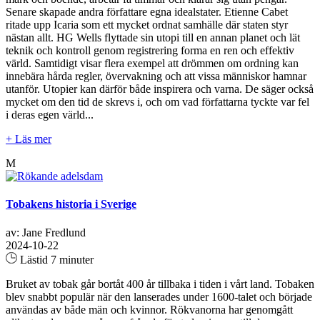
Senare skapade andra författare egna idealstater. Etienne Cabet
ritade upp Icaria som ett mycket ordnat samhälle där staten styr
nästan allt. HG Wells flyttade sin utopi till en annan planet och lät
teknik och kontroll genom registrering forma en ren och effektiv
värld. Samtidigt visar flera exempel att drömmen om ordning kan
innebära hårda regler, övervakning och att vissa människor hamnar
utanför. Utopier kan därför både inspirera och varna. De säger också
mycket om den tid de skrevs i, och om vad författarna tyckte var fel
i deras egen värld...
+ Läs mer
M
Tobakens historia i Sverige
av: Jane Fredlund
2024-10-22
Lästid 7 minuter
Bruket av tobak går bortåt 400 år tillbaka i tiden i vårt land. Tobaken
blev snabbt populär när den lanserades under 1600-talet och började
användas av både män och kvinnor. Rökvanorna har genomgått