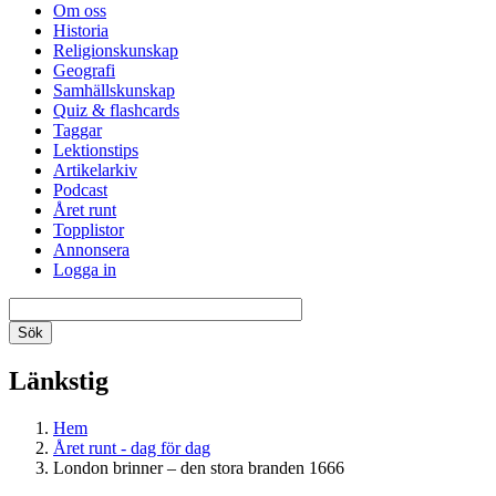
Om oss
Historia
Religionskunskap
Geografi
Samhällskunskap
Quiz & flashcards
Taggar
Lektionstips
Artikelarkiv
Podcast
Året runt
Topplistor
Annonsera
Logga in
Länkstig
Hem
Året runt - dag för dag
London brinner – den stora branden 1666