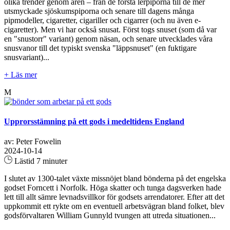
olika trender genom åren – från de första lerpiporna till de mer
utsmyckade sjöskumspiporna och senare till dagens många
pipmodeller, cigaretter, cigariller och cigarrer (och nu även e-
cigaretter). Men vi har också snusat. Först togs snuset (som då var
en "snustorr" variant) genom näsan, och senare utvecklades våra
snusvanor till det typiskt svenska "läppsnuset" (en fuktigare
snusvariant)...
+ Läs mer
M
Upprorsstämning på ett gods i medeltidens England
av: Peter Fowelin
2024-10-14
Lästid 7 minuter
I slutet av 1300-talet växte missnöjet bland bönderna på det engelska
godset Forncett i Norfolk. Höga skatter och tunga dagsverken hade
lett till allt sämre levnadsvillkor för godsets arrendatorer. Efter att det
uppkommit ett rykte om en eventuell arbetsvägran bland folket, blev
godsförvaltaren William Gunnyld tvungen att utreda situationen...