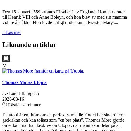
Den 15 januari 1559 kröntes Elisabet I av England. Hon var dotter
till Henrik VIII och Anne Boleyn, och hon blev av med sin mamma
vid tre års ålder. Hon levde farligt under sin halvsyster Marys...
+ Läs mer
Liknande artiklar
M
Thomas Mores Utopia
av: Lars Hildingson
2026-03-16
Lästid 14 minuter
En utopi är en dröm om ett perfekt samhälle. Ordet har sina rötter i
grekiskan och kan tolkas som ”en bra plats”. Thomas More gjorde
ordet känt när han beskrev ön Utopia, där människor delar på all
mark och boende, arbetar få timmar och klarar sig utan pengar.