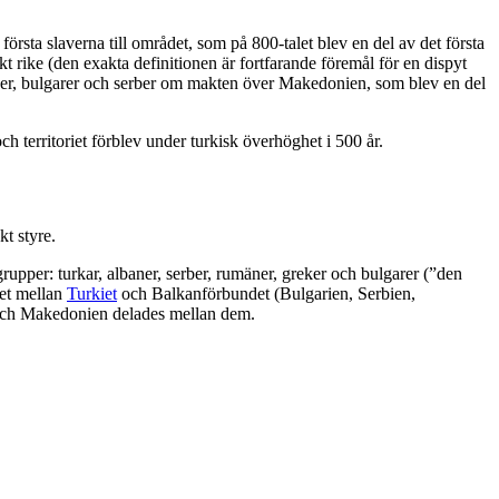
 första slaverna till området, som på 800-talet blev en del av det första
 rike (den exakta definitionen är fortfarande föremål för en dispyt
ner, bulgarer och serber om makten över Makedonien, som blev en del
och territoriet förblev under turkisk överhöghet i 500 år.
t styre.
upper: turkar, albaner, serber, rumäner, greker och bulgarer (”den
get mellan
Turkiet
och Balkanförbundet (Bulgarien, Serbien,
 och Makedonien delades mellan dem.