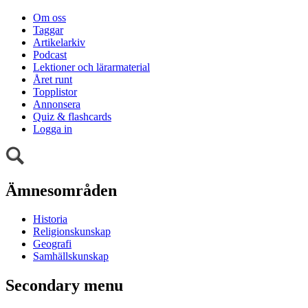
Om oss
Taggar
Artikelarkiv
Podcast
Lektioner och lärarmaterial
Året runt
Topplistor
Annonsera
Quiz & flashcards
Logga in
Ämnesområden
Historia
Religionskunskap
Geografi
Samhällskunskap
Secondary menu