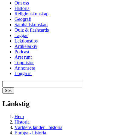
Om oss
Historia
Religionskunskap
Geografi
Samhällskunskap
Quiz & flashcards
Taggar
Lektionstips
Artikelarkiv
Podcast
Året runt
Topplistor
Annonsera
Logga in
Länkstig
Hem
Historia
Världens länder - historia
Europa - historia