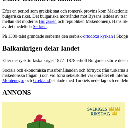
Efter en period som grekisk stat och romersk provins kom Makedonie
bulgariska riket. Det bulgariska motståndet mot Bysans leddes av tsar
mellan det moderna
Bulgarien
och republiken Makedonien). Hans rike
av det medeltida
Serbien
.
På 1300-talet grundade serberna den serbisk-
ortodoxa kyrkan
i Skopj
Balkankrigen delar landet
Efter det rysk-turkiska kriget 1877–1878 erhöll Bulgarien större del
Sociala och ekonomiska missförhållanden och förtryck från turkarna sk
makedonska frågan”) och vid förra sekelskiftet var området ett infer
Montenegro
och
Grekland
) slutade med Turkiets nederlag och en de
ANNONS