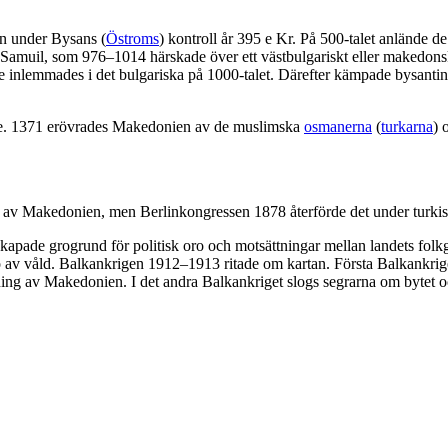
n under Bysans (
Östroms
) kontroll år 395 e Kr. På 500-talet anlände de
 Samuil, som 976–1014 härskade över ett västbulgariskt eller makedonskt
 inlemmades i det bulgariska på 1000-talet. Därefter kämpade bysanti
e. 1371 erövrades Makedonien av de muslimska
osmanerna
(
turkarna
) 
en av Makedonien, men Berlinkongressen 1878 återförde det under turkisk
apade grogrund för politisk oro och motsättningar mellan landets folkgr
no av våld. Balkankrigen 1912–1913 ritade om kartan. Första Balkankri
lning av Makedonien. I det andra Balkankriget slogs segrarna om bytet