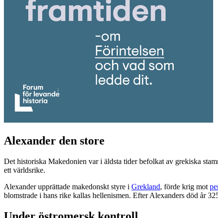
Alexander den store
Det historiska Makedonien var i äldsta tider befolkat av grekiska sta
ett världsrike.
Alexander upprättade makedonskt styre i
Grekland
, förde krig mot
pe
blomstrade i hans rike kallas hellenismen. Efter Alexanders död år 325 
Under östromersk kontroll