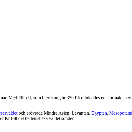
mmar. Med Filip II, som blev kung år 359 f Kr, inleddes en stormaktsper
rserväldet
och erövrade Mindre Asien, Levanten,
Egypten
,
Mesopotam
f Kr föll det hellenistiska väldet sönder.