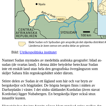
Bild:
Utrikespolitiska institutet
Namnet Sudan myntades av medeltida arabiska geografer: bilad as-
sudan (de svartas land). I denna äldre betydelse betecknar Sudan
inte ett enskilt land utan hela den geografiska övergångszon som
skiljer Sahara från regnskogsbältet söder därom.
Större delen av Sudan är ett lågland som här och var bryts av
bergskedjor och högplatåer. De högsta bergen finns i mitten av
Darfurplatån i väster. I det södra slättlandet Kurdufan (även stavat
Kordofan) ligger Nubabergen. En bergskedja löper också strax
innanför kusten.