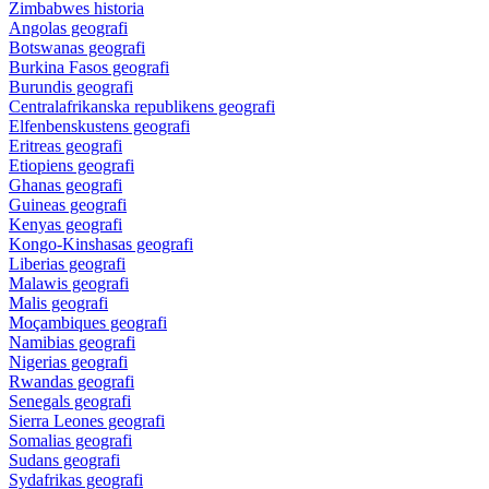
Zimbabwes historia
Angolas geografi
Botswanas geografi
Burkina Fasos geografi
Burundis geografi
Centralafrikanska republikens geografi
Elfenbenskustens geografi
Eritreas geografi
Etiopiens geografi
Ghanas geografi
Guineas geografi
Kenyas geografi
Kongo-Kinshasas geografi
Liberias geografi
Malawis geografi
Malis geografi
Moçambiques geografi
Namibias geografi
Nigerias geografi
Rwandas geografi
Senegals geografi
Sierra Leones geografi
Somalias geografi
Sudans geografi
Sydafrikas geografi