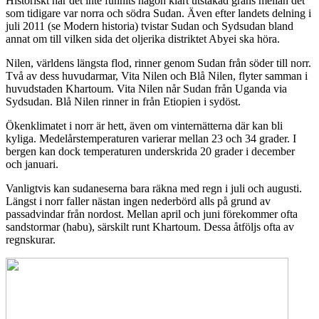
Historiskt har det inte funnits någon klart utstakad gräns mellan det
som tidigare var norra och södra Sudan. Även efter landets delning i
juli 2011 (se Modern historia) tvistar Sudan och Sydsudan bland
annat om till vilken sida det oljerika distriktet Abyei ska höra.
Nilen, världens längsta flod, rinner genom Sudan från söder till norr.
Två av dess huvudarmar, Vita Nilen och Blå Nilen, flyter samman i
huvudstaden Khartoum. Vita Nilen når Sudan från Uganda via
Sydsudan. Blå Nilen rinner in från Etiopien i sydöst.
Ökenklimatet i norr är hett, även om vinternätterna där kan bli
kyliga. Medelårstemperaturen varierar mellan 23 och 34 grader. I
bergen kan dock temperaturen underskrida 20 grader i december
och januari.
Vanligtvis kan sudaneserna bara räkna med regn i juli och augusti.
Längst i norr faller nästan ingen nederbörd alls på grund av
passadvindar från nordost. Mellan april och juni förekommer ofta
sandstormar (habu), särskilt runt Khartoum. Dessa åtföljs ofta av
regnskurar.