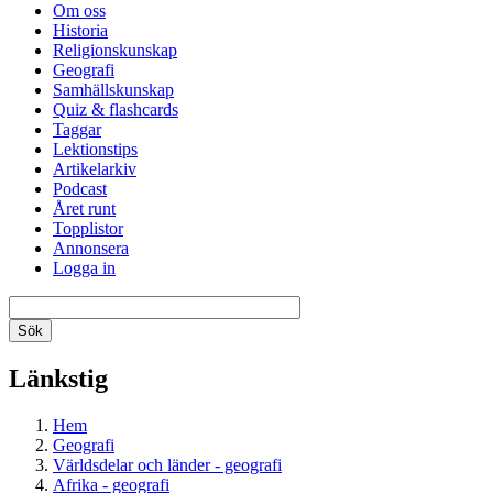
Om oss
Historia
Religionskunskap
Geografi
Samhällskunskap
Quiz & flashcards
Taggar
Lektionstips
Artikelarkiv
Podcast
Året runt
Topplistor
Annonsera
Logga in
Länkstig
Hem
Geografi
Världsdelar och länder - geografi
Afrika - geografi