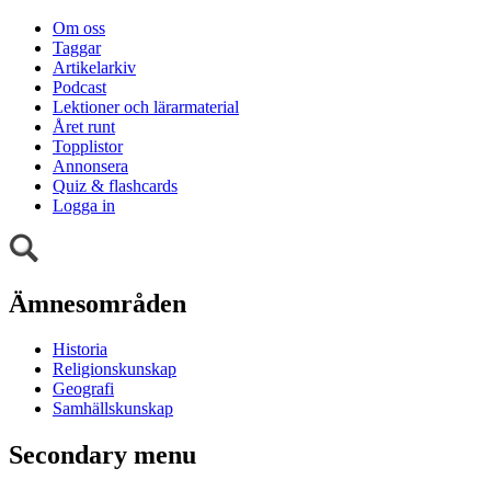
Om oss
Taggar
Artikelarkiv
Podcast
Lektioner och lärarmaterial
Året runt
Topplistor
Annonsera
Quiz & flashcards
Logga in
Ämnesområden
Historia
Religionskunskap
Geografi
Samhällskunskap
Secondary menu