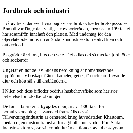
Jordbruk och industri
Två av tre sudaneser livnär sig av jordbruk och/eller boskapsskötsel.
Bomull var länge den viktigaste exportgrödan, men sedan 1990-talet
har sesamfrön innehaft den platsen. Med undantag för den
oljerelaterade industrin är Sudans industrisektor relativt liten och
outvecklad.
Basgrödor är durra, hirs och vete. Det odlas också mycket jordnötter
och sockerrör.
Ungefär en tiondel av Sudans befolkning är nomadiserande
uppfödare av boskap, främst kameler, getter, får och kor. Levande
djur och kött säljs till arabländerna.
I Nilen och dess bifloder bedrivs husbehovsfiske som har stor
betydelse för lokalbefolkningen.
De första fabrikerna byggdes i början av 1900-talet för
bomullsberedning. Livsmedel framställs också.
Tillverkningsindustrin är centrerad kring huvudstaden Khartoum,
medan oljeindustrin främst är förlagd till hamnstaden Port Sudan.
Industrisektorn sysselsätter mindre än en tiondel av arbetsstyrkan.