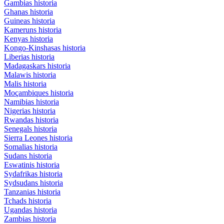
Gambias historia
Ghanas historia
Guineas historia
Kameruns historia
Kenyas historia
Kongo-Kinshasas historia
Liberias historia
Madagaskars historia
Malawis historia
Malis historia
Moçambiques historia
Namibias historia
Nigerias historia
Rwandas historia
Senegals historia
Sierra Leones historia
Somalias historia
Sudans historia
Eswatinis historia
Sydafrikas historia
Sydsudans historia
Tanzanias historia
Tchads historia
Ugandas historia
Zambias historia