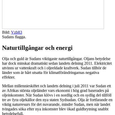
Bild:
Vzb83
Sudans flagga.
Naturtillgångar och energi
Olja och guld är Sudans viktigaste naturtillgångar. Oljans betydelse
har dock minskat dramatiskt sedan landets delning 2011. Elektricitet
utvinns ur vattenkraft och i oljeeldade kraftverk. Sudan tillhör de
länder som är hårt utsatta för klimatförändringarnas negativa
effekter.
Mellan millennieskiftet och landets delning i juli 2011 var Sudan ett
av Afrikas största oljeländer vars ekonomi i hög grad baserades på
oljeinkomster. När Sudan klövs i en nordlig och en sydlig del tillföll
tre av fyra oljekällor den nya staten Sydsudan. Olja är fortfarande en
viktig naturresurs för det nuvarande, mindre Sudan, men när landet
tvingades söka efter nya inkomster blev ökad guldbrytning snabbt
betydelsefull.