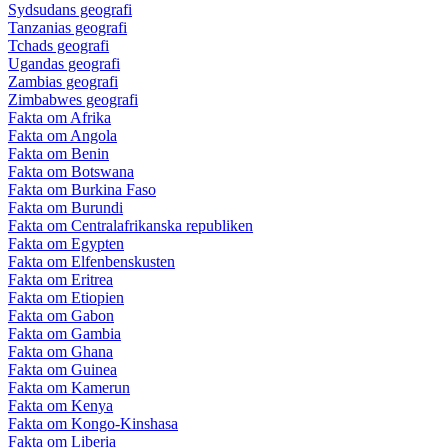
Sydsudans geografi
Tanzanias geografi
Tchads geografi
Ugandas geografi
Zambias geografi
Zimbabwes geografi
Fakta om Afrika
Fakta om Angola
Fakta om Benin
Fakta om Botswana
Fakta om Burkina Faso
Fakta om Burundi
Fakta om Centralafrikanska republiken
Fakta om Egypten
Fakta om Elfenbenskusten
Fakta om Eritrea
Fakta om Etiopien
Fakta om Gabon
Fakta om Gambia
Fakta om Ghana
Fakta om Guinea
Fakta om Kamerun
Fakta om Kenya
Fakta om Kongo-Kinshasa
Fakta om Liberia