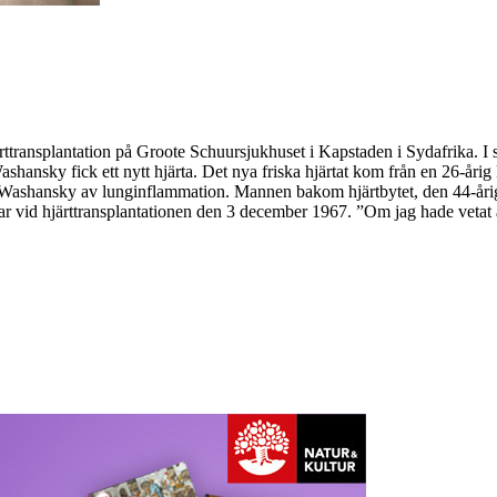
ransplantation på Groote Schuursjukhuset i Kapstaden i Sydafrika. I sex
hansky fick ett nytt hjärta. Det nya friska hjärtat kom från en 26-årig 
dog Washansky av lunginflammation. Mannen bakom hjärtbytet, den 44-å
id hjärttransplantationen den 3 december 1967. ”Om jag hade vetat att de