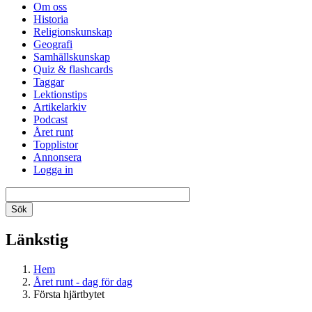
Om oss
Historia
Religionskunskap
Geografi
Samhällskunskap
Quiz & flashcards
Taggar
Lektionstips
Artikelarkiv
Podcast
Året runt
Topplistor
Annonsera
Logga in
Länkstig
Hem
Året runt - dag för dag
Första hjärtbytet