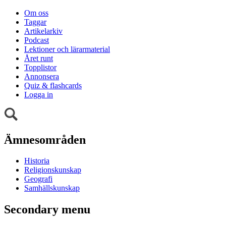
Om oss
Taggar
Artikelarkiv
Podcast
Lektioner och lärarmaterial
Året runt
Topplistor
Annonsera
Quiz & flashcards
Logga in
Ämnesområden
Historia
Religionskunskap
Geografi
Samhällskunskap
Secondary menu