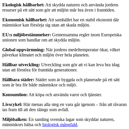
Ekologisk hållbarhet:
Att skydda naturen och använda jordens
resurser på ett sätt som gör att miljön mår bra även i framtiden.
Ekonomisk hållbarhet:
Att samhället har en stabil ekonomi där
människor kan försörja sig utan att skada miljön.
EU:s miljöbestämmelser:
Gemensamma regler inom Europeiska
unionen som handlar om att skydda miljön.
Global uppvärmning:
När jordens medeltemperatur ökar, vilket
påverkar klimatet och miljön över hela planeten.
Hållbar utveckling:
Utveckling som gör att vi kan leva bra idag
utan att förstöra för framtida generationer.
Hållbara städer:
Städer som är byggda och planerade på ett sätt
som är bra för både människor och miljö.
Konsumtion:
Att köpa och använda varor och tjänster.
Livscykel:
Här menas alla steg en vara går igenom – från att råvaran
tas fram till att den slängs som avfall.
Miljöbalken:
En samling svenska lagar som skyddar naturen,
människors hälsa och
biologisk mångfald
.