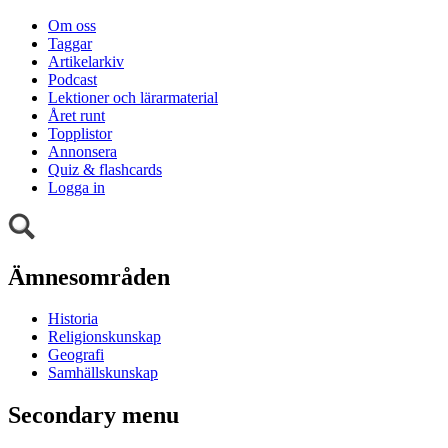
Om oss
Taggar
Artikelarkiv
Podcast
Lektioner och lärarmaterial
Året runt
Topplistor
Annonsera
Quiz & flashcards
Logga in
Ämnesområden
Historia
Religionskunskap
Geografi
Samhällskunskap
Secondary menu