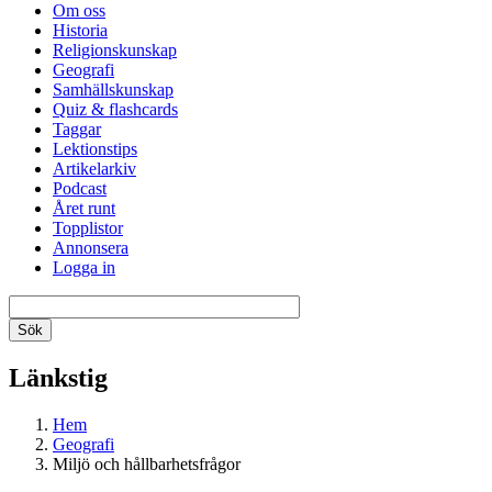
Om oss
Historia
Religionskunskap
Geografi
Samhällskunskap
Quiz & flashcards
Taggar
Lektionstips
Artikelarkiv
Podcast
Året runt
Topplistor
Annonsera
Logga in
Länkstig
Hem
Geografi
Miljö och hållbarhetsfrågor