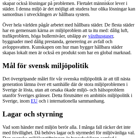
skapar också lösningar på problemen. Flertalet människor lever i
städer. I denna miljö är det möjligt att studera hur olika lösningar kan
samordnas i utvecklingen av hållbara system.
Över hela världen pågår arbetet med hållbara städer. De flesta städer
har en gemensam kärna av miljöproblem att ta itu med: dålig luft,
trafikproblem, höga bullernivåer, utsläpp av
växthusgaser
,
byggnader med dålig prestanda, generering av avfall och
avloppsvatten. Kunskapen om hur man bygger hållbara städer
skapas lokalt men är också en produkt som har en global marknad.
Mål för svensk miljöpolitik
Det övergripande målet för vår svenska miljöpolitik är att till nästa
generation lämna över ett samhälle där de stora miljöproblemen i
Sverige är lösta, utan att orsaka ökade miljö- och hälsoproblem
utanför Sveriges gränser. Detta förutsätter en ambitiös miljöpolitik i
Sverige, inom
EU
och i internationella sammanhang.
Lagar och styrning
Vad som händer med miljön berör alla. I många fall räcker det inte
med frivillighet. Då behövs lagar och styrmedel för miljövänliga val.