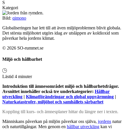
S
Kategori
Bild:
qimono
Globaliseringen har lett till att även miljöproblemen blivit globala.
Det största miljöhotet utgörs idag av utsläppen av koldioxid som
påverkar hela jordens klimat.
© 2026 SO-rummet.se
Miljö och hållbarhet
Lästid 4 minuter
Introduktion till ämnesområdet miljö och hållbarhetsfrågor.
Avsnittet innehåller också tre underkategorier:
Hållbar
utveckling
|
Klimatförändringar och global uppvärmning
|
Naturkatastrofer, miljöhot och samhällets sårbarhet
Koppling till kurs- och ämnesplaner hittar du längre ner i texten.
Människans påverkan på miljön påverkar oss själva,
jordens
natur
och naturtillgångar. Men genom en
hållbar utveckling
kan vi