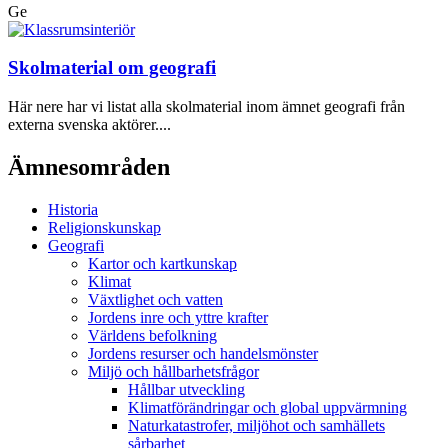
Ge
Skolmaterial om geografi
Här nere har vi listat alla skolmaterial inom ämnet geografi från
externa svenska aktörer....
Ämnesområden
Historia
Religionskunskap
Geografi
Kartor och kartkunskap
Klimat
Växtlighet och vatten
Jordens inre och yttre krafter
Världens befolkning
Jordens resurser och handelsmönster
Miljö och hållbarhetsfrågor
Hållbar utveckling
Klimatförändringar och global uppvärmning
Naturkatastrofer, miljöhot och samhällets
sårbarhet