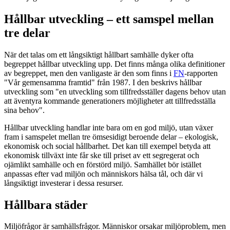
Hållbar utveckling – ett samspel mellan
tre delar
När det talas om ett långsiktigt hållbart samhälle dyker ofta
begreppet hållbar utveckling upp. Det finns många olika definitioner
av begreppet, men den vanligaste är den som finns i
FN
-rapporten
"Vår gemensamma framtid" från 1987. I den beskrivs hållbar
utveckling som "en utveckling som tillfredsställer dagens behov utan
att äventyra kommande generationers möjligheter att tillfredsställa
sina behov".
Hållbar utveckling handlar inte bara om en god miljö, utan växer
fram i samspelet mellan tre ömsesidigt beroende delar – ekologisk,
ekonomisk och social hållbarhet. Det kan till exempel betyda att
ekonomisk tillväxt inte får ske till priset av ett segregerat och
ojämlikt samhälle och en förstörd miljö. Samhället bör istället
anpassas efter vad miljön och människors hälsa tål, och där vi
långsiktigt investerar i dessa resurser.
Hållbara städer
Miljöfrågor är samhällsfrågor. Människor orsakar miljöproblem, men