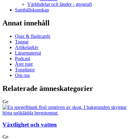
Världsdelar och länder - geografi
Samhällskunskap
Annat innehåll
Quiz & flashcards
Taggar
Artikelarkiv
Lärarmaterial
Podcast
Året runt
Topplistor
Om oss
Relaterade ämneskategorier
Ge
Växtlighet och vatten
Ge