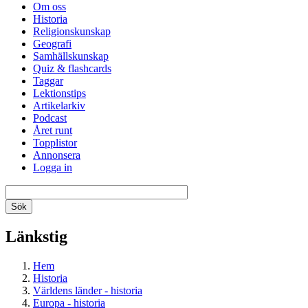
Om oss
Historia
Religionskunskap
Geografi
Samhällskunskap
Quiz & flashcards
Taggar
Lektionstips
Artikelarkiv
Podcast
Året runt
Topplistor
Annonsera
Logga in
Länkstig
Hem
Historia
Världens länder - historia
Europa - historia