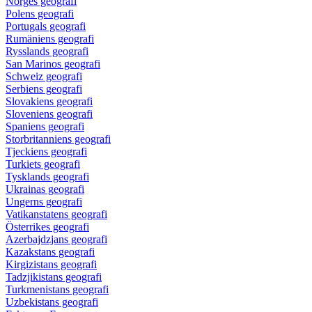
Norges geografi
Polens geografi
Portugals geografi
Rumäniens geografi
Rysslands geografi
San Marinos geografi
Schweiz geografi
Serbiens geografi
Slovakiens geografi
Sloveniens geografi
Spaniens geografi
Storbritanniens geografi
Tjeckiens geografi
Turkiets geografi
Tysklands geografi
Ukrainas geografi
Ungerns geografi
Vatikanstatens geografi
Österrikes geografi
Azerbajdzjans geografi
Kazakstans geografi
Kirgizistans geografi
Tadzjikistans geografi
Turkmenistans geografi
Uzbekistans geografi