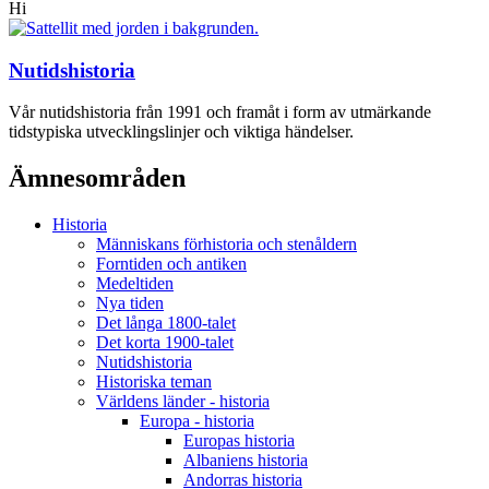
Hi
Nutidshistoria
Vår nutidshistoria från 1991 och framåt i form av utmärkande
tidstypiska utvecklingslinjer och viktiga händelser.
Ämnesområden
Historia
Människans förhistoria och stenåldern
Forntiden och antiken
Medeltiden
Nya tiden
Det långa 1800-talet
Det korta 1900-talet
Nutidshistoria
Historiska teman
Världens länder - historia
Europa - historia
Europas historia
Albaniens historia
Andorras historia