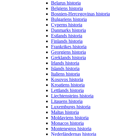
Belarus historia
Belgiens historia
Bosnien-Hercegovinas historia
Bulgariens historia
Cyperns historia
Danmarks historia
Estlands historia
Finlands historia
Frankrikes historia
Georgiens historia
Greklands historia
Irlands historia
Islands historia
Italiens historia
Kosovos historia
Kroatiens historia
Lettlands historia
Liechtensteins historia
Litauens historia
Luxemburgs historia
Maltas historia
Moldaviens historia
Monacos historia
Montenegros historia
Nederländernas historia