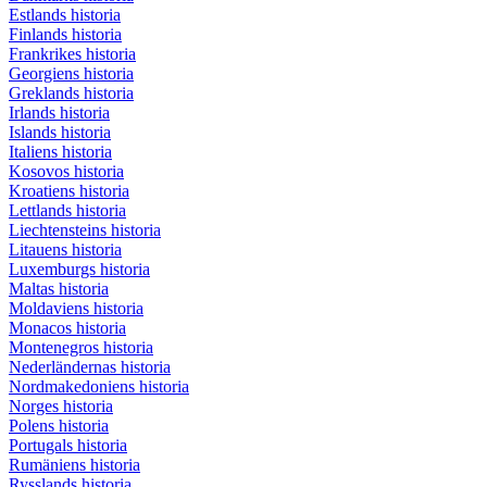
Estlands historia
Finlands historia
Frankrikes historia
Georgiens historia
Greklands historia
Irlands historia
Islands historia
Italiens historia
Kosovos historia
Kroatiens historia
Lettlands historia
Liechtensteins historia
Litauens historia
Luxemburgs historia
Maltas historia
Moldaviens historia
Monacos historia
Montenegros historia
Nederländernas historia
Nordmakedoniens historia
Norges historia
Polens historia
Portugals historia
Rumäniens historia
Rysslands historia