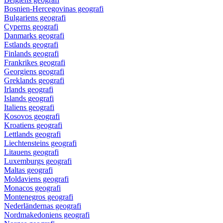
Bosnien-Hercegovinas geografi
Bulgariens geografi
Cyperns geografi
Danmarks geografi
Estlands geografi
Finlands geografi
Frankrikes geografi
Georgiens geografi
Greklands geografi
Irlands geografi
Islands geografi
Italiens geografi
Kosovos geografi
Kroatiens geografi
Lettlands geografi
Liechtensteins geografi
Litauens geografi
Luxemburgs geografi
Maltas geografi
Moldaviens geografi
Monacos geografi
Montenegros geografi
Nederländernas geografi
Nordmakedoniens geografi