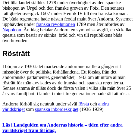
Det lilla landet ställdes 1278 under överhöghet av den spanske
biskopen av Urgel och den franske greven av Foix. Den senares
rättigheter övergick 1607 under Henrik IV till den franska kronan.
De båda regenterna hade nästan feodal makt över Andorra. Systemet
upphävdes under
franska revolutionen
1789 men återinfördes av
Napoleon
. Än idag betalar Andorra en symbolisk avgift, en så kallad
questia som består av skinka, bröd och vin till republikens båda
överhuvuden.
Rösträtt
I början av 1930-talet markerade andorranerna flera gånger sitt
missnöje över de politiska förhållandena. Ett förslag från det
andorranska parlamentet, generalrådet, 1933 om att införa allmän
rösträtt för män avvisades av de franska och spanska regenterna.
Senare samma år tilläts dock de första valen i vilka alla män över 25
år vars familj bott i landet i minst tre generationer hade rätt att rösta.
Andorra förhöll sig neutralt under såväl
första
och
andra
världskriget
som
spanska inbördeskriget
(1936-1939).
Läs i Landguiden om Andorras historia – tiden efter andra
världskriget fram till idag.