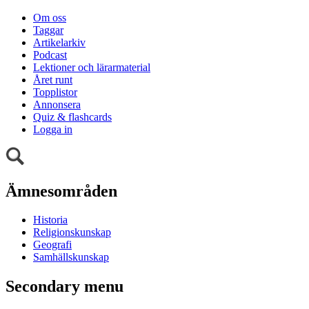
Om oss
Taggar
Artikelarkiv
Podcast
Lektioner och lärarmaterial
Året runt
Topplistor
Annonsera
Quiz & flashcards
Logga in
Ämnesområden
Historia
Religionskunskap
Geografi
Samhällskunskap
Secondary menu