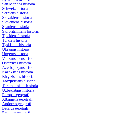
San Marinos historia
Schweiz historia
Serbiens historia
Slovakiens historia
Sloveniens historia
Spaniens historia
Storbritanniens historia
Tjeckiens historia
Turkiets historia
Tysklands historia
Ukrainas historia
Ungerns historia
Vatikanstatens historia
Österrikes historia
Azerbajdzjans historia
Kazakstans historia
Kirgizistans historia
Tadzjikistans historia
Turkmenistans historia
Uzbekistans historia
Europas geografi
Albaniens geografi
Andorras geografi
Belarus geografi
Belgiens geografi