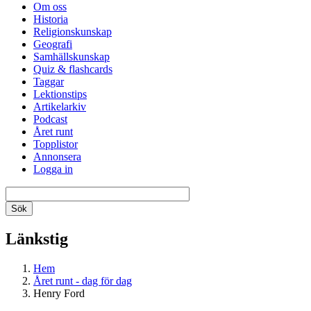
Om oss
Historia
Religionskunskap
Geografi
Samhällskunskap
Quiz & flashcards
Taggar
Lektionstips
Artikelarkiv
Podcast
Året runt
Topplistor
Annonsera
Logga in
Länkstig
Hem
Året runt - dag för dag
Henry Ford