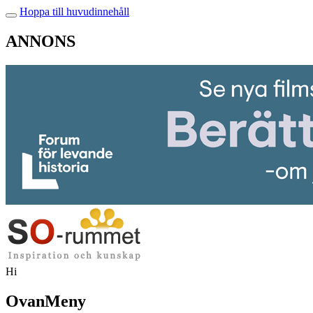
Hoppa till huvudinnehåll
ANNONS
Hi
OvanMeny