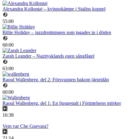
Alexandra Kollontaj – kvinnokämpe i Stalins koppel
55:00
Billie Holiday – jazzdrottningen som jagades in i döden
60:00
Zarah Leander – Nazitysklands egen sångfågel
63:00
Raoul Wallenberg, del 2: Försvunnen bakom järnridån
60:00
Raoul Wallenberg, del 1: En ljusgestalt i Förintelsens mörker
16:38
Vem var Che Guevara?
21:14