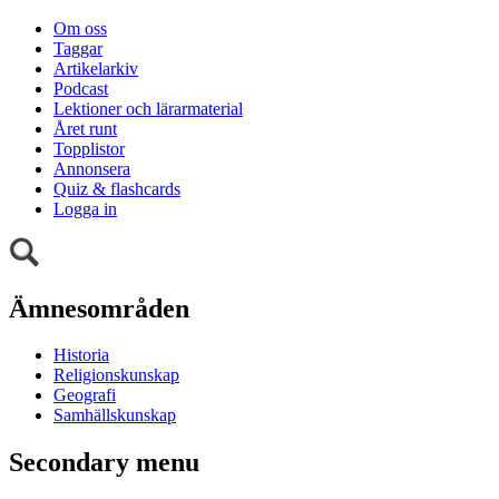
Om oss
Taggar
Artikelarkiv
Podcast
Lektioner och lärarmaterial
Året runt
Topplistor
Annonsera
Quiz & flashcards
Logga in
Ämnesområden
Historia
Religionskunskap
Geografi
Samhällskunskap
Secondary menu