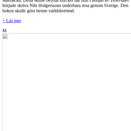
Mårbacka. Detta skulle betyda mycket när hon i början av 1890-talet
började skriva Nils Holgerssons underbara resa genom Sverige. Den
boken skulle göra henne världsberömd.
+ Läs mer
M