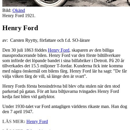
Bild:
Okänd
Henry Ford 1921.
Henry Ford
av: Carsten Ryytty, författare och f.d. SO-lärare
Den 30 juli 1863 föddes
Henry Ford
, skaparen av den billiga
massproducerande bilen. Henry Ford var den förste biltillverkare
som införde det löpande bandet i sina bilfabriker i Detroit. På 20 år
tillverkades det 15.5 miljoner T-fordar. Kunderna fick inte komma
med några önskemål om bilens färg. Henry Ford lär ha sagt: ”De får
välja vilken färg de vill, så länge den är svart”.
Henry Fords första bensindrivna bil blev ofta stulen när den stod
parkerad på gatan. För att lura biltjuvarna tvingades Henry Ford
kedja fast bilen vid gatlyktor.
Under 1930-talet var Ford antagligen världens rikaste man. Han dog
den 7 april 1947.
LÄS MER:
Henry Ford