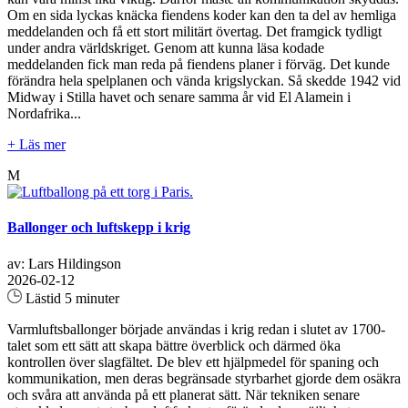
Om en sida lyckas knäcka fiendens koder kan den ta del av hemliga
meddelanden och få ett stort militärt övertag. Det framgick tydligt
under andra världskriget. Genom att kunna läsa kodade
meddelanden fick man reda på fiendens planer i förväg. Det kunde
förändra hela spelplanen och vända krigslyckan. Så skedde 1942 vid
Midway i Stilla havet och senare samma år vid El Alamein i
Nordafrika...
+ Läs mer
M
Ballonger och luftskepp i krig
av: Lars Hildingson
2026-02-12
Lästid 5 minuter
Varmluftsballonger började användas i krig redan i slutet av 1700-
talet som ett sätt att skapa bättre överblick och därmed öka
kontrollen över slagfältet. De blev ett hjälpmedel för spaning och
kommunikation, men deras begränsade styrbarhet gjorde dem osäkra
och svåra att använda på ett planerat sätt. När tekniken senare