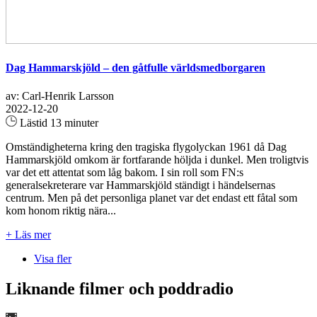
Dag Hammarskjöld – den gåtfulle världsmedborgaren
av: Carl-Henrik Larsson
2022-12-20
Lästid 13 minuter
Omständigheterna kring den tragiska flygolyckan 1961 då Dag
Hammarskjöld omkom är fortfarande höljda i dunkel. Men troligtvis
var det ett attentat som låg bakom. I sin roll som FN:s
generalsekreterare var Hammarskjöld ständigt i händelsernas
centrum. Men på det personliga planet var det endast ett fåtal som
kom honom riktig nära...
+ Läs mer
Visa fler
Liknande filmer och poddradio