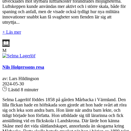
utvecklades mot styrbara luftfarkoster förändrades möjligheterna.
Luftskeppen kunde användas mer aktivt och i större skala, både för
spaning och anfall, men de visade också tydligt hur nya militära
innovationer snabbt kan få svagheter som fienden lär sig att
utnyttja...
+ Läs mer
M
Nils Holgerssons resa
av: Lars Hildingson
2024-05-30
Lästid 8 minuter
Selma Lagerlöf föddes 1858 på gården Mårbacka i Värmland. Den
lilla flickan hade en höftskada som gjorde att hon hade svårt att röra
sig och leka som andra barn. Hon läste när andra barn lekte, och
tidigt började hon författa. Hon utbildade sig till lärarinna och fick
anställning vid en flickskola i Landskrona. Där lärde hon känna
Skåne med det vida slättlandskapet, annorlunda än skogarna kring