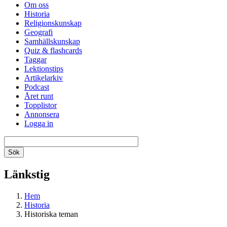
Om oss
Historia
Religionskunskap
Geografi
Samhällskunskap
Quiz & flashcards
Taggar
Lektionstips
Artikelarkiv
Podcast
Året runt
Topplistor
Annonsera
Logga in
Länkstig
Hem
Historia
Historiska teman