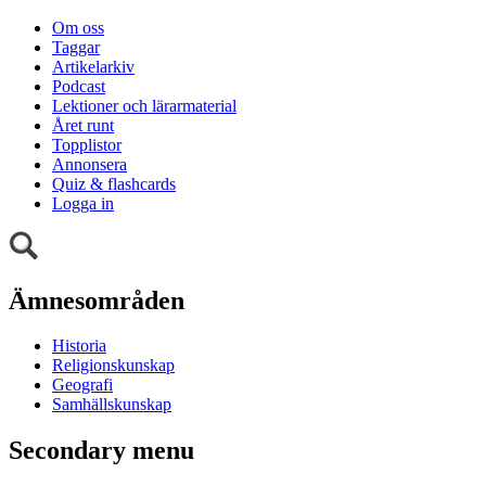
Om oss
Taggar
Artikelarkiv
Podcast
Lektioner och lärarmaterial
Året runt
Topplistor
Annonsera
Quiz & flashcards
Logga in
Ämnesområden
Historia
Religionskunskap
Geografi
Samhällskunskap
Secondary menu