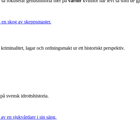
 så fokuserar genushistoria mer på
varför
kvinnor har levt så som de gj
kriminalitet, lagar och ordningsmakt ur ett historiskt perspektiv.
 på svensk idrottshistoria.