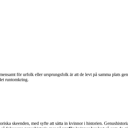
ensamt för urfolk eller ursprungs­­folk är att de levt på samma plats gen
let runtomkring.
oriska skeenden, med syfte att sätta in kvinnor i historien. Genushistor