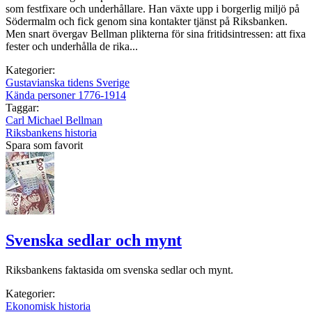
som festfixare och underhållare. Han växte upp i borgerlig miljö på
Södermalm och fick genom sina kontakter tjänst på Riks­banken.
Men snart övergav Bellman plikterna för sina fritidsintressen: att fixa
fester och underhålla de rika...
Kategorier:
Gustavianska tidens Sverige
Kända personer 1776-1914
Taggar:
Carl Michael Bellman
Riksbankens historia
Spara som favorit
Svenska sedlar och mynt
Riksbankens faktasida om svenska sedlar och mynt.
Kategorier:
Ekonomisk historia