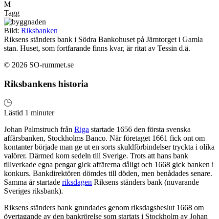
M
Tagg
Bild:
Riksbanken
Riksens ständers bank i Södra Bankohuset på Järntorget i Gamla
stan. Huset, som fortfarande finns kvar, är ritat av Tessin d.ä.
© 2026 SO-rummet.se
Riksbankens historia
Lästid 1 minuter
Johan Palmstruch från
Riga
startade 1656 den första svenska
affärsbanken, Stockholms Banco. När företaget 1661 fick ont om
kontanter började man ge ut en sorts skuldförbindelser tryckta i olika
valörer. Därmed kom sedeln till Sverige. Trots att hans bank
tillverkade egna pengar gick affärerna dåligt och 1668 gick banken i
konkurs. Bankdirektören dömdes till döden, men benådades senare.
Samma år startade
riksdagen
Riksens ständers bank (nuvarande
Sveriges riksbank).
Riksens ständers bank grundades genom riksdagsbeslut 1668 om
övertagande av den bankrörelse som startats i Stockholm av Johan