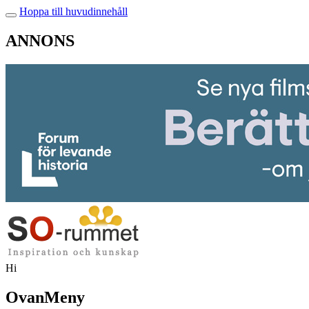
Hoppa till huvudinnehåll
ANNONS
Hi
OvanMeny