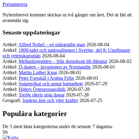
Prenumerera
Nyhetsbrevet kommer skickas ut två gånger om året. Det är lätt att
avanmäla sig.
Senaste uppdateringar
Artikel:
Alfred Nobel – en mångsidig man
2026-08-04
Artikel:
1800-talet och nationalismen i Sverige, del 8: Uppfinnare
och vetenskapsmän
2026-08-04
Artikel:
Mellankrigstiden – från demokrati till diktatur
2026-08-02
Artikel:
D-dagen – invasionen av Normandie
2026-08-01
Artikel:
Martin Luther King
2026-08-01
Artikel:
Peter Forsskål i Arabia Felix
2026-08-01
Artikel:
Sotarpojkar och annat barnarbete
2026-07-29
Artikel:
Hitlers Östeuropapolitik
2026-07-28
Artikel:
Tredje rikets sista dagar
2026-07-28
Geografi:
Jordens inre och yttre krafter
2026-07-25
Populära kategorier
De 5 mest lästa kategorierna under de senaste 7 dagarna.
Sh