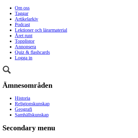
Om oss
Taggar
Artikelarkiv
Podcast
Lektioner och lärarmaterial
Året runt
Topplistor
Annonsera
Quiz & flashcards
Logga in
Ämnesområden
Historia
Religionskunskap
Geografi
Samhällskunskap
Secondary menu