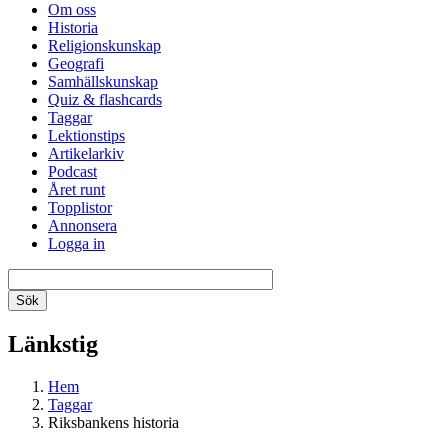
Om oss
Historia
Religionskunskap
Geografi
Samhällskunskap
Quiz & flashcards
Taggar
Lektionstips
Artikelarkiv
Podcast
Året runt
Topplistor
Annonsera
Logga in
Länkstig
Hem
Taggar
Riksbankens historia