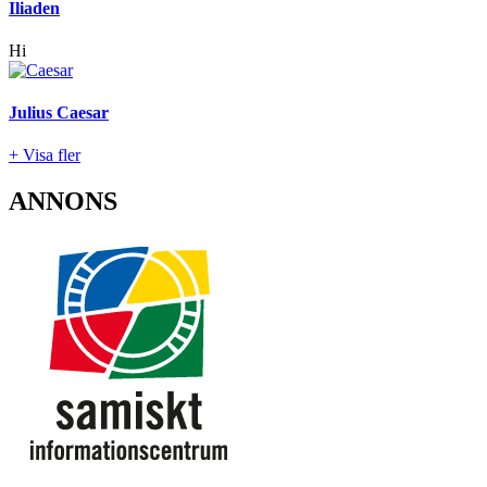
Iliaden
Hi
Julius Caesar
+ Visa fler
ANNONS