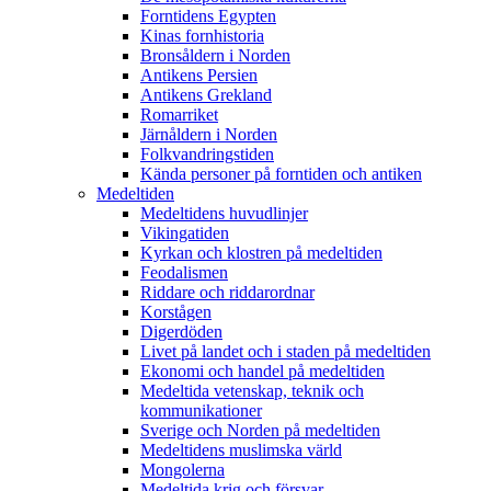
Forntidens Egypten
Kinas fornhistoria
Bronsåldern i Norden
Antikens Persien
Antikens Grekland
Romarriket
Järnåldern i Norden
Folkvandringstiden
Kända personer på forntiden och antiken
Medeltiden
Medeltidens huvudlinjer
Vikingatiden
Kyrkan och klostren på medeltiden
Feodalismen
Riddare och riddarordnar
Korstågen
Digerdöden
Livet på landet och i staden på medeltiden
Ekonomi och handel på medeltiden
Medeltida vetenskap, teknik och
kommunikationer
Sverige och Norden på medeltiden
Medeltidens muslimska värld
Mongolerna
Medeltida krig och försvar