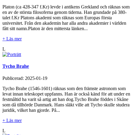
Platon (ca 428-347 f.Kr) levde i antikens Grekland och räknas som
en av de största filosoferna genom tiderna. Han grundade på 380-
talet f.Kr Platons akademi som räknas som Europas första
universitet. Från den akademin har alla andra akademier i världen
fått sitt namn.Platon är den mittersta länken...
+ Läs mer
L
Tycho Brahe
Publicerad:
2025-01-19
Tycho Brahe (1546-1601) räknas som den främste astronom som
levat innan teleskopet uppfanns. Han är också känd för att under en
festmåltid ha varit så artig att han dog.Tycho Brahe föddes i Skåne
som då tillhörde Danmark. Hans släkt ville att Tycho skulle studera
juridik, vilket han gjorde. På...
+ Läs mer
L