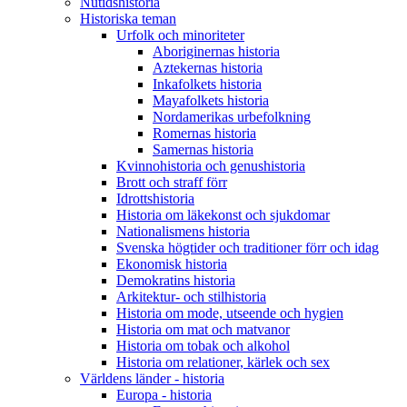
Nutidshistoria
Historiska teman
Urfolk och minoriteter
Aboriginernas historia
Aztekernas historia
Inkafolkets historia
Mayafolkets historia
Nordamerikas urbefolkning
Romernas historia
Samernas historia
Kvinnohistoria och genushistoria
Brott och straff förr
Idrottshistoria
Historia om läkekonst och sjukdomar
Nationalismens historia
Svenska högtider och traditioner förr och idag
Ekonomisk historia
Demokratins historia
Arkitektur- och stilhistoria
Historia om mode, utseende och hygien
Historia om mat och matvanor
Historia om tobak och alkohol
Historia om relationer, kärlek och sex
Världens länder - historia
Europa - historia