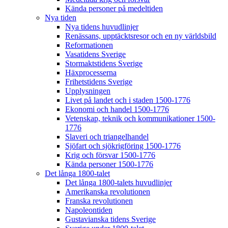
Kända personer på medeltiden
Nya tiden
Nya tidens huvudlinjer
Renässans, upptäcktsresor och en ny världsbild
Reformationen
Vasatidens Sverige
Stormaktstidens Sverige
Häxprocesserna
Frihetstidens Sverige
Upplysningen
Livet på landet och i staden 1500-1776
Ekonomi och handel 1500-1776
Vetenskap, teknik och kommunikationer 1500-
1776
Slaveri och triangelhandel
Sjöfart och sjökrigföring 1500-1776
Krig och försvar 1500-1776
Kända personer 1500-1776
Det långa 1800-talet
Det långa 1800-talets huvudlinjer
Amerikanska revolutionen
Franska revolutionen
Napoleontiden
Gustavianska tidens Sverige