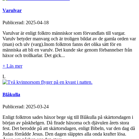
Varulvar
Publicerad:
2025-04-18
Varulvar är enligt folktro människor som förvandlats till vargar.
Varulv betyder manvarg och är troligen bildat av de gamla orden var
(man) och ulv (varg).Inom folktron fanns det olika sätt för en
människa att bli en varulv. Det kunde ske genom förbannelser från
häxor och trollkarlar. Det gick...
+ Läs mer
L
Blåkulla
Publicerad:
2025-03-24
Enligt folktron sades häxor bege sig till Blåkulla på skärtorsdagen i
början av påskhelgen. Då firade häxorna och djävulen årets stora
fest. Det berodde på att skärtorsdagen, enligt Bibeln, var den dag då
Judas förrådde Jesus. Den dagen släpptes alla onda krafter lösa.