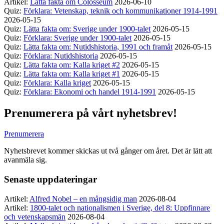
Artikel:
Lätta fakta om Colosseum
2026-06-10
Quiz:
Förklara: Vetenskap, teknik och kommunikationer 1914-1991
2026-05-15
Quiz:
Lätta fakta om: Sverige under 1900-talet
2026-05-15
Quiz:
Förklara: Sverige under 1900-talet
2026-05-15
Quiz:
Lätta fakta om: Nutidshistoria, 1991 och framåt
2026-05-15
Quiz:
Förklara: Nutidshistoria
2026-05-15
Quiz:
Lätta fakta om: Kalla kriget #2
2026-05-15
Quiz:
Lätta fakta om: Kalla kriget #1
2026-05-15
Quiz:
Förklara: Kalla kriget
2026-05-15
Quiz:
Förklara: Ekonomi och handel 1914-1991
2026-05-15
Prenumerera på vårt nyhetsbrev!
Prenumerera
Nyhetsbrevet kommer skickas ut två gånger om året. Det är lätt att
avanmäla sig.
Senaste uppdateringar
Artikel:
Alfred Nobel – en mångsidig man
2026-08-04
Artikel:
1800-talet och nationalismen i Sverige, del 8: Uppfinnare
och vetenskapsmän
2026-08-04