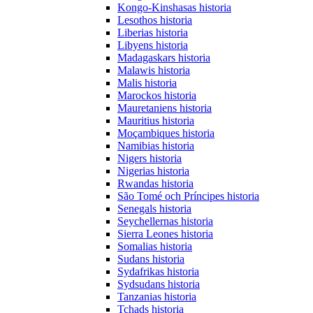
Kongo-Kinshasas historia
Lesothos historia
Liberias historia
Libyens historia
Madagaskars historia
Malawis historia
Malis historia
Marockos historia
Mauretaniens historia
Mauritius historia
Moçambiques historia
Namibias historia
Nigers historia
Nigerias historia
Rwandas historia
São Tomé och Príncipes historia
Senegals historia
Seychellernas historia
Sierra Leones historia
Somalias historia
Sudans historia
Sydafrikas historia
Sydsudans historia
Tanzanias historia
Tchads historia