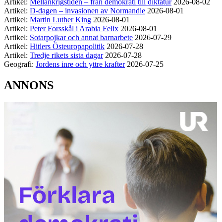
Artikel:
Mellankrigstiden – från demokrati till diktatur
2026-08-02
Artikel:
D-dagen – invasionen av Normandie
2026-08-01
Artikel:
Martin Luther King
2026-08-01
Artikel:
Peter Forsskål i Arabia Felix
2026-08-01
Artikel:
Sotarpojkar och annat barnarbete
2026-07-29
Artikel:
Hitlers Östeuropapolitik
2026-07-28
Artikel:
Tredje rikets sista dagar
2026-07-28
Geografi:
Jordens inre och yttre krafter
2026-07-25
ANNONS