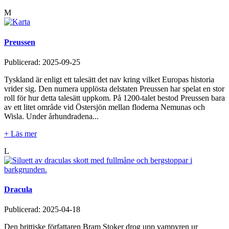
M
Preussen
Publicerad:
2025-09-25
Tyskland är enligt ett talesätt det nav kring vilket Europas historia
vrider sig. Den numera upplösta delstaten Preussen har spelat en stor
roll för hur detta talesätt uppkom. På 1200-talet bestod Preussen bara
av ett litet område vid Östersjön mellan floderna Nemunas och
Wisla. Under århundradena...
+ Läs mer
L
Dracula
Publicerad:
2025-04-18
Den brittiske författaren Bram Stoker drog upp vampyren ur