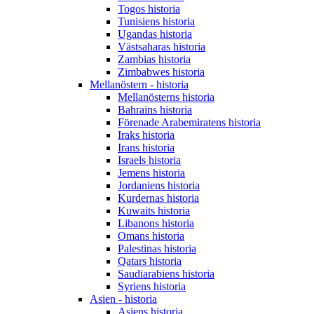
Togos historia
Tunisiens historia
Ugandas historia
Västsaharas historia
Zambias historia
Zimbabwes historia
Mellanöstern - historia
Mellanösterns historia
Bahrains historia
Förenade Arabemiratens historia
Iraks historia
Irans historia
Israels historia
Jemens historia
Jordaniens historia
Kurdernas historia
Kuwaits historia
Libanons historia
Omans historia
Palestinas historia
Qatars historia
Saudiarabiens historia
Syriens historia
Asien - historia
Asiens historia