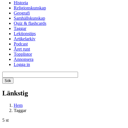
Historia
Religionskunskap
Geografi
Samhällskunskap
Quiz & flashcards
Taggar
Lektionstips
Artikelarkiv
Podcast
Året runt
Topplistor
Annonsera
Logga in
Länkstig
Hem
Taggar
5 st