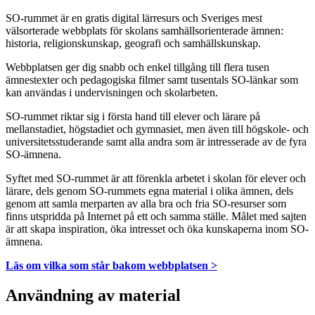
SO-rummet är en gratis digital lärresurs och Sveriges mest
välsorterade webbplats för skolans samhällsorienterade ämnen:
historia, religionskunskap, geografi och samhällskunskap.
Webbplatsen ger dig snabb och enkel tillgång till flera tusen
ämnestexter och pedagogiska filmer samt tusentals SO-länkar som
kan användas i undervisningen och skolarbeten.
SO-rummet riktar sig i första hand till elever och lärare på
mellanstadiet, högstadiet och gymnasiet, men även till högskole- och
universitetsstuderande samt alla andra som är intresserade av de fyra
SO-ämnena.
Syftet med SO-rummet är att förenkla arbetet i skolan för elever och
lärare, dels genom SO-rummets egna material i olika ämnen, dels
genom att samla merparten av alla bra och fria SO-resurser som
finns utspridda på Internet på ett och samma ställe. Målet med sajten
är att skapa inspiration, öka intresset och öka kunskaperna inom SO-
ämnena.
Läs om vilka som står bakom webbplatsen >
Användning av material