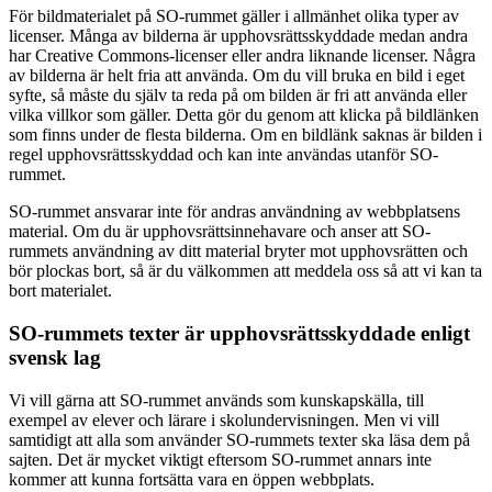
För bildmaterialet på SO-rummet gäller i allmänhet olika typer av
licenser. Många av bilderna är upphovsrättsskyddade medan andra
har Creative Commons-licenser eller andra liknande licenser. Några
av bilderna är helt fria att använda. Om du vill bruka en bild i eget
syfte, så måste du själv ta reda på om bilden är fri att använda eller
vilka villkor som gäller. Detta gör du genom att klicka på bildlänken
som finns under de flesta bilderna. Om en bildlänk saknas är bilden i
regel upphovsrättsskyddad och kan inte användas utanför SO-
rummet.
SO-rummet ansvarar inte för andras användning av webbplatsens
material. Om du är upphovsrättsinnehavare och anser att SO-
rummets användning av ditt material bryter mot upphovsrätten och
bör plockas bort, så är du välkommen att meddela oss så att vi kan ta
bort materialet.
SO-rummets texter är upphovsrättsskyddade enligt
svensk lag
Vi vill gärna att SO-rummet används som kunskapskälla, till
exempel av elever och lärare i skolundervisningen. Men vi vill
samtidigt att alla som använder SO-rummets texter ska läsa dem på
sajten. Det är mycket viktigt eftersom SO-rummet annars inte
kommer att kunna fortsätta vara en öppen webbplats.