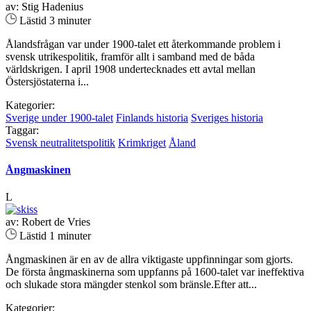
av: Stig Hadenius
Lästid 3 minuter
Ålandsfrågan var under 1900-talet ett återkommande problem i
svensk utrikespolitik, framför allt i samband med de båda
världskrigen. I april 1908 undertecknades ett avtal mellan
Östersjöstaterna i...
Kategorier:
Sverige under 1900-talet
Finlands historia
Sveriges historia
Taggar:
Svensk neutralitetspolitik
Krimkriget
Åland
Ångmaskinen
L
av: Robert de Vries
Lästid 1 minuter
Ångmaskinen är en av de allra viktigaste uppfinningar som gjorts.
De första ångmaskinerna som uppfanns på 1600-talet var ineffektiva
och slukade stora mängder stenkol som bränsle.Efter att...
Kategorier: