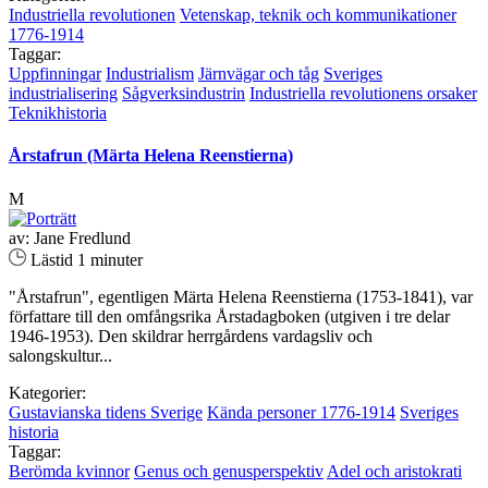
Industriella revolutionen
Vetenskap, teknik och kommunikationer
1776-1914
Taggar:
Uppfinningar
Industrialism
Järnvägar och tåg
Sveriges
industrialisering
Sågverksindustrin
Industriella revolutionens orsaker
Teknikhistoria
Årstafrun (Märta Helena Reenstierna)
M
av: Jane Fredlund
Lästid 1 minuter
"Årstafrun", egentligen Märta Helena Reenstierna (1753-1841), var
författare till den omfångsrika Årstadagboken (utgiven i tre delar
1946-1953). Den skildrar herrgårdens vardagsliv och
salongskultur...
Kategorier:
Gustavianska tidens Sverige
Kända personer 1776-1914
Sveriges
historia
Taggar:
Berömda kvinnor
Genus och genusperspektiv
Adel och aristokrati