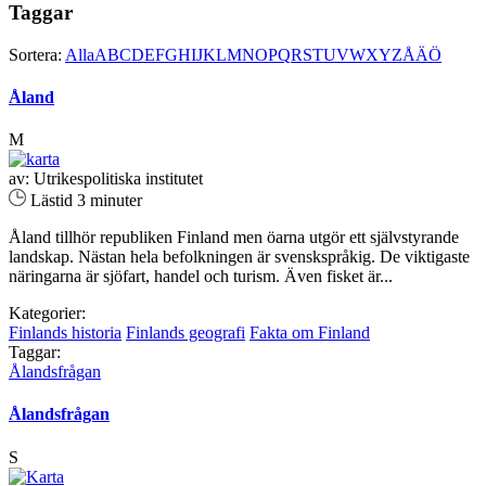
Taggar
Sortera:
Alla
A
B
C
D
E
F
G
H
I
J
K
L
M
N
O
P
Q
R
S
T
U
V
W
X
Y
Z
Å
Ä
Ö
Åland
M
av: Utrikespolitiska institutet
Lästid 3 minuter
Åland tillhör republiken Finland men öarna utgör ett självstyrande
landskap. Nästan hela befolkningen är svenskspråkig. De viktigaste
näringarna är sjöfart, handel och turism. Även fisket är...
Kategorier:
Finlands historia
Finlands geografi
Fakta om Finland
Taggar:
Ålandsfrågan
Ålandsfrågan
S