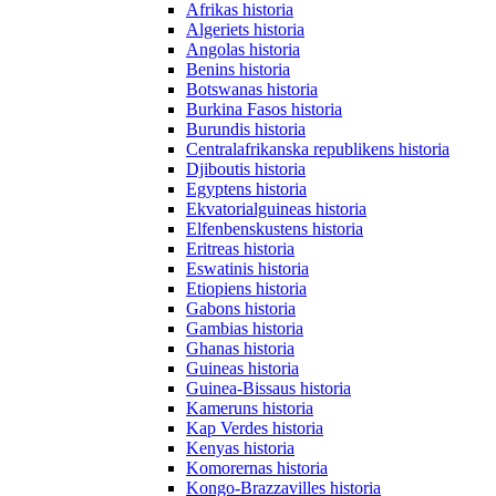
Afrikas historia
Algeriets historia
Angolas historia
Benins historia
Botswanas historia
Burkina Fasos historia
Burundis historia
Centralafrikanska republikens historia
Djiboutis historia
Egyptens historia
Ekvatorialguineas historia
Elfenbenskustens historia
Eritreas historia
Eswatinis historia
Etiopiens historia
Gabons historia
Gambias historia
Ghanas historia
Guineas historia
Guinea-Bissaus historia
Kameruns historia
Kap Verdes historia
Kenyas historia
Komorernas historia
Kongo-Brazzavilles historia