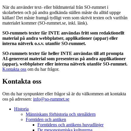
När du använder text- eller bildmaterial från SO-rummet i
skolarbeten och på andra godkända ställen måste du alltid uppge
källan! Det måste framgå tydligt vem som skrivit texten och varifrån
materialet kommer (SO-rummet.se, inkl. länk).
SO-rummets texter får INTE användas fritt som redaktionellt
material på andra webbplatser, applikationer (appar) eller
interna nätverk o.s.v. utanför SO-rummet.
SO-rummets texter får heller INTE användas till att prompta
AI-genererat material som presenteras på andra applikationer
(appar), webbplatser eller interna nätverk utanför SO-rummet.
Kontakta oss
om du har frågor.
Kontakta oss
Om du har synpunkter eller frågor så är du välkommen att kontakta
oss på adressen:
info@so-rummet.se
Historia
Människans förhistoria och stenåldern
Forntiden och antiken
Forntidens och antikens huvudlinjer
De mesopotamiska kulturerna