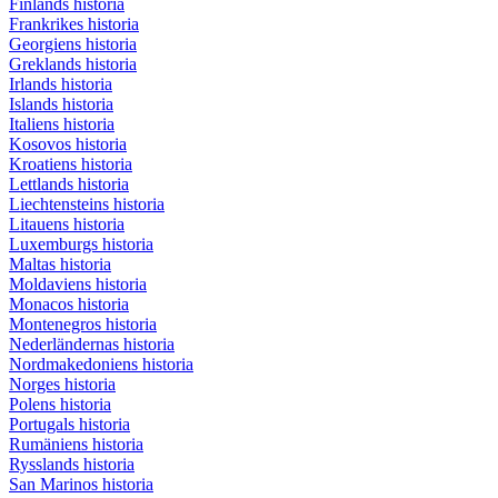
Finlands historia
Frankrikes historia
Georgiens historia
Greklands historia
Irlands historia
Islands historia
Italiens historia
Kosovos historia
Kroatiens historia
Lettlands historia
Liechtensteins historia
Litauens historia
Luxemburgs historia
Maltas historia
Moldaviens historia
Monacos historia
Montenegros historia
Nederländernas historia
Nordmakedoniens historia
Norges historia
Polens historia
Portugals historia
Rumäniens historia
Rysslands historia
San Marinos historia