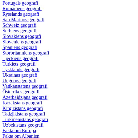
Portugals geografi
Rumäniens geografi
Rysslands geografi
San Marinos geografi
Schweiz geografi
Serbiens geografi
Slovakiens geografi
Sloveniens geografi
Spaniens geografi
Storbritanniens geografi
Tjeckiens geografi
Turkiets geografi
Tysklands geografi
Ukrainas geografi
Ungerns geografi
Vatikanstatens geografi
Österrikes geografi
Azerbajdzjans geografi
Kazakstans geografi
Kirgizistans geografi
Tadzjikistans geografi
Turkmenistans geografi
Uzbekistans geografi
Fakta om Europa
Fakta om Albanien