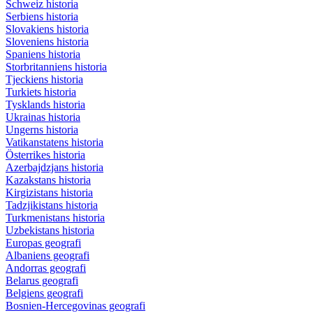
Schweiz historia
Serbiens historia
Slovakiens historia
Sloveniens historia
Spaniens historia
Storbritanniens historia
Tjeckiens historia
Turkiets historia
Tysklands historia
Ukrainas historia
Ungerns historia
Vatikanstatens historia
Österrikes historia
Azerbajdzjans historia
Kazakstans historia
Kirgizistans historia
Tadzjikistans historia
Turkmenistans historia
Uzbekistans historia
Europas geografi
Albaniens geografi
Andorras geografi
Belarus geografi
Belgiens geografi
Bosnien-Hercegovinas geografi