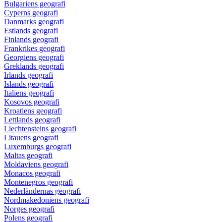
Bulgariens geografi
Cyperns geografi
Danmarks geografi
Estlands geografi
Finlands geografi
Frankrikes geografi
Georgiens geografi
Greklands geografi
Irlands geografi
Islands geografi
Italiens geografi
Kosovos geografi
Kroatiens geografi
Lettlands geografi
Liechtensteins geografi
Litauens geografi
Luxemburgs geografi
Maltas geografi
Moldaviens geografi
Monacos geografi
Montenegros geografi
Nederländernas geografi
Nordmakedoniens geografi
Norges geografi
Polens geografi