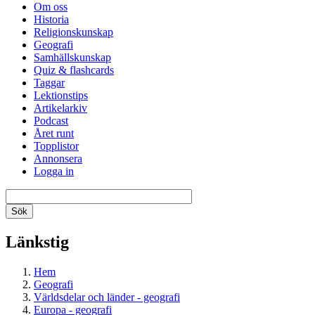
Om oss
Historia
Religionskunskap
Geografi
Samhällskunskap
Quiz & flashcards
Taggar
Lektionstips
Artikelarkiv
Podcast
Året runt
Topplistor
Annonsera
Logga in
Länkstig
Hem
Geografi
Världsdelar och länder - geografi
Europa - geografi