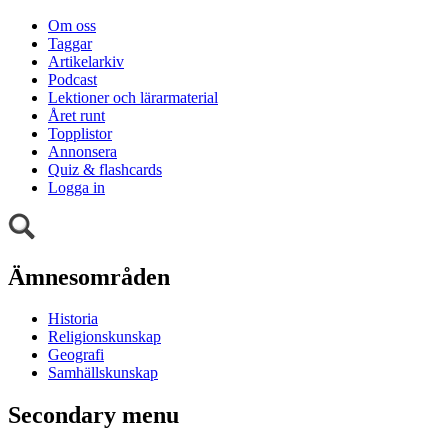
Om oss
Taggar
Artikelarkiv
Podcast
Lektioner och lärarmaterial
Året runt
Topplistor
Annonsera
Quiz & flashcards
Logga in
Ämnesområden
Historia
Religionskunskap
Geografi
Samhällskunskap
Secondary menu