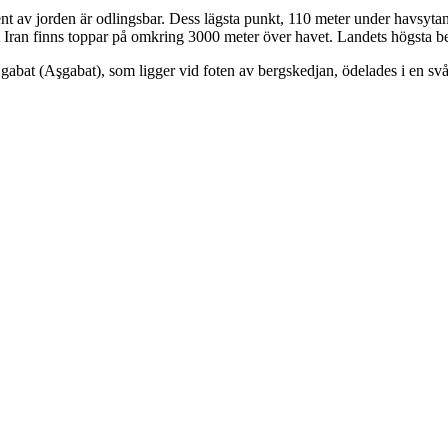
cent av jorden är odlingsbar. Dess lägsta punkt, 110 meter under havsyta
Iran finns toppar på omkring 3000 meter över havet. Landets högsta be
abat (Aşgabat), som ligger vid foten av bergskedjan, ödelades i en sv