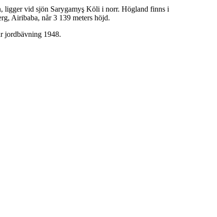
n, ligger vid sjön Sarygamyş Köli i norr. Högland finns i
rg, Airibaba, når 3 139 meters höjd.
år jordbävning 1948.