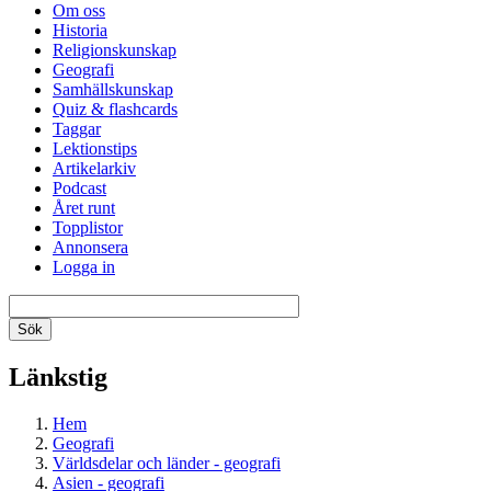
Om oss
Historia
Religionskunskap
Geografi
Samhällskunskap
Quiz & flashcards
Taggar
Lektionstips
Artikelarkiv
Podcast
Året runt
Topplistor
Annonsera
Logga in
Länkstig
Hem
Geografi
Världsdelar och länder - geografi
Asien - geografi