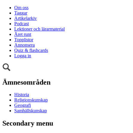
Om oss
Taggar
Artikelarkiv
Podcast
Lektioner och lärarmaterial
Året runt
Topplistor
Annonsera
Quiz & flashcards
Logga in
Ämnesområden
Historia
Religionskunskap
Geografi
Samhällskunskap
Secondary menu