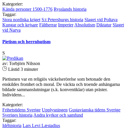
Kategorier:
Kända personer 1500-1776
Rysslands historia
Taggar:
Stora nordiska kriget
S:t Petersburgs historia
Slaget vid Poltava
Kungar och kejsare
Fältherrar
Imperier
Absolutism
Diktatur
Slaget
vid Narva
Pietism och herrnhutism
S
av: Torbjörn Nilsson
Lästid 3 minuter
Pietismen var en religiös väckelserörelse som betonade den
enskildes fromhet och moral. De väckta och troende anhängarna
bildade sammanslutningar (s.k. konventiklar) utan präster.
Individens...
Kategorier:
Frihetstidens Sverige
Upplysningen
Gustavianska tidens Sverige
Sveriges historia
Andra kyrkor och samfund
Taggar:
Idéhistoria
Lars Levi Læstadius