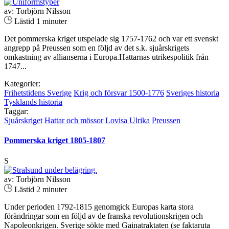
av: Torbjörn Nilsson
Lästid 1 minuter
Det pommerska kriget utspelade sig 1757-1762 och var ett svenskt
angrepp på Preussen som en följd av det s.k. sjuårskrigets
omkastning av allianserna i Europa.Hattarnas utrikespolitik från
1747...
Kategorier:
Frihetstidens Sverige
Krig och försvar 1500-1776
Sveriges historia
Tysklands historia
Taggar:
Sjuårskriget
Hattar och mössor
Lovisa Ulrika
Preussen
Pommerska kriget 1805-1807
S
av: Torbjörn Nilsson
Lästid 2 minuter
Under perioden 1792-1815 genomgick Europas karta stora
förändringar som en följd av de franska revolutionskrigen och
Napoleonkrigen. Sverige sökte med Gainatraktaten (se faktaruta