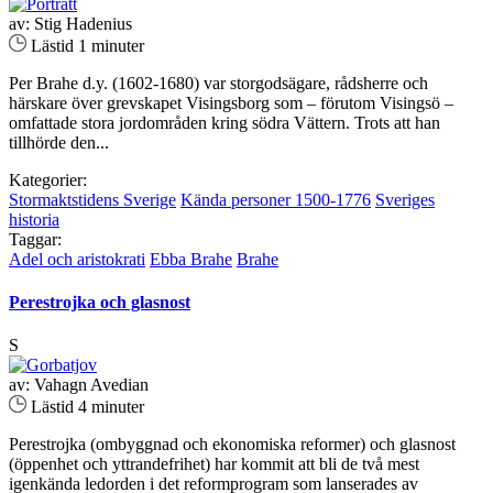
av: Stig Hadenius
Lästid 1 minuter
Per Brahe d.y. (1602-1680) var storgodsägare, rådsherre och
härskare över grevskapet Visingsborg som – förutom Visingsö –
omfattade stora jordområden kring södra Vättern. Trots att han
tillhörde den...
Kategorier:
Stormaktstidens Sverige
Kända personer 1500-1776
Sveriges
historia
Taggar:
Adel och aristokrati
Ebba Brahe
Brahe
Perestrojka och glasnost
S
av: Vahagn Avedian
Lästid 4 minuter
Perestrojka (ombyggnad och ekonomiska reformer) och glasnost
(öppenhet och yttrandefrihet) har kommit att bli de två mest
igenkända ledorden i det reformprogram som lanserades av