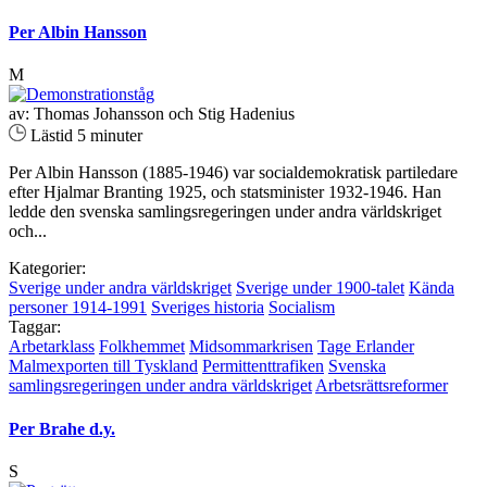
Per Albin Hansson
M
av: Thomas Johansson och Stig Hadenius
Lästid 5 minuter
Per Albin Hansson (1885-1946) var socialdemokratisk partiledare
efter Hjalmar Branting 1925, och statsminister 1932-1946. Han
ledde den svenska samlingsregeringen under andra världskriget
och...
Kategorier:
Sverige under andra världskriget
Sverige under 1900-talet
Kända
personer 1914-1991
Sveriges historia
Socialism
Taggar:
Arbetarklass
Folkhemmet
Midsommarkrisen
Tage Erlander
Malmexporten till Tyskland
Permittenttrafiken
Svenska
samlingsregeringen under andra världskriget
Arbetsrättsreformer
Per Brahe d.y.
S