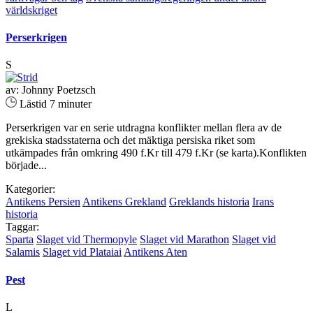
världskriget
Perserkrigen
S
av: Johnny Poetzsch
Lästid 7 minuter
Perserkrigen var en serie utdragna konflikter mellan flera av de
grekiska stadsstaterna och det mäktiga persiska riket som
utkämpades från omkring 490 f.Kr till 479 f.Kr (se karta).Konflikten
började...
Kategorier:
Antikens Persien
Antikens Grekland
Greklands historia
Irans
historia
Taggar:
Sparta
Slaget vid Thermopyle
Slaget vid Marathon
Slaget vid
Salamis
Slaget vid Plataiai
Antikens Aten
Pest
L