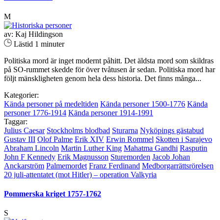
M
av: Kaj Hildingson
Lästid 1 minuter
Politiska mord är inget modernt påhitt. Det äldsta mord som skildras
på SO-rummet skedde för över tvåtusen år sedan. Politiska mord har
följt mänskligheten genom hela dess historia. Det finns många...
Kategorier:
Kända personer på medeltiden
Kända personer 1500-1776
Kända
personer 1776-1914
Kända personer 1914-1991
Taggar:
Julius Caesar
Stockholms blodbad
Sturarna
Nyköpings gästabud
Gustav III
Olof Palme
Erik XIV
Erwin Rommel
Skotten i Sarajevo
Abraham Lincoln
Martin Luther King
Mahatma Gandhi
Rasputin
John F Kennedy
Erik Magnusson
Sturemorden
Jacob Johan
Anckarström
Palmemordet
Franz Ferdinand
Medborgarrättsrörelsen
20 juli-attentatet (mot Hitler) – operation Valkyria
Pommerska kriget 1757-1762
S