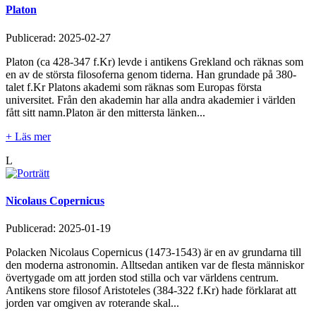
Platon
Publicerad:
2025-02-27
Platon (ca 428-347 f.Kr) levde i antikens Grekland och räknas som
en av de största filosoferna genom tiderna. Han grundade på 380-
talet f.Kr Platons akademi som räknas som Europas första
universitet. Från den akademin har alla andra akademier i världen
fått sitt namn.Platon är den mittersta länken...
+ Läs mer
L
Nicolaus Copernicus
Publicerad:
2025-01-19
Polacken Nicolaus Copernicus (1473-1543) är en av grundarna till
den moderna astronomin. Alltsedan antiken var de flesta människor
övertygade om att jorden stod stilla och var världens centrum.
Antikens store filosof Aristoteles (384-322 f.Kr) hade förklarat att
jorden var omgiven av roterande skal...