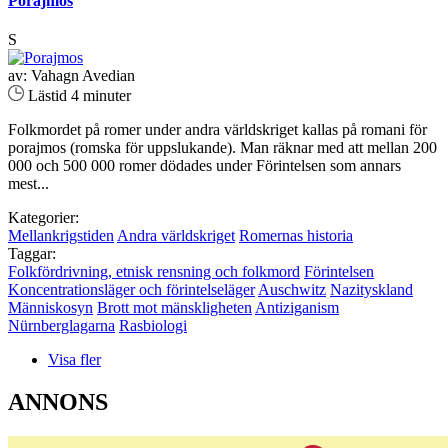
Porajmos
S
av: Vahagn Avedian
Lästid 4 minuter
Folkmordet på romer under andra världskriget kallas på romani för
porajmos (romska för uppslukande). Man räknar med att mellan 200
000 och 500 000 romer dödades under Förintelsen som annars
mest...
Kategorier:
Mellankrigstiden
Andra världskriget
Romernas historia
Taggar:
Folkfördrivning, etnisk rensning och folkmord
Förintelsen
Koncentrationsläger och förintelseläger
Auschwitz
Nazityskland
Människosyn
Brott mot mänskligheten
Antiziganism
Nürnberglagarna
Rasbiologi
Visa fler
ANNONS