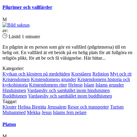
Pilgrimer och vallfärder
M
av:
Lästid 1 minuter
En pilgrim är en person som gör en vallfärd (pilgrimsresa) till en
helig ort. En vallfärd är ett besök på en helig plats för att fullgöra en
religiös plikt, för att be och få välsignelse. Här hittar...
Kategorier:
Kyrkan och klostren på medeltiden
Korstågen
Religion
Myt och rit
Kristendomen
Kristendomens grunder
Kristendomens historia och
kyrkohistoria
Kristendomens riter
Helgon
Islam
Islams grunder
Hinduismen
Vardagsliv och samhället inom hinduismen
Buddhismen
Vardagsliv och samhället inom buddhismen
Taggar:
Kloster
Heliga Birgitta
Jerusalem
Resor och transporter
Turism
Muhammed
Mekka
Jesus
Islams fem pelare
Platon
M