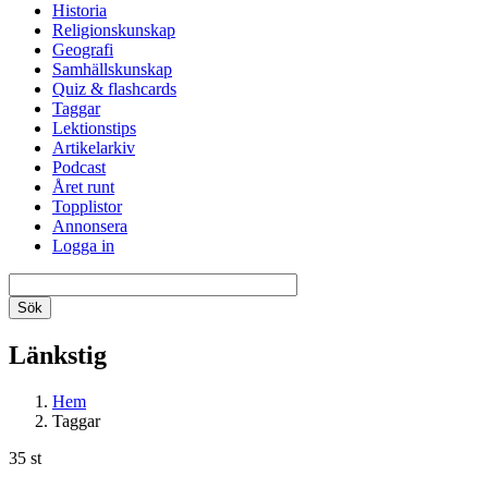
Historia
Religionskunskap
Geografi
Samhällskunskap
Quiz & flashcards
Taggar
Lektionstips
Artikelarkiv
Podcast
Året runt
Topplistor
Annonsera
Logga in
Länkstig
Hem
Taggar
35 st