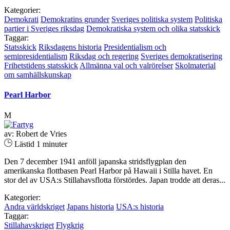
Kategorier:
Demokrati
Demokratins grunder
Sveriges politiska system
Politiska
partier i Sveriges riksdag
Demokratiska system och olika statsskick
Taggar:
Statsskick
Riksdagens historia
Presidentialism och
semipresidentialism
Riksdag och regering
Sveriges demokratisering
Frihetstidens statsskick
Allmänna val och valrörelser
Skolmaterial
om samhällskunskap
Pearl Harbor
M
av: Robert de Vries
Lästid 1 minuter
Den 7 december 1941 anföll japanska stridsflygplan den
amerikanska flottbasen Pearl Harbor på Hawaii i Stilla havet. En
stor del av USA:s Stillahavsflotta förstördes. Japan trodde att deras...
Kategorier:
Andra världskriget
Japans historia
USA:s historia
Taggar:
Stillahavskriget
Flygkrig