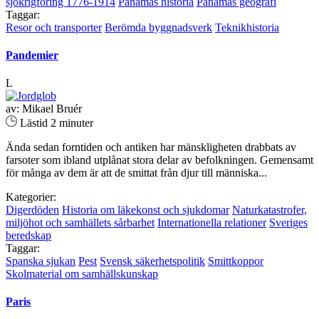
sjökrigföring 1776-1914
Panamas historia
Panamas geografi
Taggar:
Resor och transporter
Berömda byggnadsverk
Teknikhistoria
Pandemier
L
av: Mikael Bruér
Lästid 2 minuter
Ända sedan forntiden och antiken har mänskligheten drabbats av
farsoter som ibland utplånat stora delar av befolkningen. Gemensamt
för många av dem är att de smittat från djur till människa...
Kategorier:
Digerdöden
Historia om läkekonst och sjukdomar
Naturkatastrofer,
miljöhot och samhällets sårbarhet
Internationella relationer
Sveriges
beredskap
Taggar:
Spanska sjukan
Pest
Svensk säkerhetspolitik
Smittkoppor
Skolmaterial om samhällskunskap
Paris