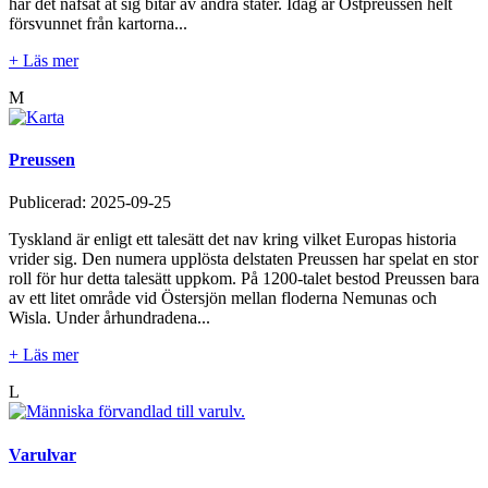
har det nafsat åt sig bitar av andra stater. Idag är Ostpreussen helt
försvunnet från kartorna...
+ Läs mer
M
Preussen
Publicerad:
2025-09-25
Tyskland är enligt ett talesätt det nav kring vilket Europas historia
vrider sig. Den numera upplösta delstaten Preussen har spelat en stor
roll för hur detta talesätt uppkom. På 1200-talet bestod Preussen bara
av ett litet område vid Östersjön mellan floderna Nemunas och
Wisla. Under århundradena...
+ Läs mer
L
Varulvar