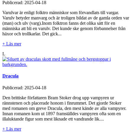
Publicerad:
2025-04-18
Varulvar är enligt folktro människor som förvandlats till vargar.
Varulv betyder manvarg och är troligen bildat av de gamla orden var
(man) och ulv (varg).Inom folktron fanns det olika sätt för en
människa att bli en varulv. Det kunde ske genom förbannelser från
häxor och trollkarlar. Det gick...
+ Läs mer
L
Dracula
Publicerad:
2025-04-18
Den brittiske författaren Bram Stoker drog upp vampyren ur
rännstenen och placerade honom i finrummet. Det gjorde Stoker
med romanen om greve Dracula, den mest kände av alla vampyrer.
Innan romanen kom ut 1897 framställdes vampyren ofta som en
illaluktande figur som mest liknade ett vandrande lik....
+ Läs mer