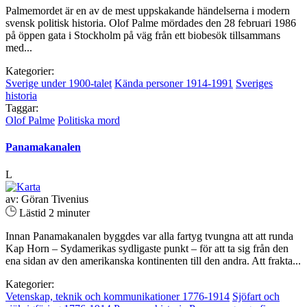
Palmemordet är en av de mest uppskakande händelserna i modern
svensk politisk historia. Olof Palme mördades den 28 februari 1986
på öppen gata i Stockholm på väg från ett biobesök tillsammans
med...
Kategorier:
Sverige under 1900-talet
Kända personer 1914-1991
Sveriges
historia
Taggar:
Olof Palme
Politiska mord
Panamakanalen
L
av: Göran Tivenius
Lästid 2 minuter
Innan Panamakanalen byggdes var alla fartyg tvungna att att runda
Kap Horn – Sydamerikas sydligaste punkt – för att ta sig från den
ena sidan av den amerikanska kontinenten till den andra. Att frakta...
Kategorier:
Vetenskap, teknik och kommunikationer 1776-1914
Sjöfart och