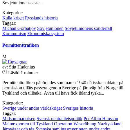
Sovjetunionens siste...
Kategorier:
Kalla kriget
Rysslands historia
Taggar:
Michail Gorbatjov
Sovjetunionen
Sovjetunionens sönderfall
Kommunism
Ekonomiska system
Permittenttrafiken
M
av: Stig Hadenius
Lästid 1 minuter
Permittenttrafiken påbörjades sommaren 1940 då tyska soldater på
permission tilläts passera genom Sverige på järnväg från Norge till
Tyskland och tillbaka. Även till havs fick ibland tyska...
Kategorier:
Sverige under andra världskriget
Sveriges historia
Taggar:
Midsommarkrisen
Svensk neutralitetspolitik
Per Albin Hansson
Malmexporten till Tyskland
Operation Weserübung
Nazityskland
Järnvägar och tåg
Svenska samlingsregeringen under andra