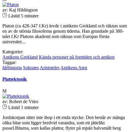
av: Kaj Hildingson
Lästid 5 minuter
Platon (ca 428-347 f.Kr) levde i antikens Grekland och räknas som
en av de största filosoferna genom tiderna. Han grundade på 380-
talet f.Kr Platons akademi som räknas som Europas första
universitet....
Kategorier:
Antikens Grekland
Kända personer på forntiden och antiken
Taggar:
Idéhistoria
Sokrates
Aristoteles
Antikens Aten
Plattektonik
M
av: Robert de Vries
Lästid 1 minuter
Jordskorpan sitter inte ihop i ett enda stycke. Den består av många
olika bitar som ligger bredvid varandra, som ett jättelikt
pussel.Bitarna, som kallas plattor, flyter på mjukt halvsmält berg