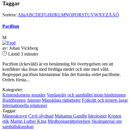
Taggar
Sortera:
Alla
A
B
C
D
E
F
G
H
I
J
K
L
M
N
O
P
Q
R
S
T
U
V
W
X
Y
Z
Å
Ä
Ö
Pacifism
M
av: Johan Vickberg
Lästid 3 minuter
Pacifism (ickevåld) är en benämning för övertygelsen om att
konflikter ska lösas med fredliga medel och inte med våld.
Begreppet pacifism härstammar från det franska ordet pacifisme.
Ordets första...
Kategorier:
Kristendomens grunder
Vardagsliv och samhället inom hinduismen
Buddhismen
Jainism
Mänskliga rättigheter
Folkrätt och krigets lagar
Internationella relationer
Taggar:
Människosyn
Civil olydnad
Mahatma Gandhi
Ideologier
Kristen
etik
Martin Luther King
Medborgarrättsrörelsen
Skolmaterial om
samhällskunskap