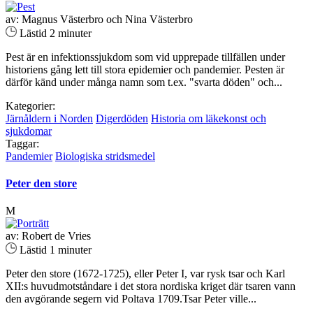
av: Magnus Västerbro och Nina Västerbro
Lästid 2 minuter
Pest är en infektionssjukdom som vid upprepade tillfällen under
historiens gång lett till stora epidemier och pandemier. Pesten är
därför känd under många namn som t.ex. "svarta döden" och...
Kategorier:
Järnåldern i Norden
Digerdöden
Historia om läkekonst och
sjukdomar
Taggar:
Pandemier
Biologiska stridsmedel
Peter den store
M
av: Robert de Vries
Lästid 1 minuter
Peter den store (1672-1725), eller Peter I, var rysk tsar och Karl
XII:s huvudmotståndare i det stora nordiska kriget där tsaren vann
den avgörande segern vid Poltava 1709.Tsar Peter ville...