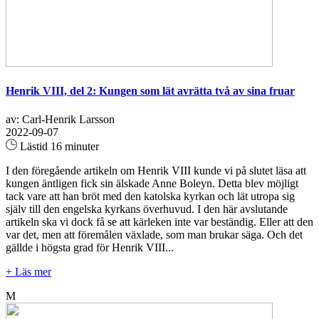
Henrik VIII, del 2: Kungen som lät avrätta två av sina fruar
av: Carl-Henrik Larsson
2022-09-07
Lästid 16 minuter
I den föregående artikeln om Henrik VIII kunde vi på slutet läsa att
kungen äntligen fick sin älskade Anne Boleyn. Detta blev möjligt
tack vare att han bröt med den katolska kyrkan och lät utropa sig
själv till den engelska kyrkans överhuvud. I den här avslutande
artikeln ska vi dock få se att kärleken inte var beständig. Eller att den
var det, men att föremålen växlade, som man brukar säga. Och det
gällde i högsta grad för Henrik VIII...
+ Läs mer
M