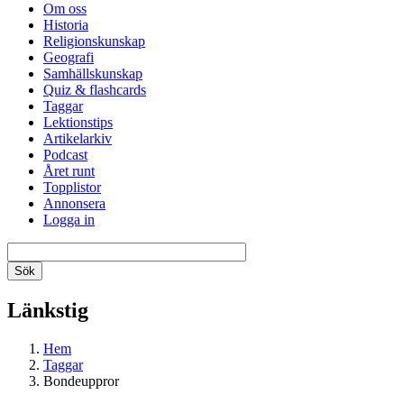
Om oss
Historia
Religionskunskap
Geografi
Samhällskunskap
Quiz & flashcards
Taggar
Lektionstips
Artikelarkiv
Podcast
Året runt
Topplistor
Annonsera
Logga in
Länkstig
Hem
Taggar
Bondeuppror