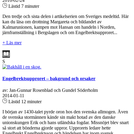
2016-02-24
Lästid 7 minuter
Den tredje och sista delen i artikelserien om Sveriges medeltid. Här
kan du läsa om drottning Margareta och bildandet av
Kalmarunionen, kampen mot Hansan om handeln i Norden,
järnframställning i Bergslagen och om Engelbrektsupproret...
+ Läs mer
S
Engelbrektsupproret – bakgrund och orsaker
av: Jan-Gunnar Rosenblad och Gundel Söderholm
2014-01-11
Lästid 12 minuter
I början av 1430-talet pyrde oron hos den svenska allmogen. Även
de svenska stormännen kände sin makt hotad av den danske
unionskungen Erik och hans utländska fogdar. Missnöjet blev snart
så stort att bönderna gjorde uppror. Upprorets ledare hette
Engelbrekt Engelbrektsson och händelsen har inom svensk