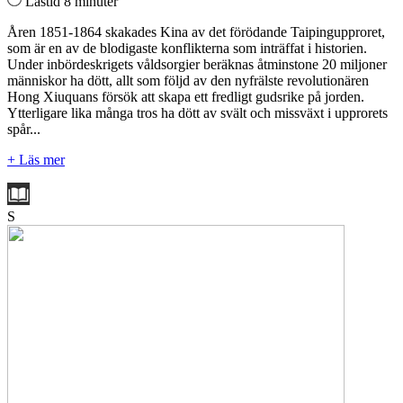
Lästid 8 minuter
Åren 1851-1864 skakades Kina av det förödande Taipingupproret,
som är en av de blodigaste konflikterna som inträffat i historien.
Under inbördeskrigets våldsorgier beräknas åtminstone 20 miljoner
människor ha dött, allt som följd av den nyfrälste revolutionären
Hong Xiuquans försök att skapa ett fredligt gudsrike på jorden.
Ytterligare lika många tros ha dött av svält och missväxt i upprorets
spår...
+ Läs mer
S