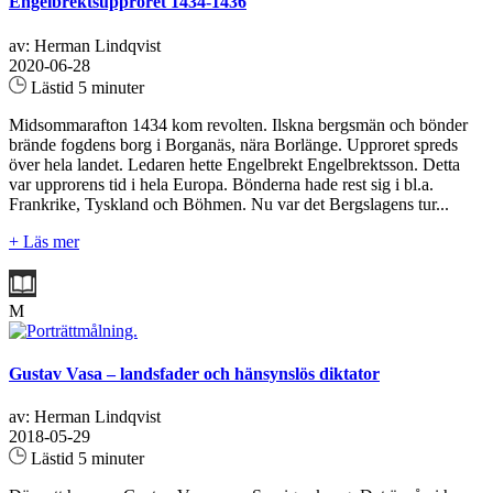
Engelbrektsupproret 1434-1436
av: Herman Lindqvist
2020-06-28
Lästid 5 minuter
Midsommarafton 1434 kom revolten. Ilskna bergsmän och bönder
brände fogdens borg i Borganäs, nära Borlänge. Upproret spreds
över hela landet. Ledaren hette Engelbrekt Engelbrektsson. Detta
var upprorens tid i hela Europa. Bönderna hade rest sig i bl.a.
Frankrike, Tyskland och Böhmen. Nu var det Bergslagens tur...
+ Läs mer
M
Gustav Vasa – landsfader och hänsynslös diktator
av: Herman Lindqvist
2018-05-29
Lästid 5 minuter