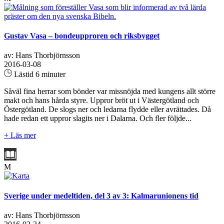
Gustav Vasa – bondeupproren och riksbygget
av: Hans Thorbjörnsson
2016-03-08
Lästid 6 minuter
Såväl fina herrar som bönder var missnöjda med kungens allt större
makt och hans hårda styre. Uppror bröt ut i Västergötland och
Östergötland. De slogs ner och ledarna flydde eller avrättades. Då
hade redan ett uppror slagits ner i Dalarna. Och fler följde...
+ Läs mer
M
Sverige under medeltiden, del 3 av 3: Kalmarunionens tid
av: Hans Thorbjörnsson