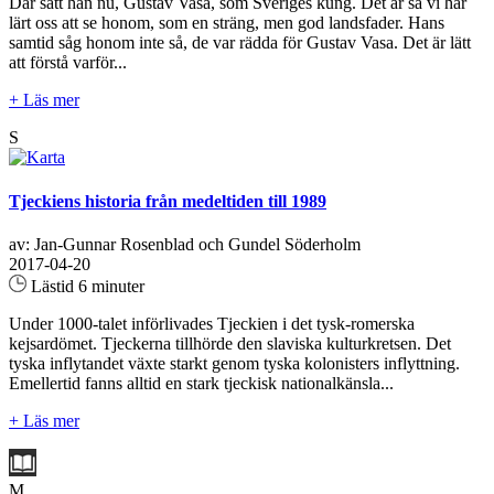
Där satt han nu, Gustav Vasa, som Sveriges kung. Det är så vi har
lärt oss att se honom, som en sträng, men god landsfader. Hans
samtid såg honom inte så, de var rädda för Gustav Vasa. Det är lätt
att förstå varför...
+ Läs mer
S
Tjeckiens historia från medeltiden till 1989
av: Jan-Gunnar Rosenblad och Gundel Söderholm
2017-04-20
Lästid 6 minuter
Under 1000-talet införlivades Tjeckien i det tysk-romerska
kejsardömet. Tjeckerna tillhörde den slaviska kulturkretsen. Det
tyska inflytandet växte starkt genom tyska kolonisters inflyttning.
Emellertid fanns alltid en stark tjeckisk nationalkänsla...
+ Läs mer
M