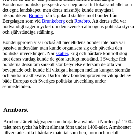
Böndernas politiska perspektiv var begränsat till lokalsamhället och
det egna landskapet, men deras missnöje kunde utnyttjas i
rikspolitiken.
Bönder
från Uppland ställdes mot bönder från
Bergslagen som vid
Brunkeberg
och
Rotebro
. Att deras stöd var
nödvändigt säger mycket om den svenska allmogens politiska styrka
och självständiga ställning.
Bondeupproren visar också att medeltidens bönder inte bara var
passiva undersåtar, utan kunde organisera sig och påverka den
politiska utvecklingen. När
skatter,
krig och hårdare kontroll slog
mot deras vardag kunde de göra kraftigt motstånd. I Sverige fick
bönderna dessutom särskilt stor betydelse eftersom de ofta var
beväpnade och kunde bli viktiga i kampen mellan kungar, stormän
och andra makthavare. Därför blev bondeupproren en viktig del av
både Europas och Sveriges politiska utveckling under
senmedeltiden.
Armborst
Armborst är ett bågvapen som började användas i Norden på 1100-
talet men tycks ha blivit allmänt först under 1400-talet. Armborstet
tillverkades ofta i hårdare material som ben, horn och metall.