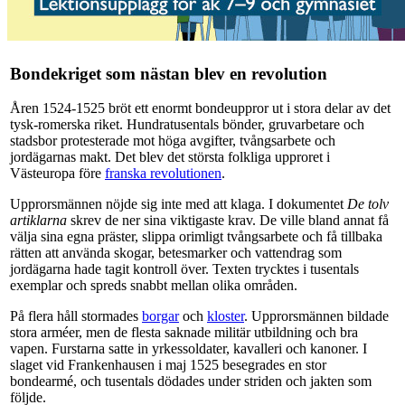
Bondekriget som nästan blev en revolution
Åren 1524-1525 bröt ett enormt bondeuppror ut i stora delar av det
tysk-romerska riket. Hundratusentals bönder, gruvarbetare och
stadsbor protesterade mot höga avgifter, tvångsarbete och
jordägarnas makt. Det blev det största folkliga upproret i
Västeuropa före
franska revolutionen
.
Upprorsmännen nöjde sig inte med att klaga. I dokumentet
De tolv
artiklarna
skrev de ner sina viktigaste krav. De ville bland annat få
välja sina egna präster, slippa orimligt tvångsarbete och få tillbaka
rätten att använda skogar, betesmarker och vattendrag som
jordägarna hade tagit kontroll över. Texten trycktes i tusentals
exemplar och spreds snabbt mellan olika områden.
På flera håll stormades
borgar
och
kloster
. Upprorsmännen bildade
stora arméer, men de flesta saknade militär utbildning och bra
vapen. Furstarna satte in yrkessoldater, kavalleri och kanoner. I
slaget vid Frankenhausen i maj 1525 besegrades en stor
bondearmé, och tusentals dödades under striden och jakten som
följde.