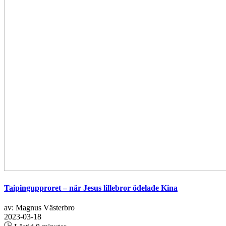
Taipingupproret – när Jesus lillebror ödelade Kina
av: Magnus Västerbro
2023-03-18