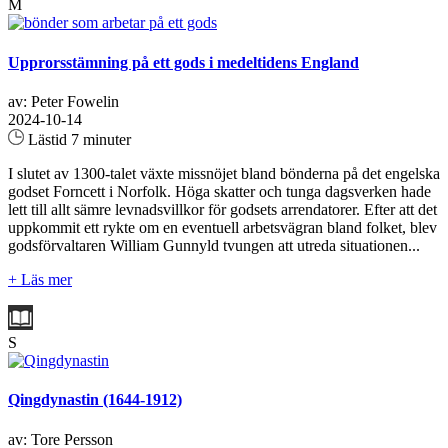
M
Upprorsstämning på ett gods i medeltidens England
av: Peter Fowelin
2024-10-14
Lästid 7 minuter
I slutet av 1300-talet växte missnöjet bland bönderna på det engelska
godset Forncett i Norfolk. Höga skatter och tunga dagsverken hade
lett till allt sämre levnadsvillkor för godsets arrendatorer. Efter att det
uppkommit ett rykte om en eventuell arbetsvägran bland folket, blev
godsförvaltaren William Gunnyld tvungen att utreda situationen...
+ Läs mer
S
Qingdynastin (1644-1912)
av: Tore Persson