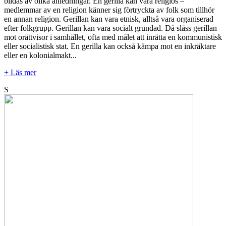
bildas av olika anledningar. En gerilla kan vara religiös –
medlemmar av en religion känner sig förtryckta av folk som tillhör
en annan religion. Gerillan kan vara etnisk, alltså vara organiserad
efter folkgrupp. Gerillan kan vara socialt grundad. Då slåss gerillan
mot orättvisor i samhället, ofta med målet att inrätta en kommunistisk
eller socialistisk stat. En gerilla kan också kämpa mot en inkräktare
eller en kolonialmakt...
+ Läs mer
S