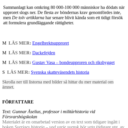
Sammanlagt kan omkring 80 000-100 000 människor ha dödats när
upproret slogs ner. De flesta av böndernas krav genomfördes inte,
men
De tolv artiklarna
har senare blivit kända som ett tidigt försök
att formulera grundläggande rättigheter.
M
LÄS MER:
Engelbrektsupproret
M
LÄS MER:
Dackefejden
M
LÄS MER:
Gustav Vasa – bondeupproren och riksbygget
S
LÄS MER:
Svenska skatteväsendets historia
Skrolla ner till listorna med bilder så hittar du mer material om
ämnet.
FÖRFATTARE
Text: Gunnar Åselius, professor i militärhistoria vid
Försvarshögskolan
Materialet är en omarbetad version av en text som tidigare ingått i
boken
Sveriges historia – vad varje svensk bör veta
(tidigare utg. av