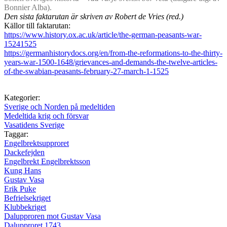
Bonnier Alba).
Den sista faktarutan är skriven av Robert de Vries (red.)
Källor till faktarutan:
https://www.history.ox.ac.uk/article/the-german-peasants-war-
15241525
https://germanhistorydocs.org/en/from-the-reformations-to-the-thirty-
years-war-1500-1648/grievances-and-demands-the-twelve-articles-
of-the-swabian-peasants-february-27-march-1-1525
Kategorier:
Sverige och Norden på medeltiden
Medeltida krig och försvar
Vasatidens Sverige
Taggar:
Engelbrektsupproret
Dackefejden
Engelbrekt Engelbrektsson
Kung Hans
Gustav Vasa
Erik Puke
Befrielsekriget
Klubbekriget
Dalupproren mot Gustav Vasa
Dalupproret 1743