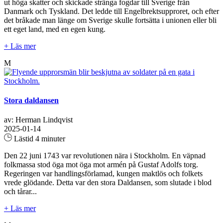
ut höga skatter och skickade stränga fogdar till Sverige från
Danmark och Tyskland. Det ledde till Engelbrektsupproret, och efter
det bråkade man länge om Sverige skulle fortsätta i unionen eller bli
ett eget land, med en egen kung.
+ Läs mer
M
Stora daldansen
av: Herman Lindqvist
2025-01-14
Lästid 4 minuter
Den 22 juni 1743 var revolutionen nära i Stockholm. En väpnad
folkmassa stod öga mot öga mot armén på Gustaf Adolfs torg.
Regeringen var handlingsförlamad, kungen maktlös och folkets
vrede glödande. Detta var den stora Daldansen, som slutade i blod
och tårar...
+ Läs mer