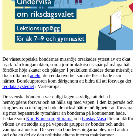
De västeuropeiska böndernas missnöje orsakades ytterst av ett ökat
tryck från kungamakten, som i jordbrukskrisens spår på många håll
försökte höja skatter och pålagor. I praktiken riktades deras missnöje
dock ofta mot
adeln
, den enda överhet som de flesta hade i sin
närhet. Bondeupproren kom därigenom att bidra till att försvaga det
feodala systemet
i Västeuropa.
De svenska bönderna var enligt lagen skyldiga att delta i
hembygdens försvar och att hålla sig med vapen. I den kuperade och
skogbevuxna terrängen hade de också bättre möjligheter att försvara
sig mot bepansrade ryttarhärar än bönderna på kontinenten hade.
Ledare som
Karl Knutsson
,
Sturarna
och
Gustav Vasa
förstod därför
vikten av att stödja sig på väpnade grupper av bönder och andra
vanliga människor. De svenska bonderesningarna blev med andra
ord ofta en del av den politiska elitens interna maktkamper.