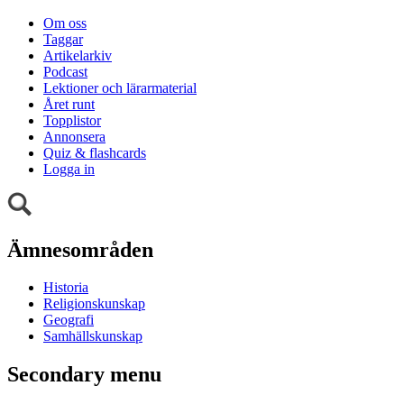
Om oss
Taggar
Artikelarkiv
Podcast
Lektioner och lärarmaterial
Året runt
Topplistor
Annonsera
Quiz & flashcards
Logga in
Ämnesområden
Historia
Religionskunskap
Geografi
Samhällskunskap
Secondary menu