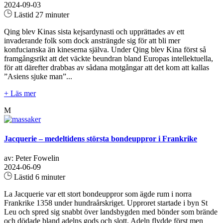
2024-09-03
Lästid 27 minuter
Qing blev Kinas sista kejsardynasti och upprättades av ett
invaderande folk som dock ansträngde sig för att bli mer
konfucianska än kineserna själva. Under Qing blev Kina först så
framgångsrikt att det väckte beundran bland Europas intellektuella,
för att därefter drabbas av sådana motgångar att det kom att kallas
”Asiens sjuke man”...
+ Läs mer
M
Jacquerie – medeltidens största bondeuppror i Frankrike
av: Peter Fowelin
2024-06-09
Lästid 6 minuter
La Jacquerie var ett stort bondeuppror som ägde rum i norra
Frankrike 1358 under hundraårskriget. Upproret startade i byn St
Leu och spred sig snabbt över landsbygden med bönder som brände
och dödade bland adelns gods och slott. Adeln flydde först men