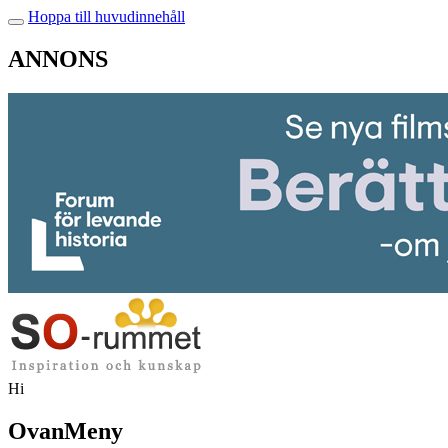
Hoppa till huvudinnehåll
ANNONS
Hi
OvanMeny