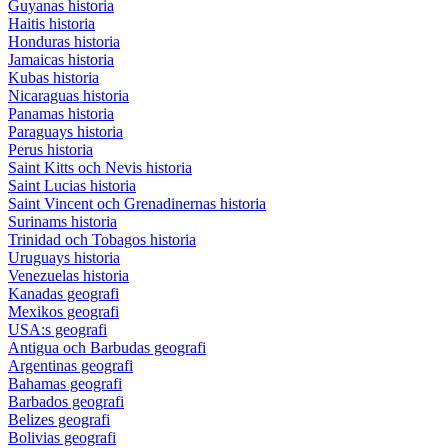
Guyanas historia
Haitis historia
Honduras historia
Jamaicas historia
Kubas historia
Nicaraguas historia
Panamas historia
Paraguays historia
Perus historia
Saint Kitts och Nevis historia
Saint Lucias historia
Saint Vincent och Grenadinernas historia
Surinams historia
Trinidad och Tobagos historia
Uruguays historia
Venezuelas historia
Kanadas geografi
Mexikos geografi
USA:s geografi
Antigua och Barbudas geografi
Argentinas geografi
Bahamas geografi
Barbados geografi
Belizes geografi
Bolivias geografi