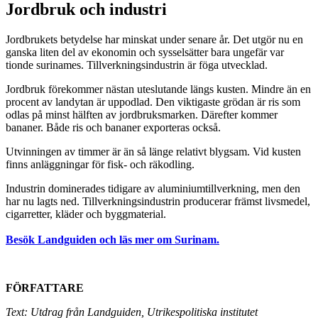
Jordbruk och industri
Jordbrukets betydelse har minskat under senare år. Det utgör nu en
ganska liten del av ekonomin och sysselsätter bara ungefär var
tionde surinames. Tillverkningsindustrin är föga utvecklad.
Jordbruk förekommer nästan uteslutande längs kusten. Mindre än en
procent av landytan är uppodlad. Den viktigaste grödan är ris som
odlas på minst hälften av jordbruksmarken. Därefter kommer
bananer. Både ris och bananer exporteras också.
Utvinningen av timmer är än så länge relativt blygsam. Vid kusten
finns anläggningar för fisk- och räkodling.
Industrin dominerades tidigare av aluminiumtillverkning, men den
har nu lagts ned. Tillverkningsindustrin producerar främst livsmedel,
cigarretter, kläder och byggmaterial.
Besök Landguiden och läs mer om Surinam.
FÖRFATTARE
Text: Utdrag från Landguiden, Utrikespolitiska institutet