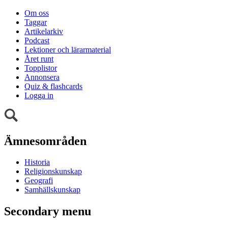
Om oss
Taggar
Artikelarkiv
Podcast
Lektioner och lärarmaterial
Året runt
Topplistor
Annonsera
Quiz & flashcards
Logga in
Ämnesområden
Historia
Religionskunskap
Geografi
Samhällskunskap
Secondary menu