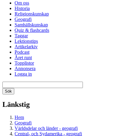
Om oss
Historia
Religionskunskap
Geografi
Samhällskunskap
Quiz & flashcards
Taggar
Lektionstips
Artikelarkiv
Podcast
Året runt
Topplistor
Annonsera
Logga in
Länkstig
Hem
Geografi
Världsdelar och länder - geografi
Central- och Sydamerika - geografi