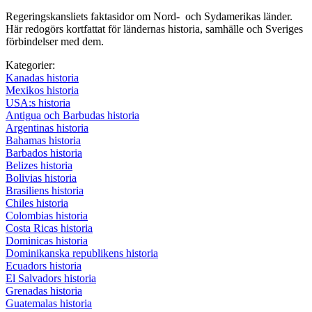
Regeringskansliets faktasidor om Nord- och Sydamerikas länder.
Här redogörs kortfattat för ländernas historia, samhälle och Sveriges
förbindelser med dem.
Kategorier:
Kanadas historia
Mexikos historia
USA:s historia
Antigua och Barbudas historia
Argentinas historia
Bahamas historia
Barbados historia
Belizes historia
Bolivias historia
Brasiliens historia
Chiles historia
Colombias historia
Costa Ricas historia
Dominicas historia
Dominikanska republikens historia
Ecuadors historia
El Salvadors historia
Grenadas historia
Guatemalas historia