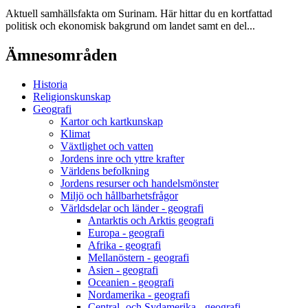
Aktuell samhällsfakta om Surinam. Här hittar du en kortfattad
politisk och ekonomisk bakgrund om landet samt en del...
Ämnesområden
Historia
Religionskunskap
Geografi
Kartor och kartkunskap
Klimat
Växtlighet och vatten
Jordens inre och yttre krafter
Världens befolkning
Jordens resurser och handelsmönster
Miljö och hållbarhetsfrågor
Världsdelar och länder - geografi
Antarktis och Arktis geografi
Europa - geografi
Afrika - geografi
Mellanöstern - geografi
Asien - geografi
Oceanien - geografi
Nordamerika - geografi
Central- och Sydamerika - geografi