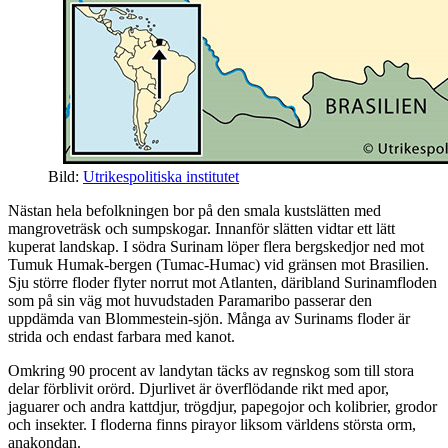
Bild:
Utrikespolitiska institutet
Nästan hela befolkningen bor på den smala kustslätten med
mangroveträsk och sumpskogar. Innanför slätten vidtar ett lätt
kuperat landskap. I södra Surinam löper flera bergskedjor ned mot
Tumuk Humak-bergen (Tumac-Humac) vid gränsen mot Brasilien.
Sju större floder flyter norrut mot Atlanten, däribland Surinamfloden
som på sin väg mot huvudstaden Paramaribo passerar den
uppdämda van Blommestein-sjön. Många av Surinams floder är
strida och endast farbara med kanot.
Omkring 90 procent av landytan täcks av regnskog som till stora
delar förblivit orörd. Djurlivet är överflödande rikt med apor,
jaguarer och andra kattdjur, trögdjur, papegojor och kolibrier, grodor
och insekter. I floderna finns pirayor liksom världens största orm,
anakondan.