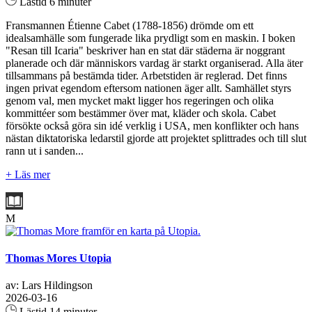
Lästid 6 minuter
Fransmannen Étienne Cabet (1788-1856) drömde om ett
idealsamhälle som fungerade lika prydligt som en maskin. I boken
"Resan till Icaria" beskriver han en stat där städerna är noggrant
planerade och där människors vardag är starkt organiserad. Alla äter
tillsammans på bestämda tider. Arbetstiden är reglerad. Det finns
ingen privat egendom eftersom nationen äger allt. Samhället styrs
genom val, men mycket makt ligger hos regeringen och olika
kommittéer som bestämmer över mat, kläder och skola. Cabet
försökte också göra sin idé verklig i USA, men konflikter och hans
nästan diktatoriska ledarstil gjorde att projektet splittrades och till slut
rann ut i sanden...
+ Läs mer
M
Thomas Mores Utopia
av: Lars Hildingson
2026-03-16
Lästid 14 minuter