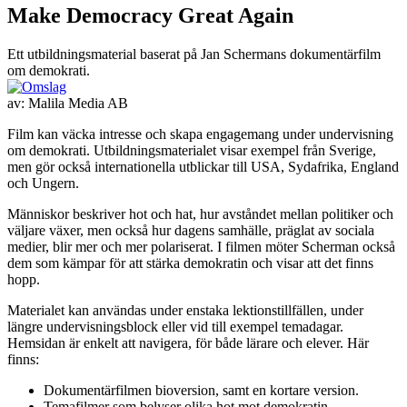
Make Democracy Great Again
Ett utbildningsmaterial baserat på Jan Schermans dokumentärfilm
om demokrati.
av:
Malila Media AB
Film kan väcka intresse och skapa engagemang under undervisning
om demokrati. Utbildningsmaterialet visar exempel från Sverige,
men gör också internationella utblickar till USA, Sydafrika, England
och Ungern.
Människor beskriver hot och hat, hur avståndet mellan politiker och
väljare växer, men också hur dagens samhälle, präglat av sociala
medier, blir mer och mer polariserat. I filmen möter Scherman också
dem som kämpar för att stärka demokratin och visar att det finns
hopp.
Materialet kan användas under enstaka lektionstillfällen, under
längre undervisningsblock eller vid till exempel temadagar.
Hemsidan är enkelt att navigera, för både lärare och elever. Här
finns:
Dokumentärfilmen bioversion, samt en kortare version.
Temafilmer som belyser olika hot mot demokratin.