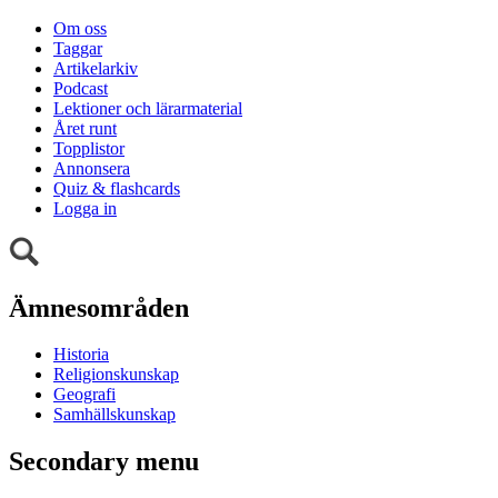
Om oss
Taggar
Artikelarkiv
Podcast
Lektioner och lärarmaterial
Året runt
Topplistor
Annonsera
Quiz & flashcards
Logga in
Ämnesområden
Historia
Religionskunskap
Geografi
Samhällskunskap
Secondary menu