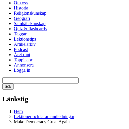
Om oss
Historia
Religionskunskap
Geografi
Samhällskunskap
Quiz & flashcards
Taggar
Lektionstips
Artikelarkiv
Podcast
Året runt
Topplistor
Annonsera
Logga in
Länkstig
Hem
Lektioner och lärarhandledningar
Make Democracy Great Again