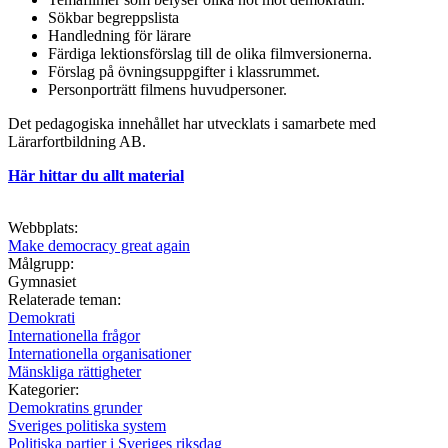
Sökbar begreppslista
Handledning för lärare
Färdiga lektionsförslag till de olika filmversionerna.
Förslag på övningsuppgifter i klassrummet.
Personporträtt filmens huvudpersoner.
Det pedagogiska innehållet har utvecklats i samarbete med
Lärarfortbildning AB.
Här hittar du allt material
Webbplats:
Make democracy great again
Målgrupp:
Gymnasiet
Relaterade teman:
Demokrati
Internationella frågor
Internationella organisationer
Mänskliga rättigheter
Kategorier:
Demokratins grunder
Sveriges politiska system
Politiska partier i Sveriges riksdag