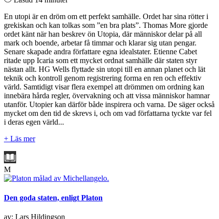
En utopi är en dröm om ett perfekt samhälle. Ordet har sina rötter i
grekiskan och kan tolkas som ”en bra plats”. Thomas More gjorde
ordet känt när han beskrev ön Utopia, där människor delar på all
mark och boende, arbetar få timmar och klarar sig utan pengar.
Senare skapade andra författare egna idealstater. Etienne Cabet
ritade upp Icaria som ett mycket ordnat samhälle där staten styr
nästan allt. HG Wells flyttade sin utopi till en annan planet och lät
teknik och kontroll genom registrering forma en ren och effektiv
värld. Samtidigt visar flera exempel att drömmen om ordning kan
innebära hårda regler, övervakning och att vissa människor hamnar
utanför. Utopier kan därför både inspirera och varna. De säger också
mycket om den tid de skrevs i, och om vad författarna tyckte var fel
i deras egen värld...
+ Läs mer
M
Den goda staten, enligt Platon
av: Lars Hildingson