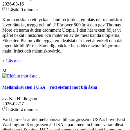
2026-03-16
Lästid 9 minuter
Kan man skapa ett lyckans land på jorden, en plats där människor
lever rättvist, tryggt och nöjt? För över 500 år sedan gav Thomas
More ett namn åt den drömmen: Utopia. I den här texten följer vi
spåret bakåt i historien och möter en av de mest kända utopierna.
Filosofen Platon ville bygga en idealstat där livet är enkelt och där
ingen får bli för rik. Samtidigt väcker hans idéer svåra frågor om
makt, frihet och människovärde...
+ Läs mer
M
Mellanårsvalen i USA – röd elefant mot blå åsna
av: Kaj Hildingson
2026-02-27
Lästid 4 minuter
Vart fjärde år är det mellanårsval till kongressen i USA:s huvudstad
Washington. Kongressen är USA:s parlament och motsvarar alltså
riksdagen i Sverige. USA:s parlament är uppdelad i två kammare –