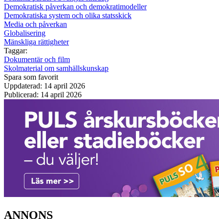
Demokratisk påverkan och demokratimodeller
Demokratiska system och olika statsskick
Media och påverkan
Globalisering
Mänskliga rättigheter
Taggar:
Dokumentär och film
Skolmaterial om samhällskunskap
Spara som favorit
Uppdaterad: 14 april 2026
Publicerad: 14 april 2026
ANNONS