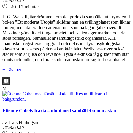
2026-03-17
Lästid 7 minuter
H.G. Wells flyttar drömmen om det perfekta samhället ut i rymden. I
boken "Ett modernt Utopia" skildrar han en tvillingplanet som liknar
jorden, men där världen är enad och samma lagar gäller överallt.
Maskiner gör allt det tunga arbetet, och staten äger marken och de
stora företagen. Samhället är samtidigt strikt organiserat. Alla
människor registreras noggrant och delas in i fyra psykologiska
klasser som baseras på deras karaktär. Men Wells beskriver också
städer som är ljusa och levande. Tysta elektriska tåg glider fram utan
smuts och buller, och förälskade människor rör sig fritt i samhället...
+ Läs mer
M
Étienne Cabets Icaria – utopi med samhället som maskin
av: Lars Hildingson
2026-03-17