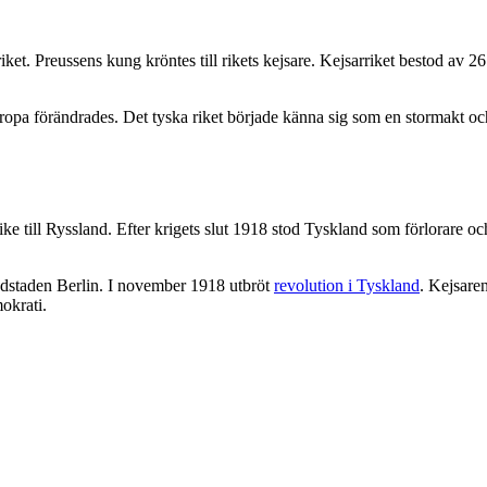
ket. Preussens kung kröntes till rikets kejsare. Kejsarriket bestod av 2
opa förändrades. Det tyska riket började känna sig som en stormakt och 
ke till Ryssland. Efter krigets slut 1918 stod Tyskland som förlorare oc
vudstaden Berlin. I november 1918 utbröt
revolution i Tyskland
. Kejsare
okrati.