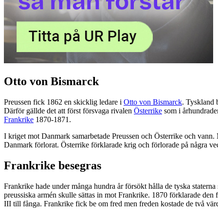
Otto von Bismarck
Preussen fick 1862 en skicklig ledare i
Otto von Bismarck
. Tyskland 
Därför gällde det att först försvaga rivalen
Österrike
som i århundraden
Frankrike
1870-1871.
I kriget mot Danmark samarbetade Preussen och Österrike och vann. M
Danmark förlorat. Österrike förklarade krig och förlorade på några ve
Frankrike besegras
Frankrike hade under många hundra år försökt hålla de tyska staterna 
preussiska armén skulle sättas in mot Frankrike. 1870 förklarade den 
III till fånga. Frankrike fick be om fred men freden kostade de två v