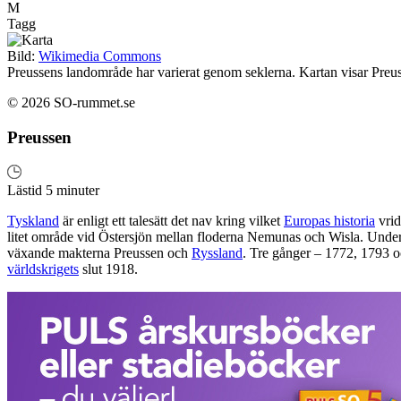
M
Tagg
Bild:
Wikimedia Commons
Preussens landområde har varierat genom seklerna. Kartan visar Preus
© 2026 SO-rummet.se
Preussen
Lästid 5 minuter
Tyskland
är enligt ett talesätt det nav kring vilket
Europas historia
vrid
litet område vid Östersjön mellan floderna Nemunas och Wisla. Under 
växande makterna Preussen och
Ryssland
. Tre gånger – 1772, 1793 o
världskrigets
slut 1918.