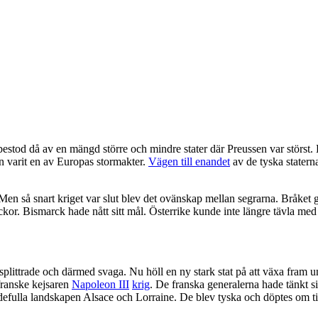
bestod då av en mängd större och mindre stater där Preussen var störst.
 varit en av Europas stormakter.
Vägen till enandet
av de tyska statern
en så snart kriget var slut blev det ovänskap mellan segrarna. Bråket
ckor. Bismarck hade nått sitt mål. Österrike kunde inte längre tävla me
splittrade och därmed svaga. Nu höll en ny stark stat på att växa fram 
franske kejsaren
Napoleon III
krig
. De franska generalerna hade tänkt s
ärdefulla landskapen Alsace och Lorraine. De blev tyska och döptes om ti