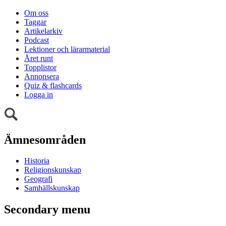
Om oss
Taggar
Artikelarkiv
Podcast
Lektioner och lärarmaterial
Året runt
Topplistor
Annonsera
Quiz & flashcards
Logga in
Ämnesområden
Historia
Religionskunskap
Geografi
Samhällskunskap
Secondary menu