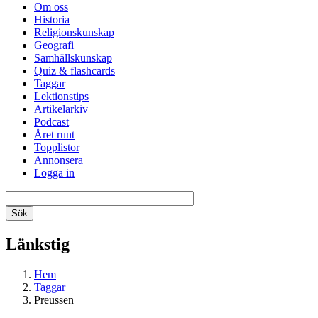
Om oss
Historia
Religionskunskap
Geografi
Samhällskunskap
Quiz & flashcards
Taggar
Lektionstips
Artikelarkiv
Podcast
Året runt
Topplistor
Annonsera
Logga in
Länkstig
Hem
Taggar
Preussen