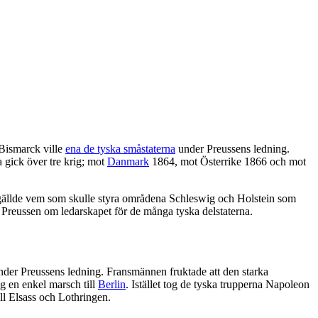
 Bismarck ville
ena de tyska småstaterna
under Preussens ledning.
a gick över tre krig; mot
Danmark
1864, mot Österrike 1866 och mot
 gällde vem som skulle styra områdena Schleswig och Holstein som
d Preussen om ledarskapet för de många tyska delstaterna.
under Preussens ledning. Fransmännen fruktade att den starka
ig en enkel marsch till
Berlin
. Istället tog de tyska trupperna Napoleon
ll Elsass och Lothringen.