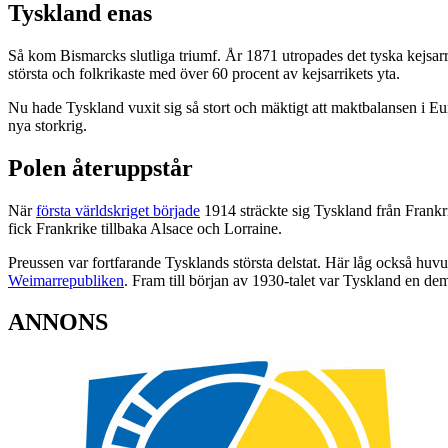
Tyskland enas
Så kom Bismarcks slutliga triumf. År 1871 utropades det tyska kejsarri
största och folkrikaste med över 60 procent av kejsarrikets yta.
Nu hade Tyskland vuxit sig så stort och mäktigt att maktbalansen i Eur
nya storkrig.
Polen återuppstår
När
första världskriget började
1914 sträckte sig Tyskland från Frankri
fick Frankrike tillbaka Alsace och Lorraine.
Preussen var fortfarande Tysklands största delstat. Här låg också hu
Weimarrepubliken
. Fram till början av 1930-talet var Tyskland en dem
ANNONS