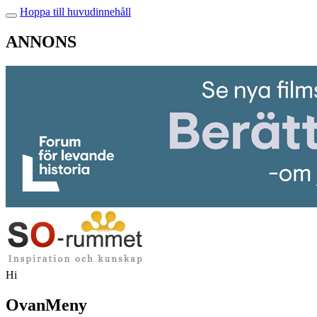
Hoppa till huvudinnehåll
ANNONS
Hi
OvanMeny