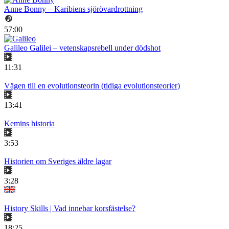
Anne Bonny – Karibiens sjörövardrottning
57:00
Galileo Galilei – vetenskapsrebell under dödshot
11:31
Vägen till en evolutionsteorin (tidiga evolutionsteorier)
13:41
Kemins historia
3:53
Historien om Sveriges äldre lagar
3:28
History Skills | Vad innebar korsfästelse?
18:25