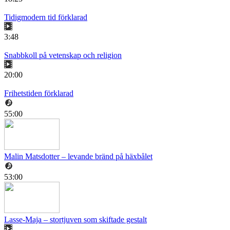
Tidigmodern tid förklarad
3:48
Snabbkoll på vetenskap och religion
20:00
Frihetstiden förklarad
55:00
Malin Matsdotter – levande bränd på häxbålet
53:00
Lasse-Maja – stortjuven som skiftade gestalt