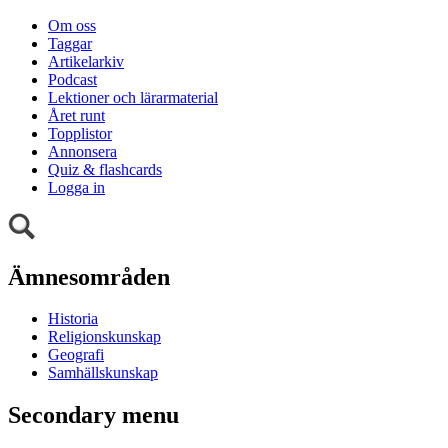
Om oss
Taggar
Artikelarkiv
Podcast
Lektioner och lärarmaterial
Året runt
Topplistor
Annonsera
Quiz & flashcards
Logga in
Ämnesområden
Historia
Religionskunskap
Geografi
Samhällskunskap
Secondary menu