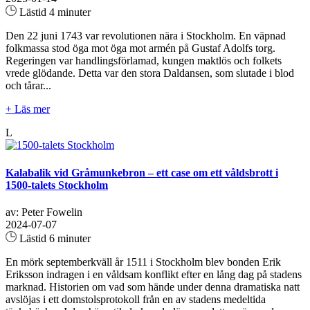
Lästid 4 minuter
Den 22 juni 1743 var revolutionen nära i Stockholm. En väpnad
folkmassa stod öga mot öga mot armén på Gustaf Adolfs torg.
Regeringen var handlingsförlamad, kungen maktlös och folkets
vrede glödande. Detta var den stora Daldansen, som slutade i blod
och tårar...
+ Läs mer
L
Kalabalik vid Gråmunkebron – ett case om ett våldsbrott i
1500-talets Stockholm
av: Peter Fowelin
2024-07-07
Lästid 6 minuter
En mörk septemberkväll år 1511 i Stockholm blev bonden Erik
Eriksson indragen i en våldsam konflikt efter en lång dag på stadens
marknad. Historien om vad som hände under denna dramatiska natt
avslöjas i ett domstolsprotokoll från en av stadens medeltida