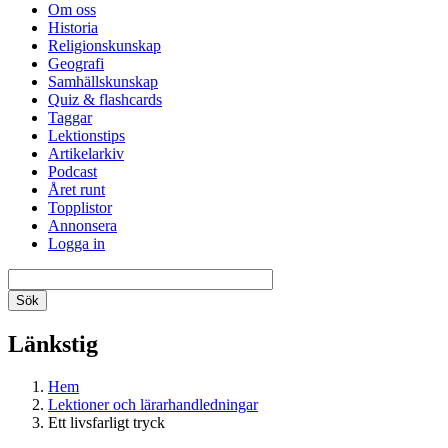
Om oss
Historia
Religionskunskap
Geografi
Samhällskunskap
Quiz & flashcards
Taggar
Lektionstips
Artikelarkiv
Podcast
Året runt
Topplistor
Annonsera
Logga in
Länkstig
Hem
Lektioner och lärarhandledningar
Ett livsfarligt tryck