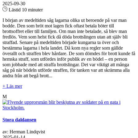
2025-09-30
Lästid 10 minuter
I början av medeltiden såg lagarna olika ut beroende på var man
bodde. Den som bröt mot lagen fick oftast betala böter till
brottsoffret eller till familjen. Om man inte betalade, så blev man
fredlös. Vem som helst fick då döda brottslingen utan att själv bli
straffad. Senare på medeltiden började kungarna ta över och
bestämma lagarna i hela landet. Då kom nya regler som gällde
överallt och straffen blev hårdare. De som dömdes för brott kunde få
hemska straff, som utfördes inför publik av en bödel – en person
som jobbade med att straffa brottslingar. Det var viktigt att många
såg på när bödeln utförde straffen, för tanken var att skrämma alla
andra från att begå brott...
+ Läs mer
M
Stora daldansen
av: Herman Lindqvist
2025-01-14