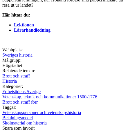
resa ut ur landet?
Här hittar du:
Lektionen
Lärarhandledning
Webbplats:
Sveriges historia
Målgrupp:
Högstadiet
Relaterade teman:
Brott och straff
Historia
Kategorier:
Frihetstidens Sverige
Vetenskap, teknik och kommunikationer 1500-1776
Brott och straff förr
Taggar:
Vetenskapspersoner och vetenskapshistoria
Betalningsmedel
Skolmaterial om historia
Spara som favorit