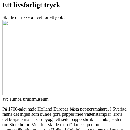
Ett livsfarligt tryck
Skulle du riskera livet för ett jobb?
av:
Tumba bruksmuseum
På 1700-talet hade Holland Europas bästa pappersmakare. I Sverige
fanns det ingen som kunde göra papper med vattenstämplar. Trots
det började man 1755 bygga ett sedelpappersbruk i Tumba, söder
om Stockholm. Men hur skulle man få kunskapen om
papperstillverkningen, när Holland förbjöd sina pappersmakare att