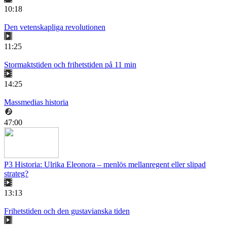
10:18
Den vetenskapliga revolutionen
11:25
Stormaktstiden och frihetstiden på 11 min
14:25
Massmedias historia
47:00
P3 Historia: Ulrika Eleonora – menlös mellanregent eller slipad
strateg?
13:13
Frihetstiden och den gustavianska tiden