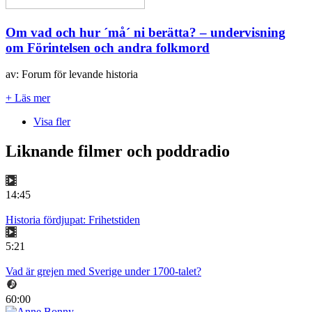
Om vad och hur ´må´ ni berätta? – undervisning
om Förintelsen och andra folkmord
av: Forum för levande historia
+ Läs mer
Visa fler
Liknande filmer och poddradio
14:45
Historia fördjupat: Frihetstiden
5:21
Vad är grejen med Sverige under 1700-talet?
60:00