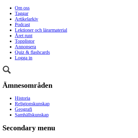
Om oss
Taggar
Artikelarkiv
Podcast
Lektioner och lärarmaterial
Året runt
Topplistor
Annonsera
Quiz & flashcards
Logga in
Ämnesområden
Historia
Religionskunskap
Geografi
Samhällskunskap
Secondary menu