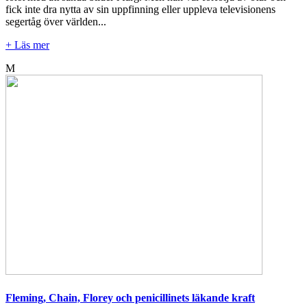
fick inte dra nytta av sin uppfinning eller uppleva televisionens
segertåg över världen...
+ Läs mer
M
Fleming, Chain, Florey och penicillinets läkande kraft