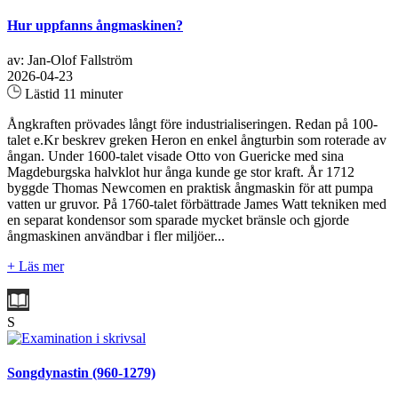
Hur uppfanns ångmaskinen?
av: Jan-Olof Fallström
2026-04-23
Lästid 11 minuter
Ångkraften prövades långt före industrialiseringen. Redan på 100-
talet e.Kr beskrev greken Heron en enkel ångturbin som roterade av
ångan. Under 1600-talet visade Otto von Guericke med sina
Magdeburgska halvklot hur ånga kunde ge stor kraft. År 1712
byggde Thomas Newcomen en praktisk ångmaskin för att pumpa
vatten ur gruvor. På 1760-talet förbättrade James Watt tekniken med
en separat kondensor som sparade mycket bränsle och gjorde
ångmaskinen användbar i fler miljöer...
+ Läs mer
S
Songdynastin (960-1279)