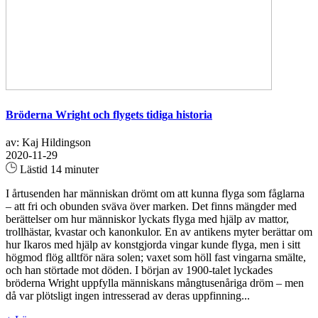
Bröderna Wright och flygets tidiga historia
av: Kaj Hildingson
2020-11-29
Lästid 14 minuter
I årtusenden har människan drömt om att kunna flyga som fåglarna
– att fri och obunden sväva över marken. Det finns mängder med
berättelser om hur människor lyckats flyga med hjälp av mattor,
trollhästar, kvastar och kanonkulor. En av antikens myter berättar om
hur Ikaros med hjälp av konstgjorda vingar kunde flyga, men i sitt
högmod flög alltför nära solen; vaxet som höll fast vingarna smälte,
och han störtade mot döden. I början av 1900-talet lyckades
bröderna Wright uppfylla människans mångtusenåriga dröm – men
då var plötsligt ingen intresserad av deras uppfinning...