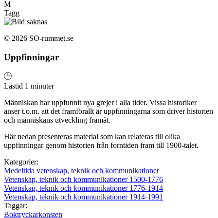
M
Tagg
© 2026 SO-rummet.se
Uppfinningar
Lästid 1 minuter
Människan har uppfunnit nya grejer i alla tider. Vissa historiker
anser t.o.m. att det framförallt är uppfinningarna som driver historien
och människans utveckling framåt.
Här nedan presenteras material som kan relateras till olika
uppfinningar genom historien från forntiden fram till 1900-talet.
Kategorier:
Medeltida vetenskap, teknik och kommunikationer
Vetenskap, teknik och kommunikationer 1500-1776
Vetenskap, teknik och kommunikationer 1776-1914
Vetenskap, teknik och kommunikationer 1914-1991
Taggar:
Boktryckarkonsten