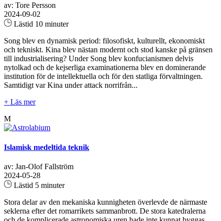
av: Tore Persson
2024-09-02
Lästid 10 minuter
Song blev en dynamisk period: filosofiskt, kulturellt, ekonomiskt
och tekniskt. Kina blev nästan modernt och stod kanske på gränsen
till industrialisering? Under Song blev konfucianismen delvis
nytolkad och de kejserliga examinationerna blev en dominerande
institution för de intellektuella och för den statliga förvaltningen.
Samtidigt var Kina under attack norrifrån...
+ Läs mer
M
Islamisk medeltida teknik
av: Jan-Olof Fallström
2024-05-28
Lästid 5 minuter
Stora delar av den mekaniska kunnigheten överlevde de närmaste
seklerna efter det romarrikets sammanbrott. De stora katedralerna
och de komplicerade astronomiska uren hade inte kunnat byggas