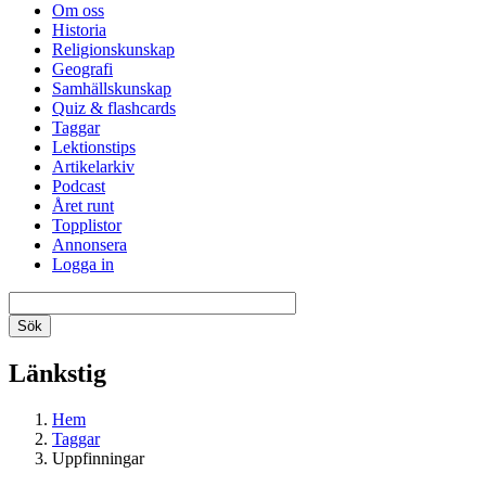
Om oss
Historia
Religionskunskap
Geografi
Samhällskunskap
Quiz & flashcards
Taggar
Lektionstips
Artikelarkiv
Podcast
Året runt
Topplistor
Annonsera
Logga in
Länkstig
Hem
Taggar
Uppfinningar