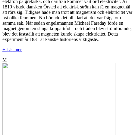
elektron på grekiska, och därifrån kommer vårt ord elektricitet. År
1819 visade dansken Örsted att elektrisk ström kan få en magnetnål
att röra sig. Tidigare hade man trott att magnetism och elektricitet var
två olika fenomen. Nu började det bli klart att det var fråga om
samma sak. När sedan engelsmannen Michael Faraday förde en
magnet genom en slinga koppartråd – och tråden blev strömförande,
blev det fastställt att magneten kunde skapa elektricitet. Detta
experiment år 1831 är kanske historiens viktigaste...
+ Läs mer
M