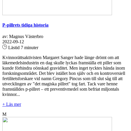
P-pillrets tidiga historia
av: Magnus Västerbro
2022-09-12
Lästid 7 minuter
Kvinnorättsaktivisten Margaret Sanger hade länge drömt om att
läkemedelsindustrin en dag skulle lyckas framställa ett piller som
kunde förhindra oönskad graviditet. Men inget tycktes hända inom
forskningsområdet. Det blev istället hon själv och en kontroversiell
fertilitetsforskare vid namn Gregory Pincus som till slut såg till att
utvecklingen av "det magiska pillret" tog fart. Tack vare henne
framställdes p-pillret – ett preventivmedel som befriat miljontals
kvinnor...
+ Läs mer
M