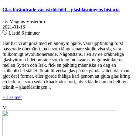
Glas förändrade vår världsbild – glasblåsningens historia
av: Magnus Västerbro
2021-01-16
Lästid 6 minuter
Här har vi att göra med en anonym hjälte, vars uppfinning först
passerade obemärkt, men som långt senare skulle visa sig vara
fullkomligt revolutionerande. Någonstans, i en av de oräkneliga
glashyttorna i det område som idag motsvaras av gränstrakterna
mellan Syrien och Irak, fick en påhittig människa en dag en
snilleblixt. I stället för att tillverka glas på det gamla sättet, där man
gjöt det i former, eller gjorde ihåliga kärl genom att gjuta glas kring
en lerkärna som sedan knackades bort, utvecklade han en helt ny
teknik – glasblåsningen...
+ Läs mer
M