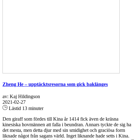
Zheng He – upptäcktsresorna som gick baklänges
av: Kaj Hildingson
2021-02-27
Lästid 13 minuter
Den giraff som fördes till Kina år 1414 fick även de kräsna
kinesiska hovmännen att falla i beundran. Annars tyckte de sig ha
det mesta, men detta djur med sin smidighet och graciösa form
liknade något från sagans värld. Inget liknande hade setts i Kina.