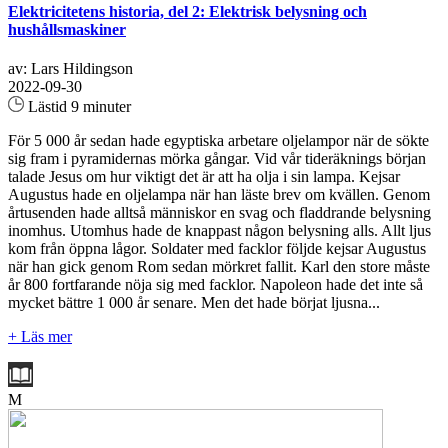
Elektricitetens historia, del 2: Elektrisk belysning och
hushållsmaskiner
av: Lars Hildingson
2022-09-30
Lästid 9 minuter
För 5 000 år sedan hade egyptiska arbetare oljelampor när de sökte
sig fram i pyramidernas mörka gångar. Vid vår tideräknings början
talade Jesus om hur viktigt det är att ha olja i sin lampa. Kejsar
Augustus hade en oljelampa när han läste brev om kvällen. Genom
årtusenden hade alltså människor en svag och fladdrande belysning
inomhus. Utomhus hade de knappast någon belysning alls. Allt ljus
kom från öppna lågor. Soldater med facklor följde kejsar Augustus
när han gick genom Rom sedan mörkret fallit. Karl den store måste
år 800 fortfarande nöja sig med facklor. Napoleon hade det inte så
mycket bättre 1 000 år senare. Men det hade börjat ljusna...
+ Läs mer
M