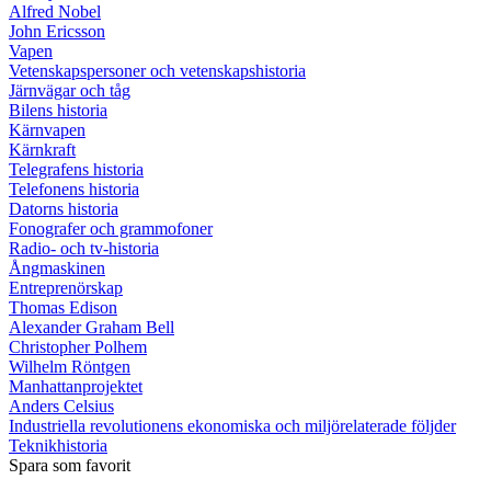
Alfred Nobel
John Ericsson
Vapen
Vetenskapspersoner och vetenskapshistoria
Järnvägar och tåg
Bilens historia
Kärnvapen
Kärnkraft
Telegrafens historia
Telefonens historia
Datorns historia
Fonografer och grammofoner
Radio- och tv-historia
Ångmaskinen
Entreprenörskap
Thomas Edison
Alexander Graham Bell
Christopher Polhem
Wilhelm Röntgen
Manhattanprojektet
Anders Celsius
Industriella revolutionens ekonomiska och miljörelaterade följder
Teknikhistoria
Spara som favorit