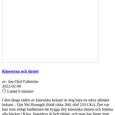
Kineserna och järnet
av: Jan-Olof Fallström
2022-02-09
Lästid 6 minuter
I den långa raden av kinesiska kejsare är nog bara en mera allmänt
bekant – Qin Shi Huangdi (född cirka 260, död 210 f.Kr). Det var
han som enligt traditionen lät bygga den kinesiska muren och bränna
alla böcker i Kina. Ingetdera är helt riktigt, och man har länge trott