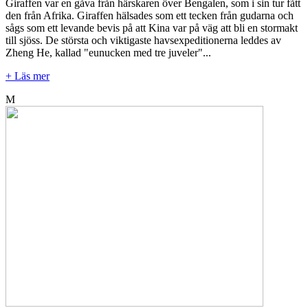
Giraffen var en gåva från härskaren över Bengalen, som i sin tur fått
den från Afrika. Giraffen hälsades som ett tecken från gudarna och
sågs som ett levande bevis på att Kina var på väg att bli en stormakt
till sjöss. De största och viktigaste havsexpeditionerna leddes av
Zheng He, kallad "eunucken med tre juveler"...
+ Läs mer
M