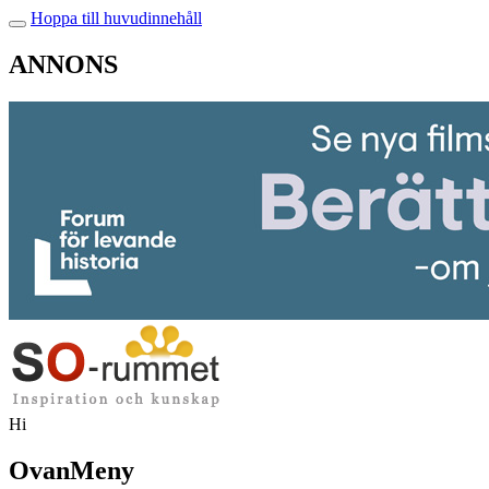
Hoppa till huvudinnehåll
ANNONS
Hi
OvanMeny