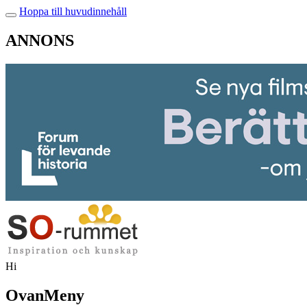
Hoppa till huvudinnehåll
ANNONS
Hi
OvanMeny