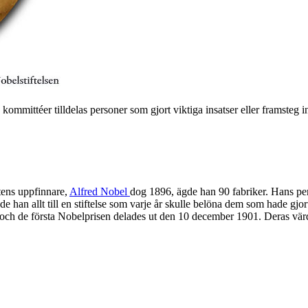
ommittéer tilldelas personer som gjort viktiga insatser eller framsteg in
tens uppfinnare,
Alfred Nobel
dog 1896, ägde han 90 fabriker. Hans per
 han allt till en stiftelse som varje år skulle belöna dem som hade gjo
ch de första Nobelprisen delades ut den 10 december 1901. Deras värd