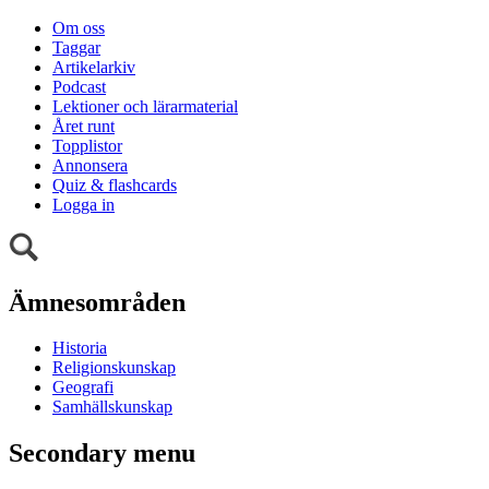
Om oss
Taggar
Artikelarkiv
Podcast
Lektioner och lärarmaterial
Året runt
Topplistor
Annonsera
Quiz & flashcards
Logga in
Ämnesområden
Historia
Religionskunskap
Geografi
Samhällskunskap
Secondary menu