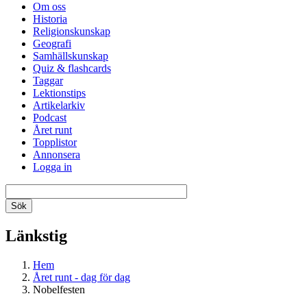
Om oss
Historia
Religionskunskap
Geografi
Samhällskunskap
Quiz & flashcards
Taggar
Lektionstips
Artikelarkiv
Podcast
Året runt
Topplistor
Annonsera
Logga in
Länkstig
Hem
Året runt - dag för dag
Nobelfesten