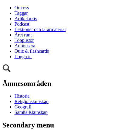
Om oss
Taggar
Artikelarkiv
Podcast
Lektioner och lärarmaterial
Året runt
Topplistor
Annonsera
Quiz & flashcards
Logga in
Ämnesområden
Historia
Religionskunskap
Geografi
Samhällskunskap
Secondary menu