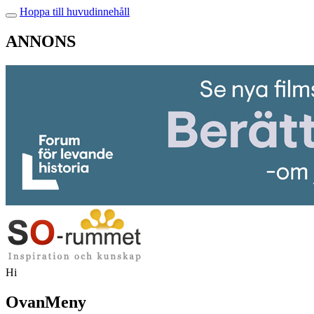
Hoppa till huvudinnehåll
ANNONS
Hi
OvanMeny