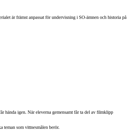
ialet är främst anpassat för undervisning i SO-ämnen och historia på
 får hända igen. När eleverna gemensamt får ta del av filmklipp
ika teman som vittnesmålen berör.