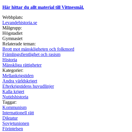
Här hittar du allt material till Vittnesmål.
Webbplats:
Levandehistoria.se
Målgrupp:
Högstadiet
Gymnasiet
Relaterade teman:
Brott mot mänskligheten och folkmord
Främlingsfientlighet och rasism
Historia
Mänskliga rättigheter
Kategorier:
Mellankrigstiden
Andra världskriget
Efterkrigstidens huvudlinjer
Kalla kriget
Nutidshistoria
Taggar:
Kommunism
Internationell rätt
Diktatur
Sovjetunionen
Förintelsen