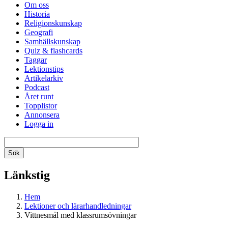
Om oss
Historia
Religionskunskap
Geografi
Samhällskunskap
Quiz & flashcards
Taggar
Lektionstips
Artikelarkiv
Podcast
Året runt
Topplistor
Annonsera
Logga in
Länkstig
Hem
Lektioner och lärarhandledningar
Vittnesmål med klassrumsövningar