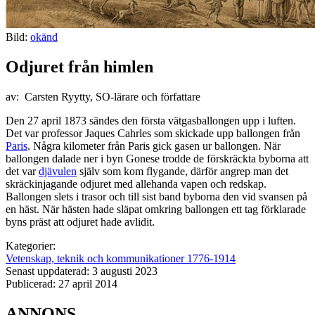
Bild:
okänd
Odjuret från himlen
av: Carsten Ryytty, SO-lärare och författare
Den 27 april 1873 sändes den första vätgasballongen upp i luften.
Det var professor Jaques Cahrles som skickade upp ballongen från
Paris
. Några kilometer från Paris gick gasen ur ballongen. När
ballongen dalade ner i byn Gonese trodde de förskräckta byborna att
det var
djävulen
själv som kom flygande, därför angrep man det
skräckinjagande odjuret med allehanda vapen och redskap.
Ballongen slets i trasor och till sist band byborna den vid svansen på
en häst. När hästen hade släpat omkring ballongen ett tag förklarade
byns präst att odjuret hade avlidit.
Kategorier:
Vetenskap, teknik och kommunikationer 1776-1914
Senast uppdaterad: 3 augusti 2023
Publicerad: 27 april 2014
ANNONS