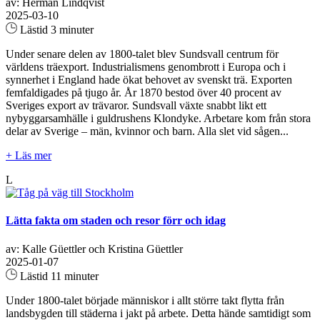
av: Herman Lindqvist
2025-03-10
Lästid 3 minuter
Under senare delen av 1800-talet blev Sundsvall centrum för
världens träexport. Industrialismens genombrott i Europa och i
synnerhet i England hade ökat behovet av svenskt trä. Exporten
femfaldigades på tjugo år. År 1870 bestod över 40 procent av
Sveriges export av trävaror. Sundsvall växte snabbt likt ett
nybyggarsamhälle i guldrushens Klondyke. Arbetare kom från stora
delar av Sverige – män, kvinnor och barn. Alla slet vid sågen...
+ Läs mer
L
Lätta fakta om staden och resor förr och idag
av: Kalle Güettler och Kristina Güettler
2025-01-07
Lästid 11 minuter
Under 1800-talet började människor i allt större takt flytta från
landsbygden till städerna i jakt på arbete. Detta hände samtidigt som