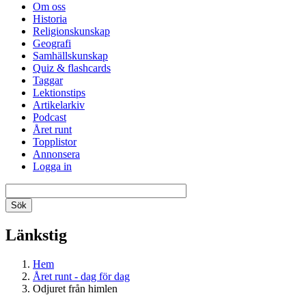
Om oss
Historia
Religionskunskap
Geografi
Samhällskunskap
Quiz & flashcards
Taggar
Lektionstips
Artikelarkiv
Podcast
Året runt
Topplistor
Annonsera
Logga in
Länkstig
Hem
Året runt - dag för dag
Odjuret från himlen