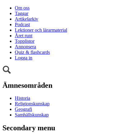
Om oss
Taggar
Artikelarkiv
Podcast
Lektioner och lärarmaterial
Året runt
Topplistor
Annonsera
Quiz & flashcards
Logga in
Ämnesområden
Historia
Religionskunskap
Geografi
Samhällskunskap
Secondary menu