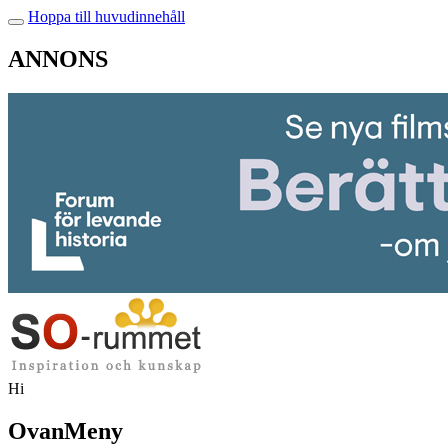
Hoppa till huvudinnehåll
ANNONS
Hi
OvanMeny