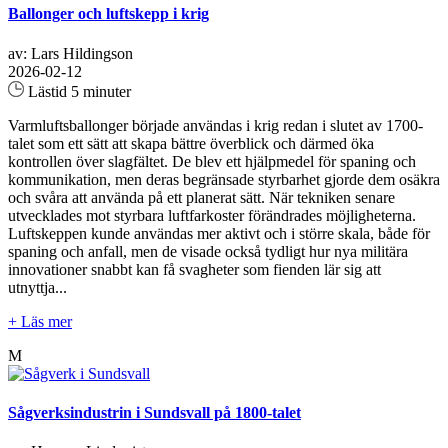
Ballonger och luftskepp i krig
av: Lars Hildingson
2026-02-12
Lästid 5 minuter
Varmluftsballonger började användas i krig redan i slutet av 1700-
talet som ett sätt att skapa bättre överblick och därmed öka
kontrollen över slagfältet. De blev ett hjälpmedel för spaning och
kommunikation, men deras begränsade styrbarhet gjorde dem osäkra
och svåra att använda på ett planerat sätt. När tekniken senare
utvecklades mot styrbara luftfarkoster förändrades möjligheterna.
Luftskeppen kunde användas mer aktivt och i större skala, både för
spaning och anfall, men de visade också tydligt hur nya militära
innovationer snabbt kan få svagheter som fienden lär sig att
utnyttja...
+ Läs mer
M
Sågverksindustrin i Sundsvall på 1800-talet