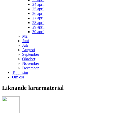
24 april
25 april
26 april
27 april
28 april
29 april
30 april
Maj
Juni
Juli
Augusti
September
Oktober
November
December
Topplistor
Om oss
Liknande lärarmaterial