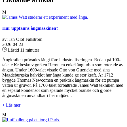
M
Hur uppfanns ångmaskinen?
av: Jan-Olof Fallström
2026-04-23
Lästid 11 minuter
Ångkraften prövades långt före industrialiseringen. Redan på 100-
talet e.Kr beskrev greken Heron en enkel ångturbin som roterade av
ångan. Under 1600-talet visade Otto von Guericke med sina
Magdeburgska halvklot hur ånga kunde ge stor kraft. År 1712
byggde Thomas Newcomen en praktisk ångmaskin för att pumpa
vatten ur gruvor. På 1760-talet förbättrade James Watt tekniken med
en separat kondensor som sparade mycket bränsle och gjorde
ångmaskinen användbar i fler miljöer...
+ Läs mer
M