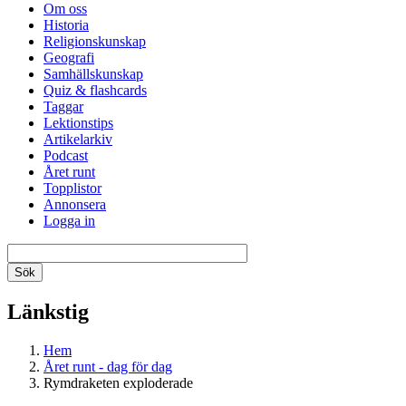
Om oss
Historia
Religionskunskap
Geografi
Samhällskunskap
Quiz & flashcards
Taggar
Lektionstips
Artikelarkiv
Podcast
Året runt
Topplistor
Annonsera
Logga in
Länkstig
Hem
Året runt - dag för dag
Rymdraketen exploderade