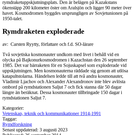
rymdraketuppskjutningsplats. Den är belägen på Kazakstans
ökenstäpp 200 kilometer öster om Aralsjön och ligger 90 meter över
havet. Kosmodromen byggdes ursprungligen av Sovjetunionen på
1950-talet.
Rymdraketen exploderade
av: Carsten Ryytty, författare och f.d. SO-lärare
Två sovjetiska kosmonauter undkom med livet i behåll vid en
olycka på Bajkonurkosmodromen i Kazachstan den 26 september
1985. Det var bärraketen för en Sojuskapsel som exploderade vid
uppskjutningen. Men kosmonauterna räddade sig genom att utlösa
katapultstolarna. Händelsen ledde till att två andra kosmonauter,
Vladimir Ljachov och Alexander Alexandronov inte blev avlösta
ombord på rymdstationen Saljut 7 och fick stanna där 50 dagar
längre än beräknat. Dessa kosmonauter tillbringade 150 dagar i
rymdstationen Saljut 7.
Kategorier:
Vetenskap, teknik och kommunikationer 1914-1991
Taggar:
Rymdforskning
Senast uppdaterad: 3 augusti 2023