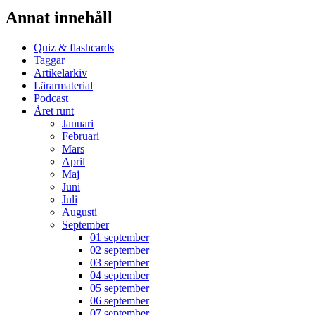
Annat innehåll
Quiz & flashcards
Taggar
Artikelarkiv
Lärarmaterial
Podcast
Året runt
Januari
Februari
Mars
April
Maj
Juni
Juli
Augusti
September
01 september
02 september
03 september
04 september
05 september
06 september
07 september