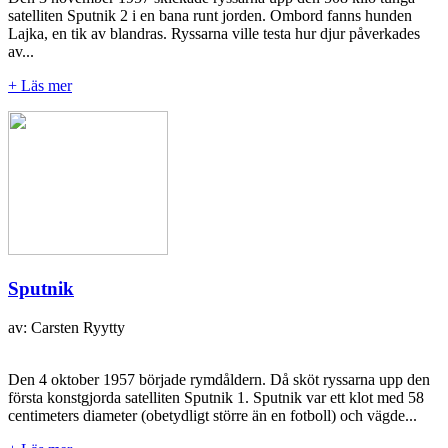
satelliten Sputnik 2 i en bana runt jorden. Ombord fanns hunden
Lajka, en tik av blandras. Ryssarna ville testa hur djur påverkades
av...
+ Läs mer
Sputnik
av: Carsten Ryytty
Den 4 oktober 1957 började rymdåldern. Då sköt ryssarna upp den
första konstgjorda satelliten Sputnik 1. Sputnik var ett klot med 58
centimeters diameter (obetydligt större än en fotboll) och vägde...