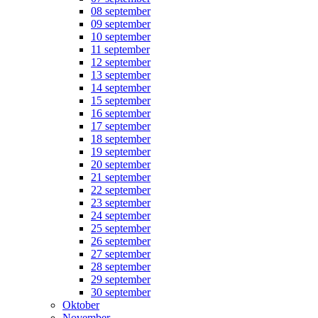
08 september
09 september
10 september
11 september
12 september
13 september
14 september
15 september
16 september
17 september
18 september
19 september
20 september
21 september
22 september
23 september
24 september
25 september
26 september
27 september
28 september
29 september
30 september
Oktober
November