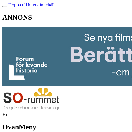
Hoppa till huvudinnehåll
ANNONS
Hi
OvanMeny