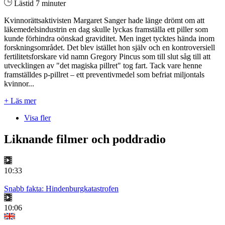
Lästid 7 minuter
Kvinnorättsaktivisten Margaret Sanger hade länge drömt om att
läkemedelsindustrin en dag skulle lyckas framställa ett piller som
kunde förhindra oönskad graviditet. Men inget tycktes hända inom
forskningsområdet. Det blev istället hon själv och en kontroversiell
fertilitetsforskare vid namn Gregory Pincus som till slut såg till att
utvecklingen av "det magiska pillret" tog fart. Tack vare henne
framställdes p-pillret – ett preventivmedel som befriat miljontals
kvinnor...
+ Läs mer
Visa fler
Liknande filmer och poddradio
10:33
Snabb fakta: Hindenburgkatastrofen
10:06