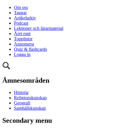
Om oss
Taggar
Artikelarkiv
Podcast
Lektioner och lärarmaterial
Året runt
Topplistor
Annonsera
Quiz & flashcards
Logga in
Ämnesområden
Historia
Religionskunskap
Geografi
Samhällskunskap
Secondary menu