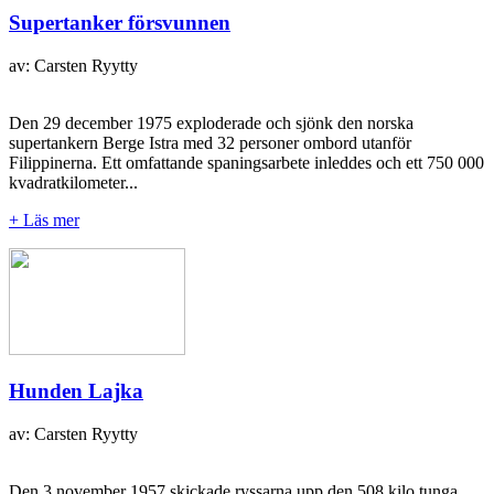
Supertanker försvunnen
av: Carsten Ryytty
Den 29 december 1975 exploderade och sjönk den norska
supertankern Berge Istra med 32 personer ombord utanför
Filippinerna. Ett omfattande spaningsarbete inleddes och ett 750 000
kvadratkilometer...
+ Läs mer
Hunden Lajka
av: Carsten Ryytty
Den 3 november 1957 skickade ryssarna upp den 508 kilo tunga