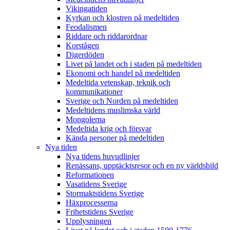
Vikingatiden
Kyrkan och klostren på medeltiden
Feodalismen
Riddare och riddarordnar
Korstågen
Digerdöden
Livet på landet och i staden på medeltiden
Ekonomi och handel på medeltiden
Medeltida vetenskap, teknik och
kommunikationer
Sverige och Norden på medeltiden
Medeltidens muslimska värld
Mongolerna
Medeltida krig och försvar
Kända personer på medeltiden
Nya tiden
Nya tidens huvudlinjer
Renässans, upptäcktsresor och en ny världsbild
Reformationen
Vasatidens Sverige
Stormaktstidens Sverige
Häxprocesserna
Frihetstidens Sverige
Upplysningen