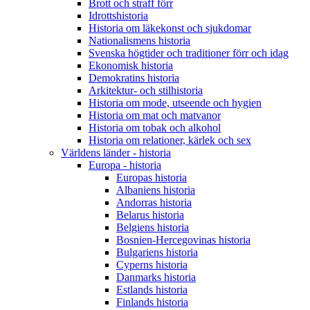
Brott och straff förr
Idrottshistoria
Historia om läkekonst och sjukdomar
Nationalismens historia
Svenska högtider och traditioner förr och idag
Ekonomisk historia
Demokratins historia
Arkitektur- och stilhistoria
Historia om mode, utseende och hygien
Historia om mat och matvanor
Historia om tobak och alkohol
Historia om relationer, kärlek och sex
Världens länder - historia
Europa - historia
Europas historia
Albaniens historia
Andorras historia
Belarus historia
Belgiens historia
Bosnien-Hercegovinas historia
Bulgariens historia
Cyperns historia
Danmarks historia
Estlands historia
Finlands historia