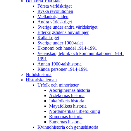
Det korta 1900-talet
Första världskriget
Ryska revolutionen
Mellankrigstiden
Andra världskriget
Sverige under andra världskriget
Efterkrigstidens huvudlinjer
Kalla kriget
Sverige under 1900-talet
Ekonomi och handel 1914-1991
Vetenskap, teknik och kommunikationer 1914-
1991
Annan 1900-talshistoria
Kända personer 1914-1991
Nutidshistoria
Historiska teman
Urfolk och minoriteter
Aboriginernas historia
Aztekernas historia
Inkafolkets historia
Mayafolkets historia
Nordamerikas urbefolkning
Romernas historia
Samernas historia
Kvinnohistoria och genushistoria