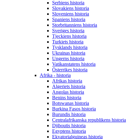
Serbiens historia
Slovakiens historia
Sloveniens historia
Spaniens historia
Storbritanniens historia
Sveriges historia
Tjeckiens historia
Turkiets historia
Tysklands historia
Ukrainas historia
Ungerns historia
Vatikanstatens historia
Österrikes historia
Afrika - historia
Afrikas historia
Algeriets historia
Angolas historia
Benins historia
Botswanas historia
Burkina Fasos historia
Burundis historia
Centralafrikanska republikens historia
Djiboutis historia
Egyptens historia
Ekvatorialguineas historia