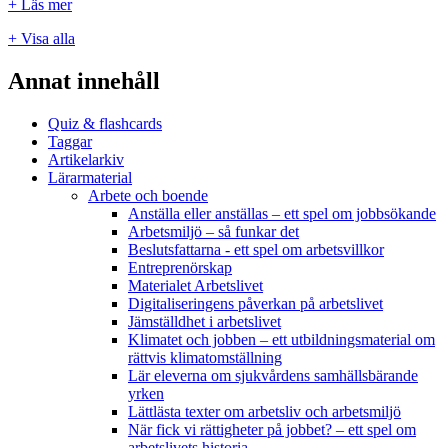
+ Läs mer
+ Visa alla
Annat innehåll
Quiz & flashcards
Taggar
Artikelarkiv
Lärarmaterial
Arbete och boende
Anställa eller anställas – ett spel om jobbsökande
Arbetsmiljö – så funkar det
Beslutsfattarna - ett spel om arbetsvillkor
Entreprenörskap
Materialet Arbetslivet
Digitaliseringens påverkan på arbetslivet
Jämställdhet i arbetslivet
Klimatet och jobben – ett utbildningsmaterial om
rättvis klimatomställning
Lär eleverna om sjukvårdens samhällsbärande
yrken
Lättlästa texter om arbetsliv och arbetsmiljö
När fick vi rättigheter på jobbet? – ett spel om
arbetslivets historia