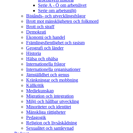
Serie A - Ö om arbetslivet
Serie om arbetsmiljö
Bistånds- och utvecklingsfrågor
Brott mot mänskligheten och folkmord
Brott och straff
Demokrati
Ekonomi och handel
Främlingsfientlighet och rasism
Geografi och länder
Historia
Hälsa och ohälsa
Internationella frågor
Internationella organisationer
Jämställdhet och genus
Kränkningar och mobbning
Källkritik
Mediekunskap
Migration och integration
Miljö och hållbar utveckling
Minoriteter och identitet
Mänskliga rättigheter
Pedagogik
Religion och livsåskådning
Sexualitet och samlevnad