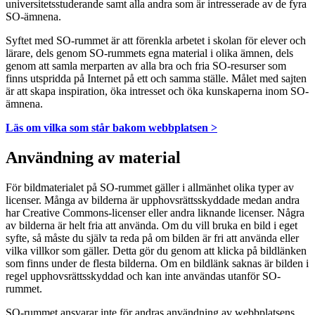
universitetsstuderande samt alla andra som är intresserade av de fyra
SO-ämnena.
Syftet med SO-rummet är att förenkla arbetet i skolan för elever och
lärare, dels genom SO-rummets egna material i olika ämnen, dels
genom att samla merparten av alla bra och fria SO-resurser som
finns utspridda på Internet på ett och samma ställe. Målet med sajten
är att skapa inspiration, öka intresset och öka kunskaperna inom SO-
ämnena.
Läs om vilka som står bakom webbplatsen >
Användning av material
För bildmaterialet på SO-rummet gäller i allmänhet olika typer av
licenser. Många av bilderna är upphovsrättsskyddade medan andra
har Creative Commons-licenser eller andra liknande licenser. Några
av bilderna är helt fria att använda. Om du vill bruka en bild i eget
syfte, så måste du själv ta reda på om bilden är fri att använda eller
vilka villkor som gäller. Detta gör du genom att klicka på bildlänken
som finns under de flesta bilderna. Om en bildlänk saknas är bilden i
regel upphovsrättsskyddad och kan inte användas utanför SO-
rummet.
SO-rummet ansvarar inte för andras användning av webbplatsens