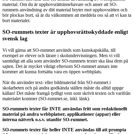
material. Om du är upphovsrättsinnehavare och anser att SO-
rummets användning av ditt material bryter mot upphovsrätten och
bör plockas bort, så är du välkommen att meddela oss så att vi kan ta
bort materialet.
SO-rummets texter är upphovsrättsskyddade enligt
svensk lag
Vi vill gärna att SO-rummet används som kunskapskälla, till
exempel av elever och lärare i skolundervisningen. Men vi vill
samtidigt att alla som använder SO-rummets texter ska läsa dem på
sajten. Det är mycket viktigt eftersom SO-rummet annars inte
kommer att kunna fortsätta vara en öppen webbplats.
När du använder text- eller bildmaterial från SO-rummet i
skolarbeten och på andra godkända ställen måste du alltid uppge
källan! Det måste framgå tydligt vem som skrivit texten och varifrån
materialet kommer (SO-rummet.se, inkl. länk).
SO-rummets texter får INTE användas fritt som redaktionellt
material på andra webbplatser, applikationer (appar) eller
interna nätverk o.s.v. utanför SO-rummet.
SO-rummets texter får heller INTE användas till att prompta