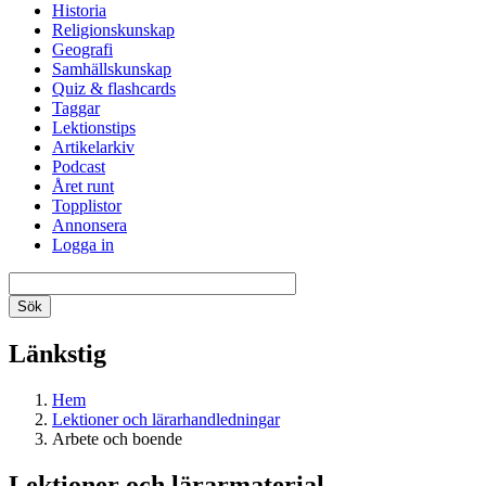
Historia
Religionskunskap
Geografi
Samhällskunskap
Quiz & flashcards
Taggar
Lektionstips
Artikelarkiv
Podcast
Året runt
Topplistor
Annonsera
Logga in
Länkstig
Hem
Lektioner och lärarhandledningar
Arbete och boende
Lektioner och lärarmaterial