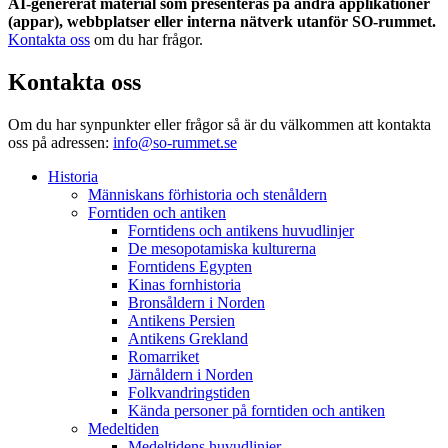
AI-genererat material som presenteras på andra applikationer
(appar), webbplatser eller interna nätverk utanför SO-rummet.
Kontakta oss
om du har frågor.
Kontakta oss
Om du har synpunkter eller frågor så är du välkommen att kontakta
oss på adressen:
info@so-rummet.se
Historia
Människans förhistoria och stenåldern
Forntiden och antiken
Forntidens och antikens huvudlinjer
De mesopotamiska kulturerna
Forntidens Egypten
Kinas fornhistoria
Bronsåldern i Norden
Antikens Persien
Antikens Grekland
Romarriket
Järnåldern i Norden
Folkvandringstiden
Kända personer på forntiden och antiken
Medeltiden
Medeltidens huvudlinjer