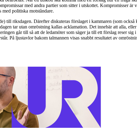
kompromissar med andra partier som sitter i utskottet. Kompromisser är v
 med politiska motståndare.
ande) till riksdagen. Därefter diskuteras förslaget i kammaren (som också
agen tar utan omröstning kallas acklamation. Det innebär att alla, eller 
ingen går till så att de ledamöter som säger ja till ett förslag reser sig i
 avstår. På ljustavlor bakom talmannen visas snabbt resultatet av omröstnin