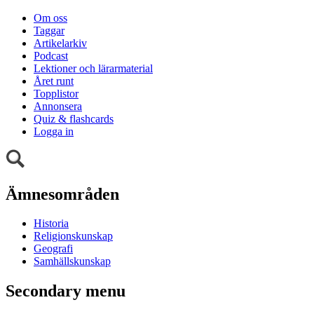
Om oss
Taggar
Artikelarkiv
Podcast
Lektioner och lärarmaterial
Året runt
Topplistor
Annonsera
Quiz & flashcards
Logga in
Ämnesområden
Historia
Religionskunskap
Geografi
Samhällskunskap
Secondary menu