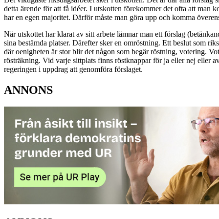
detta ärende för att få idéer. I utskotten förekommer det ofta att man 
har en egen majoritet. Därför måste man göra upp och komma överens
När utskottet har klarat av sitt arbete lämnar man ett förslag (betänk
sina bestämda platser. Därefter sker en omröstning. Ett beslut som riksd
där oenigheten är stor blir det någon som begär röstning, votering. Voter
rösträkning. Vid varje sittplats finns röstknappar för ja eller nej eller
regeringen i uppdrag att genomföra förslaget.
ANNONS