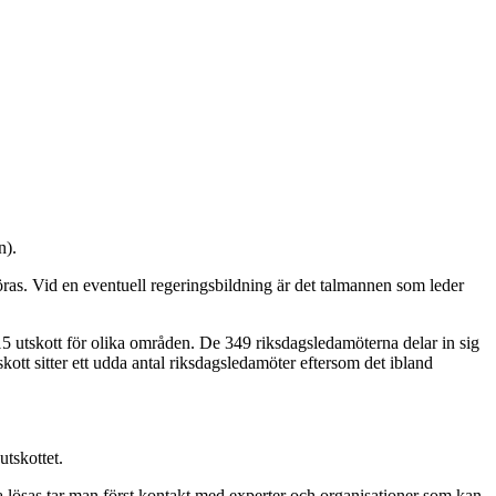
n).
ras. Vid en eventuell regeringsbildning är det talmannen som leder
t 15 utskott för olika områden. De 349 riksdagsledamöterna delar in sig
ott sitter ett udda antal riksdagsledamöter eftersom det ibland
utskottet.
ska lösas tar man först kontakt med experter och organisationer som kan