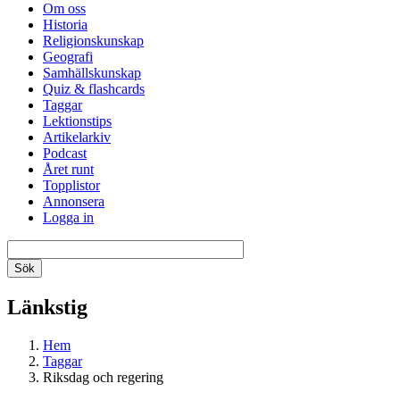
Om oss
Historia
Religionskunskap
Geografi
Samhällskunskap
Quiz & flashcards
Taggar
Lektionstips
Artikelarkiv
Podcast
Året runt
Topplistor
Annonsera
Logga in
Länkstig
Hem
Taggar
Riksdag och regering