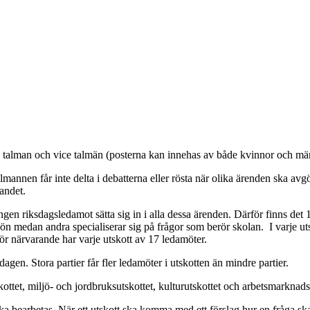
na talman och vice talmän (posterna kan innehas av både kvinnor och mä
nen får inte delta i debatterna eller rösta när olika ärenden ska avgö
andet.
ingen riksdagsledamot sätta sig in i alla dessa ärenden. Därför finns de
ön medan andra specialiserar sig på frågor som berör skolan. I varje utsk
r närvarande har varje utskott av 17 ledamöter.
agen. Stora partier får fler ledamöter i utskotten än mindre partier.
kottet, miljö- och jordbruksutskottet, kulturutskottet och arbetsmarknads
g ska bearbetas. När ett utskott ska komma med ett förslag hur en fråga 