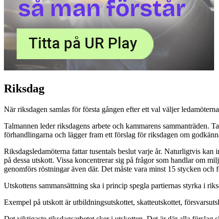
Riksdag
När riksdagen samlas för första gången efter ett val väljer ledamöter
Talmannen leder riksdagens arbete och kammarens sammanträden. Talman
förhandlingarna och lägger fram ett förslag för riksdagen om godkänn
Riksdagsledamöterna fattar tusentals beslut varje år. Naturligtvis kan 
på dessa utskott. Vissa koncentrerar sig på frågor som handlar om milj
genomförs röstningar även där. Det måste vara minst 15 stycken och fö
Utskottens sammansättning ska i princip spegla partiernas styrka i riksd
Exempel på utskott är utbildningsutskottet, skatteutskottet, försvarsuts
Det viktigaste riksdagsarbetet sker i utskotten. Det är där alla försla