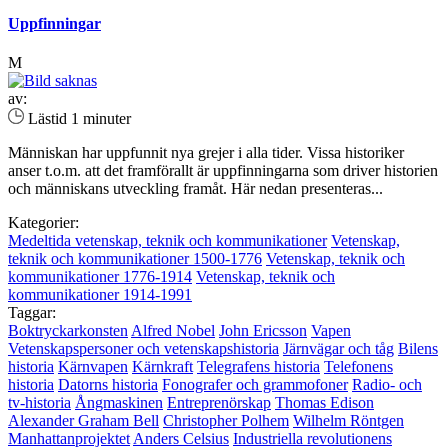
Uppfinningar
M
av:
Lästid 1 minuter
Människan har uppfunnit nya grejer i alla tider. Vissa historiker
anser t.o.m. att det framförallt är uppfinningarna som driver historien
och människans utveckling framåt. Här nedan presenteras...
Kategorier:
Medeltida vetenskap, teknik och kommunikationer
Vetenskap,
teknik och kommunikationer 1500-1776
Vetenskap, teknik och
kommunikationer 1776-1914
Vetenskap, teknik och
kommunikationer 1914-1991
Taggar:
Boktryckarkonsten
Alfred Nobel
John Ericsson
Vapen
Vetenskapspersoner och vetenskapshistoria
Järnvägar och tåg
Bilens
historia
Kärnvapen
Kärnkraft
Telegrafens historia
Telefonens
historia
Datorns historia
Fonografer och grammofoner
Radio- och
tv-historia
Ångmaskinen
Entreprenörskap
Thomas Edison
Alexander Graham Bell
Christopher Polhem
Wilhelm Röntgen
Manhattanprojektet
Anders Celsius
Industriella revolutionens