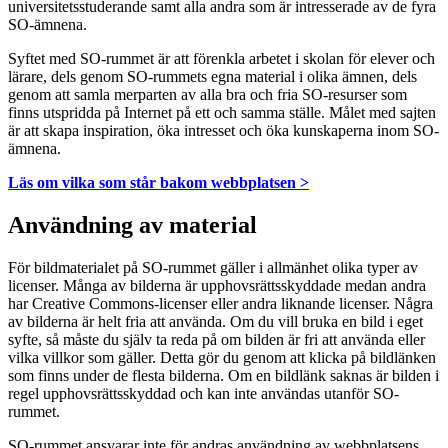
universitetsstuderande samt alla andra som är intresserade av de fyra
SO-ämnena.
Syftet med SO-rummet är att förenkla arbetet i skolan för elever och
lärare, dels genom SO-rummets egna material i olika ämnen, dels
genom att samla merparten av alla bra och fria SO-resurser som
finns utspridda på Internet på ett och samma ställe. Målet med sajten
är att skapa inspiration, öka intresset och öka kunskaperna inom SO-
ämnena.
Läs om vilka som står bakom webbplatsen >
Användning av material
För bildmaterialet på SO-rummet gäller i allmänhet olika typer av
licenser. Många av bilderna är upphovsrättsskyddade medan andra
har Creative Commons-licenser eller andra liknande licenser. Några
av bilderna är helt fria att använda. Om du vill bruka en bild i eget
syfte, så måste du själv ta reda på om bilden är fri att använda eller
vilka villkor som gäller. Detta gör du genom att klicka på bildlänken
som finns under de flesta bilderna. Om en bildlänk saknas är bilden i
regel upphovsrättsskyddad och kan inte användas utanför SO-
rummet.
SO-rummet ansvarar inte för andras användning av webbplatsens