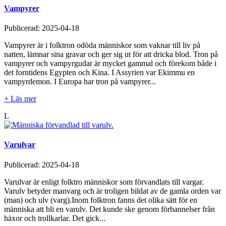
Vampyrer
Publicerad:
2025-04-18
Vampyrer är i folktron odöda människor som vaknar till liv på
natten, lämnar sina gravar och ger sig ut för att dricka blod. Tron på
vampyrer och vampyrgudar är mycket gammal och förekom både i
det forntidens Egypten och Kina. I Assyrien var Ekimmu en
vampyrdemon. I Europa har tron på vampyrer...
+ Läs mer
L
Varulvar
Publicerad:
2025-04-18
Varulvar är enligt folktro människor som förvandlats till vargar.
Varulv betyder manvarg och är troligen bildat av de gamla orden var
(man) och ulv (varg).Inom folktron fanns det olika sätt för en
människa att bli en varulv. Det kunde ske genom förbannelser från
häxor och trollkarlar. Det gick...