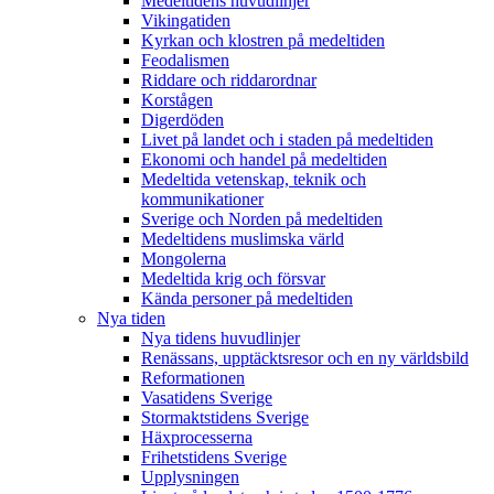
Medeltidens huvudlinjer
Vikingatiden
Kyrkan och klostren på medeltiden
Feodalismen
Riddare och riddarordnar
Korstågen
Digerdöden
Livet på landet och i staden på medeltiden
Ekonomi och handel på medeltiden
Medeltida vetenskap, teknik och
kommunikationer
Sverige och Norden på medeltiden
Medeltidens muslimska värld
Mongolerna
Medeltida krig och försvar
Kända personer på medeltiden
Nya tiden
Nya tidens huvudlinjer
Renässans, upptäcktsresor och en ny världsbild
Reformationen
Vasatidens Sverige
Stormaktstidens Sverige
Häxprocesserna
Frihetstidens Sverige
Upplysningen