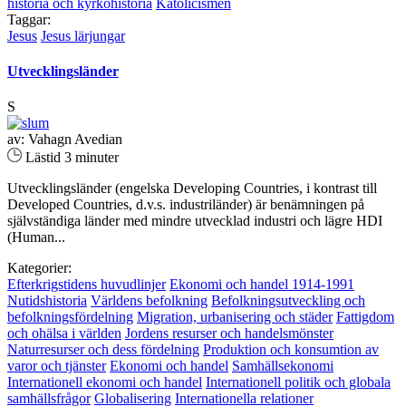
historia och kyrkohistoria
Katolicismen
Taggar:
Jesus
Jesus lärjungar
Utvecklingsländer
S
av: Vahagn Avedian
Lästid 3 minuter
Utvecklingsländer (engelska Developing Countries, i kontrast till
Developed Countries, d.v.s. industriländer) är benämningen på
självständiga länder med mindre utvecklad industri och lägre HDI
(Human...
Kategorier:
Efterkrigstidens huvudlinjer
Ekonomi och handel 1914-1991
Nutidshistoria
Världens befolkning
Befolkningsutveckling och
befolkningsfördelning
Migration, urbanisering och städer
Fattigdom
och ohälsa i världen
Jordens resurser och handelsmönster
Naturresurser och dess fördelning
Produktion och konsumtion av
varor och tjänster
Ekonomi och handel
Samhällsekonomi
Internationell ekonomi och handel
Internationell politik och globala
samhällsfrågor
Globalisering
Internationella relationer