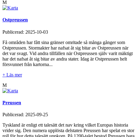
M
Ostpreussen
Publicerad:
2025-10-03
Få områden har fått sina gränser omritade så många gånger som
Ostpreussen. Stormakter har nafsat åt sig bitar av Ostpreussen när
det var svagt. Vid andra tillfällen när Ostpreussen själv varit mäktigt
har det nafsat åt sig bitar av andra stater. Idag är Ostpreussen helt
försvunnet från kartorna...
+ Läs mer
M
Preussen
Publicerad:
2025-09-25
Tyskland är enligt ett talesätt det nav kring vilket Europas historia
vrider sig. Den numera upplösta delstaten Preussen har spelat en stor
roll för hur detta talesätt uppkom. På 1200-talet bestod Preussen bara