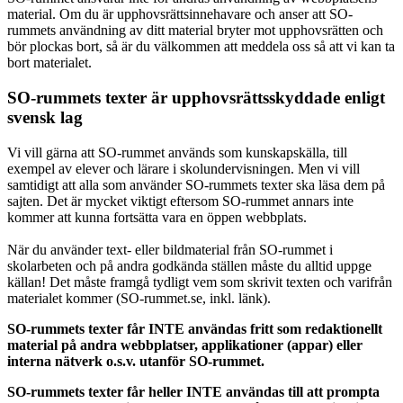
material. Om du är upphovsrättsinnehavare och anser att SO-
rummets användning av ditt material bryter mot upphovsrätten och
bör plockas bort, så är du välkommen att meddela oss så att vi kan ta
bort materialet.
SO-rummets texter är upphovsrättsskyddade enligt
svensk lag
Vi vill gärna att SO-rummet används som kunskapskälla, till
exempel av elever och lärare i skolundervisningen. Men vi vill
samtidigt att alla som använder SO-rummets texter ska läsa dem på
sajten. Det är mycket viktigt eftersom SO-rummet annars inte
kommer att kunna fortsätta vara en öppen webbplats.
När du använder text- eller bildmaterial från SO-rummet i
skolarbeten och på andra godkända ställen måste du alltid uppge
källan! Det måste framgå tydligt vem som skrivit texten och varifrån
materialet kommer (SO-rummet.se, inkl. länk).
SO-rummets texter får INTE användas fritt som redaktionellt
material på andra webbplatser, applikationer (appar) eller
interna nätverk o.s.v. utanför SO-rummet.
SO-rummets texter får heller INTE användas till att prompta