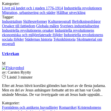
Kategorier:
Livet på landet och i staden 1776-1914
Industriella revolutionen
Migration, urbanisering och städer
Hållbar utveckling
Taggar:
Industrialism
Skiftesreformer
Kulturgeografi
Befolkningsfrågor
Orsaker till fattigdom
Globala målen
Sveriges industrialisering
Industriella revolutionens orsaker
Industriella revolutionens
ekonomiska och miljörelaterade följder
Industriella revolutionens
sociala följder
Städernas historia
Teknikhistoria
Skolmaterial om
geografi
Urkyrkan
M
av: Carsten Ryytty
Lästid 3 minuter
Efter att Jesus blivit korsfäst glömdes han bort av de flesta judarna.
Men en del av Jesus anhängare fortsatte att tro att han var Guds
utsände Messias. De var övertygade om att Jesus hade uppstått...
Kategorier:
Forntidens och antikens huvudlinjer
Romarriket
Kristendomens