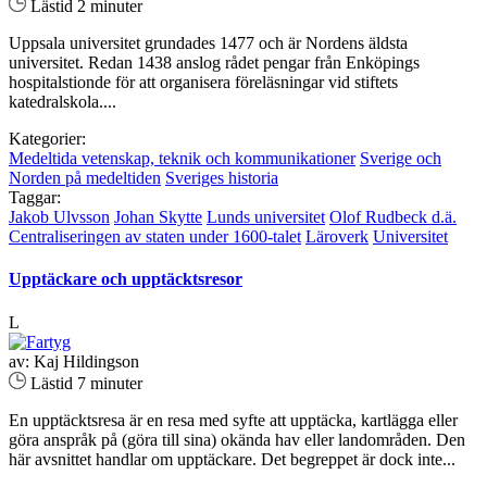
Lästid 2 minuter
Uppsala universitet grundades 1477 och är Nordens äldsta
universitet. Redan 1438 anslog rådet pengar från Enköpings
hospitalstionde för att organisera föreläsningar vid stiftets
katedralskola....
Kategorier:
Medeltida vetenskap, teknik och kommunikationer
Sverige och
Norden på medeltiden
Sveriges historia
Taggar:
Jakob Ulvsson
Johan Skytte
Lunds universitet
Olof Rudbeck d.ä.
Centraliseringen av staten under 1600-talet
Läroverk
Universitet
Upptäckare och upptäcktsresor
L
av: Kaj Hildingson
Lästid 7 minuter
En upptäcktsresa är en resa med syfte att upptäcka, kartlägga eller
göra anspråk på (göra till sina) okända hav eller landområden. Den
här avsnittet handlar om upptäckare. Det begreppet är dock inte...