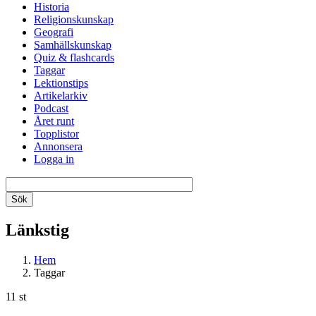
Historia
Religionskunskap
Geografi
Samhällskunskap
Quiz & flashcards
Taggar
Lektionstips
Artikelarkiv
Podcast
Året runt
Topplistor
Annonsera
Logga in
Länkstig
Hem
Taggar
11 st