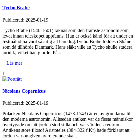
Tycho Brahe
Publicerad:
2025-01-19
Tycho Brahe (1546-1601) räknas som den främste astronom som
levat innan teleskopet uppfanns. Han är också känd för att under en
festmåltid ha varit så artig att han dog.Tycho Brahe föddes i Skåne
som då tillhörde Danmark. Hans släkt ville att Tycho skulle studera
juridik, vilket han gjorde. På...
+ Läs mer
L
Nicolaus Copernicus
Publicerad:
2025-01-19
Polacken Nicolaus Copernicus (1473-1543) är en av grundarna till
den moderna astronomin. Alltsedan antiken var de flesta människor
övertygade om att jorden stod stilla och var världens centrum.
Antikens store filosof Aristoteles (384-322 f.Kr) hade förklarat att
jorden var omgiven av roterande skal...