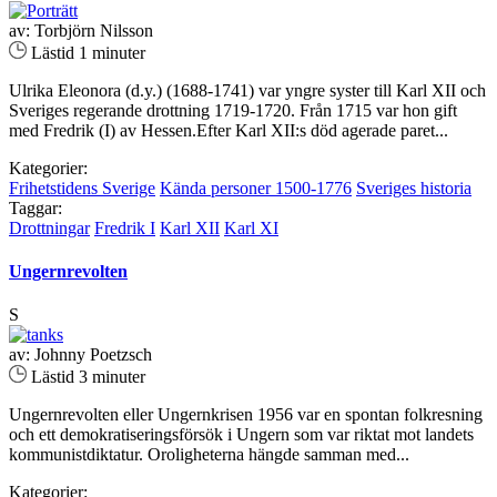
av: Torbjörn Nilsson
Lästid 1 minuter
Ulrika Eleonora (d.y.) (1688-1741) var yngre syster till Karl XII och
Sveriges regerande drottning 1719-1720. Från 1715 var hon gift
med Fredrik (I) av Hessen.Efter Karl XII:s död agerade paret...
Kategorier:
Frihetstidens Sverige
Kända personer 1500-1776
Sveriges historia
Taggar:
Drottningar
Fredrik I
Karl XII
Karl XI
Ungernrevolten
S
av: Johnny Poetzsch
Lästid 3 minuter
Ungernrevolten eller Ungernkrisen 1956 var en spontan folkresning
och ett demokratiseringsförsök i Ungern som var riktat mot landets
kommunistdiktatur. Oroligheterna hängde samman med...
Kategorier: