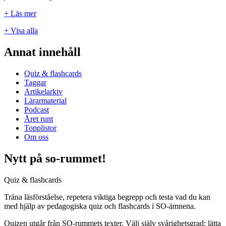
+ Läs mer
+ Visa alla
Annat innehåll
Quiz & flashcards
Taggar
Artikelarkiv
Lärarmaterial
Podcast
Året runt
Topplistor
Om oss
Nytt på so-rummet!
Quiz & flashcards
Träna läsförståelse, repetera viktiga begrepp och testa vad du kan
med hjälp av pedagogiska quiz och flashcards i SO-ämnena.
Quizen utgår från SO-rummets texter. Välj själv svårighetsgrad: lätta