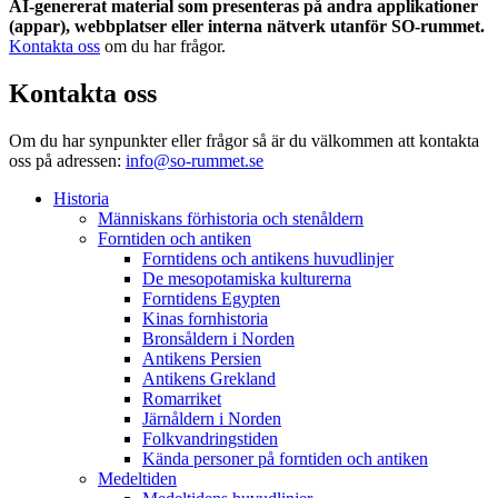
AI-genererat material som presenteras på andra applikationer
(appar), webbplatser eller interna nätverk utanför SO-rummet.
Kontakta oss
om du har frågor.
Kontakta oss
Om du har synpunkter eller frågor så är du välkommen att kontakta
oss på adressen:
info@so-rummet.se
Historia
Människans förhistoria och stenåldern
Forntiden och antiken
Forntidens och antikens huvudlinjer
De mesopotamiska kulturerna
Forntidens Egypten
Kinas fornhistoria
Bronsåldern i Norden
Antikens Persien
Antikens Grekland
Romarriket
Järnåldern i Norden
Folkvandringstiden
Kända personer på forntiden och antiken
Medeltiden