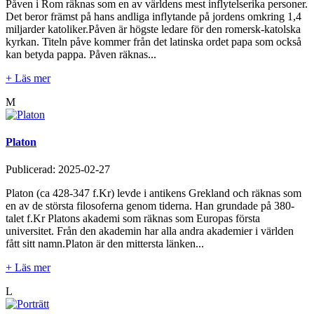
Påven i Rom räknas som en av världens mest inflytelserika personer.
Det beror främst på hans andliga inflytande på jordens omkring 1,4
miljarder katoliker.Påven är högste ledare för den romersk-katolska
kyrkan. Titeln påve kommer från det latinska ordet papa som också
kan betyda pappa. Påven räknas...
+ Läs mer
M
Platon
Publicerad:
2025-02-27
Platon (ca 428-347 f.Kr) levde i antikens Grekland och räknas som
en av de största filosoferna genom tiderna. Han grundade på 380-
talet f.Kr Platons akademi som räknas som Europas första
universitet. Från den akademin har alla andra akademier i världen
fått sitt namn.Platon är den mittersta länken...
+ Läs mer
L