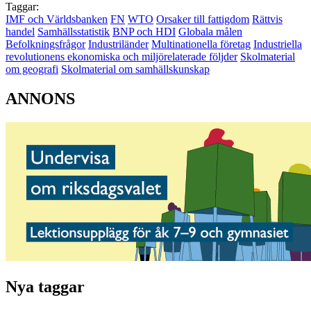
Taggar:
IMF och Världsbanken
FN
WTO
Orsaker till fattigdom
Rättvis
handel
Samhällsstatistik
BNP och HDI
Globala målen
Befolkningsfrågor
Industriländer
Multinationella företag
Industriella
revolutionens ekonomiska och miljörelaterade följder
Skolmaterial
om geografi
Skolmaterial om samhällskunskap
ANNONS
Nya taggar