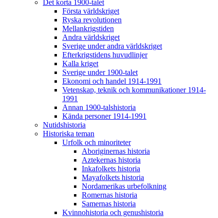
Det korta 1900-talet
Första världskriget
Ryska revolutionen
Mellankrigstiden
Andra världskriget
Sverige under andra världskriget
Efterkrigstidens huvudlinjer
Kalla kriget
Sverige under 1900-talet
Ekonomi och handel 1914-1991
Vetenskap, teknik och kommunikationer 1914-
1991
Annan 1900-talshistoria
Kända personer 1914-1991
Nutidshistoria
Historiska teman
Urfolk och minoriteter
Aboriginernas historia
Aztekernas historia
Inkafolkets historia
Mayafolkets historia
Nordamerikas urbefolkning
Romernas historia
Samernas historia
Kvinnohistoria och genushistoria