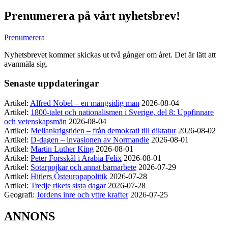
Prenumerera på vårt nyhetsbrev!
Prenumerera
Nyhetsbrevet kommer skickas ut två gånger om året. Det är lätt att
avanmäla sig.
Senaste uppdateringar
Artikel:
Alfred Nobel – en mångsidig man
2026-08-04
Artikel:
1800-talet och nationalismen i Sverige, del 8: Uppfinnare
och vetenskapsmän
2026-08-04
Artikel:
Mellankrigstiden – från demokrati till diktatur
2026-08-02
Artikel:
D-dagen – invasionen av Normandie
2026-08-01
Artikel:
Martin Luther King
2026-08-01
Artikel:
Peter Forsskål i Arabia Felix
2026-08-01
Artikel:
Sotarpojkar och annat barnarbete
2026-07-29
Artikel:
Hitlers Östeuropapolitik
2026-07-28
Artikel:
Tredje rikets sista dagar
2026-07-28
Geografi:
Jordens inre och yttre krafter
2026-07-25
ANNONS