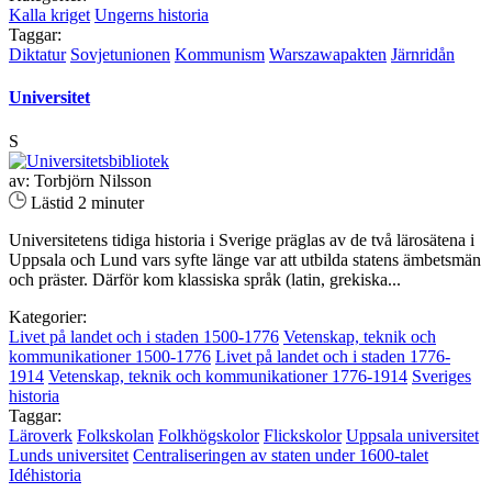
Kalla kriget
Ungerns historia
Taggar:
Diktatur
Sovjetunionen
Kommunism
Warszawapakten
Järnridån
Universitet
S
av: Torbjörn Nilsson
Lästid 2 minuter
Universitetens tidiga historia i Sverige präglas av de två lärosätena i
Uppsala och Lund vars syfte länge var att utbilda statens ämbetsmän
och präster. Därför kom klassiska språk (latin, grekiska...
Kategorier:
Livet på landet och i staden 1500-1776
Vetenskap, teknik och
kommunikationer 1500-1776
Livet på landet och i staden 1776-
1914
Vetenskap, teknik och kommunikationer 1776-1914
Sveriges
historia
Taggar:
Läroverk
Folkskolan
Folkhögskolor
Flickskolor
Uppsala universitet
Lunds universitet
Centraliseringen av staten under 1600-talet
Idéhistoria