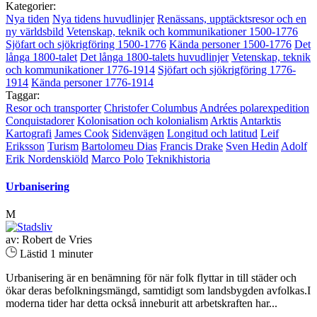
Kategorier:
Nya tiden
Nya tidens huvudlinjer
Renässans, upptäcktsresor och en
ny världsbild
Vetenskap, teknik och kommunikationer 1500-1776
Sjöfart och sjökrigföring 1500-1776
Kända personer 1500-1776
Det
långa 1800-talet
Det långa 1800-talets huvudlinjer
Vetenskap, teknik
och kommunikationer 1776-1914
Sjöfart och sjökrigföring 1776-
1914
Kända personer 1776-1914
Taggar:
Resor och transporter
Christofer Columbus
Andrées polarexpedition
Conquistadorer
Kolonisation och kolonialism
Arktis
Antarktis
Kartografi
James Cook
Sidenvägen
Longitud och latitud
Leif
Eriksson
Turism
Bartolomeu Dias
Francis Drake
Sven Hedin
Adolf
Erik Nordenskiöld
Marco Polo
Teknikhistoria
Urbanisering
M
av: Robert de Vries
Lästid 1 minuter
Urbanisering är en benämning för när folk flyttar in till städer och
ökar deras befolkningsmängd, samtidigt som landsbygden avfolkas.I
moderna tider har detta också inneburit att arbetskraften har...