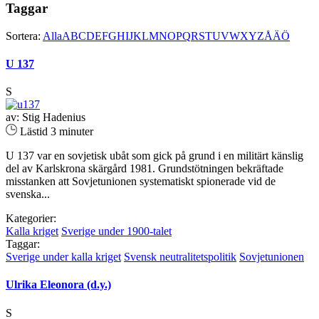
Taggar
Sortera:
Alla
A
B
C
D
E
F
G
H
I
J
K
L
M
N
O
P
Q
R
S
T
U
V
W
X
Y
Z
Å
Ä
Ö
U 137
S
av: Stig Hadenius
Lästid 3 minuter
U 137 var en sovjetisk ubåt som gick på grund i en militärt känslig
del av Karlskrona skärgård 1981. Grundstötningen bekräftade
misstanken att Sovjetunionen systematiskt spionerade vid de
svenska...
Kategorier:
Kalla kriget
Sverige under 1900-talet
Taggar:
Sverige under kalla kriget
Svensk neutralitetspolitik
Sovjetunionen
Ulrika Eleonora (d.y.)
S