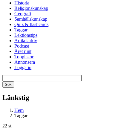
Historia
Religionskunskap
Geografi
Samhällskunskap
Quiz & flashcards
Taggar
Lektionstips
Artikelarkiv
Podcast
Året runt
Topplistor
Annonsera
Logga in
Länkstig
Hem
Taggar
22 st