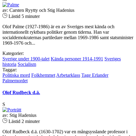
av: Carsten Ryytty och Stig Hadenius
Lästid 5 minuter
Olof Palme (1927-1986) är en av Sveriges mest kända och
internationellt ryktbara politiker genom tiderna. Han var
socialdemokraternas partiledare mellan 1969-1986 samt statsminister
1969-1976 och...
Kategorier:
Sverige under 1900-talet
Kända personer 1914-1991
Sveriges
historia
Socialism
Taggar:
Politiska mord
Folkhemmet
Arbetarklass
Tage Erlander
Palmemordet
Olof Rudbeck d.ä.
S
av: Stig Hadenius
Lästid 2 minuter
Olof Rudbeck d.ä. (1630-1702) var en mångsysslande professor i