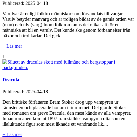
Publicerad:
2025-04-18
Varulvar är enligt folktro människor som förvandlats till vargar.
Varulv betyder manvarg och är troligen bildat av de gamla orden var
(man) och ulv (varg).Inom folktron fanns det olika sätt för en
människa att bli en varulv. Det kunde ske genom förbannelser från
häxor och trollkarlar. Det gick...
+ Läs mer
L
Dracula
Publicerad:
2025-04-18
Den brittiske författaren Bram Stoker drog upp vampyren ur
rännstenen och placerade honom i finrummet. Det gjorde Stoker
med romanen om greve Dracula, den mest kände av alla vampyrer.
Innan romanen kom ut 1897 framställdes vampyren ofta som en
illaluktande figur som mest liknade ett vandrande lik....
+ Läs mer