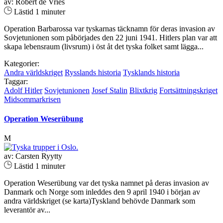
av: Robert de Vries
Lästid 1 minuter
Operation Barbarossa var tyskarnas täcknamn för deras invasion av
Sovjetunionen som påbörjades den 22 juni 1941. Hitlers plan var att
skapa lebensraum (livsrum) i öst åt det tyska folket samt lägga...
Kategorier:
Andra världskriget
Rysslands historia
Tysklands historia
Taggar:
Adolf Hitler
Sovjetunionen
Josef Stalin
Blixtkrig
Fortsättningskriget
Midsommarkrisen
Operation Weserübung
M
av: Carsten Ryytty
Lästid 1 minuter
Operation Weserübung var det tyska namnet på deras invasion av
Danmark och Norge som inleddes den 9 april 1940 i början av
andra världskriget (se karta)Tyskland behövde Danmark som
leverantör av...