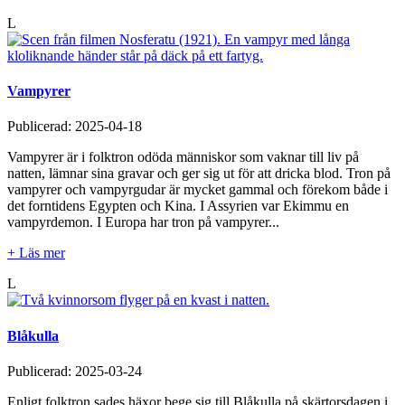
L
Vampyrer
Publicerad:
2025-04-18
Vampyrer är i folktron odöda människor som vaknar till liv på
natten, lämnar sina gravar och ger sig ut för att dricka blod. Tron på
vampyrer och vampyrgudar är mycket gammal och förekom både i
det forntidens Egypten och Kina. I Assyrien var Ekimmu en
vampyrdemon. I Europa har tron på vampyrer...
+ Läs mer
L
Blåkulla
Publicerad:
2025-03-24
Enligt folktron sades häxor bege sig till Blåkulla på skärtorsdagen i