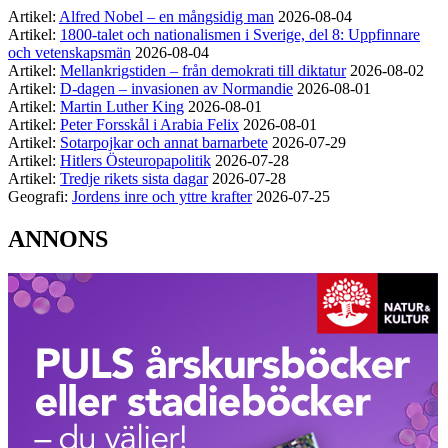
Artikel:
Alfred Nobel – en mångsidig man
2026-08-04
Artikel:
1800-talet och nationalismen i Sverige, del 8: Uppfinnare
och vetenskapsmän
2026-08-04
Artikel:
Mellankrigstiden – från demokrati till diktatur
2026-08-02
Artikel:
D-dagen – invasionen av Normandie
2026-08-01
Artikel:
Martin Luther King
2026-08-01
Artikel:
Peter Forsskål i Arabia Felix
2026-08-01
Artikel:
Sotarpojkar och annat barnarbete
2026-07-29
Artikel:
Hitlers Östeuropapolitik
2026-07-28
Artikel:
Tredje rikets sista dagar
2026-07-28
Geografi:
Jordens inre och yttre krafter
2026-07-25
ANNONS