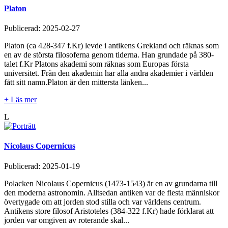
Platon
Publicerad:
2025-02-27
Platon (ca 428-347 f.Kr) levde i antikens Grekland och räknas som
en av de största filosoferna genom tiderna. Han grundade på 380-
talet f.Kr Platons akademi som räknas som Europas första
universitet. Från den akademin har alla andra akademier i världen
fått sitt namn.Platon är den mittersta länken...
+ Läs mer
L
Nicolaus Copernicus
Publicerad:
2025-01-19
Polacken Nicolaus Copernicus (1473-1543) är en av grundarna till
den moderna astronomin. Alltsedan antiken var de flesta människor
övertygade om att jorden stod stilla och var världens centrum.
Antikens store filosof Aristoteles (384-322 f.Kr) hade förklarat att
jorden var omgiven av roterande skal...