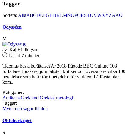
Taggar
Sortera:
Alla
A
B
C
D
E
F
G
H
I
J
K
L
M
N
O
P
Q
R
S
T
U
V
W
X
Y
Z
Å
Ä
Ö
Odysséen
M
av: Kaj Hildingson
Lästid 7 minuter
Tidernas bästa berättelse?År 2018 frågade BBC Culture 108
författare, forskare, journalister, kritiker och översättare vilka 100
berättelser som haft störst betydelse för världen. På första plats
kom...
Kategorier:
Antikens Grekland
Grekisk mytologi
Taggar:
Myter och sagor
Iliaden
Oktoberkriget
S