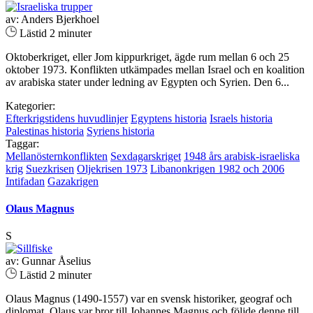
av: Anders Bjerkhoel
Lästid 2 minuter
Oktoberkriget, eller Jom kippurkriget, ägde rum mellan 6 och 25
oktober 1973. Konflikten utkämpades mellan Israel och en koalition
av arabiska stater under ledning av Egypten och Syrien. Den 6...
Kategorier:
Efterkrigstidens huvudlinjer
Egyptens historia
Israels historia
Palestinas historia
Syriens historia
Taggar:
Mellanösternkonflikten
Sexdagarskriget
1948 års arabisk-israeliska
krig
Suezkrisen
Oljekrisen 1973
Libanonkrigen 1982 och 2006
Intifadan
Gazakrigen
Olaus Magnus
S
av: Gunnar Åselius
Lästid 2 minuter
Olaus Magnus (1490-1557) var en svensk historiker, geograf och
diplomat. Olaus var bror till Johannes Magnus och följde denne till