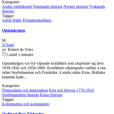
Kategorier:
Andra världskriget
Danmarks historia
Norges historia
Tysklands
historia
Taggar:
Adolf Hitler
Permittenttrafiken
Opiumkrigen
M
av: Robert de Vries
Lästid 1 minuter
Opiumkrigen var två väpnade konflikter som utspelade sig åren
1839-1842 och 1856-1860. Konflikten utkämpades mellan å ena
sidan Storbritannien och Frankrike, å andra sidan Kina. Brittiska
köpmän hade...
Kategorier:
Nationalism och imperialism
Krig och försvar 1776-1914
Storbritanniens historia
Kinas historia
Taggar:
Kolonisation och kolonialism
Ordinari Post Tijdender