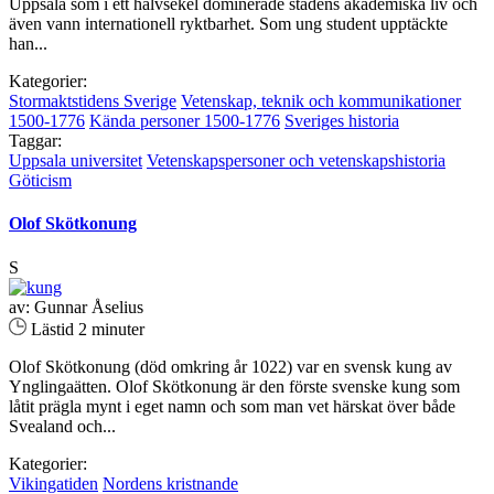
Uppsala som i ett halvsekel dominerade stadens akademiska liv och
även vann internationell ryktbarhet. Som ung student upptäckte
han...
Kategorier:
Stormaktstidens Sverige
Vetenskap, teknik och kommunikationer
1500-1776
Kända personer 1500-1776
Sveriges historia
Taggar:
Uppsala universitet
Vetenskapspersoner och vetenskapshistoria
Göticism
Olof Skötkonung
S
av: Gunnar Åselius
Lästid 2 minuter
Olof Skötkonung (död omkring år 1022) var en svensk kung av
Ynglingaätten. Olof Skötkonung är den förste svenske kung som
låtit prägla mynt i eget namn och som man vet härskat över både
Svealand och...
Kategorier:
Vikingatiden
Nordens kristnande