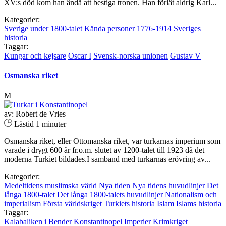
XV:s död kom han ändå att bestiga tronen. Han förlät aldrig Karl...
Kategorier:
Sverige under 1800-talet
Kända personer 1776-1914
Sveriges
historia
Taggar:
Kungar och kejsare
Oscar I
Svensk-norska unionen
Gustav V
Osmanska riket
M
av: Robert de Vries
Lästid 1 minuter
Osmanska riket, eller Ottomanska riket, var turkarnas imperium som
varade i drygt 600 år fr.o.m. slutet av 1200-talet till 1923 då det
moderna Turkiet bildades.I samband med turkarnas erövring av...
Kategorier:
Medeltidens muslimska värld
Nya tiden
Nya tidens huvudlinjer
Det
långa 1800-talet
Det långa 1800-talets huvudlinjer
Nationalism och
imperialism
Första världskriget
Turkiets historia
Islam
Islams historia
Taggar:
Kalabaliken i Bender
Konstantinopel
Imperier
Krimkriget