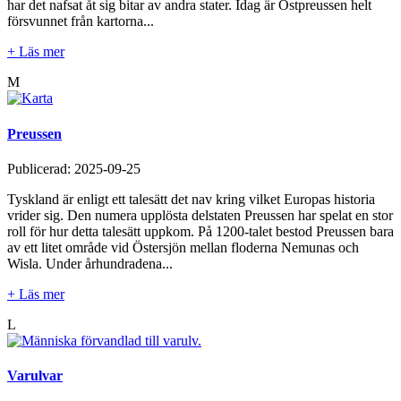
har det nafsat åt sig bitar av andra stater. Idag är Ostpreussen helt
försvunnet från kartorna...
+ Läs mer
M
Preussen
Publicerad:
2025-09-25
Tyskland är enligt ett talesätt det nav kring vilket Europas historia
vrider sig. Den numera upplösta delstaten Preussen har spelat en stor
roll för hur detta talesätt uppkom. På 1200-talet bestod Preussen bara
av ett litet område vid Östersjön mellan floderna Nemunas och
Wisla. Under århundradena...
+ Läs mer
L
Varulvar