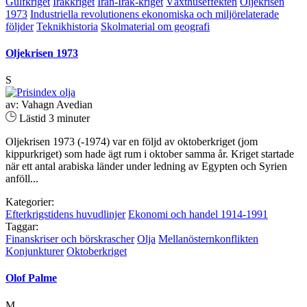
Gulfkriget
Irakkriget
Iran-Irak-kriget
Växthuseffekten
Oljekrisen
1973
Industriella revolutionens ekonomiska och miljörelaterade
följder
Teknikhistoria
Skolmaterial om geografi
Oljekrisen 1973
S
av: Vahagn Avedian
Lästid 3 minuter
Oljekrisen 1973 (-1974) var en följd av oktoberkriget (jom
kippurkriget) som hade ägt rum i oktober samma år. Kriget startade
när ett antal arabiska länder under ledning av Egypten och Syrien
anföll...
Kategorier:
Efterkrigstidens huvudlinjer
Ekonomi och handel 1914-1991
Taggar:
Finanskriser och börskrascher
Olja
Mellanösternkonflikten
Konjunkturer
Oktoberkriget
Olof Palme
M