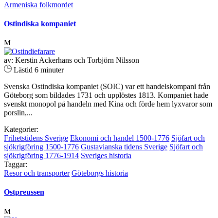
Armeniska folkmordet
Ostindiska kompaniet
M
av: Kerstin Ackerhans och Torbjörn Nilsson
Lästid 6 minuter
Svenska Ostindiska kompaniet (SOIC) var ett handelskompani från
Göteborg som bildades 1731 och upplöstes 1813. Kompaniet hade
svenskt monopol på handeln med Kina och förde hem lyxvaror som
porslin,...
Kategorier:
Frihetstidens Sverige
Ekonomi och handel 1500-1776
Sjöfart och
sjökrigföring 1500-1776
Gustavianska tidens Sverige
Sjöfart och
sjökrigföring 1776-1914
Sveriges historia
Taggar:
Resor och transporter
Göteborgs historia
Ostpreussen
M