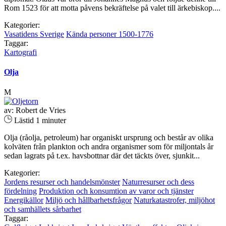
Rom 1523 för att motta påvens bekräftelse på valet till ärkebiskop....
Kategorier:
Vasatidens Sverige
Kända personer 1500-1776
Taggar:
Kartografi
Olja
M
av: Robert de Vries
Lästid 1 minuter
Olja (råolja, petroleum) har organiskt ursprung och består av olika
kolväten från plankton och andra organismer som för miljontals år
sedan lagrats på t.ex. havsbottnar där det täckts över, sjunkit...
Kategorier:
Jordens resurser och handelsmönster
Naturresurser och dess
fördelning
Produktion och konsumtion av varor och tjänster
Energikällor
Miljö och hållbarhetsfrågor
Naturkatastrofer, miljöhot
och samhällets sårbarhet
Taggar: