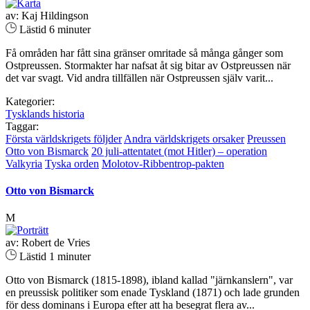
av: Kaj Hildingson
Lästid 6 minuter
Få områden har fått sina gränser omritade så många gånger som
Ostpreussen. Stormakter har nafsat åt sig bitar av Ostpreussen när
det var svagt. Vid andra tillfällen när Ostpreussen själv varit...
Kategorier:
Tysklands historia
Taggar:
Första världskrigets följder
Andra världskrigets orsaker
Preussen
Otto von Bismarck
20 juli-attentatet (mot Hitler) – operation
Valkyria
Tyska orden
Molotov-Ribbentrop-pakten
Otto von Bismarck
M
av: Robert de Vries
Lästid 1 minuter
Otto von Bismarck (1815-1898), ibland kallad "järnkanslern", var
en preussisk politiker som enade Tyskland (1871) och lade grunden
för dess dominans i Europa efter att ha besegrat flera av...