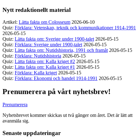
Nytt redaktionellt material
Artikel:
Lätta fakta om Colosseum
2026-06-10
Quiz:
Förklara: Vetenskap, teknik och kommunikationer 1914-1991
2026-05-15
Quiz:
Lätta fakta om: Sverige under 1900-talet
2026-05-15
Quiz:
Förklara: Sverige under 1900-talet
2026-05-15
Quiz:
Lätta fakta om: Nutidshistoria, 1991 och framåt
2026-05-15
Quiz:
Förklara: Nutidshistoria
2026-05-15
Quiz:
Lätta fakta om: Kalla kriget #2
2026-05-15
Quiz:
Lätta fakta om: Kalla kriget #1
2026-05-15
Quiz:
Förklara: Kalla kriget
2026-05-15
Quiz:
Förklara: Ekonomi och handel 1914-1991
2026-05-15
Prenumerera på vårt nyhetsbrev!
Prenumerera
Nyhetsbrevet kommer skickas ut två gånger om året. Det är lätt att
avanmäla sig.
Senaste uppdateringar