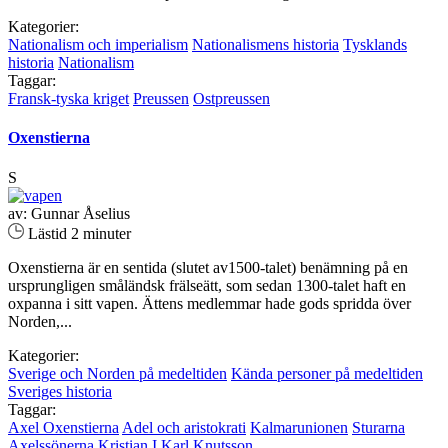
Kategorier:
Nationalism och imperialism
Nationalismens historia
Tysklands
historia
Nationalism
Taggar:
Fransk-tyska kriget
Preussen
Ostpreussen
Oxenstierna
S
av: Gunnar Åselius
Lästid 2 minuter
Oxenstierna är en sentida (slutet av1500-talet) benämning på en
ursprungligen småländsk frälseätt, som sedan 1300-talet haft en
oxpanna i sitt vapen. Ättens medlemmar hade gods spridda över
Norden,...
Kategorier:
Sverige och Norden på medeltiden
Kända personer på medeltiden
Sveriges historia
Taggar:
Axel Oxenstierna
Adel och aristokrati
Kalmarunionen
Sturarna
Axelssönerna
Kristian I
Karl Knutsson