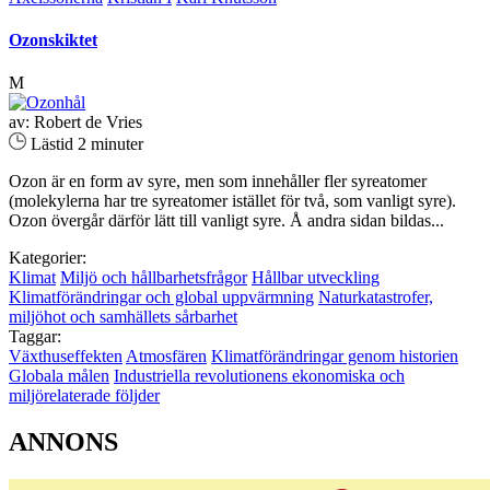
Ozonskiktet
M
av: Robert de Vries
Lästid 2 minuter
Ozon är en form av syre, men som innehåller fler syreatomer
(molekylerna har tre syreatomer istället för två, som vanligt syre).
Ozon övergår därför lätt till vanligt syre. Å andra sidan bildas...
Kategorier:
Klimat
Miljö och hållbarhetsfrågor
Hållbar utveckling
Klimatförändringar och global uppvärmning
Naturkatastrofer,
miljöhot och samhällets sårbarhet
Taggar:
Växthuseffekten
Atmosfären
Klimatförändringar genom historien
Globala målen
Industriella revolutionens ekonomiska och
miljörelaterade följder
ANNONS