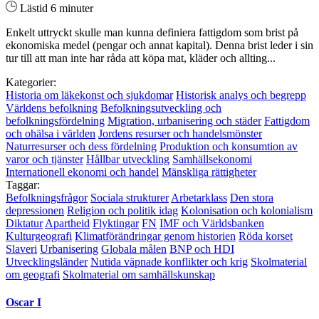
Lästid 6 minuter
Enkelt uttryckt skulle man kunna definiera fattigdom som brist på
ekonomiska medel (pengar och annat kapital). Denna brist leder i sin
tur till att man inte har råda att köpa mat, kläder och allting...
Kategorier:
Historia om läkekonst och sjukdomar
Historisk analys och begrepp
Världens befolkning
Befolkningsutveckling och
befolkningsfördelning
Migration, urbanisering och städer
Fattigdom
och ohälsa i världen
Jordens resurser och handelsmönster
Naturresurser och dess fördelning
Produktion och konsumtion av
varor och tjänster
Hållbar utveckling
Samhällsekonomi
Internationell ekonomi och handel
Mänskliga rättigheter
Taggar:
Befolkningsfrågor
Sociala strukturer
Arbetarklass
Den stora
depressionen
Religion och politik idag
Kolonisation och kolonialism
Diktatur
Apartheid
Flyktingar
FN
IMF och Världsbanken
Kulturgeografi
Klimatförändringar genom historien
Röda korset
Slaveri
Urbanisering
Globala målen
BNP och HDI
Utvecklingsländer
Nutida väpnade konflikter och krig
Skolmaterial
om geografi
Skolmaterial om samhällskunskap
Oscar I