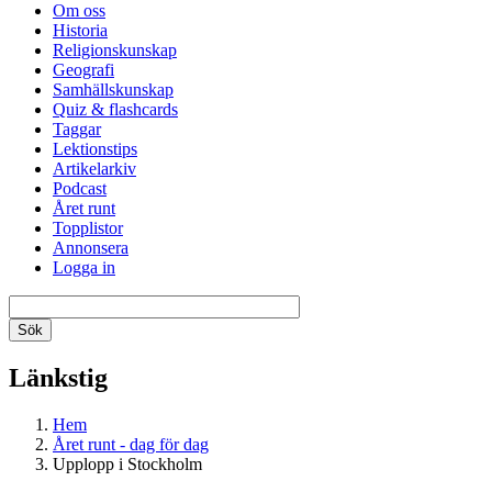
Om oss
Historia
Religionskunskap
Geografi
Samhällskunskap
Quiz & flashcards
Taggar
Lektionstips
Artikelarkiv
Podcast
Året runt
Topplistor
Annonsera
Logga in
Länkstig
Hem
Året runt - dag för dag
Upplopp i Stockholm