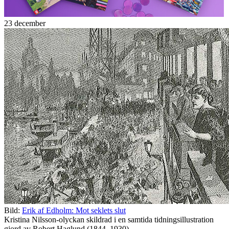
23 december
Bild:
Erik af Edholm: Mot seklets slut
Kristina Nilsson-olyckan skildrad i en samtida tidningsillustration
gjord av Robert Haglund (1844–1930).