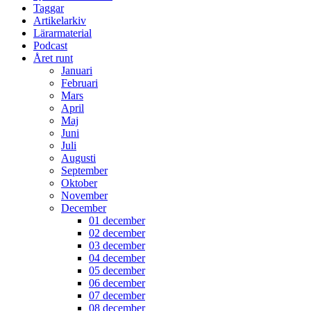
Taggar
Artikelarkiv
Lärarmaterial
Podcast
Året runt
Januari
Februari
Mars
April
Maj
Juni
Juli
Augusti
September
Oktober
November
December
01 december
02 december
03 december
04 december
05 december
06 december
07 december
08 december