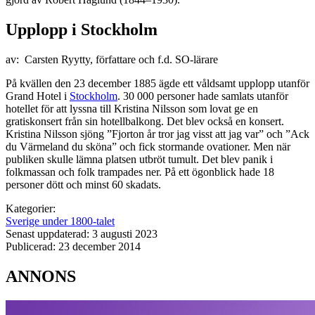
Upplopp i Stockholm
av: Carsten Ryytty, författare och f.d. SO-lärare
På kvällen den 23 december 1885 ägde ett våldsamt upplopp utanför
Grand Hotel i
Stockholm
. 30 000 personer hade samlats utanför
hotellet för att lyssna till Kristina Nilsson som lovat ge en
gratiskonsert från sin hotellbalkong. Det blev också en konsert.
Kristina Nilsson sjöng ”Fjorton år tror jag visst att jag var” och ”Ack
du Värmeland du sköna” och fick stormande ovationer. Men när
publiken skulle lämna platsen utbröt tumult. Det blev panik i
folkmassan och folk trampades ner. På ett ögonblick hade 18
personer dött och minst 60 skadats.
Kategorier:
Sverige under 1800-talet
Senast uppdaterad: 3 augusti 2023
Publicerad: 23 december 2014
ANNONS