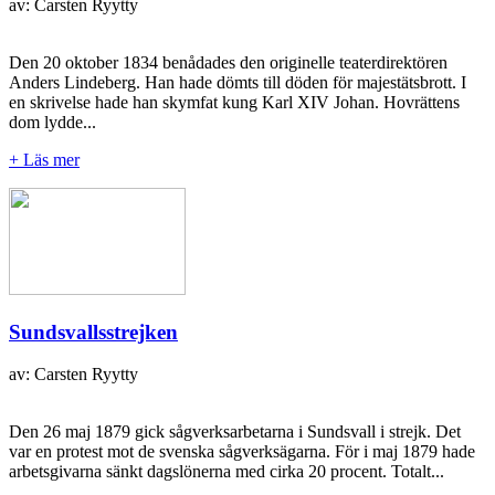
av: Carsten Ryytty
Den 20 oktober 1834 benådades den originelle teaterdirektören
Anders Lindeberg. Han hade dömts till döden för majestätsbrott. I
en skrivelse hade han skymfat kung Karl XIV Johan. Hovrättens
dom lydde...
+ Läs mer
Sundsvallsstrejken
av: Carsten Ryytty
Den 26 maj 1879 gick sågverksarbetarna i Sundsvall i strejk. Det
var en protest mot de svenska sågverksägarna. För i maj 1879 hade
arbetsgivarna sänkt dagslönerna med cirka 20 procent. Totalt...