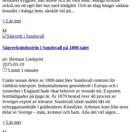
hemmets trygghet, hårt arbete och att vara snäll. Många drömde
också om ett eget litet hus med trädgård. Och än idag hänger sådana
bonader i många hem, särskilt vid jul...
+ Läs mer
M
Sågverksindustrin i Sundsvall på 1800-talet
av: Herman Lindqvist
2025-03-10
Lästid 3 minuter
Under senare delen av 1800-talet blev Sundsvall centrum för
världens träexport. Industrialismens genombrott i Europa och i
synnerhet i England hade ökat behovet av svenskt trä. Exporten
femfaldigades på tjugo år. År 1870 bestod över 40 procent av
Sveriges export av trävaror. Sundsvall växte snabbt likt ett
nybyggarsamhälle i guldrushens Klondyke. Arbetare kom från stora
delar av Sverige – män, kvinnor och barn. Alla slet vid sågen...
+ Läs mer