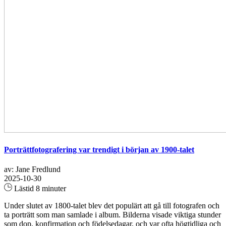
Porträttfotografering var trendigt i början av 1900-talet
av: Jane Fredlund
2025-10-30
Lästid 8 minuter
Under slutet av 1800-talet blev det populärt att gå till fotografen och
ta porträtt som man samlade i album. Bilderna visade viktiga stunder
som dop, konfirmation och födelsedagar, och var ofta högtidliga och