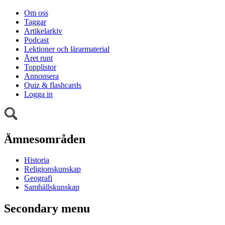
Om oss
Taggar
Artikelarkiv
Podcast
Lektioner och lärarmaterial
Året runt
Topplistor
Annonsera
Quiz & flashcards
Logga in
Ämnesområden
Historia
Religionskunskap
Geografi
Samhällskunskap
Secondary menu