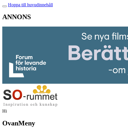
Hoppa till huvudinnehåll
ANNONS
Hi
OvanMeny