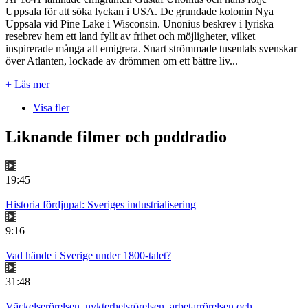
Uppsala för att söka lyckan i USA. De grundade kolonin Nya
Uppsala vid Pine Lake i Wisconsin. Unonius beskrev i lyriska
resebrev hem ett land fyllt av frihet och möjligheter, vilket
inspirerade många att emigrera. Snart strömmade tusentals svenskar
över Atlanten, lockade av drömmen om ett bättre liv...
+ Läs mer
Visa fler
Liknande filmer och poddradio
19:45
Historia fördjupat: Sveriges industrialisering
9:16
Vad hände i Sverige under 1800-talet?
31:48
Väckelserörelsen, nykterhetsrörelsen, arbetarrörelsen och