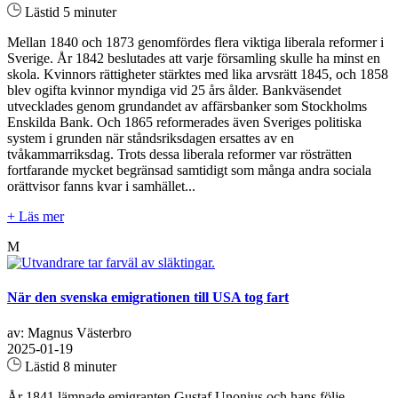
Lästid 5 minuter
Mellan 1840 och 1873 genomfördes flera viktiga liberala reformer i
Sverige. År 1842 beslutades att varje församling skulle ha minst en
skola. Kvinnors rättigheter stärktes med lika arvsrätt 1845, och 1858
blev ogifta kvinnor myndiga vid 25 års ålder. Bankväsendet
utvecklades genom grundandet av affärsbanker som Stockholms
Enskilda Bank. Och 1865 reformerades även Sveriges politiska
system i grunden när ståndsriksdagen ersattes av en
tvåkammarriksdag. Trots dessa liberala reformer var rösträtten
fortfarande mycket begränsad samtidigt som många andra sociala
orättvisor fanns kvar i samhället...
+ Läs mer
M
När den svenska emigrationen till USA tog fart
av: Magnus Västerbro
2025-01-19
Lästid 8 minuter
År 1841 lämnade emigranten Gustaf Unonius och hans följe