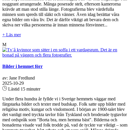
noggrant arrangerade. Många poserade stelt, eftersom kamerorna
krävde att man stod stilla länge. Fotografierna blev värdefulla
minnen som spreds till släkt och vänner. Även idag berättar våra
egna bilder om våra liv. Det är därför viktigt att bevara dem och
skriva ner vilka personerna är innan minnena försvinner...
+ Läs mer
M
Bilder i hemmet förr
av: Jane Fredlund
2025-10-29
Lästid 15 minuter
Under flera hundra år fyllde vi i Sverige hemmets väggar med
färgstarka bilder och texter med budskap. Folk satte upp bilder med
religiösa motiv, kungar och visdomsord. I början av 1900-talet blev
det vanligt med tryckta tavlor från Tyskland och broderade tygtavlor
med ordspråk som "Borta bra, men hemma bäst". Bilderna och
bonaderna visade vad folk trodde på, vad de tyckte var viktigt – som