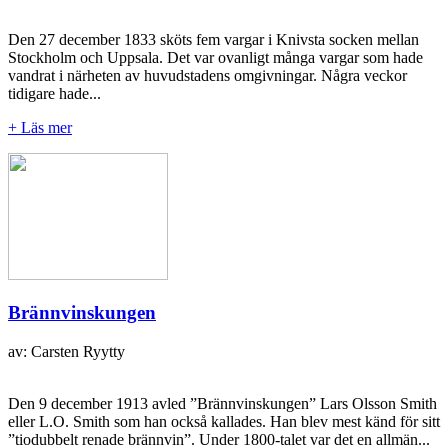
Den 27 december 1833 sköts fem vargar i Knivsta socken mellan
Stockholm och Uppsala. Det var ovanligt många vargar som hade
vandrat i närheten av huvudstadens omgivningar. Några veckor
tidigare hade...
+ Läs mer
Brännvinskungen
av: Carsten Ryytty
Den 9 december 1913 avled ”Brännvinskungen” Lars Olsson Smith
eller L.O. Smith som han också kallades. Han blev mest känd för sitt
”tiodubbelt renade brännvin”. Under 1800-talet var det en allmän...