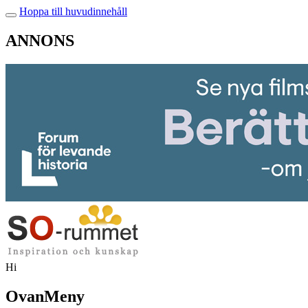
Hoppa till huvudinnehåll
ANNONS
Hi
OvanMeny