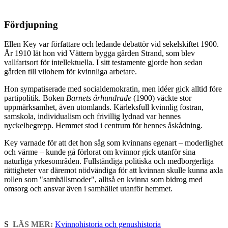
Fördjupning
Ellen Key var författare och ledande debattör vid sekelskiftet 1900.
År 1910 lät hon vid Vättern bygga gården Strand, som blev
vallfartsort för intellektuella. I sitt testamente gjorde hon sedan
gården till vilohem för kvinnliga arbetare.
Hon sympatiserade med socialdemokratin, men idéer gick alltid före
partipolitik. Boken
Barnets århundrade
(1900) väckte stor
uppmärksamhet, även utomlands. Kärleksfull kvinnlig fostran,
samskola, individualism och frivillig lydnad var hennes
nyckelbegrepp. Hemmet stod i centrum för hennes åskådning.
Key varnade för att det hon såg som kvinnans egenart – moderlighet
och värme – kunde gå förlorat om kvinnor gick utanför sina
naturliga yrkesområden. Fullständiga politiska och medborgerliga
rättigheter var däremot nödvändiga för att kvinnan skulle kunna axla
rollen som "samhällsmoder", alltså en kvinna som bidrog med
omsorg och ansvar även i samhället utanför hemmet.
S
LÄS MER:
Kvinnohistoria och genushistoria