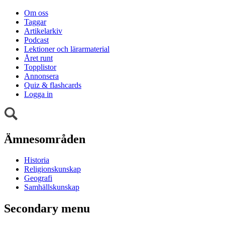
Om oss
Taggar
Artikelarkiv
Podcast
Lektioner och lärarmaterial
Året runt
Topplistor
Annonsera
Quiz & flashcards
Logga in
Ämnesområden
Historia
Religionskunskap
Geografi
Samhällskunskap
Secondary menu