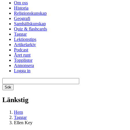
Om oss
Historia
Religionskunskap
Geografi
Samhällskunskap
Quiz & flashcards
Taggar
Lektionstips
Artikelarkiv
Podcast
Året runt
Topplistor
Annonsera
Logga in
Länkstig
Hem
Taggar
Ellen Key