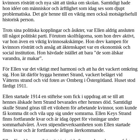
kvinnors rösträtt och nya sätt att tänka om skolan. Samtidigt hade
hon idéer om människor och ärftlighet som idag ses som djupt
problematiska. Det gör henne till en viktig men också motsägelsefull
historisk person.
Trots sina politiska kopplingar och åsikter, var Ellen aldrig ansluten
till något politiskt parti. Förutom skolfrågorna, som hon drev aktivt,
var hon även en viktig kvinnosakskämpe. Hon drev kampen för
kvinnors rösträtt och ansåg att äktenskapet var en ekonomisk och
social institution. Hon hävdade istället att bara "de som älskar
varandra, är makar”.
För Ellen var det viktigt med harmoni och att ha det vackert omkring
sig. Hon lät därför bygga hemmet Strand, vackert beläget vid
Vätterns strand och vid foten av Omberg i Östergötland. Huset stod
färdigt 1911.
Ellen startade 1914 en stiftelse som fick i uppdrag att se till att
hennes älskade hem Strand bevarades efter hennes död. Samtidigt
skulle Strand göras till ett vilohem för arbetande kvinnor, som kunde
få komma dit och vila upp sig under somrarna. Ellen Keys Strand
finns fortfarande kvar och är idag öppet för visningar under
sommarhalvåret. Även stipendieverksamheten som Ellen startade
finns kvar och är fortfarande årligen återkommande.