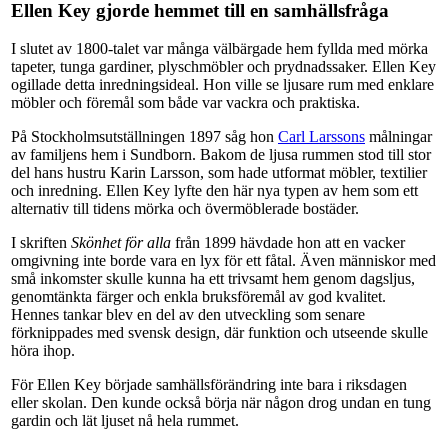
Ellen Key gjorde hemmet till en samhällsfråga
I slutet av 1800-talet var många välbärgade hem fyllda med mörka
tapeter, tunga gardiner, plyschmöbler och prydnadssaker. Ellen Key
ogillade detta inredningsideal. Hon ville se ljusare rum med enklare
möbler och föremål som både var vackra och praktiska.
På Stockholmsutställningen 1897 såg hon
Carl Larssons
målningar
av familjens hem i Sundborn. Bakom de ljusa rummen stod till stor
del hans hustru Karin Larsson, som hade utformat möbler, textilier
och inredning. Ellen Key lyfte den här nya typen av hem som ett
alternativ till tidens mörka och övermöblerade bostäder.
I skriften
Skönhet för alla
från 1899 hävdade hon att en vacker
omgivning inte borde vara en lyx för ett fåtal. Även människor med
små inkomster skulle kunna ha ett trivsamt hem genom dagsljus,
genomtänkta färger och enkla bruksföremål av god kvalitet.
Hennes tankar blev en del av den utveckling som senare
förknippades med svensk design, där funktion och utseende skulle
höra ihop.
För Ellen Key började samhällsförändring inte bara i riksdagen
eller skolan. Den kunde också börja när någon drog undan en tung
gardin och lät ljuset nå hela rummet.