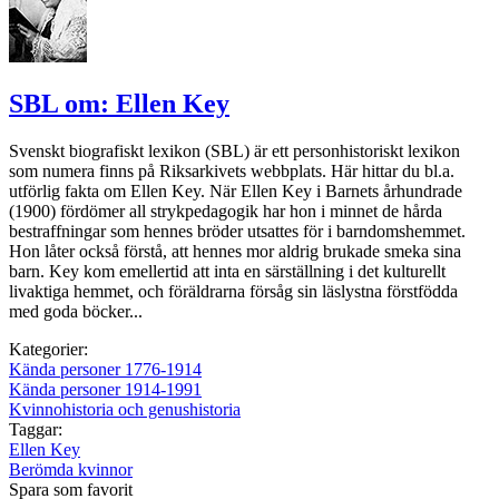
SBL om: Ellen Key
Svenskt biografiskt lexikon (SBL) är ett personhistoriskt lexikon
som numera finns på Riksarkivets webbplats. Här hittar du bl.a.
utförlig fakta om Ellen Key. När Ellen Key i Barnets århundrade
(1900) fördömer all strykpedagogik har hon i minnet de hårda
bestraffningar som hennes bröder utsattes för i barndomshemmet.
Hon låter också förstå, att hennes mor aldrig brukade smeka sina
barn. Key kom emellertid att inta en särställning i det kulturellt
livaktiga hemmet, och föräldrarna försåg sin läslystna förstfödda
med goda böcker...
Kategorier:
Kända personer 1776-1914
Kända personer 1914-1991
Kvinnohistoria och genushistoria
Taggar:
Ellen Key
Berömda kvinnor
Spara som favorit