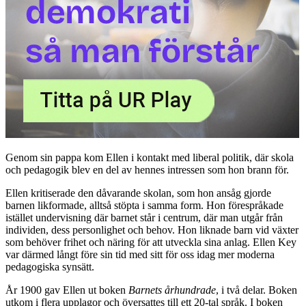
Genom sin pappa kom Ellen i kontakt med liberal politik, där skola
och pedagogik blev en del av hennes intressen som hon brann för.
Ellen kritiserade den dåvarande skolan, som hon ansåg gjorde
barnen likformade, alltså stöpta i samma form. Hon förespråkade
istället undervisning där barnet står i centrum, där man utgår från
individen, dess personlighet och behov. Hon liknade barn vid växter
som behöver frihet och näring för att utveckla sina anlag. Ellen Key
var därmed långt före sin tid med sitt för oss idag mer moderna
pedagogiska synsätt.
År 1900 gav Ellen ut boken
Barnets århundrade
, i två delar. Boken
utkom i flera upplagor och översattes till ett 20-tal språk. I boken