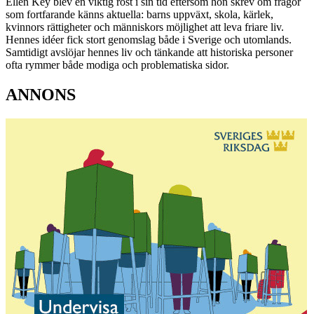
Ellen Key blev en viktig röst i sin tid eftersom hon skrev om frågor
som fortfarande känns aktuella: barns uppväxt, skola, kärlek,
kvinnors rättigheter och människors möjlighet att leva friare liv.
Hennes idéer fick stort genomslag både i Sverige och utomlands.
Samtidigt avslöjar hennes liv och tänkande att historiska personer
ofta rymmer både modiga och problematiska sidor.
ANNONS