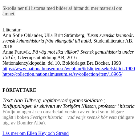
Skrolla ner till listorna med bilder så hittar du mer material om
ämnet.
Litteratur:
Ann-Sofie Ohlander, Ulla-Britt Strömberg,
Tusen svenska kvinnoår:
svensk kvinnohistoria från vikingatid till nutid
, Studentlitteratur AB,
2018
Anna Furuvik,
På väg mot lika villkor? Svensk genushistoria under
150 år
, Gleerups utbildning AB, 2016
Nationalencyklopedin, del 10, Bokförlaget Bra Böcker, 1993
https://www.nationalmuseum.se/webbtur/tidslinjen-sekelskiftet-1900
https://collection.nationalmuseum.se/sv/collection/item/18965/
FÖRFATTARE
Text: Ann Tillberg, legitimerad gymnasielärare ;
fördjupningen är skriven av
Torbjörn Nilsson, professor i historia
Fördjupningen är en omarbetad version av en text som tidigare
ingått i boken
Sveriges historia – vad varje svensk bör veta
(tidigare
utg. av Bonnier Alba).
Läs mer om Ellen Key och Strand