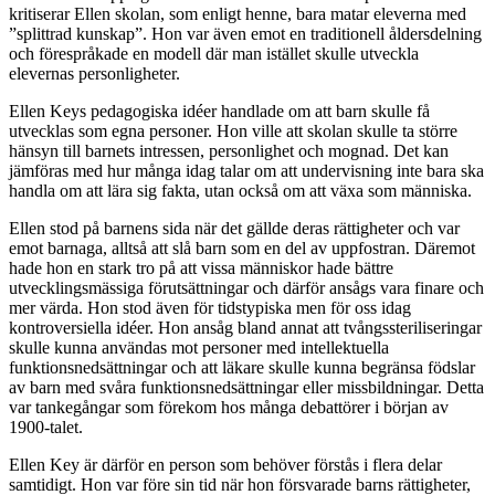
kritiserar Ellen skolan, som enligt henne, bara matar eleverna med
”splittrad kunskap”. Hon var även emot en traditionell åldersdelning
och förespråkade en modell där man istället skulle utveckla
elevernas personligheter.
Ellen Keys pedagogiska idéer handlade om att barn skulle få
utvecklas som egna personer. Hon ville att skolan skulle ta större
hänsyn till barnets intressen, personlighet och mognad. Det kan
jämföras med hur många idag talar om att undervisning inte bara ska
handla om att lära sig fakta, utan också om att växa som människa.
Ellen stod på barnens sida när det gällde deras rättigheter och var
emot barnaga, alltså att slå barn som en del av uppfostran. Däremot
hade hon en stark tro på att vissa människor hade bättre
utvecklingsmässiga förutsättningar och därför ansågs vara finare och
mer värda. Hon stod även för tidstypiska men för oss idag
kontroversiella idéer. Hon ansåg bland annat att tvångssteriliseringar
skulle kunna användas mot personer med intellektuella
funktionsnedsättningar och att läkare skulle kunna begränsa födslar
av barn med svåra funktionsnedsättningar eller missbildningar. Detta
var tankegångar som förekom hos många debattörer i början av
1900-talet.
Ellen Key är därför en person som behöver förstås i flera delar
samtidigt. Hon var före sin tid när hon försvarade barns rättigheter,