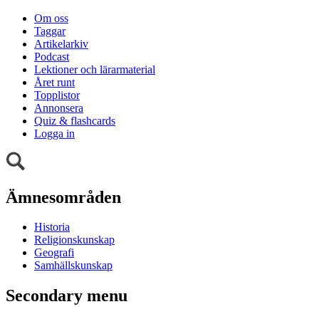
Om oss
Taggar
Artikelarkiv
Podcast
Lektioner och lärarmaterial
Året runt
Topplistor
Annonsera
Quiz & flashcards
Logga in
Ämnesområden
Historia
Religionskunskap
Geografi
Samhällskunskap
Secondary menu