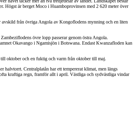
ver havet täcker mer än två tredjedelar av landet. Landskapet består
eter. Högst är berget Moco i Huamboprovinsen med 2 620 meter över
är avskild från övriga Angola av Kongoflodens mynning och en liten
 av Zambeziflodens övre lopp passerar genom östra Angola.
er namnet Okavango i Ngamisjön i Botswana. Endast Kwanzafloden kan
till oktober och en fuktig och varm från oktober till maj.
 halvtorrt. Centralplatån har ett tempererat klimat, men längs
a kraftiga regn, framför allt i april. Västliga och sydvästliga vindar