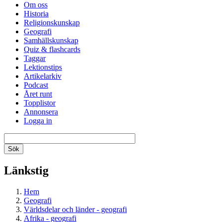
Om oss
Historia
Religionskunskap
Geografi
Samhällskunskap
Quiz & flashcards
Taggar
Lektionstips
Artikelarkiv
Podcast
Året runt
Topplistor
Annonsera
Logga in
Länkstig
Hem
Geografi
Världsdelar och länder - geografi
Afrika - geografi