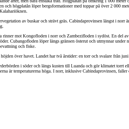
knande arter, men bara enstaka träd. Högplatån på omkring 1 000 meter ö
tten och högplatån löper bergsformationer med toppar på över 2 000 m
 Kalahariöknen.
rvegetation av buskar och strävt gräs. Cabindaprovinsen längst i norr 
g.
Några rinner mot Kongofloden i norr och Zambezifloden i sydöst. En del
 i söder. Cubangofloden löper längs gränsen österut och utmynnar und
bevattning och fiske.
öjden över havet. Landet har två årstider: en torr och svalare från juni 
börden i söder och längs kusten till Luanda och gör klimatet torrt eller
na är temperaturerna höga. I norr, inklusive Cabindaprovinsen, faller oft