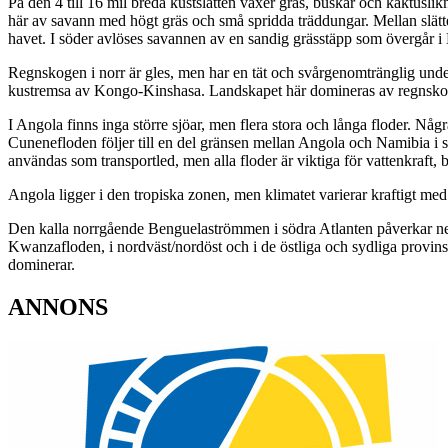
På den 4 till 16 mil breda kustslätten växer gräs, buskar och kaktusli
här av savann med högt gräs och små spridda träddungar. Mellan slä
havet. I söder avlöses savannen av en sandig grässtäpp som övergår i
Regnskogen i norr är gles, men har en tät och svårgenomtränglig unde
kustremsa av Kongo-Kinshasa. Landskapet här domineras av regnsko
I Angola finns inga större sjöar, men flera stora och långa floder. 
Cunenefloden följer till en del gränsen mellan Angola och Namibia
användas som transportled, men alla floder är viktiga för vattenkraft, 
Angola ligger i den tropiska zonen, men klimatet varierar kraftigt med h
Den kalla norrgående Benguelaströmmen i södra Atlanten påverkar neder
Kwanzafloden, i nordväst/nordöst och i de östliga och sydliga provinser
dominerar.
ANNONS