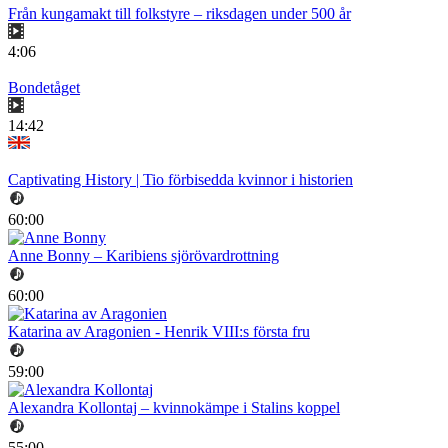
Från kungamakt till folkstyre – riksdagen under 500 år
4:06
Bondetåget
14:42
Captivating History | Tio förbisedda kvinnor i historien
60:00
Anne Bonny – Karibiens sjörövardrottning
60:00
Katarina av Aragonien - Henrik VIII:s första fru
59:00
Alexandra Kollontaj – kvinnokämpe i Stalins koppel
55:00