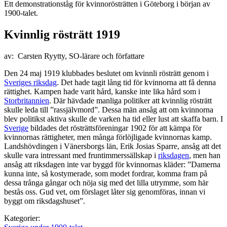
Ett demonstrationståg för kvinnorösträtten i Göteborg i början av
1900-talet.
Kvinnlig rösträtt 1919
av: Carsten Ryytty, SO-lärare och författare
Den 24 maj 1919 klubbades beslutet om kvinnli rösträtt genom i
Sveriges riksdag
. Det hade tagit lång tid för kvinnorna att få denna
rättighet. Kampen hade varit hård, kanske inte lika hård som i
Storbritannien
. Där hävdade manliga politiker att kvinnlig rösträtt
skulle leda till ”rassjälvmord”. Dessa män ansåg att om kvinnorna
blev politikst aktiva skulle de varken ha tid eller lust att skaffa barn. I
Sverige
bildades det rösträttsföreningar 1902 för att kämpa för
kvinnornas rättigheter, men många förlöjligade kvinnornas kamp.
Landshövdingen i Vänersborgs län, Erik Josias Sparre, ansåg att det
skulle vara intressant med fruntimmerssällskap i
riksdagen
, men han
ansåg att riksdagen inte var byggd för kvinnornas kläder: ”Damerna
kunna inte, så kostymerade, som modet fordrar, komma fram på
dessa trånga gångar och nöja sig med det lilla utrymme, som här
bestås oss. Gud vet, om förslaget låter sig genomföras, innan vi
byggt om riksdagshuset”.
Kategorier: