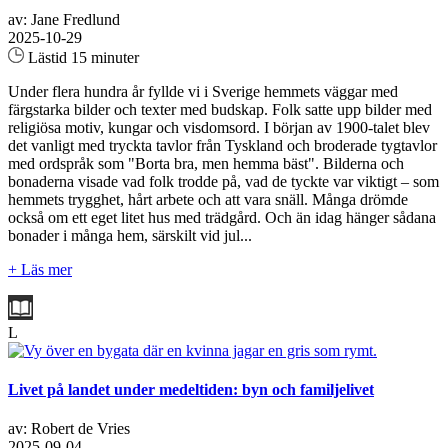
av: Jane Fredlund
2025-10-29
Lästid 15 minuter
Under flera hundra år fyllde vi i Sverige hemmets väggar med
färgstarka bilder och texter med budskap. Folk satte upp bilder med
religiösa motiv, kungar och visdomsord. I början av 1900-talet blev
det vanligt med tryckta tavlor från Tyskland och broderade tygtavlor
med ordspråk som "Borta bra, men hemma bäst". Bilderna och
bonaderna visade vad folk trodde på, vad de tyckte var viktigt – som
hemmets trygghet, hårt arbete och att vara snäll. Många drömde
också om ett eget litet hus med trädgård. Och än idag hänger sådana
bonader i många hem, särskilt vid jul...
+ Läs mer
L
Livet på landet under medeltiden: byn och familjelivet
av: Robert de Vries
2025-09-04