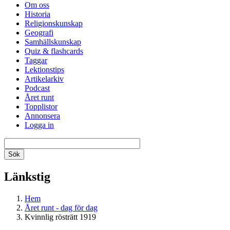
Om oss
Historia
Religionskunskap
Geografi
Samhällskunskap
Quiz & flashcards
Taggar
Lektionstips
Artikelarkiv
Podcast
Året runt
Topplistor
Annonsera
Logga in
Länkstig
Hem
Året runt - dag för dag
Kvinnlig rösträtt 1919