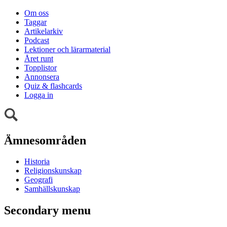
Om oss
Taggar
Artikelarkiv
Podcast
Lektioner och lärarmaterial
Året runt
Topplistor
Annonsera
Quiz & flashcards
Logga in
Ämnesområden
Historia
Religionskunskap
Geografi
Samhällskunskap
Secondary menu