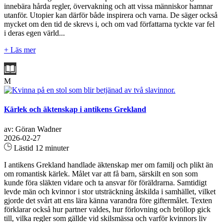
innebära hårda regler, övervakning och att vissa människor hamnar
utanför. Utopier kan därför både inspirera och varna. De säger också
mycket om den tid de skrevs i, och om vad författarna tyckte var fel
i deras egen värld...
+ Läs mer
M
Kärlek och äktenskap i antikens Grekland
av: Göran Wadner
2026-02-27
Lästid 12 minuter
I antikens Grekland handlade äktenskap mer om familj och plikt än
om romantisk kärlek. Målet var att få barn, särskilt en son som
kunde föra släkten vidare och ta ansvar för föräldrarna. Samtidigt
levde män och kvinnor i stor utsträckning åtskilda i samhället, vilket
gjorde det svårt att ens lära känna varandra före giftermålet. Texten
förklarar också hur partner valdes, hur förlovning och bröllop gick
till, vilka regler som gällde vid skilsmässa och varför kvinnors liv