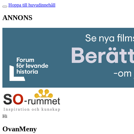
Hoppa till huvudinnehåll
ANNONS
Hi
OvanMeny