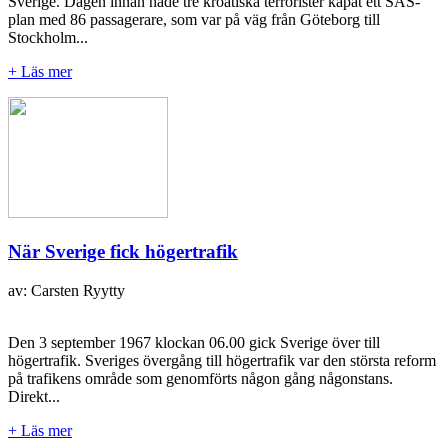
Sverige. Dagen innan hade tre kroatiska terrorister kapat ett SAS-
plan med 86 passagerare, som var på väg från Göteborg till
Stockholm...
+ Läs mer
När Sverige fick högertrafik
av: Carsten Ryytty
Den 3 september 1967 klockan 06.00 gick Sverige över till
högertrafik. Sveriges övergång till högertrafik var den största reform
på trafikens område som genomförts någon gång någonstans.
Direkt...
+ Läs mer