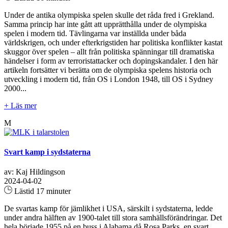
Under de antika olympiska spelen skulle det råda fred i Grekland.
Samma princip har inte gått att upprätthålla under de olympiska
spelen i modern tid. Tävlingarna var inställda under båda
världskrigen, och under efterkrigstiden har politiska konflikter kastat
skuggor över spelen – allt från politiska spänningar till dramatiska
händelser i form av terroristattacker och dopingskandaler. I den här
artikeln fortsätter vi berätta om de olympiska spelens historia och
utveckling i modern tid, från OS i London 1948, till OS i Sydney
2000...
+ Läs mer
M
Svart kamp i sydstaterna
av: Kaj Hildingson
2024-04-02
Lästid 17 minuter
De svartas kamp för jämlikhet i USA, särskilt i sydstaterna, ledde
under andra hälften av 1900-talet till stora samhällsförändringar. Det
hela började 1955 på en buss i Alabama då Rosa Parks, en svart