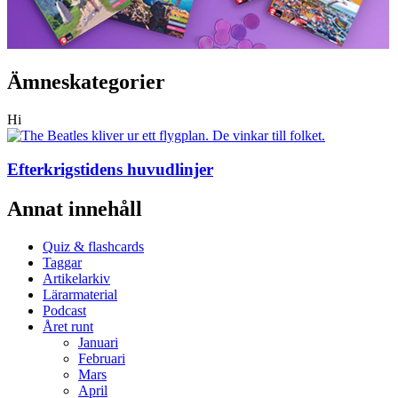
Ämneskategorier
Hi
Efterkrigstidens huvudlinjer
Annat innehåll
Quiz & flashcards
Taggar
Artikelarkiv
Lärarmaterial
Podcast
Året runt
Januari
Februari
Mars
April