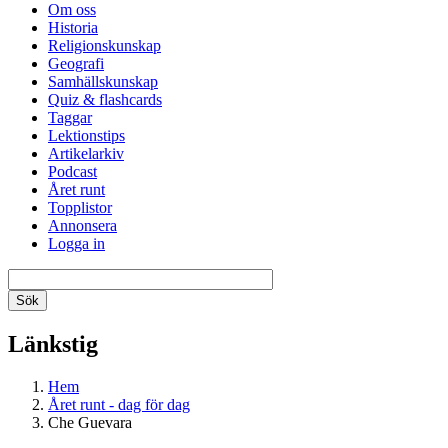
Om oss
Historia
Religionskunskap
Geografi
Samhällskunskap
Quiz & flashcards
Taggar
Lektionstips
Artikelarkiv
Podcast
Året runt
Topplistor
Annonsera
Logga in
Länkstig
Hem
Året runt - dag för dag
Che Guevara