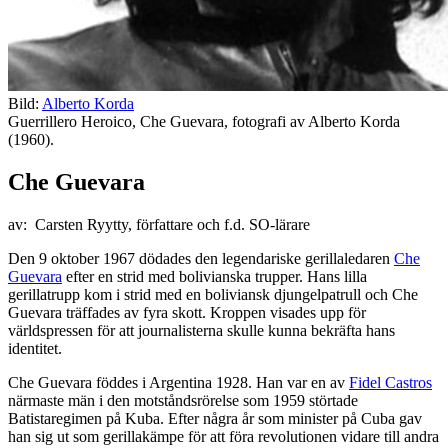
Bild:
Alberto Korda
Guerrillero Heroico, Che Guevara, fotografi av Alberto Korda
(1960).
Che Guevara
av: Carsten Ryytty, författare och f.d. SO-lärare
Den 9 oktober 1967 dödades den legendariske gerillaledaren
Che
Guevara
efter en strid med bolivianska trupper. Hans lilla
gerillatrupp kom i strid med en boliviansk djungelpatrull och Che
Guevara träffades av fyra skott. Kroppen visades upp för
världspressen för att journalisterna skulle kunna bekräfta hans
identitet.
Che Guevara föddes i Argentina 1928. Han var en av
Fidel Castros
närmaste män i den motståndsrörelse som 1959 störtade
Batistaregimen på Kuba. Efter några år som minister på Cuba gav
han sig ut som gerillakämpe för att föra revolutionen vidare till andra