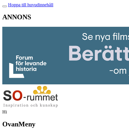
Hoppa till huvudinnehåll
ANNONS
Hi
OvanMeny