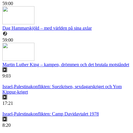
59:00
Dag Hammarskjöld – med världen på sina axlar
59:00
Martin Luther King – kampen, drömmen och det brutala motståndet
9:03
Israel-Palestinakonflikten: Suezkrisen, sexdagarskriget och Yom
Kippur-kriget
17:21
Israel-Palestinakonflikten: Camp Davidavtalet 1978
8:20