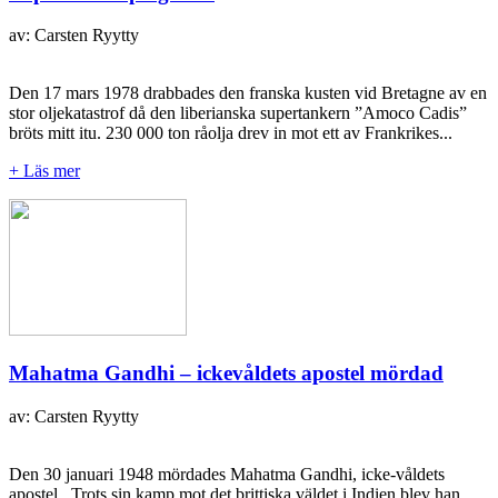
av: Carsten Ryytty
Den 17 mars 1978 drabbades den franska kusten vid Bretagne av en
stor oljekatastrof då den liberianska supertankern ”Amoco Cadis”
bröts mitt itu. 230 000 ton råolja drev in mot ett av Frankrikes...
+ Läs mer
Mahatma Gandhi – ickevåldets apostel mördad
av: Carsten Ryytty
Den 30 januari 1948 mördades Mahatma Gandhi, icke-våldets
apostel. Trots sin kamp mot det brittiska väldet i Indien blev han