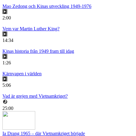
Mao Zedong och Kinas utveckling 1949-1976
2:00
Vem var Martin Luther King?
14:34
Kinas historia från 1949 fram till idag
1:26
Kärnvapen i världen
5:06
Vad är grejen med Vietnamkriget?
25:00
Ia Drang 1965 – där Vietnamkriget började