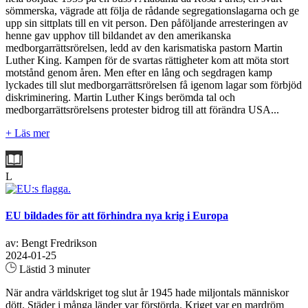
sömmerska, vägrade att följa de rådande segregationslagarna och ge
upp sin sittplats till en vit person. Den påföljande arresteringen av
henne gav upphov till bildandet av den amerikanska
medborgarrättsrörelsen, ledd av den karismatiska pastorn Martin
Luther King. Kampen för de svartas rättigheter kom att möta stort
motstånd genom åren. Men efter en lång och segdragen kamp
lyckades till slut medborgarrättsrörelsen få igenom lagar som förbjöd
diskriminering. Martin Luther Kings berömda tal och
medborgarrättsrörelsens protester bidrog till att förändra USA...
+ Läs mer
L
EU bildades för att förhindra nya krig i Europa
av: Bengt Fredrikson
2024-01-25
Lästid 3 minuter
När andra världskriget tog slut år 1945 hade miljontals människor
dött. Städer i många länder var förstörda. Kriget var en mardröm