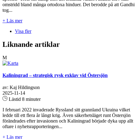
omstridd bland många ortodoxa hinduer. Det berodde på att Gandhi
tog...
+ Läs mer
Visa fler
Liknande artiklar
M
Kaliningrad – strategisk rysk exklav vid Östersjön
av: Kaj Hildingson
2025-11-14
Lästid 8 minuter
I februari 2022 invaderade Ryssland sitt grannland Ukraina vilket
ledde till ett flera år långt krig. Även säkerhetsläget runt Östersjön
förändrades efter invasionen och Kaliningrad började dyka upp allt
oftare i nyhetsrapporteringen...
+ Läs mer