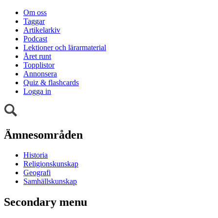
Om oss
Taggar
Artikelarkiv
Podcast
Lektioner och lärarmaterial
Året runt
Topplistor
Annonsera
Quiz & flashcards
Logga in
Ämnesområden
Historia
Religionskunskap
Geografi
Samhällskunskap
Secondary menu