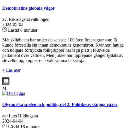
Demokratins globala vågor
av: Riksdagsförvaltningen
2024-05-02
Lästid 6 minuter
Mänskligheten har under de senaste 100 åren firat segrar som få
kunde föreställa sig innan demokratins genombrott. Kvinnor, fattiga
och tidigare förtryckta folkgrupper har tagit plats i folkvalda
parlament över världen. Men jublet har upprepade gånger tystats av
stöveltramp, kupper och våldsamma bakslag...
+ Läs mer
M
Olympiska spelen och politik, del 2: Politikens skugga växer
av: Lars Hildingson
2024-04-04
Lästid 16 minuter