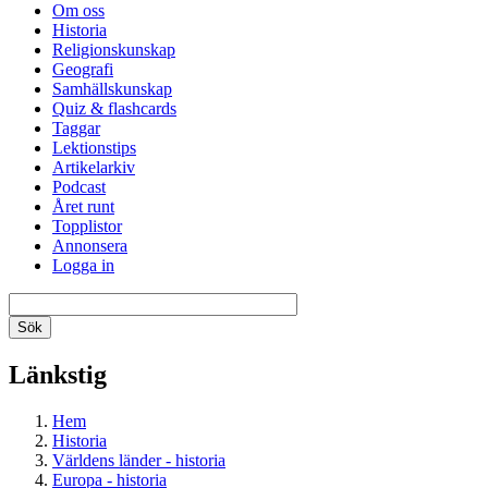
Om oss
Historia
Religionskunskap
Geografi
Samhällskunskap
Quiz & flashcards
Taggar
Lektionstips
Artikelarkiv
Podcast
Året runt
Topplistor
Annonsera
Logga in
Länkstig
Hem
Historia
Världens länder - historia
Europa - historia