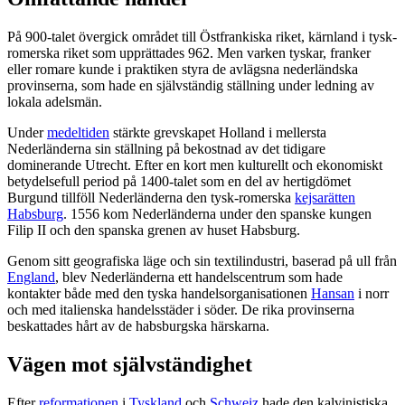
På 900-talet övergick området till Östfrankiska riket, kärnland i tysk-
romerska riket som upprättades 962. Men varken tyskar, franker
eller romare kunde i praktiken styra de avlägsna nederländska
provinserna, som hade en självständig ställning under ledning av
lokala adelsmän.
Under
medeltiden
stärkte grevskapet Holland i mellersta
Nederländerna sin ställning på bekostnad av det tidigare
dominerande Utrecht. Efter en kort men kulturellt och ekonomiskt
betydelsefull period på 1400-talet som en del av hertigdömet
Burgund tillföll Nederländerna den tysk-romerska
kejsarätten
Habsburg
. 1556 kom Nederländerna under den spanske kungen
Filip II och den spanska grenen av huset Habsburg.
Genom sitt geografiska läge och sin textilindustri, baserad på ull från
England
, blev Nederländerna ett handelscentrum som hade
kontakter både med den tyska handelsorganisationen
Hansan
i norr
och med italienska handelsstäder i söder. De rika provinserna
beskattades hårt av de habsburgska härskarna.
Vägen mot självständighet
Efter
reformationen
i
Tyskland
och
Schweiz
hade den kalvinistiska