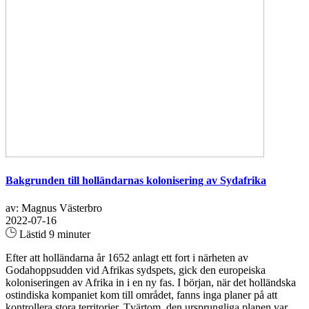
Bakgrunden till holländarnas kolonisering av Sydafrika
av: Magnus Västerbro
2022-07-16
Lästid 9 minuter
Efter att holländarna år 1652 anlagt ett fort i närheten av
Godahoppsudden vid Afrikas sydspets, gick den europeiska
koloniseringen av Afrika in i en ny fas. I början, när det holländska
ostindiska kompaniet kom till området, fanns inga planer på att
kontrollera stora territorier. Tvärtom, den ursprungliga planen var