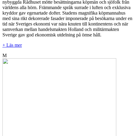
nybyggda Rådhuset mötte besättningarna köpmän och sjöfolk från
världens alla hörn. Främmande språk surrade i luften och exklusiva
kryddor gav egenartade dofter. Stadens magnifika köpmannahus
med sina rikt dekorerade fasader imponerade på besökarna under en
tid när Sveriges ekonomi var nära knuten till kontinentens och när
samverkan mellan handelsmakten Holland och militärmakten
Sverige gav god ekonomisk utdelning på ömse håll.
+ Läs mer
M