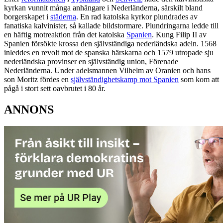
kyrkan vunnit många anhängare i Nederländerna, särskilt bland
borgerskapet i
städerna
. En rad katolska kyrkor plundrades av
fanatiska kalvinister, så kallade bildstormare. Plundringarna ledde till
en häftig motreaktion från det katolska
Spanien
. Kung Filip II av
Spanien försökte krossa den självständiga nederländska adeln. 1568
inleddes en revolt mot de spanska härskarna och 1579 utropade sju
nederländska provinser en självständig union, Förenade
Nederländerna. Under adelsmannen Vilhelm av Oranien och hans
son Moritz fördes en
självständighetskamp mot Spanien
som kom att
pågå i stort sett oavbrutet i 80 år.
ANNONS