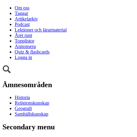
Om oss
Taggar
Artikelarkiv
Podcast
Lektioner och lärarmaterial
Året runt
Topplistor
Annonsera
Quiz & flashcards
Logga in
Ämnesområden
Historia
Religionskunskap
Geografi
Samhällskunskap
Secondary menu