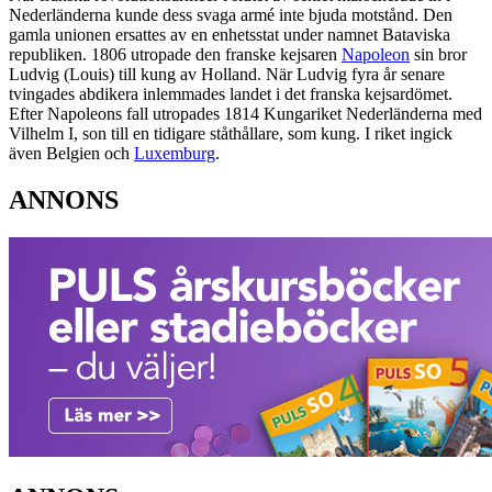
Nederländerna kunde dess svaga armé inte bjuda motstånd. Den
gamla unionen ersattes av en enhetsstat under namnet Bataviska
republiken. 1806 utropade den franske kejsaren
Napoleon
sin bror
Ludvig (Louis) till kung av Holland. När Ludvig fyra år senare
tvingades abdikera inlemmades landet i det franska kejsardömet.
Efter Napoleons fall utropades 1814 Kungariket Nederländerna med
Vilhelm I, son till en tidigare ståthållare, som kung. I riket ingick
även Belgien och
Luxemburg
.
ANNONS