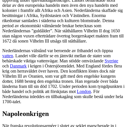
uppsving under självständighetskriget. Landet behärskade stora
delar av den europeiska handeln men även den nya handeln med
kolonier i framför allt Afrika och Asien. Nederländerna skaffade sig
besittningar i Afrika, Sydöstasien och Västindien. Enorma
rikedomar samlades i städerna och kulturen blomstrade. Denna
period av ekonomiskt välmående brukar betecknas som
Nederländernas ”guldålder”. När ståthållaren Vilhelm II dog 1650
utan någon vuxen efterträdare övertog borgerskapet makten fram till
1672 då sonen Vilhelm III utsågs till ståthållare.
Nederländernas välstånd var beroende av frihandel och öppna
vatten
. Landet ville därför se en jämvikt mellan de stater som
behärskade viktiga vattenvägar. Man stödde omväxlande
Sverige
och
Danmark
i krigen i Östersjöområdet. Med England fördes flera
krig om herraväldet över haven. Den konflikten löstes dock när
Vilhelm III av Oranien, som var gift med den engelske kungens
dotter, 1688 besteg den engelska tronen. Han regerade över båda
länderna fram till sin död 1702. Under perioden kom tyngdpunkten i
både handel och politik att förskjutas mot
London
. För
Nederländerna inleddes en tillbakagång som skulle bestå under hela
1700-talet.
Napoleonkrigen
När franska revolutionsarméer i slutet av seklet marscherade in i