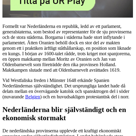
Formellt var Nederländerna en republik, ledd av ett parlament,
generalstaterna, som bestod av representanter för de sju provinserna
och de stora städerna. Borgarna i städerna hade stort inflytande i
parlamentet. Ätten Oranien behöll dock en stor del av makten
genom ett i praktiken ärftligt ståthållarskap, en position som liknade
en kungs. I början av 1600-talet rådde, trots kriget mot spanjorerna,
en öppen maktkamp mellan Moritz av Oranien och Jan van
Oldenbarnevelt som företrädde den rika provinsen Holland.
Maktkampen slutade med att Oldenbarnevelt avrättades 1619.
Vid Westfaliska freden i Münster 1648 erkände Spanien
Nederländernas självständighet. Det ursprungliga landet hade då
delats mellan en övervägande katolsk och spansktrogen del i söder
(nuvarande
Belgien
) och en huvudsakligen protestantisk del i norr.
Nederländerna blir självständigt och en
ekonomisk stormakt
De nederländska provinserna upplevde ett kraftigt ekonomiskt