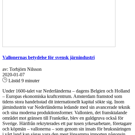
Vallonernas betydelse för svensk järnindustri
av: Torbjörn Nilsson
2020-01-07
Lästid 9 minuter
Under 1600-talet var Nederländerna – dagens Belgien och Holland
– Europas ekonomiska kraftcentrum. Amsterdam framstod som
tidens stora handelsstad dit internationellt kapital sökte sig. Inom
järnindustrin var Nederländerna ledande med sin avancerade teknik
och sina moderna produktionsformer. Vallonien, det fransktalande
området mot gränsen till Frankrike, blev en guldgruva också för
Sverige. Härifrån rekryterades ett par tusen yrkesarbetare, företagare
och köpmän – vallonerna – som genom sin insats för bruksnäringen
i vårt land kan sägas vara den mest lönsamma importen någonsin...