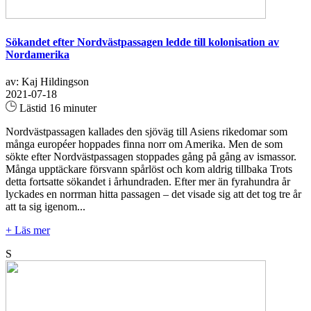
Sökandet efter Nordvästpassagen ledde till kolonisation av
Nordamerika
av: Kaj Hildingson
2021-07-18
Lästid 16 minuter
Nordvästpassagen kallades den sjöväg till Asiens rikedomar som
många européer hoppades finna norr om Amerika. Men de som
sökte efter Nordvästpassagen stoppades gång på gång av ismassor.
Många upptäckare försvann spårlöst och kom aldrig tillbaka Trots
detta fortsatte sökandet i århundraden. Efter mer än fyrahundra år
lyckades en norrman hitta passagen – det visade sig att det tog tre år
att ta sig igenom...
+ Läs mer
S