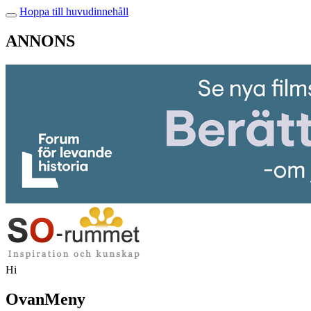
Hoppa till huvudinnehåll
ANNONS
Hi
OvanMeny