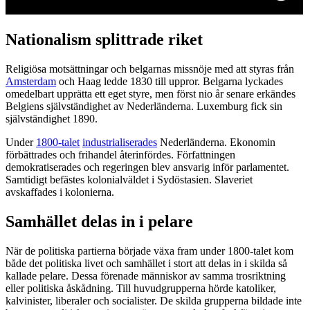
Nationalism splittrade riket
Religiösa motsättningar och belgarnas missnöje med att styras från
Amsterdam
och Haag ledde 1830 till uppror. Belgarna lyckades
omedelbart upprätta ett eget styre, men först nio år senare erkändes
Belgiens självständighet av Nederländerna. Luxemburg fick sin
självständighet 1890.
Under
1800-talet
industrialiserades
Nederländerna. Ekonomin
förbättrades och frihandel återinfördes. Författningen
demokratiserades och regeringen blev ansvarig inför parlamentet.
Samtidigt befästes kolonialväldet i Sydöstasien. Slaveriet
avskaffades i kolonierna.
Samhället delas in i pelare
När de politiska partierna började växa fram under 1800-talet kom
både det politiska livet och samhället i stort att delas in i skilda så
kallade pelare. Dessa förenade människor av samma trosriktning
eller politiska åskådning. Till huvudgrupperna hörde katoliker,
kalvinister, liberaler och socialister. De skilda grupperna bildade inte