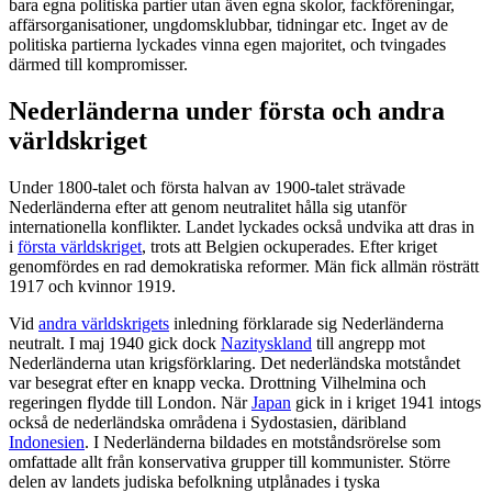
bara egna politiska partier utan även egna skolor, fackföreningar,
affärsorganisationer, ungdomsklubbar, tidningar etc. Inget av de
politiska partierna lyckades vinna egen majoritet, och tvingades
därmed till kompromisser.
Nederländerna under första och andra
världskriget
Under 1800-talet och första halvan av 1900-talet strävade
Nederländerna efter att genom neutralitet hålla sig utanför
internationella konflikter. Landet lyckades också undvika att dras in
i
första världskriget
, trots att Belgien ockuperades. Efter kriget
genomfördes en rad demokratiska reformer. Män fick allmän rösträtt
1917 och kvinnor 1919.
Vid
andra världskrigets
inledning förklarade sig Nederländerna
neutralt. I maj 1940 gick dock
Nazityskland
till angrepp mot
Nederländerna utan krigsförklaring. Det nederländska motståndet
var besegrat efter en knapp vecka. Drottning Vilhelmina och
regeringen flydde till London. När
Japan
gick in i kriget 1941 intogs
också de nederländska områdena i Sydostasien, däribland
Indonesien
. I Nederländerna bildades en motståndsrörelse som
omfattade allt från konservativa grupper till kommunister. Större
delen av landets judiska befolkning utplånades i tyska