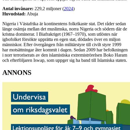
Antal invånare:
229,2 miljoner (
2024
)
Huvudstad:
Abuja
Nigeria i Västafrika är kontinentens folkrikaste stat. Det råder sedan
länge osämja mellan det muslimska, norra Nigeria och södern där de
kristna dominerar. I Biafrakriget (1967–1970), som utlöstes när
igbofolket försökte upprätta en egen stat, dödades över en miljon
människor. Efter övergången från militärstyre till civilt styre 1999
har motsättningar åter kommit i dagen. Sedan 2009 har befolkningen
i norr terroriserats av den islamistiska extremiströrelsen Boko Haram
och efterföljaren Iswap, som uppger sig ha band till Islamiska staten.
ANNONS