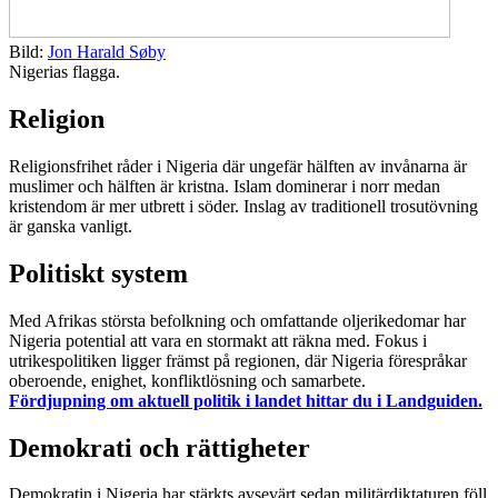
Bild:
Jon Harald Søby
Nigerias flagga.
Religion
Religionsfrihet råder i Nigeria där ungefär hälften av invånarna är
muslimer och hälften är kristna. Islam dominerar i norr medan
kristendom är mer utbrett i söder. Inslag av traditionell trosutövning
är ganska vanligt.
Politiskt system
Med Afrikas största befolkning och omfattande oljerikedomar har
Nigeria potential att vara en stormakt att räkna med. Fokus i
utrikespolitiken ligger främst på regionen, där Nigeria förespråkar
oberoende, enighet, konfliktlösning och samarbete.
Fördjupning om aktuell politik i landet hittar du i Landguiden.
Demokrati och rättigheter
Demokratin i Nigeria har stärkts avsevärt sedan militärdiktaturen föll