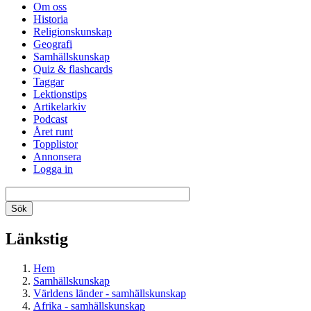
Om oss
Historia
Religionskunskap
Geografi
Samhällskunskap
Quiz & flashcards
Taggar
Lektionstips
Artikelarkiv
Podcast
Året runt
Topplistor
Annonsera
Logga in
Länkstig
Hem
Samhällskunskap
Världens länder - samhällskunskap
Afrika - samhällskunskap