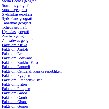
Sierra Leones geografi
Somalias geografi
Sudans geografi
Sydafrikas geografi
Sydsudans geografi
Tanzanias geografi
Tchads geografi
Ugandas geografi
Zambias geografi
Zimbabwes geografi
Fakta om Afrika
Fakta om Angola
Fakta om Benin
Fakta om Botswana
Fakta om Burkina Faso
Fakta om Burundi
Fakta om Centralafrikanska republiken
Fakta om Egypten
Fakta om Elfenbenskusten
Fakta om Eritrea
Fakta om Etiopien
Fakta om Gabon
Fakta om Gambia
Fakta om Ghana
Fakta om Guinea