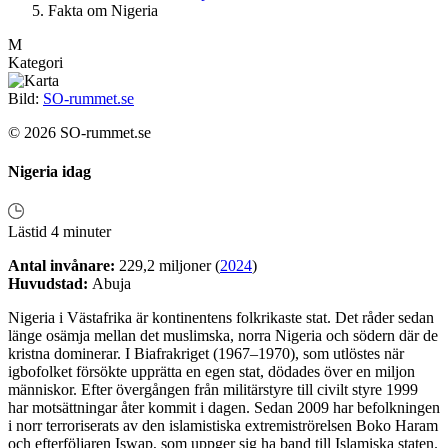
Fakta om Nigeria
M
Kategori
Bild:
SO-rummet.se
© 2026 SO-rummet.se
Nigeria idag
Lästid 4 minuter
Antal invånare:
229,2 miljoner (
2024
)
Huvudstad:
Abuja
Nigeria i Västafrika är kontinentens folkrikaste stat. Det råder sedan
länge osämja mellan det muslimska, norra Nigeria och södern där de
kristna dominerar. I Biafrakriget (1967–1970), som utlöstes när
igbofolket försökte upprätta en egen stat, dödades över en miljon
människor. Efter övergången från militärstyre till civilt styre 1999
har motsättningar åter kommit i dagen. Sedan 2009 har befolkningen
i norr terroriserats av den islamistiska extremiströrelsen Boko Haram
och efterföljaren Iswap, som uppger sig ha band till Islamiska staten.