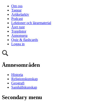
Om oss
Taggar
Artikelarkiv
Podcast
Lektioner och lärarmaterial
Året runt
Topplistor
Annonsera
Quiz & flashcards
Logga in
Ämnesområden
Historia
Religionskunskap
Geografi
Samhällskunskap
Secondary menu