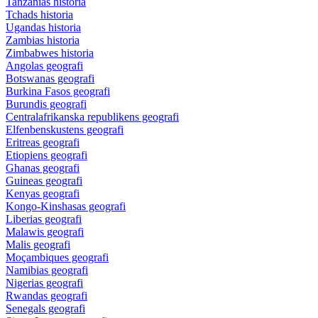
Tanzanias historia
Tchads historia
Ugandas historia
Zambias historia
Zimbabwes historia
Angolas geografi
Botswanas geografi
Burkina Fasos geografi
Burundis geografi
Centralafrikanska republikens geografi
Elfenbenskustens geografi
Eritreas geografi
Etiopiens geografi
Ghanas geografi
Guineas geografi
Kenyas geografi
Kongo-Kinshasas geografi
Liberias geografi
Malawis geografi
Malis geografi
Moçambiques geografi
Namibias geografi
Nigerias geografi
Rwandas geografi
Senegals geografi