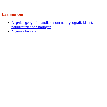
Läs mer om
Nigerias geografi : landfakta om naturgeografi, klimat,
naturresurser och näringar.
Nigerias historia