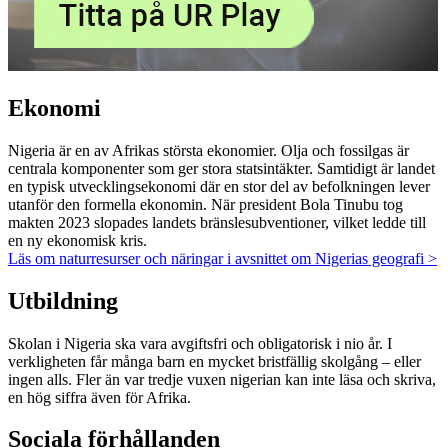
Ekonomi
Nigeria är en av Afrikas största ekonomier. Olja och fossilgas är
centrala komponenter som ger stora statsintäkter. Samtidigt är landet
en typisk utvecklingsekonomi där en stor del av befolkningen lever
utanför den formella ekonomin. När president Bola Tinubu tog
makten 2023 slopades landets bränslesubventioner, vilket ledde till
en ny ekonomisk kris.
Läs om naturresurser och näringar i avsnittet om Nigerias geografi >
Utbildning
Skolan i Nigeria ska vara avgiftsfri och obligatorisk i nio år. I
verkligheten får många barn en mycket bristfällig skolgång – eller
ingen alls. Fler än var tredje vuxen nigerian kan inte läsa och skriva,
en hög siffra även för Afrika.
Sociala förhållanden