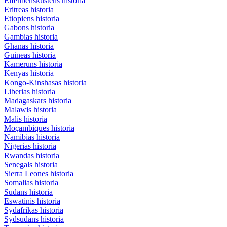
Elfenbenskustens historia
Eritreas historia
Etiopiens historia
Gabons historia
Gambias historia
Ghanas historia
Guineas historia
Kameruns historia
Kenyas historia
Kongo-Kinshasas historia
Liberias historia
Madagaskars historia
Malawis historia
Malis historia
Moçambiques historia
Namibias historia
Nigerias historia
Rwandas historia
Senegals historia
Sierra Leones historia
Somalias historia
Sudans historia
Eswatinis historia
Sydafrikas historia
Sydsudans historia