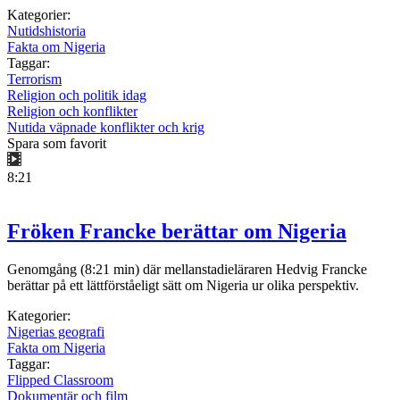
Kategorier:
Nutidshistoria
Fakta om Nigeria
Taggar:
Terrorism
Religion och politik idag
Religion och konflikter
Nutida väpnade konflikter och krig
Spara som favorit
8:21
Fröken Francke berättar om Nigeria
Genomgång (8:21 min) där mellanstadieläraren Hedvig Francke
berättar på ett lättförståeligt sätt om Nigeria ur olika perspektiv.
Kategorier:
Nigerias geografi
Fakta om Nigeria
Taggar:
Flipped Classroom
Dokumentär och film