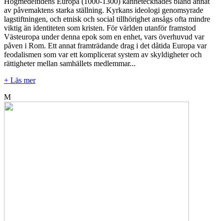
Högmedeltidens Europa (1000-1300) kännetecknades bland annat
av påvemaktens starka ställning. Kyrkans ideologi genomsyrade
lagstiftningen, och etnisk och social tillhörighet ansågs ofta mindre
viktig än identiteten som kristen. För världen utanför framstod
Västeuropa under denna epok som en enhet, vars överhuvud var
påven i Rom. Ett annat framträdande drag i det dåtida Europa var
feodalismen som var ett komplicerat system av skyldigheter och
rättigheter mellan samhällets medlemmar...
+ Läs mer
M