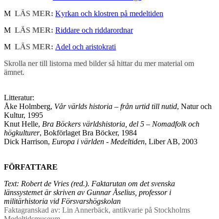
M
LÄS MER:
Kyrkan och klostren på medeltiden
M
LÄS MER:
Riddare och riddarordnar
M
LÄS MER:
Adel och aristokrati
Skrolla ner till listorna med bilder så hittar du mer material om
ämnet.
Litteratur:
Åke Holmberg,
Vår världs historia – från urtid till nutid
, Natur och
Kultur, 1995
Knut Helle,
Bra Böckers världshistoria, del 5 – Nomadfolk och
högkulturer
, Bokförlaget Bra Böcker, 1984
Dick Harrison,
Europa i världen - Medeltiden
, Liber AB, 2003
FÖRFATTARE
Text: Robert de Vries (red.). Faktarutan om det svenska
länssystemet är skriven av Gunnar Åselius, professor i
militärhistoria vid Försvarshögskolan
Faktagranskad av: Lin Annerbäck, antikvarie på Stockholms
Medeltidsmuseum