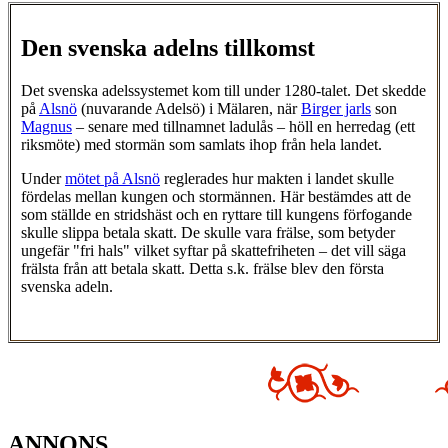
Den svenska adelns tillkomst
Det svenska adelssystemet kom till under 1280-talet. Det skedde
på
Alsnö
(nuvarande Adelsö) i Mälaren, när
Birger jarls
son
Magnus
– senare med tillnamnet ladulås – höll en herredag (ett
riksmöte) med stormän som samlats ihop från hela landet.
Under
mötet på Alsnö
reglerades hur makten i landet skulle
fördelas mellan kungen och stormännen. Här bestämdes att de
som ställde en stridshäst och en ryttare till kungens förfogande
skulle slippa betala skatt. De skulle vara frälse, som betyder
ungefär "fri hals" vilket syftar på skattefriheten – det vill säga
frälsta från att betala skatt. Detta s.k. frälse blev den första
svenska adeln.
ANNONS