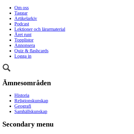
Om oss
Taggar
Artikelarkiv
Podcast
Lektioner och lärarmaterial
Året runt
Topplistor
Annonsera
Quiz & flashcards
Logga in
Ämnesområden
Historia
Religionskunskap
Geografi
Samhällskunskap
Secondary menu