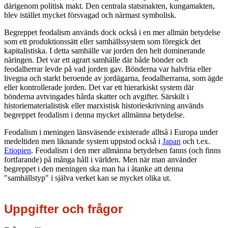
därigenom politisk makt. Den centrala statsmakten, kungamakten,
blev istället mycket försvagad och närmast symbolisk.
Begreppet feodalism används dock också i en mer allmän betydelse
som ett produktionssätt eller samhällssystem som föregick det
kapitalistiska. I detta samhälle var jorden den helt dominerande
näringen. Det var ett agrart samhälle där både bönder och
feodalherrar levde på vad jorden gav. Bönderna var halvfria eller
livegna och starkt beroende av jordägarna, feodalherrarna, som ägde
eller kontrollerade jorden. Det var ett hierarkiskt system där
bönderna avtvingades hårda skatter och avgifter. Särskilt i
historiematerialistisk eller marxistisk historieskrivning används
begreppet feodalism i denna mycket allmänna betydelse.
Feodalism i meningen länsväsende existerade alltså i Europa under
medeltiden men liknande system uppstod också i
Japan
och t.ex.
Etiopien
. Feodalism i den mer allmänna betydelsen fanns (och finns
fortfarande) på många håll i världen. Men när man använder
begreppet i den meningen ska man ha i åtanke att denna
"samhällstyp" i själva verket kan se mycket olika ut.
Uppgifter och frågor