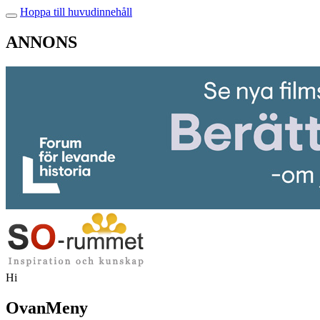
Hoppa till huvudinnehåll
ANNONS
Hi
OvanMeny