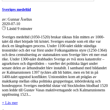
Sveriges medeltid
av: Gunnar Åselius
2020-07-10
Lästid 9 minuter
Sveriges medeltid (1050-1520) brukar räknas från mitten av 1000-
talet då riket började bli kristet. Sveriges enande som ett rike var
dock en långdragen process. Under 1100-talet rådde ständiga
tronstrider och det var först under Folkungaättens styre (1250-1364)
och dess centralisering av statsmakten som Sverige blev ett mer enat
rike. Under 1300-talet drabbades Sverige av två stora katastrofer –
agrarkrisen och digerdöden – varefter det politiska läget under
senare delen av århundradet blev instabilt. I samband med bildandet
av Kalmarunionen 1397 tycktes allt bli bättre, men en bit in på
1400-talet uppstod konflikter. Unionstiden kom att präglas av
maktkamp mellan olika politiska grupperingar, inbördeskrig och
bondeuppror. Sveriges medeltid slutar vid Stockholms blodbad 1520
som ledde till Gustav Vasas maktövertagande och Kalmarunionens
upplösning 1523...
+ Läs mer