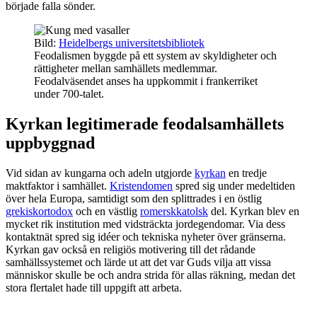
började falla sönder.
Bild:
Heidelbergs universitetsbibliotek
Feodalismen byggde på ett system av skyldigheter och
rättigheter mellan samhällets medlemmar.
Feodalväsendet anses ha uppkommit i frankerriket
under 700-talet.
Kyrkan legitimerade feodalsamhällets
uppbyggnad
Vid sidan av kungarna och adeln utgjorde
kyrkan
en tredje
maktfaktor i samhället.
Kristendomen
spred sig under medeltiden
över hela Europa, samtidigt som den splittrades i en östlig
grekiskortodox
och en västlig
romerskkatolsk
del. Kyrkan blev en
mycket rik institution med vidsträckta jordegendomar. Via dess
kontaktnät spred sig idéer och tekniska nyheter över gränserna.
Kyrkan gav också en religiös motivering till det rådande
samhällssystemet och lärde ut att det var Guds vilja att vissa
människor skulle be och andra strida för allas räkning, medan det
stora flertalet hade till uppgift att arbeta.