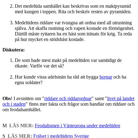
Det medeltida samhället kan beskrivas som en maktpyramid
med kungen i toppen. Rita och beskriv resten av pyramiden.
Medeltidens riddare var tvungna att ordna med all utrustning
själva. Att skaffa rustning och vapen kostade en förmögenhet.
Därtill måste ryttaren ha en häst som tränats för krig. Ta reda
på hur mycket en stridshäst kostade.
Diskutera:
De som hade mest makt på medeltiden var samtidigt de
rikaste. Varför var det så?
Hur kunde vissa adelsmän ha råd att bygga
borgar
och ha
egna soldater?
Obs
! I avsnitten om "
riddare och riddarordnar
" samt "
livet på landet
och i staden
" finns mer fakta och frågor som handlar om riddare och
om feodalsamhället.
M
LÄS MER:
Feodalismen i Västeuropa under medeltiden
S
LÄS MER:
Frälset i medeltidens Sverige