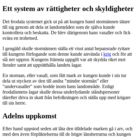
Ett system av rättigheter och skyldigheter
Det feodala systemet gick ut på att kungen band stormännen tätare
till sig genom att dela ut landområden som de själva kunde
kontrollera och beskatta. De blev därigenom hans vasaller och fick
svära en trohetsed.
I gengäld skulle stormännen ställa ett visst antal bepansrade ryttare
till kungens förfogande som denne kunde använda i
krig
och för att
slå ner uppror. Kungens främsta uppgift var att skydda riket mot
fiender samt att upprätthålla landets lagar.
En storman, eller vasall, som fått mark av kungen kunde i sin tur
dela ut stycken av den till andra ”mindre stormän” eller
"undervasaller" som bodde inom hans landområde. Enligt
feodalismens lagar skulle dessa underlydande ståndspersoner
därefter driva in skatt från befolkningen och ställa upp med krigare
till sin herre.
Adelns uppkomst
Efter hand uppstod seden att låta den tilldelade marken gå i arv, och
med den även förpliktelserna till de högre länsherrarna och kungen