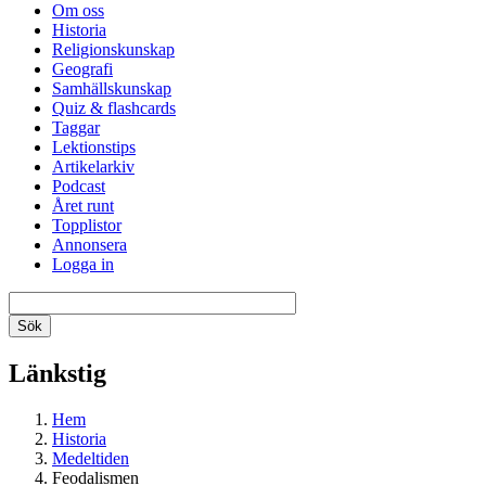
Om oss
Historia
Religionskunskap
Geografi
Samhällskunskap
Quiz & flashcards
Taggar
Lektionstips
Artikelarkiv
Podcast
Året runt
Topplistor
Annonsera
Logga in
Länkstig
Hem
Historia
Medeltiden
Feodalismen