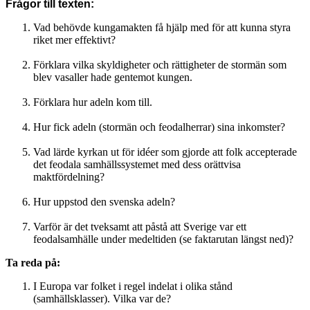
Frågor till texten:
Vad behövde kungamakten få hjälp med för att kunna styra
riket mer effektivt?
Förklara vilka skyldigheter och rättigheter de stormän som
blev vasaller hade gentemot kungen.
Förklara hur adeln kom till.
Hur fick adeln (stormän och feodalherrar) sina inkomster?
Vad lärde kyrkan ut för idéer som gjorde att folk accepterade
det feodala samhällssystemet med dess orättvisa
maktfördelning?
Hur uppstod den svenska adeln?
Varför är det tveksamt att påstå att Sverige var ett
feodalsamhälle under medeltiden (se faktarutan längst ned)?
Ta reda på:
I Europa var folket i regel indelat i olika stånd
(samhällsklasser). Vilka var de?