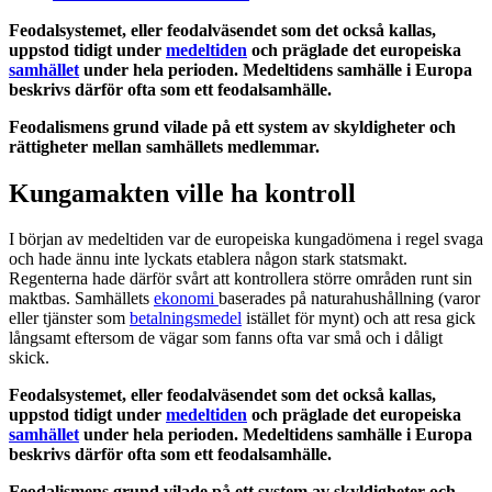
Feodalsystemet, eller feodalväsendet som det också kallas,
uppstod tidigt under
medeltiden
och präglade det europeiska
samhället
under hela perioden. Medeltidens samhälle i Europa
beskrivs därför ofta som ett feodalsamhälle.
Feodalismens grund vilade på ett system av skyldigheter och
rättigheter mellan samhällets medlemmar.
Kungamakten ville ha kontroll
I början av medeltiden var de europeiska kungadömena i regel svaga
och hade ännu inte lyckats etablera någon stark statsmakt.
Regenterna hade därför svårt att kontrollera större områden runt sin
maktbas. Samhällets
ekonomi
baserades på naturahushållning (varor
eller tjänster som
betalningsmedel
istället för mynt) och att resa gick
långsamt eftersom de vägar som fanns ofta var små och i dåligt
skick.
Feodalsystemet, eller feodalväsendet som det också kallas,
uppstod tidigt under
medeltiden
och präglade det europeiska
samhället
under hela perioden. Medeltidens samhälle i Europa
beskrivs därför ofta som ett feodalsamhälle.
Feodalismens grund vilade på ett system av skyldigheter och