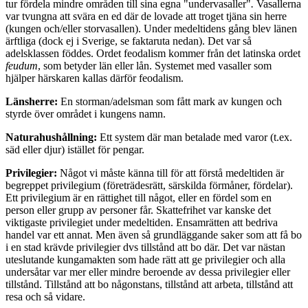
tur fördela mindre områden till sina egna "undervasaller"
.
Vasallerna
var tvungna att svära en ed där de lovade att troget tjäna sin herre
(kungen och/eller storvasallen). Under medeltidens gång blev länen
ärftliga (dock ej i Sverige, se faktaruta nedan). Det var så
adelsklassen föddes. Ordet feodalism kommer från det latinska ordet
feudum
, som betyder län eller lån. Systemet med vasaller som
hjälper härskaren kallas därför feodalism.
Länsherre:
En storman/adelsman som fått mark av kungen och
styrde över området i kungens namn.
Naturahushållning:
Ett system där man betalade med varor (t.ex.
säd eller djur) istället för pengar.
Privilegier:
Något vi måste känna till för att förstå medeltiden är
begreppet privilegium (företrädesrätt, särskilda förmåner, fördelar).
Ett privilegium är en rättighet till något, eller en fördel som en
person eller grupp av personer får. Skattefrihet var kanske det
viktigaste privilegiet under medeltiden. Ensamrätten att bedriva
handel var ett annat. Men även så grundläggande saker som att få bo
i en stad krävde privilegier dvs tillstånd att bo där. Det var nästan
uteslutande kungamakten som hade rätt att ge privilegier och alla
undersåtar var mer eller mindre beroende av dessa privilegier eller
tillstånd. Tillstånd att bo någonstans, tillstånd att arbeta, tillstånd att
resa och så vidare.