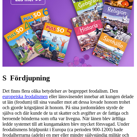
S
Fördjupning
Det finns flera olika betydelser av begreppet feodalism. Den
europeiska feodalismen
eller länsväsendet innebar att kungen delade
ut län (feodum) till sina vasaller mot att dessa lovade honom trohet
och gjorde krigstjänst åt honom. På sina jordområden styrde de
själva och där kunde de ta ut skatter och avgifter av de fattiga och
beroende bönderna som ofta var livegna. När länen blev ärftliga
ledde systemet till att kungamakten blev mycket försvagad. Under
feodalismens höjdpunkt i Europa (ca perioden 900-1200) hade
feodalherrarna (adeln) en mer eller mindre självständig militär och