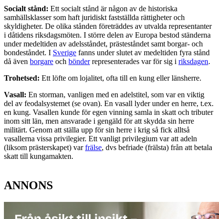
Socialt stånd:
Ett socialt stånd är någon av de historiska
samhällsklasser som haft juridiskt fastställda rättigheter och
skyldigheter. De olika stånden företräddes av utvalda representanter
i dåtidens riksdagsmöten. I större delen av Europa bestod ständerna
under medeltiden av adelsståndet, prästeståndet samt borgar- och
bondeståndet. I
Sverige
fanns under slutet av medeltiden fyra stånd
då även
borgare
och
bönder
representerades var för sig i
riksdagen
.
Trohetsed:
Ett löfte om lojalitet, ofta till en kung eller länsherre.
Vasall:
En storman, vanligen med en adelstitel, som var en viktig
del av feodalsystemet (se ovan). En vasall lyder under en herre, t.ex.
en kung. Vasallen kunde för egen vinning samla in skatt och tributer
inom sitt län, men ansvarade i gengäld för att skydda sin herre
militärt. Genom att ställa upp för sin herre i krig så fick alltså
vasallerna vissa privilegier. Ett vanligt privilegium var att adeln
(liksom prästerskapet) var
frälse
, dvs befriade (frälsta) från att betala
skatt till kungamakten.
ANNONS