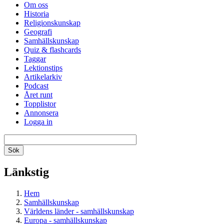
Om oss
Historia
Religionskunskap
Geografi
Samhällskunskap
Quiz & flashcards
Taggar
Lektionstips
Artikelarkiv
Podcast
Året runt
Topplistor
Annonsera
Logga in
Länkstig
Hem
Samhällskunskap
Världens länder - samhällskunskap
Europa - samhällskunskap