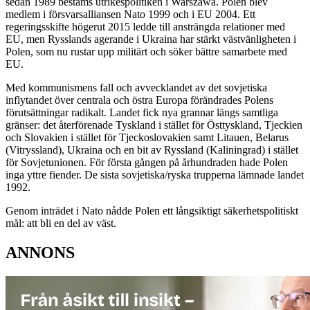
sedan 1989 bestäms utrikespolitiken i Warszawa. Polen blev
medlem i försvarsalliansen Nato 1999 och i EU 2004. Ett
regeringsskifte högerut 2015 ledde till ansträngda relationer med
EU, men Rysslands agerande i Ukraina har stärkt västvänligheten i
Polen, som nu rustar upp militärt och söker bättre samarbete med
EU.
Med kommunismens fall och avvecklandet av det sovjetiska
inflytandet över centrala och östra Europa förändrades Polens
förutsättningar radikalt. Landet fick nya grannar längs samtliga
gränser: det återförenade Tyskland i stället för Östtyskland, Tjeckien
och Slovakien i stället för Tjeckoslovakien samt Litauen, Belarus
(Vitryssland), Ukraina och en bit av Ryssland (Kaliningrad) i stället
för Sovjetunionen. För första gången på århundraden hade Polen
inga yttre fiender. De sista sovjetiska/ryska trupperna lämnade landet
1992.
Genom inträdet i Nato nådde Polen ett långsiktigt säkerhetspolitiskt
mål: att bli en del av väst.
ANNONS