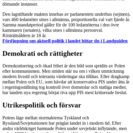
dömande instanser.
Den lagstiftande makten innehas av parlamentets underhus (sejmen),
vars 460 ledamöter utses i allmänna, proportionella val vart fjärde år.
Samma mandatperiod gäller för de 100 ledamöterna i den övre
kammaren (senaten), vilka utses i allmänna personval.
Rösträttsåldern är 18 år.
Fördjupning om aktuell politik i landet hittar du i Landguiden
Demokrati och rättigheter
Demokratisering och ökad frihet är den bild som spridits av Polen
efter kommunismen. Men striden står nu om i vilken utsträckning
modern livsstil och toleranta värderingar ska tillåtas. Efter dragkamp
mellan Polen och EU, som hävdar att konservativa PIS under åtta år
i regeringsställning tog kontroll över domstolar och statliga medier,
har landets nya regering börjat riva upp PIS mest kritiserade beslut.
Utrikespolitik och försvar
Polens läge mellan stormakterna Tyskland och
Ryssland/Sovjetunionen har präglat landet in i modern tid. Efter
andra världskriget hamnade Polen under sovjetiskt inflytande, men