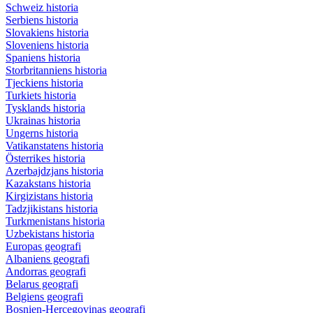
Schweiz historia
Serbiens historia
Slovakiens historia
Sloveniens historia
Spaniens historia
Storbritanniens historia
Tjeckiens historia
Turkiets historia
Tysklands historia
Ukrainas historia
Ungerns historia
Vatikanstatens historia
Österrikes historia
Azerbajdzjans historia
Kazakstans historia
Kirgizistans historia
Tadzjikistans historia
Turkmenistans historia
Uzbekistans historia
Europas geografi
Albaniens geografi
Andorras geografi
Belarus geografi
Belgiens geografi
Bosnien-Hercegovinas geografi