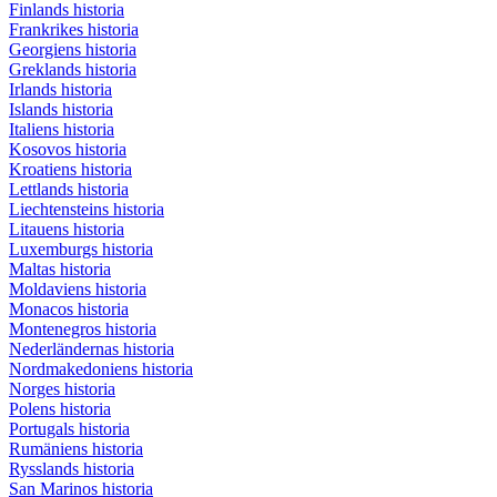
Finlands historia
Frankrikes historia
Georgiens historia
Greklands historia
Irlands historia
Islands historia
Italiens historia
Kosovos historia
Kroatiens historia
Lettlands historia
Liechtensteins historia
Litauens historia
Luxemburgs historia
Maltas historia
Moldaviens historia
Monacos historia
Montenegros historia
Nederländernas historia
Nordmakedoniens historia
Norges historia
Polens historia
Portugals historia
Rumäniens historia
Rysslands historia
San Marinos historia