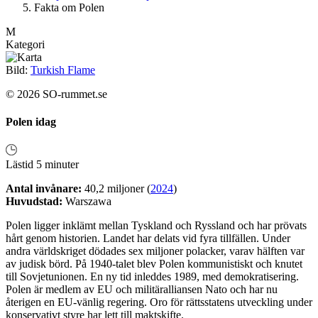
Fakta om Polen
M
Kategori
Bild:
Turkish Flame
© 2026 SO-rummet.se
Polen idag
Lästid 5 minuter
Antal invånare:
40,2 miljoner (
2024
)
Huvudstad:
Warszawa
Polen ligger inklämt mellan Tyskland och Ryssland och har prövats
hårt genom historien. Landet har delats vid fyra tillfällen. Under
andra världskriget dödades sex miljoner polacker, varav hälften var
av judisk börd. På 1940-talet blev Polen kommunistiskt och knutet
till Sovjetunionen. En ny tid inleddes 1989, med demokratisering.
Polen är medlem av EU och militäralliansen Nato och har nu
återigen en EU-vänlig regering. Oro för rättsstatens utveckling under
konservativt styre har lett till maktskifte.