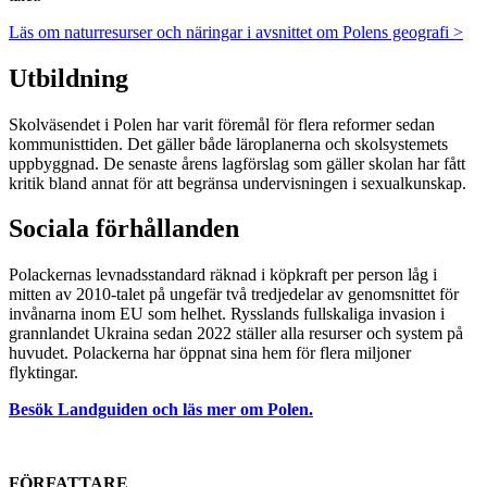
Läs om naturresurser och näringar i avsnittet om Polens geografi >
Utbildning
Skolväsendet i Polen har varit föremål för flera reformer sedan
kommunisttiden. Det gäller både läroplanerna och skolsystemets
uppbyggnad. De senaste årens lagförslag som gäller skolan har fått
kritik bland annat för att begränsa undervisningen i sexualkunskap.
Sociala förhållanden
Polackernas levnadsstandard räknad i köpkraft per person låg i
mitten av 2010-talet på ungefär två tredjedelar av genomsnittet för
invånarna inom EU som helhet. Rysslands fullskaliga invasion i
grannlandet Ukraina sedan 2022 ställer alla resurser och system på
huvudet. Polackerna har öppnat sina hem för flera miljoner
flyktingar.
Besök Landguiden och läs mer om Polen.
FÖRFATTARE