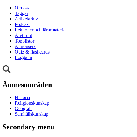
Om oss
Taggar
Artikelarkiv
Podcast
Lektioner och lärarmaterial
Året runt
Topplistor
Annonsera
Quiz & flashcards
Logga in
Ämnesområden
Historia
Religionskunskap
Geografi
Samhällskunskap
Secondary menu