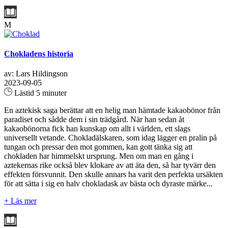
M
Chokladens historia
av: Lars Hildingson
2023-09-05
Lästid 5 minuter
En aztekisk saga berättar att en helig man hämtade kakaobönor från
paradiset och sådde dem i sin trädgård. När han sedan åt
kakaobönorna fick han kunskap om allt i världen, ett slags
universellt vetande. Chokladälskaren, som idag lägger en pralin på
tungan och pressar den mot gommen, kan gott tänka sig att
chokladen har himmelskt ursprung. Men om man en gång i
aztekernas rike också blev klokare av att äta den, så har tyvärr den
effekten försvunnit. Den skulle annars ha varit den perfekta ursäkten
för att sätta i sig en halv chokladask av bästa och dyraste märke...
+ Läs mer