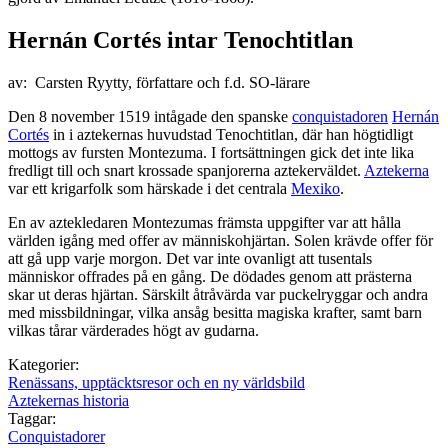
Hernán Cortés intar Tenochtitlan
av: Carsten Ryytty, författare och f.d. SO-lärare
Den 8 november 1519 intågade den spanske
conquistadoren
Hernán
Cortés
in i aztekernas huvudstad Tenochtitlan, där han högtidligt
mottogs av fursten Montezuma. I fortsättningen gick det inte lika
fredligt till och snart krossade spanjorerna aztekerväldet.
Aztekerna
var ett krigarfolk som härskade i det centrala
Mexiko
.
En av aztekledaren Montezumas främsta uppgifter var att hålla
världen igång med offer av människohjärtan. Solen krävde offer för
att gå upp varje morgon. Det var inte ovanligt att tusentals
människor offrades på en gång. De dödades genom att prästerna
skar ut deras hjärtan. Särskilt åtråvärda var puckelryggar och andra
med missbildningar, vilka ansåg besitta magiska krafter, samt barn
vilkas tårar värderades högt av gudarna.
Kategorier:
Renässans, upptäcktsresor och en ny världsbild
Aztekernas historia
Taggar:
Conquistadorer