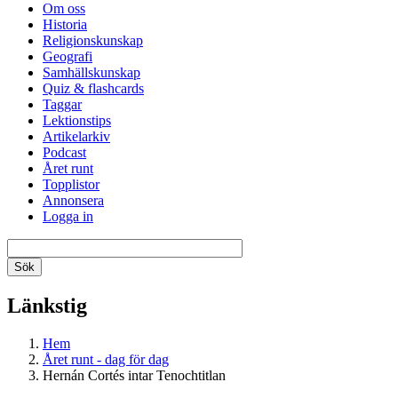
Om oss
Historia
Religionskunskap
Geografi
Samhällskunskap
Quiz & flashcards
Taggar
Lektionstips
Artikelarkiv
Podcast
Året runt
Topplistor
Annonsera
Logga in
Länkstig
Hem
Året runt - dag för dag
Hernán Cortés intar Tenochtitlan