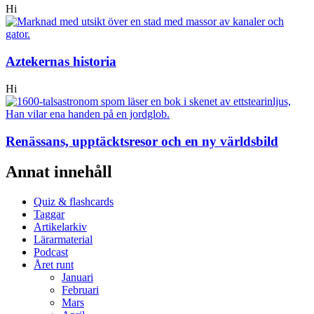
Hi
Aztekernas historia
Hi
Renässans, upptäcktsresor och en ny världsbild
Annat innehåll
Quiz & flashcards
Taggar
Artikelarkiv
Lärarmaterial
Podcast
Året runt
Januari
Februari
Mars