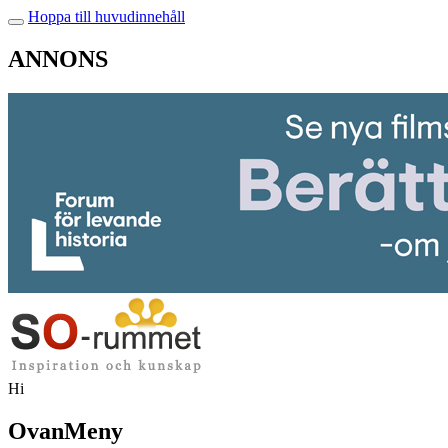
Hoppa till huvudinnehåll
ANNONS
Hi
OvanMeny