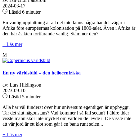
av: Jan-Olof Fallström
2024-03-17
Lästid 6 minuter
En vanlig uppfattning är att det inte fanns några handelsvägar i
Afrika före européernas kolonisation på 1800-talet. Även i Afrika är
den här åsikten fortfarande vanlig. Stämmer den?
+ Läs mer
M
En ny världsbild – den heliocentriska
av: Lars Hildingson
2023-09-10
Lästid 5 minuter
Alla har väl funderat över hur universum egentligen är uppbyggt.
Tar det slut någonstans? Vad kommer i så fall sedan? I äldre tider
visste människor inte mycket om världen de levde i. De visste inte
att vår jord är ett klot som går i en bana runt solen...
+ Läs mer