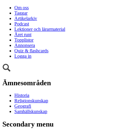
Om oss
Taggar
Artikelarkiv
Podcast
Lektioner och lärarmaterial
Året runt
Topplistor
Annonsera
Quiz & flashcards
Logga in
Ämnesområden
Historia
Religionskunskap
Geografi
Samhällskunskap
Secondary menu