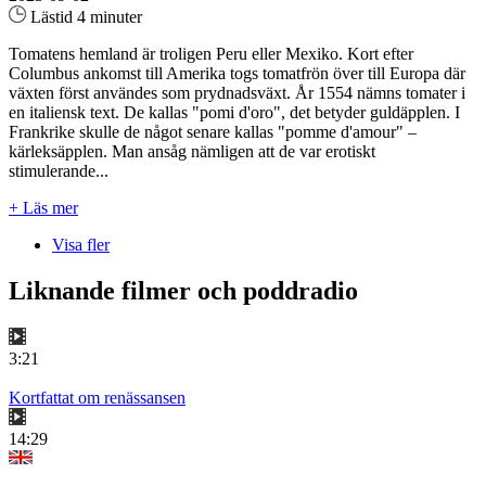
Lästid 4 minuter
Tomatens hemland är troligen Peru eller Mexiko. Kort efter
Columbus ankomst till Amerika togs tomatfrön över till Europa där
växten först användes som prydnadsväxt. År 1554 nämns tomater i
en italiensk text. De kallas "pomi d'oro", det betyder guldäpplen. I
Frankrike skulle de något senare kallas "pomme d'amour" –
kärleksäpplen. Man ansåg nämligen att de var erotiskt
stimulerande...
+ Läs mer
Visa fler
Liknande filmer och poddradio
3:21
Kortfattat om renässansen
14:29