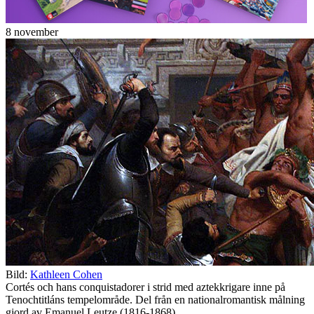
8 november
Bild:
Kathleen Cohen
Cortés och hans conquistadorer i strid med aztekkrigare inne på
Tenochtitláns tempelområde. Del från en nationalromantisk målning
gjord av Emanuel Leutze (1816-1868).