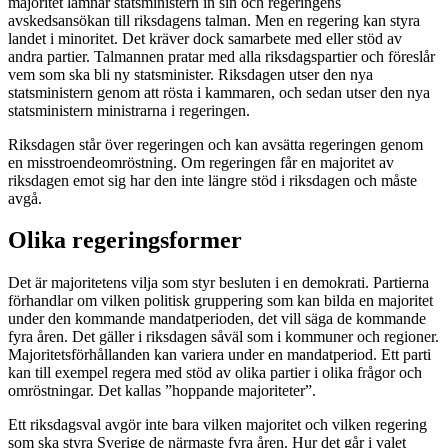
majoritet lämnar statsministern in sin och regeringens
avskedsansökan till riksdagens talman. Men en regering kan styra
landet i minoritet. Det kräver dock samarbete med eller stöd av
andra partier. Talmannen pratar med alla riksdagspartier och föreslår
vem som ska bli ny statsminister. Riksdagen utser den nya
statsministern genom att rösta i kammaren, och sedan utser den nya
statsministern ministrarna i regeringen.
Riksdagen står över regeringen och kan avsätta regeringen genom
en misstroendeomröstning. Om regeringen får en majoritet av
riksdagen emot sig har den inte längre stöd i riksdagen och måste
avgå.
Olika regeringsformer
Det är majoritetens vilja som styr besluten i en demokrati. Partierna
förhandlar om vilken politisk gruppering som kan bilda en majoritet
under den kommande mandatperioden, det vill säga de kommande
fyra åren. Det gäller i riksdagen såväl som i kommuner och regioner.
Majoritetsförhållanden kan variera under en mandatperiod. Ett parti
kan till exempel regera med stöd av olika partier i olika frågor och
omröstningar. Det kallas ”hoppande majoriteter”.
Ett riksdagsval avgör inte bara vilken majoritet och vilken regering
som ska styra Sverige de närmaste fyra åren. Hur det går i valet