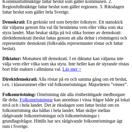
Kommunfullmäktige fattar beslut som gäller kommunen. 2.
Regionfullmäktige fattar beslut som gäller regionen. 3. Riksdagen
fattar beslut som gäller hela Sverige.
Demokrati:
Ett grekiskt ord som betyder folkstyre. Ett statsskick
där väljarna genom fria val får bestämma vem eller vilka som ska
styra landet. Man brukar skilja på två olika former av demokrati:
direktdemokrati (beslut fattas genom att alla deltar i röstningen) och
representativ demokrati (folkvalda representanter röstar och fattar
beslut).
Diktatur:
Motsatsen till demokrati. I en diktatur kan väljarna inte
välja vem eller vilka som ska styra. Inte heller kan de styrande röstas
bort från makten i allmänna val.
Läs mer >
Direktdemokrati:
Alla röstar på en och samma gång om ett beslut,
t.ex. i klassrummet eller vid folkomröstningar. Majoriteten ”vinner”.
Folkomröstning:
Omröstning där alla röstberättigade medborgare
får delta.
Folkomröstningar
kan anordnas i vissa frågor både på lokal
nivå och i hela landet. Det är riksdagen som fattar beslut om en
folkomröstning ska hållas i hela landet. Man skiljer mellan
rådgivande folkomröstningar och folkomröstningar i
grundlagsfrågor. Hittills har sex rådgivande folkomröstningar ägt
rum i Sverige.