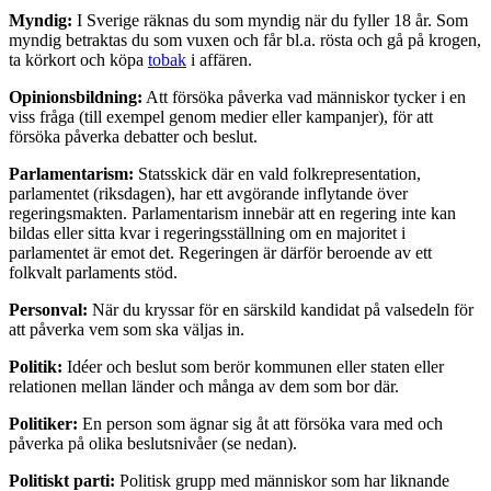
Myndig:
I Sverige räknas du som myndig när du fyller 18 år. Som
myndig betraktas du som vuxen och får bl.a. rösta och gå på krogen,
ta körkort och köpa
tobak
i affären.
Opinionsbildning:
Att försöka påverka vad människor tycker i en
viss fråga (till exempel genom medier eller kampanjer), för att
försöka påverka debatter och beslut.
Parlamentarism:
Statsskick där en vald folkrepresentation,
parlamentet (riksdagen), har ett avgörande inflytande över
regeringsmakten. Parlamentarism innebär att en regering inte kan
bildas eller sitta kvar i regeringsställning om en majoritet i
parlamentet är emot det. Regeringen är därför beroende av ett
folkvalt parlaments stöd.
Personval:
När du kryssar för en särskild kandidat på valsedeln för
att påverka vem som ska väljas in.
Politik:
Idéer och beslut som berör kommunen eller staten eller
relationen mellan länder och många av dem som bor där.
Politiker:
En person som ägnar sig åt att försöka vara med och
påverka på olika beslutsnivåer (se nedan).
Politiskt parti:
Politisk grupp med människor som har liknande