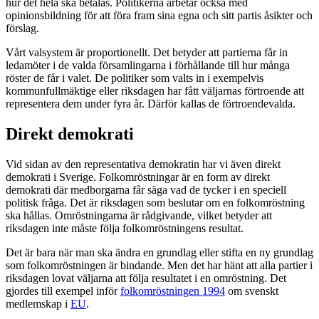
hur det hela ska betalas. Politikerna arbetar också med
opinionsbildning för att föra fram sina egna och sitt partis åsikter och
förslag.
Vårt valsystem är proportionellt. Det betyder att partierna får in
ledamöter i de valda församlingarna i förhållande till hur många
röster de får i valet. De politiker som valts in i exempelvis
kommunfullmäktige eller riksdagen har fått väljarnas förtroende att
representera dem under fyra år. Därför kallas de förtroendevalda.
Direkt demokrati
Vid sidan av den representativa demokratin har vi även direkt
demokrati i Sverige. Folkomröstningar är en form av direkt
demokrati där medborgarna får säga vad de tycker i en speciell
politisk fråga. Det är riksdagen som beslutar om en folkomröstning
ska hållas. Omröstningarna är rådgivande, vilket betyder att
riksdagen inte måste följa folkomröstningens resultat.
Det är bara när man ska ändra en grundlag eller stifta en ny grundlag
som folkomröstningen är bindande. Men det har hänt att alla partier i
riksdagen lovat väljarna att följa resultatet i en omröstning. Det
gjordes till exempel inför
folkomröstningen 1994
om svenskt
medlemskap i
EU
.