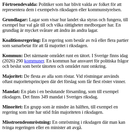
Förtroendevalda:
Politiker som har blivit valda av folket för att
representera dem i exempelvis riksdagen eller kommunstyrelsen.
Grundlagar:
Lagar som visar hur landet ska styras och fungera, till
exempel hur val går till och vilka rättigheter medborgare har. En
grundlag är mycket svårare att ändra än andra lagar.
Koalitionsregering:
En regering som består av två eller flera partier
som samarbetar för att få majoritet i riksdagen.
Kommun:
Det närmaste området runt en tätort. I Sverige finns idag
(2026) 290
kommuner
. En kommun har ansvaret för politiska frågor
och beslut som berör tätorten och området runt omkring.
Majoritet:
De flesta av alla som röstar. Vid röstningar används
oftast majoritetsprincipen där det förslag som får flest röster vinner.
Mandat:
En plats i en beslutande församling, som till exempel
riksdagen. Det finns 349 mandat i Sveriges riksdag.
Minoritet:
En grupp som är mindre än hälften, till exempel en
regering som inte har stöd från majoriteten i riksdagen.
Misstroendeomröstning:
En omröstning i riksdagen där man kan
tvinga regeringen eller en minister att avgå.