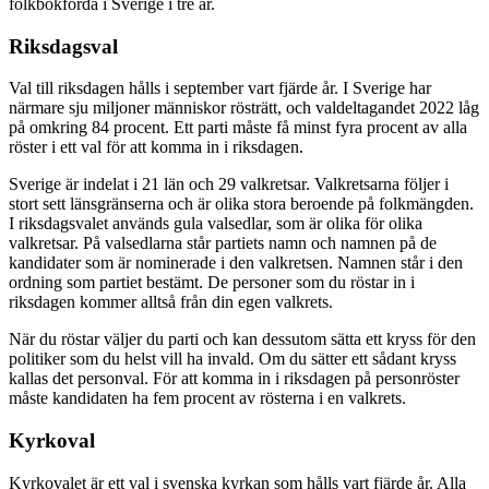
folkbokförda i Sverige i tre år.
Riksdagsval
Val till riksdagen hålls i september vart fjärde år. I Sverige har
närmare sju miljoner människor rösträtt, och valdeltagandet 2022 låg
på omkring 84 procent. Ett parti måste få minst fyra procent av alla
röster i ett val för att komma in i riksdagen.
Sverige är indelat i 21 län och 29 valkretsar. Valkretsarna följer i
stort sett länsgränserna och är olika stora beroende på folkmängden.
I riksdagsvalet används gula valsedlar, som är olika för olika
valkretsar. På valsedlarna står partiets namn och namnen på de
kandidater som är nominerade i den valkretsen. Namnen står i den
ordning som partiet bestämt. De personer som du röstar in i
riksdagen kommer alltså från din egen valkrets.
När du röstar väljer du parti och kan dessutom sätta ett kryss för den
politiker som du helst vill ha invald. Om du sätter ett sådant kryss
kallas det personval. För att komma in i riksdagen på personröster
måste kandidaten ha fem procent av rösterna i en valkrets.
Kyrkoval
Kyrkovalet är ett val i svenska kyrkan som hålls vart fjärde år. Alla