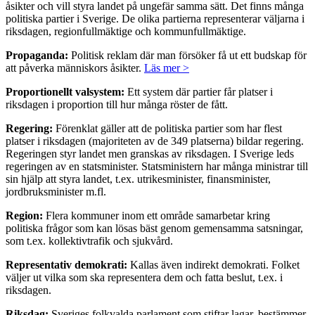
åsikter och vill styra landet på ungefär samma sätt. Det finns många
politiska partier i Sverige. De olika partierna representerar väljarna i
riksdagen, regionfullmäktige och kommunfullmäktige.
Propaganda:
Politisk reklam där man försöker få ut ett budskap för
att påverka människors åsikter.
Läs mer >
Proportionellt valsystem:
Ett system där partier får platser i
riksdagen i proportion till hur många röster de fått.
Regering:
Förenklat gäller att de politiska partier som har flest
platser i riksdagen (majoriteten av de 349 platserna) bildar regering.
Regeringen styr landet men granskas av riksdagen. I Sverige leds
regeringen av en statsminister. Statsministern har många ministrar till
sin hjälp att styra landet, t.ex. utrikesminister, finansminister,
jordbruksminister m.fl.
Region:
Flera kommuner inom ett område samarbetar kring
politiska frågor som kan lösas bäst genom gemensamma satsningar,
som t.ex. kollektivtrafik och sjukvård.
Representativ demokrati:
Kallas även indirekt demokrati. Folket
väljer ut vilka som ska representera dem och fatta beslut, t.ex. i
riksdagen.
Riksdag:
Sveriges folkvalda parlament som stiftar lagar, bestämmer