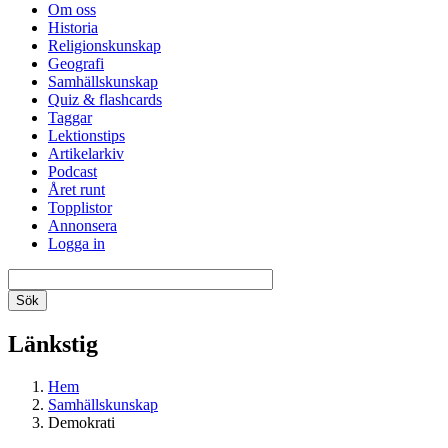
Om oss
Historia
Religionskunskap
Geografi
Samhällskunskap
Quiz & flashcards
Taggar
Lektionstips
Artikelarkiv
Podcast
Året runt
Topplistor
Annonsera
Logga in
Länkstig
Hem
Samhällskunskap
Demokrati