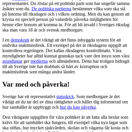
representanter. Du röstar på ett politiskt parti som har ungefär samma
åsikter som du.
De politiska partierna
bestämmer vilka som ska stå
på listorna till riksdagen och i vilken ordning. Men du kan genom att
kryssa en speciell person på valsedeln påverka möjligheten för
henne eller honom att komma in. För att bli invald i Sveriges riksdag
ska man vara 18 år och svensk medborgare.
I en
demokrati
är det viktigt att det finns inbyggda system för att
undvika maktmissbruk. Ett exempel på det är riksdagens uppgift att
kontrollera regeringen. Det kallas riksdagens kontrollmakt. Våra
myndigheter har alltid kunnat granskas tack vare den insyn som våra
grundlagar
ger
medierna
och allmänheten. Detta har troligen bidragit
till att Sverige inte har drabbats så hårt av korruption och
maktmissbruk som många andra länder.
Var med och påverka!
Sverige har ett representativt
statsskick
. Som medborgare är det
viktigt att du tar del av dina rättigheter och håller dig informerad om
hur samhället är uppbyggt och
hur du kan påverka
.
Den viktigaste uppgiften för våra politiker är att fatta alla beslut som
krävs för att samhället ska fungera, till exempel vilka nya lagar som
ska stiftas, hur mycket sjukvården, skolan och vägarna får kosta och