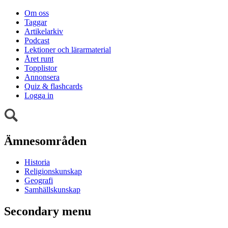
Om oss
Taggar
Artikelarkiv
Podcast
Lektioner och lärarmaterial
Året runt
Topplistor
Annonsera
Quiz & flashcards
Logga in
Ämnesområden
Historia
Religionskunskap
Geografi
Samhällskunskap
Secondary menu