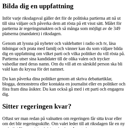
Bilda dig en uppfattning
Inför varje riksdagsval gäller det för de politiska partierna att nå ut
till sina väljare och påverka dem att rösta på ett visst sätt. Målet för
partierna är regeringsmakten och så många som möjligt av de 349
platserna (mandaten) i riksdagen.
Genom att lyssna på nyheter och valdebatter i radio och tv, läsa
tidningar och prata med familj och vänner kan du som väljare bilda
dig en uppfattning om vilket parti och vilka politiker du vill rösta på.
Partierna utser sina kandidater till de olika valen och trycker
valsedlar med deras namn. Om du vill att en särskild person ska bli
vald kan du kryssa för det namnet.
Du kan påverka dina politiker genom att skriva debattartiklar,
blogga, demonstrera eller kontakta en journalist eller en politiker och
föra fram dina åsikter. Du kan också gå med i ett parti och engagera
dig.
Sitter regeringen kvar?
Oftast ser man redan på valnatten om regeringen får sitta kvar eller
om det blir regeringsskifte. Om valet leder till att riksdagen får en ny