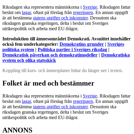
Riksdagen ska representera människorna i
Sverige
. Riksdagen fattar
beslut om
lagar
, oftast på förslag från
regeringen
. En annan uppgift
är att bestämma
statens utgifter och inkomster
. Dessutom ska
riksdagen granska regeringen, delta i beslut om Sveriges
utrikespolitik och arbeta med EU-frågor.
Introduktion till ämnesområdet Demokrati. Avsnittet innehåller
också fem underkategorier:
Demokratins grunder
|
Sveriges
politiska system
|
Politiska partier i Sveriges riksdag
|
Demokratisk påverkan och demokratimodeller
|
Demokratiska
system och olika statsskick
Koppling till kurs- och ämnesplaner hittar du längre ner i texten.
Folket är med och bestämmer
Riksdagen ska representera människorna i
Sverige
. Riksdagen fattar
beslut om
lagar
, oftast på förslag från
regeringen
. En annan uppgift
är att bestämma
statens utgifter och inkomster
. Dessutom ska
riksdagen granska regeringen, delta i beslut om Sveriges
utrikespolitik och arbeta med EU-frågor.
ANNONS