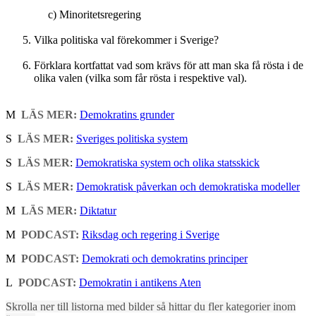
c) Minoritetsregering
Vilka politiska val förekommer i Sverige?
Förklara kortfattat vad som krävs för att man ska få rösta i de
olika valen (vilka som får rösta i respektive val).
M
LÄS MER:
Demokratins grunder
S
LÄS MER:
Sveriges politiska system
S
LÄS MER
:
Demokratiska system och olika statsskick
S
LÄS MER:
Demokratisk påverkan och demokratiska modeller
M
LÄS MER:
Diktatur
M
PODCAST:
Riksdag och regering i Sverige
M
PODCAST:
Demokrati och demokratins principer
L
PODCAST:
Demokratin i antikens Aten
Skrolla ner till listorna med bilder så hittar du fler kategorier inom