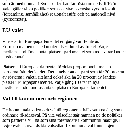
som är medlemmar i Svenska kyrkan får rösta om de fyllt 16 år.
Valet gäller vilka politiker som ska styra svenska kyrkan lokalt
(församling, samfällighet) regionalt (stift) och på nationell nivå
(kyrkomötet).
EU-valet
Vi röstar till Europaparlamentet en gång vart femte år.
Europaparlamentets ledamöter utses direkt av folket. Varje
medlemsland får ett antal platser i parlamentet som motsvarar landets
invånarantal.
Platserna i Europaparlamentet fördelas proportionellt mellan
partierna från det landet. Det innebär att ett parti som får 20 procent
av rösterna i valet i sitt land också ska ha 20 procent av landets
platser i Europaparlamentet. Varje gång EU tar in nya
medlemsländer ändras antalet platser i Europaparlamentet.
Val till kommunen och regionen
De kommunala valen och val till regionerna hålls samma dag som
ordinarie riksdagsval. På vita valsedlar står namnen på de politiker
som partierna vill ha som sina företrädare i kommunfullmäktige. I
regionvalen används blå valsedlar. I kommunalval finns ingen