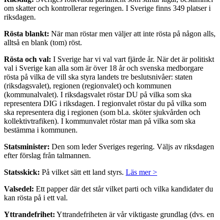
om skatter och kontrollerar regeringen. I Sverige finns 349 platser i
riksdagen.
Rösta blankt:
När man röstar men väljer att inte rösta på någon alls,
alltså en blank (tom) röst.
Rösta och val:
I Sverige har vi val vart fjärde år. När det är politiskt
val i Sverige kan alla som är över 18 år och svenska medborgare
rösta på vilka de vill ska styra landets tre beslutsnivåer: staten
(riksdagsvalet), regionen (regionvalet) och kommunen
(kommunalvalet). I riksdagsvalet röstar DU på vilka som ska
representera DIG i riksdagen. I regionvalet röstar du på vilka som
ska representera dig i regionen (som bl.a. sköter sjukvården och
kollektivtrafiken). I kommunvalet röstar man på vilka som ska
bestämma i kommunen.
Statsminister:
Den som leder Sveriges regering. Väljs av riksdagen
efter förslag från talmannen.
Statsskick:
På vilket sätt ett land styrs.
Läs mer >
Valsedel:
Ett papper där det står vilket parti och vilka kandidater du
kan rösta på i ett val.
Yttrandefrihet:
Yttrandefriheten är vår viktigaste grundlag (dvs. en