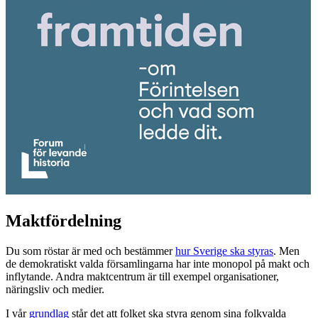
Maktfördelning
Du som röstar är med och bestämmer
hur Sverige ska styras
.
Men
de demokratiskt valda församlingarna har inte monopol på makt och
inflytande. Andra maktcentrum är till exempel organisationer,
näringsliv och medier.
I vår
grundlag
står det att folket ska styra genom sina folkvalda