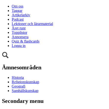
Om oss
Taggar
Artikelarkiv
Podcast
Lektioner och lärarmaterial
Året runt
Topplistor
Annonsera
Quiz & flashcards
Logga in
Ämnesområden
Historia
Religionskunskap
Geografi
Samhällskunskap
Secondary menu