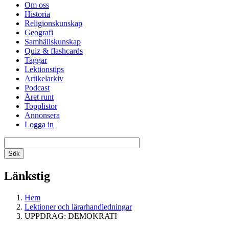
Om oss
Historia
Religionskunskap
Geografi
Samhällskunskap
Quiz & flashcards
Taggar
Lektionstips
Artikelarkiv
Podcast
Året runt
Topplistor
Annonsera
Logga in
Länkstig
Hem
Lektioner och lärarhandledningar
UPPDRAG: DEMOKRATI