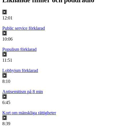
Liknande filmer och poddradio
12:01
Public service förklarad
10:06
Populism förklarad
11:51
Lobbyism förklarad
8:10
Antisemitism på 8 min
6:45
Kort om mänskliga rättigheter
8:39