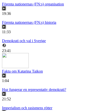
Förenta nationernas (FN:s) organisation
19:36
Förenta nationernas (FN:s) historia
11:33
Demokrati och val i Sverige
23:41
Fakta om Katarina Taikon
1:04
Hur fungerar en representativ demokrati?
21:52
Imperialism och rasismens rötter