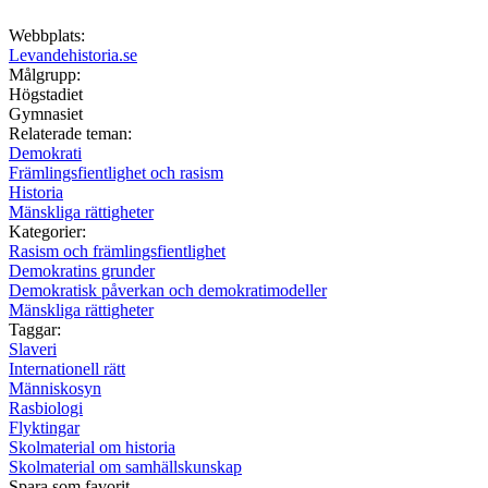
Webbplats:
Levandehistoria.se
Målgrupp:
Högstadiet
Gymnasiet
Relaterade teman:
Demokrati
Främlingsfientlighet och rasism
Historia
Mänskliga rättigheter
Kategorier:
Rasism och främlingsfientlighet
Demokratins grunder
Demokratisk påverkan och demokratimodeller
Mänskliga rättigheter
Taggar:
Slaveri
Internationell rätt
Människosyn
Rasbiologi
Flyktingar
Skolmaterial om historia
Skolmaterial om samhällskunskap
Spara som favorit