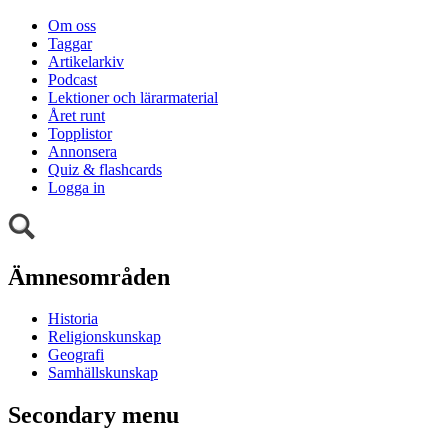
Om oss
Taggar
Artikelarkiv
Podcast
Lektioner och lärarmaterial
Året runt
Topplistor
Annonsera
Quiz & flashcards
Logga in
Ämnesområden
Historia
Religionskunskap
Geografi
Samhällskunskap
Secondary menu