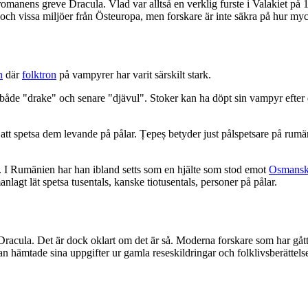
 romanens greve Dracula. Vlad var alltså en verklig furste i Valakiet på
och vissa miljöer från Östeuropa, men forskare är inte säkra på hur my
n
där
folktron
på vampyrer har varit särskilt stark.
ll både "drake" och senare "djävul". Stoker kan ha döpt sin vampyr ef
tt spetsa dem levande på pålar. Țepeș betyder just pålspetsare på rumä
. I Rumänien har han ibland setts som en hjälte som stod emot
Osmanska
lagt lät spetsa tusentals, kanske tiotusentals, personer på pålar.
 Dracula. Det är dock oklart om det är så. Moderna forskare som har gåt
an hämtade sina uppgifter ur gamla reseskildringar och folklivsberättels