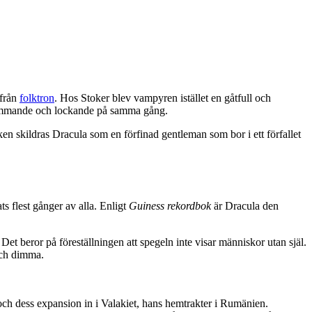
 från
folktron
. Hos Stoker blev vampyren istället en gåtfull och
krämmande och lockande på samma gång.
en skildras Dracula som en förfinad gentleman som bor i ett förfallet
s flest gånger av alla. Enligt
Guiness rekordbok
är Dracula den
et beror på föreställningen att spegeln inte visar människor utan själ.
och dimma.
h dess expansion in i Valakiet, hans hemtrakter i Rumänien.