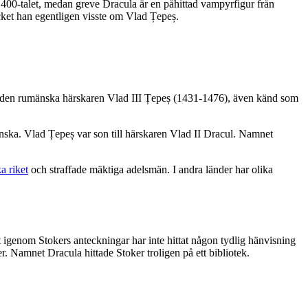
 1400-talet, medan greve Dracula är en påhittad vampyrfigur från
cket han egentligen visste om Vlad Țepeș.
ter den rumänska härskaren Vlad III Țepeș (1431-1476), även känd som
nska. Vlad Țepeș var son till härskaren Vlad II Dracul. Namnet
 riket
och straffade mäktiga adelsmän. I andra länder har olika
t igenom Stokers anteckningar har inte hittat någon tydlig hänvisning
er. Namnet Dracula hittade Stoker troligen på ett bibliotek.