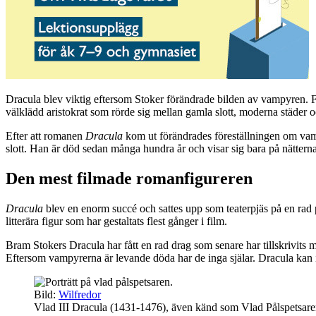
Dracula blev viktig eftersom Stoker förändrade bilden av vampyren.
välklädd aristokrat som rörde sig mellan gamla slott, moderna städe
Efter att romanen
Dracula
kom ut förändrades föreställningen om vampy
slott. Han är död sedan många hundra år och visar sig bara på nätterna
Den mest filmade romanfigureren
Dracula
blev en enorm succé och sattes upp som teaterpjäs på en rad 
litterära figur som har gestaltats flest gånger i film.
Bram Stokers Dracula har fått en rad drag som senare har tillskrivits 
Eftersom vampyrerna är levande döda har de inga själar. Dracula kan 
Bild:
Wilfredor
Vlad III Dracula (1431-1476), även känd som Vlad Pålspetsare