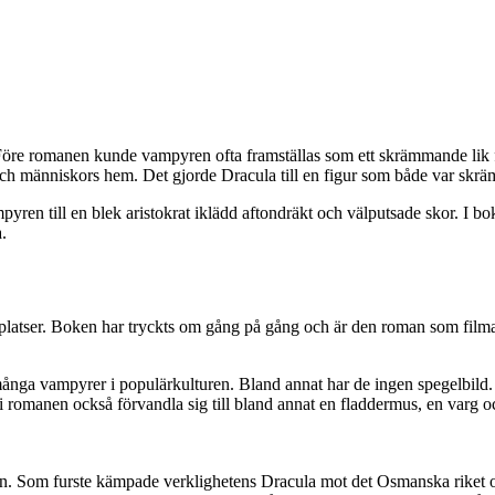
 Före romanen kunde vampyren ofta framställas som ett skrämmande lik
r och människors hem. Det gjorde Dracula till en figur som både var s
ren till en blek aristokrat iklädd aftondräkt och välputsade skor. I bok
.
platser. Boken har tryckts om gång på gång och är den roman som filmat
många vampyrer i populärkulturen. Bland annat har de ingen spegelbild. D
i romanen också förvandla sig till bland annat en fladdermus, en varg 
n. Som furste kämpade verklighetens Dracula mot det Osmanska riket oc