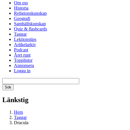
Om oss
Historia
Religionskunskap
Geografi
Samhällskunskap
Quiz & flashcards
Taggar
Lektionstips
Artikelarkiv
Podcast
Året runt
Topplistor
Annonsera
Logga in
Länkstig
Hem
Taggar
Dracula