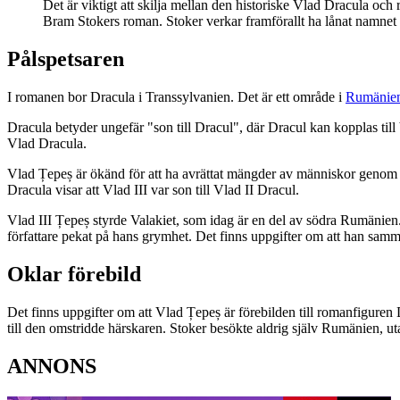
Det är viktigt att skilja mellan den historiske Vlad Dracula och
Bram Stokers roman. Stoker verkar framförallt ha lånat namnet 
Pålspetsaren
I romanen bor Dracula i Transsylvanien. Det är ett område i
Rumänie
Dracula betyder ungefär "son till Dracul", där Dracul kan kopplas ti
Vlad Dracula.
Vlad Țepeș är ökänd för att ha avrättat mängder av människor genom a
Dracula visar att Vlad III var son till Vlad II Dracul.
Vlad III Țepeș styrde Valakiet, som idag är en del av södra Rumänien
författare pekat på hans grymhet. Det finns uppgifter om att han samman
Oklar förebild
Det finns uppgifter om att Vlad Țepeș är förebilden till romanfiguren
till den omstridde härskaren. Stoker besökte aldrig själv Rumänien, ut
ANNONS