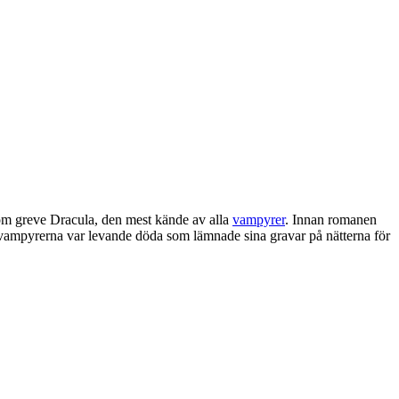
om greve Dracula, den mest kände av alla
vampyrer
. Innan romanen
 vampyrerna var levande döda som lämnade sina gravar på nätterna för