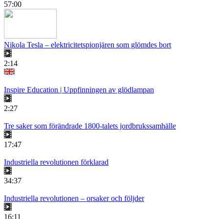
57:00
Nikola Tesla – elektricitetspionjären som glömdes bort
2:14
Inspire Education | Uppfinningen av glödlampan
2:27
Tre saker som förändrade 1800-talets jordbrukssamhälle
17:47
Industriella revolutionen förklarad
34:37
Industriella revolutionen – orsaker och följder
16:11