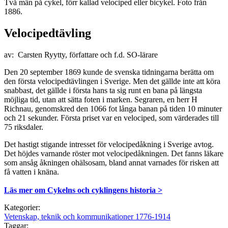
Två män på cykel, förr kallad velociped eller bicykel. Foto från
1886.
Velocipedtävling
av: Carsten Ryytty, författare och f.d. SO-lärare
Den 20 september 1869 kunde de svenska tidningarna berätta om
den första velocipedtävlingen i Sverige. Men det gällde inte att köra
snabbast, det gällde i första hans ta sig runt en bana på längsta
möjliga tid, utan att sätta foten i marken. Segraren, en herr H
Richnau, genomskred den 1066 fot långa banan på tiden 10 minuter
och 21 sekunder. Första priset var en velociped, som värderades till
75 riksdaler.
Det hastigt stigande intresset för velocipedåkning i Sverige avtog.
Det höjdes varnande röster mot velocipedåkningen. Det fanns läkare
som ansåg åkningen ohälsosam, bland annat varnades för risken att
få vatten i knäna.
Läs mer om Cykelns och cyklingens historia >
Kategorier:
Vetenskap, teknik och kommunikationer 1776-1914
Taggar: