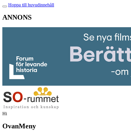
Hoppa till huvudinnehåll
ANNONS
Hi
OvanMeny