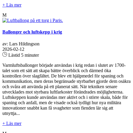
+ Läs mer
M
Ballonger och luftskepp i krig
av: Lars Hildingson
2026-02-12
Lästid 5 minuter
Varmluftsballonger började användas i krig redan i slutet av 1700-
talet som ett sätt att skapa bättre överblick och därmed öka
kontrollen över slagfältet. De blev ett hjälpmedel för spaning och
kommunikation, men deras begränsade styrbarhet gjorde dem osäkra
och svåra att använda på ett planerat sätt. När tekniken senare
utvecklades mot styrbara luftfarkoster förändrades möjligheterna.
Luftskeppen kunde användas mer aktivt och i större skala, både för
spaning och anfall, men de visade också tydligt hur nya militära
innovationer snabbt kan få svagheter som fienden lär sig att
utnyttja...
+ Läs mer