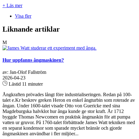
+ Läs mer
Visa fler
Liknande artiklar
M
Hur uppfanns ångmaskinen?
av: Jan-Olof Fallström
2026-04-23
Lästid 11 minuter
Ångkraften prövades långt före industrialiseringen. Redan på 100-
talet e.Kr beskrev greken Heron en enkel ångturbin som roterade av
ångan. Under 1600-talet visade Otto von Guericke med sina
Magdeburgska halvklot hur ånga kunde ge stor kraft. År 1712
byggde Thomas Newcomen en praktisk ångmaskin för att pumpa
vatten ur gruvor. På 1760-talet förbättrade James Watt tekniken med
en separat kondensor som sparade mycket bränsle och gjorde
ångmaskinen användbar i fler miljöer...