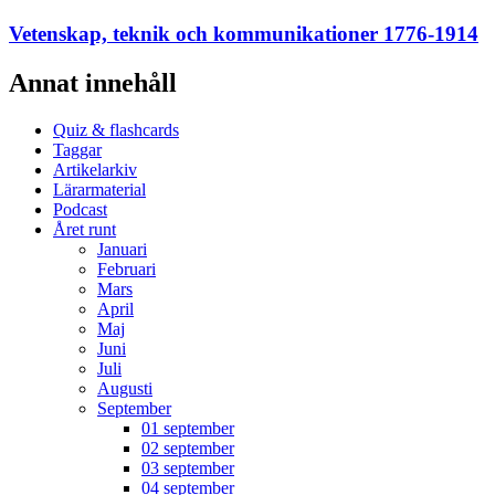
Vetenskap, teknik och kommunikationer 1776-1914
Annat innehåll
Quiz & flashcards
Taggar
Artikelarkiv
Lärarmaterial
Podcast
Året runt
Januari
Februari
Mars
April
Maj
Juni
Juli
Augusti
September
01 september
02 september
03 september
04 september