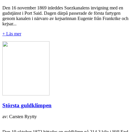
Den 16 november 1869 inleddes Suezkanalens invigning med en
gudstjänst i Port Said. Dagen därpå passerade de första fartygen
genom kanalen i närvaro av kejsarinnan Eugenie från Frankrike och
kejsar...
+ Läs mer
Största guldklimpen
av: Carsten Ryytty
Den 19 oktober 1872 hittades en guldklimp på 214,3 kilo i Hill End,