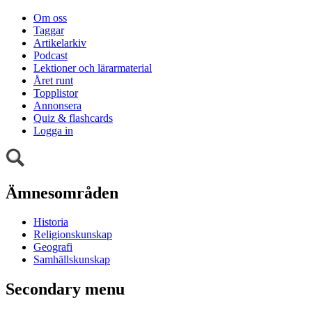
Om oss
Taggar
Artikelarkiv
Podcast
Lektioner och lärarmaterial
Året runt
Topplistor
Annonsera
Quiz & flashcards
Logga in
Ämnesområden
Historia
Religionskunskap
Geografi
Samhällskunskap
Secondary menu