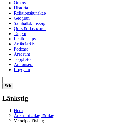
Om oss
Historia
Religionskunskap
Geografi
Samhällskunskap
Quiz & flashcards
Taggar
Lektionstips
Artikelarkiv
Podcast
Året runt
Topplistor
Annonsera
Logga in
Länkstig
Hem
Året runt - dag för dag
Velocipedtävling