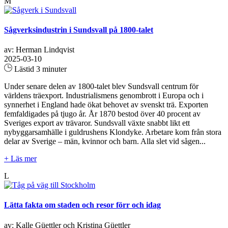
M
Sågverksindustrin i Sundsvall på 1800-talet
av: Herman Lindqvist
2025-03-10
Lästid 3 minuter
Under senare delen av 1800-talet blev Sundsvall centrum för
världens träexport. Industrialismens genombrott i Europa och i
synnerhet i England hade ökat behovet av svenskt trä. Exporten
femfaldigades på tjugo år. År 1870 bestod över 40 procent av
Sveriges export av trävaror. Sundsvall växte snabbt likt ett
nybyggarsamhälle i guldrushens Klondyke. Arbetare kom från stora
delar av Sverige – män, kvinnor och barn. Alla slet vid sågen...
+ Läs mer
L
Lätta fakta om staden och resor förr och idag
av: Kalle Güettler och Kristina Güettler