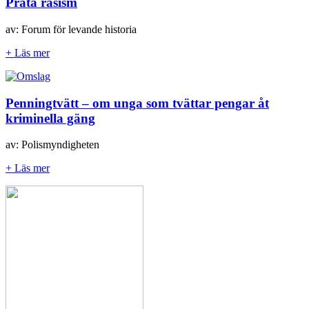
Prata rasism
av: Forum för levande historia
+ Läs mer
Penningtvätt – om unga som tvättar pengar åt
kriminella gäng
av: Polismyndigheten
+ Läs mer