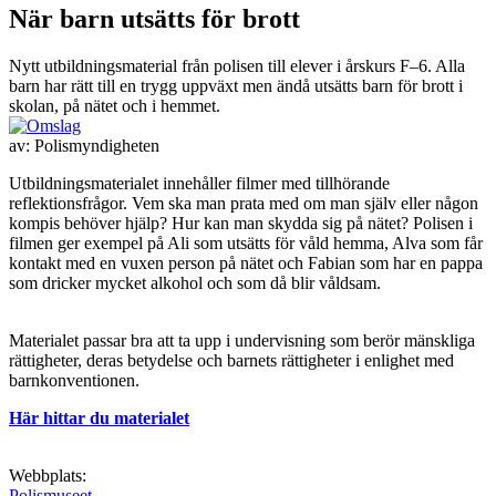
När barn utsätts för brott
Nytt utbildningsmaterial från polisen till elever i årskurs F–6. Alla
barn har rätt till en trygg uppväxt men ändå utsätts barn för brott i
skolan, på nätet och i hemmet.
av:
Polismyndigheten
Utbildningsmaterialet innehåller filmer med tillhörande
reflektionsfrågor. Vem ska man prata med om man själv eller någon
kompis behöver hjälp? Hur kan man skydda sig på nätet? Polisen i
filmen ger exempel på Ali som utsätts för våld hemma, Alva som får
kontakt med en vuxen person på nätet och Fabian som har en pappa
som dricker mycket alkohol och som då blir våldsam.
Materialet passar bra att ta upp i undervisning som berör mänskliga
rättigheter, deras betydelse och barnets rättigheter i enlighet med
barnkonventionen.
Här hittar du materialet
Webbplats:
Polismuseet