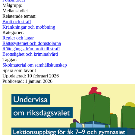
Målgrupp:
Mellanstadiet
Relaterade teman:
Brott och straff
Kränkningar och mobbning
Kategorier:
Regler och lagar
Rättssystemet och domstolarna
Rättegång - från brott till straff
Brottslighet och kriminalvård
Taggar:
Skolmaterial om samhällskunskap
Spara som favorit
Uppdaterad: 10 februari 2026
Publicerad: 1 januari 2026