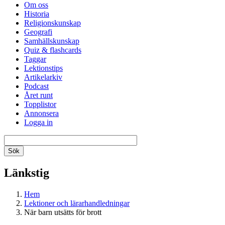
Om oss
Historia
Religionskunskap
Geografi
Samhällskunskap
Quiz & flashcards
Taggar
Lektionstips
Artikelarkiv
Podcast
Året runt
Topplistor
Annonsera
Logga in
Länkstig
Hem
Lektioner och lärarhandledningar
När barn utsätts för brott