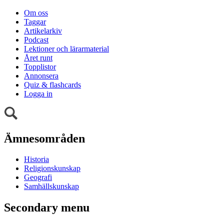
Om oss
Taggar
Artikelarkiv
Podcast
Lektioner och lärarmaterial
Året runt
Topplistor
Annonsera
Quiz & flashcards
Logga in
Ämnesområden
Historia
Religionskunskap
Geografi
Samhällskunskap
Secondary menu