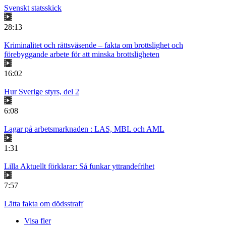
Svenskt statsskick
28:13
Kriminalitet och rättsväsende – fakta om brottslighet och
förebyggande arbete för att minska brottsligheten
16:02
Hur Sverige styrs, del 2
6:08
Lagar på arbetsmarknaden : LAS, MBL och AML
1:31
Lilla Aktuellt förklarar: Så funkar yttrandefrihet
7:57
Lätta fakta om dödsstraff
Visa fler