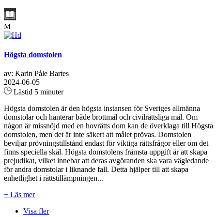
M
Högsta domstolen
av: Karin Påle Bartes
2024-06-05
Lästid 5 minuter
Högsta domstolen är den högsta instansen för Sveriges allmänna
domstolar och hanterar både brottmål och civilrättsliga mål. Om
någon är missnöjd med en hovrätts dom kan de överklaga till Högsta
domstolen, men det är inte säkert att målet prövas. Domstolen
beviljar prövningstillstånd endast för viktiga rättsfrågor eller om det
finns speciella skäl. Högsta domstolens främsta uppgift är att skapa
prejudikat, vilket innebar att deras avgöranden ska vara vägledande
för andra domstolar i liknande fall. Detta hjälper till att skapa
enhetlighet i rättstillämpningen...
+ Läs mer
Visa fler