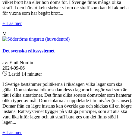
vilket brott han eller hon döms för. I Sverige finns många olika
straff. I den här artikeln skriver vi om de straff som kan bli aktuella
för vuxna som har begått brott...
+ Läs mer
M
Det svenska rättssystemet
av: Emil Nordin
2024-09-06
Lästid 14 minuter
I Sverige bestämmer politikerna i riksdagen vilka lagar som ska
gälla. Domstolarna tolkar sedan dessa lagar och avgör vad som är
rätt i olika situationer. Det finns olika sorters domstolar som hanterar
olika typer av mål. Domstolarna är uppdelade i tre nivåer (instanser).
Domar från en lägre instans kan överklagas och skickas till en högre
instans. Rättssystemet bygger på viktiga principer, som att alla ska
vara lika inför lagen och att straff bara ges om det finns stöd i
lagen...
+ Läs mer