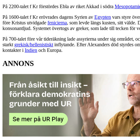
På 2200-talet f Kr förstördes Ebla av riket Akkad i södra
Mesopotami
På 1600-talet f Kr erövrades dagens Syrien av
Egypten
vars styre öv
före Kristus utvidgade
fenicierna
, som levde längs kusten, sitt välde.
konsonantljud. Systemet övertogs av greker, som lade till tecken för v
På 700-talet före vår tideräkning lade assyrierna under sig området, oc
starkt
grekisk/hellenistiskt
inflytande. Efter Alexanders död styrdes om
kontakter i
Indien
och Europa.
ANNONS