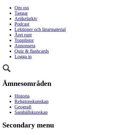
Om oss
Taggar
Artikelarkiv
Podcast
Lektioner och lärarmaterial
Året runt
Topplistor
Annonsera
Quiz & flashcards
Logga in
Ämnesområden
Historia
Religionskunskap
Geografi
Samhällskunskap
Secondary menu