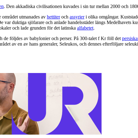
en
. Den akkadiska civilisationen kuvades i sin tur mellan 2000 och 1800
er området utmanades av
hettiter
och
assyrier
i olika omgångar. Kuststade
 De var duktiga sjöfarare och anlade handelsstäder längs Medelhavets kus
okaler och lade grunden för det latinska
alfabetet
.
h de följdes av babylonier och perser. På 300-talet f Kr föll det
persiska
rådet av en av hans generaler, Seleukos, och dennes efterföljare seleu