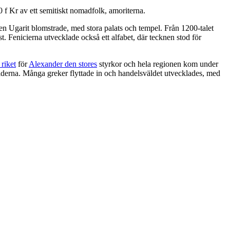
 f Kr av ett semitiskt nomadfolk, amoriterna.
n Ugarit blomstrade, med stora palats och tempel. Från 1200-talet
t. Fenicierna utvecklade också ett alfabet, där tecknen stod för
 riket
för
Alexander den stores
styrkor och hela regionen kom under
kiderna. Många greker flyttade in och handelsväldet utvecklades, med