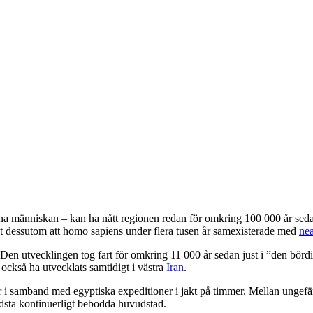
a människan – kan ha nått regionen redan för omkring 100 000 år sedan. 
et dessutom att homo sapiens under flera tusen år samexisterade med
nea
 Den utvecklingen tog fart för omkring 11 000 år sedan just i ”den bö
också ha utvecklats samtidigt i västra
Iran
.
 Kr i samband med egyptiska expeditioner i jakt på timmer. Mellan unge
dsta kontinuerligt bebodda huvudstad.