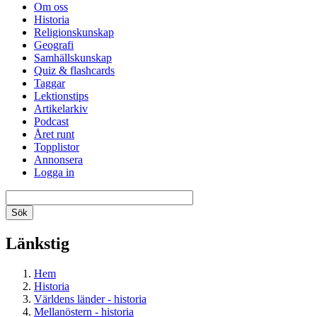
Om oss
Historia
Religionskunskap
Geografi
Samhällskunskap
Quiz & flashcards
Taggar
Lektionstips
Artikelarkiv
Podcast
Året runt
Topplistor
Annonsera
Logga in
Länkstig
Hem
Historia
Världens länder - historia
Mellanöstern - historia