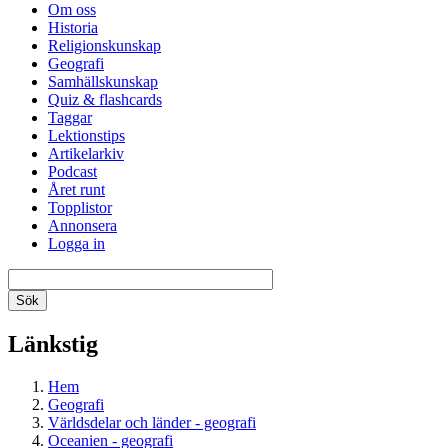
Om oss
Historia
Religionskunskap
Geografi
Samhällskunskap
Quiz & flashcards
Taggar
Lektionstips
Artikelarkiv
Podcast
Året runt
Topplistor
Annonsera
Logga in
Länkstig
Hem
Geografi
Världsdelar och länder - geografi
Oceanien - geografi