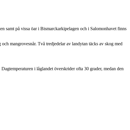
ten samt på vissa öar i Bismarckarkipelagen och i Salomonhavet finns
og och mangrovesnår. Två tredjedelar av landytan täcks av skog med
igt. Dagtemperaturen i låglandet överskrider ofta 30 grader, medan den