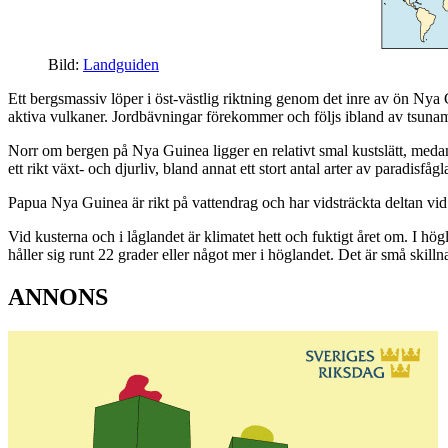
Bild:
Landguiden
Ett bergsmassiv löper i öst-västlig riktning genom det inre av ön Ny
aktiva vulkaner. Jordbävningar förekommer och följs ibland av tsunami
Norr om bergen på Nya Guinea ligger en relativt smal kustslätt, meda
ett rikt växt- och djurliv, bland annat ett stort antal arter av paradisfågla
Papua Nya Guinea är rikt på vattendrag och har vidsträckta deltan vid 
Vid kusterna och i låglandet är klimatet hett och fuktigt året om. I hö
håller sig runt 22 grader eller något mer i höglandet. Det är små skilln
ANNONS