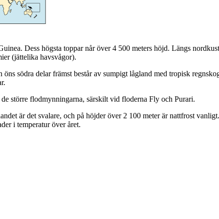
a Guinea. Dess högsta toppar når över 4 500 meters höjd. Längs nordkus
er (jättelika havsvågor).
n öns södra delar främst består av sumpigt lågland med tropisk regnsk
r.
de större flodmynningarna, särskilt vid floderna Fly och Purari.
glandet är det svalare, och på höjder över 2 100 meter är nattfrost vanl
ader i temperatur över året.