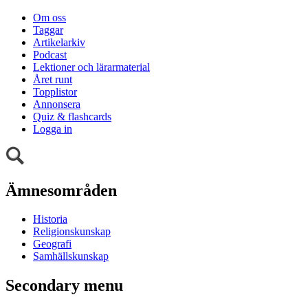
Om oss
Taggar
Artikelarkiv
Podcast
Lektioner och lärarmaterial
Året runt
Topplistor
Annonsera
Quiz & flashcards
Logga in
Ämnesområden
Historia
Religionskunskap
Geografi
Samhällskunskap
Secondary menu