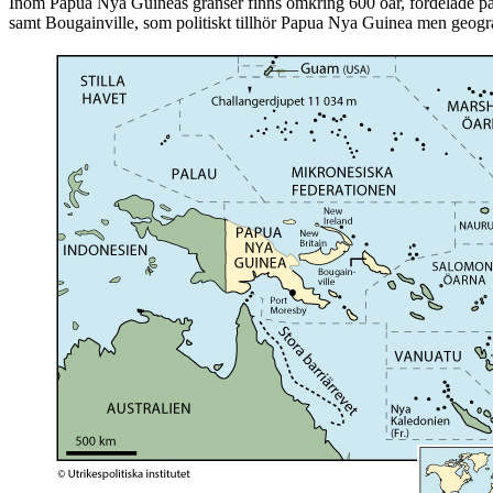
Inom Papua Nya Guineas gränser finns omkring 600 öar, fördelade på 
samt Bougainville, som politiskt tillhör Papua Nya Guinea men geogra