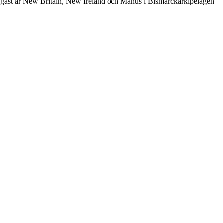
tigast är New Britain, New Ireland och Manus i Bismarckarkipelagen