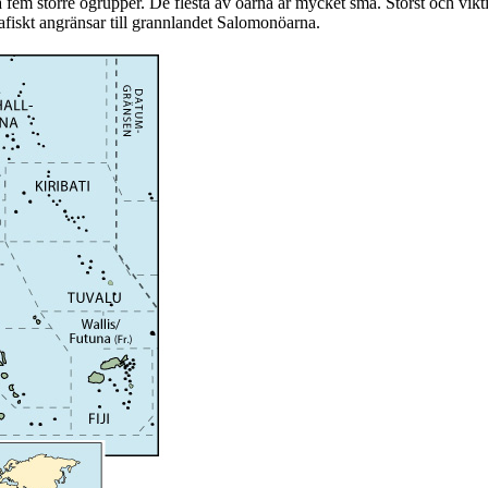
fem större ögrupper. De flesta av öarna är mycket små. Störst och vik
fiskt angränsar till grannlandet Salomonöarna.