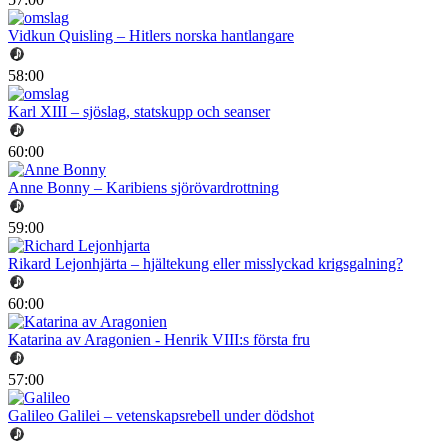
Vidkun Quisling – Hitlers norska hantlangare
58:00
Karl XIII – sjöslag, statskupp och seanser
60:00
Anne Bonny – Karibiens sjörövardrottning
59:00
Rikard Lejonhjärta – hjältekung eller misslyckad krigsgalning?
60:00
Katarina av Aragonien - Henrik VIII:s första fru
57:00
Galileo Galilei – vetenskapsrebell under dödshot