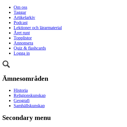
Om oss
Taggar
Artikelarkiv
Podcast
Lektioner och lärarmaterial
Året runt
Topplistor
Annonsera
Quiz & flashcards
Logga in
Ämnesområden
Historia
Religionskunskap
Geografi
Samhällskunskap
Secondary menu