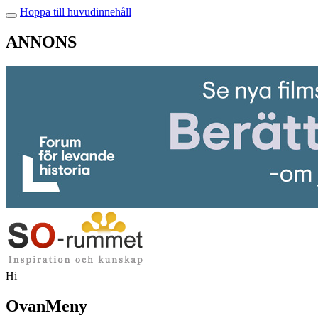
Hoppa till huvudinnehåll
ANNONS
Hi
OvanMeny