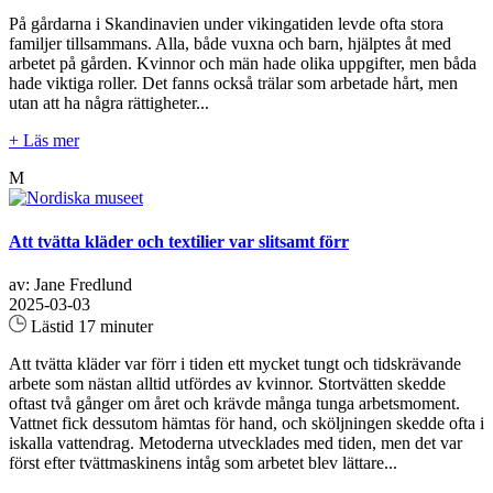
På gårdarna i Skandinavien under vikingatiden levde ofta stora
familjer tillsammans. Alla, både vuxna och barn, hjälptes åt med
arbetet på gården. Kvinnor och män hade olika uppgifter, men båda
hade viktiga roller. Det fanns också trälar som arbetade hårt, men
utan att ha några rättigheter...
+ Läs mer
M
Att tvätta kläder och textilier var slitsamt förr
av: Jane Fredlund
2025-03-03
Lästid 17 minuter
Att tvätta kläder var förr i tiden ett mycket tungt och tidskrävande
arbete som nästan alltid utfördes av kvinnor. Stortvätten skedde
oftast två gånger om året och krävde många tunga arbetsmoment.
Vattnet fick dessutom hämtas för hand, och sköljningen skedde ofta i
iskalla vattendrag. Metoderna utvecklades med tiden, men det var
först efter tvättmaskinens intåg som arbetet blev lättare...