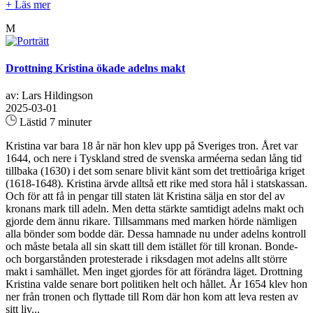
+ Läs mer
M
Drottning Kristina ökade adelns makt
av: Lars Hildingson
2025-03-01
Lästid 7 minuter
Kristina var bara 18 år när hon klev upp på Sveriges tron. Året var
1644, och nere i Tyskland stred de svenska arméerna sedan lång tid
tillbaka (1630) i det som senare blivit känt som det trettioåriga kriget
(1618-1648). Kristina ärvde alltså ett rike med stora hål i statskassan.
Och för att få in pengar till staten lät Kristina sälja en stor del av
kronans mark till adeln. Men detta stärkte samtidigt adelns makt och
gjorde dem ännu rikare. Tillsammans med marken hörde nämligen
alla bönder som bodde där. Dessa hamnade nu under adelns kontroll
och måste betala all sin skatt till dem istället för till kronan. Bonde-
och borgarstånden protesterade i riksdagen mot adelns allt större
makt i samhället. Men inget gjordes för att förändra läget. Drottning
Kristina valde senare bort politiken helt och hållet. År 1654 klev hon
ner från tronen och flyttade till Rom där hon kom att leva resten av
sitt liv...