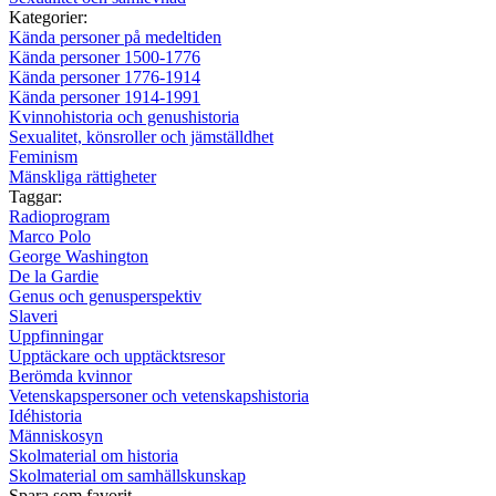
Kategorier:
Kända personer på medeltiden
Kända personer 1500-1776
Kända personer 1776-1914
Kända personer 1914-1991
Kvinnohistoria och genushistoria
Sexualitet, könsroller och jämställdhet
Feminism
Mänskliga rättigheter
Taggar:
Radioprogram
Marco Polo
George Washington
De la Gardie
Genus och genusperspektiv
Slaveri
Uppfinningar
Upptäckare och upptäcktsresor
Berömda kvinnor
Vetenskapspersoner och vetenskapshistoria
Idéhistoria
Människosyn
Skolmaterial om historia
Skolmaterial om samhällskunskap
Spara som favorit