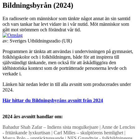
Bildningsbyrån (2024)
En radioserie om människor som tänkte något annat än sin samtid
och vars tankar har levt vidare in i vår nutid. Möt människor som
gått mot strömmen och förändrat vår tid.
av:
Sveriges Utbildningsradio (UR)
Programmen är tänkta att användas i undervisningen på gymnasiet,
folkhögskolor och i folkbildningen, både för att inspirera till
självständigt tänkande, men också för att åskådliggöra den
idéhistoriska kontext som de porträtterade personerna levde och
verkade i.
Länken här nedan leder in till alla avsnitt som producerades under
2024.
Här hittar du Bildningsbyråns avsnitt från 2024
2024 års avsnitt handlar om:
Bahadur Shah Zafar – Indiens sista mogulkejsare | Anne de Lenclos
- fritänkande lyxkurtisan | Carl Milles – skulptörens hemlighet |
Marco Polo – upptäcktsresande | NFS Grundtvig - folkbildningens