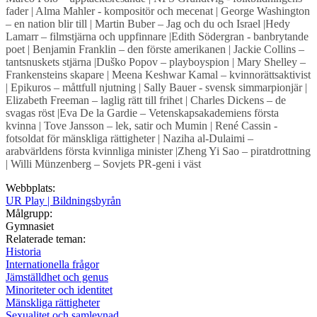
fader | Alma Mahler - kompositör och mecenat | George Washington
– en nation blir till | Martin Buber – Jag och du och Israel |Hedy
Lamarr – filmstjärna och uppfinnare |Edith Södergran - banbrytande
poet | Benjamin Franklin – den förste amerikanen | Jackie Collins –
tantsnuskets stjärna |Duško Popov – playboyspion | Mary Shelley –
Frankensteins skapare | Meena Keshwar Kamal – kvinnorättsaktivist
| Epikuros – måttfull njutning | Sally Bauer - svensk simmarpionjär |
Elizabeth Freeman – laglig rätt till frihet | Charles Dickens – de
svagas röst |Eva De la Gardie – Vetenskapsakademiens första
kvinna | Tove Jansson – lek, satir och Mumin | René Cassin -
fotsoldat för mänskliga rättigheter | Naziha al-Dulaimi –
arabvärldens första kvinnliga minister |Zheng Yi Sao – piratdrottning
| Willi Münzenberg – Sovjets PR-geni i väst
Webbplats:
UR Play | Bildningsbyrån
Målgrupp:
Gymnasiet
Relaterade teman:
Historia
Internationella frågor
Jämställdhet och genus
Minoriteter och identitet
Mänskliga rättigheter
Sexualitet och samlevnad