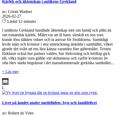
Kärlek och äktenskap i antikens Grekland
av: Göran Wadner
2026-02-27
Lästid 12 minuter
I antikens Grekland handlade äktenskap mer om familj och plikt än
om romantisk kärlek. Målet var att få barn, särskilt en son som
kunde föra släkten vidare och ta ansvar för föräldrarna. Samtidigt
levde män och kvinnor i stor utsträckning åtskilda i samhället, vilket
gjorde det svårt att ens lära känna varandra före giftermålet. Texten
förklarar också hur partner valdes, hur förlovning och bröllop gick
till, vilka regler som gällde vid skilsmässa och varför kvinnors liv
ofta blev starkt begränsat i det mansdominerade grekiska samhället...
+ Läs mer
L
Livet på landet under medeltiden: byn och familjelivet
av: Robert de Vries