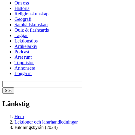
Om oss
Historia
Religionskunskap
Geografi
Samhällskunskap
Quiz & flashcards
Taggar
Lektionstips
Artikelarkiv
Podcast
Året runt
Topplistor
Annonsera
Logga in
Länkstig
Hem
Lektioner och lärarhandledningar
Bildningsbyrån (2024)