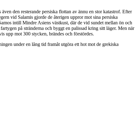
även den resterande persiska flottan av ännu en stor katastrof. Efter
egern vid Salamis gjorde de återigen uppror mot sina persiska
 Samos intill Mindre Asiens västkust, där de vid sundet mellan ön och
v fartygen på stränderna och byggt en palissad kring sitt läger. Men när
tvis upp mot 300 stycken, brändes och förstördes.
ningen under en lång tid framåt utgöra ett hot mot de grekiska