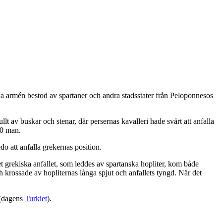
ka armén bestod av spartaner och andra stadsstater från Peloponnesos
t av buskar och stenar, där persernas kavalleri hade svårt att anfalla
000 man.
o att anfalla grekernas position.
et grekiska anfallet, som leddes av spartanska hopliter, kom både
och krossade av hopliternas långa spjut och anfallets tyngd. När det
 (dagens
Turkiet
).