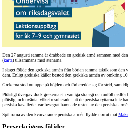
Den 27 augusti samma år drabbade en grekisk armé samman med den pe
(
karta
) tillsammans med atenarna.
I slaget följde den grekiska armén från början samma taktik som den van
dem. Enligt grekiska källor bestod den grekiska armén av omkring 10 0
Grekerna stod nu uppe på höjden och förberedde sig för strid, samtidi
Plötsligt övergav dock grekerna sin vanliga strategi och anföll nedför
plötsligt och oväntat vilket resulterade i att de persiska ryttarna inte 
persiska kavalleriet var besegrat hamnade resten av den persiska ar
Spillrorna av den kvarvarande persiska armén flydde norrut mot
Make
Perserkrigens följder