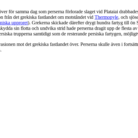
 över för samma dag som perserna förlorade slaget vid Plataiai drabbades 
ion från det grekiska fastlandet om motståndet vid
Thermopyle
, och sjös
oniska upproret
). Grekerna skickade därefter drygt hundra fartyg till ön
 skydda sin flotta och undvika strid hade perserna dragit upp de flesta a
persiska trupperna samtidigt som de resterande persiska fartygen, möjlig
ionen mot det grekiska fastlandet över. Perserna skulle även i fortsätt
.