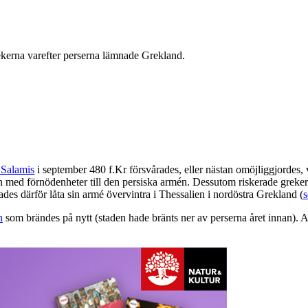
ekerna varefter perserna lämnade Grekland.
d Salamis
i september 480 f.Kr försvårades, eller nästan omöjliggjordes, v
 med förnödenheter till den persiska armén. Dessutom riskerade grekernas
des därför låta sin armé övervintra i Thessalien i nordöstra Grekland (
s
n
som brändes på nytt (staden hade bränts ner av perserna året innan). A