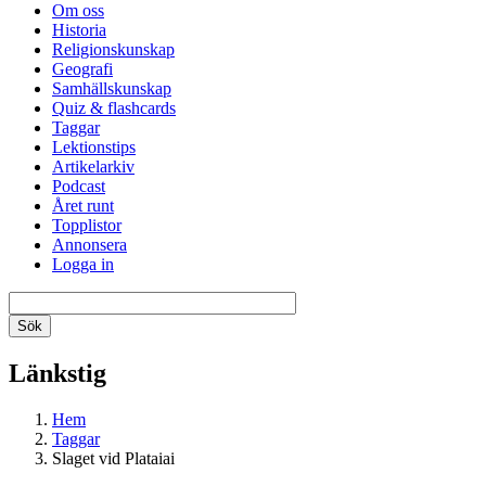
Om oss
Historia
Religionskunskap
Geografi
Samhällskunskap
Quiz & flashcards
Taggar
Lektionstips
Artikelarkiv
Podcast
Året runt
Topplistor
Annonsera
Logga in
Länkstig
Hem
Taggar
Slaget vid Plataiai