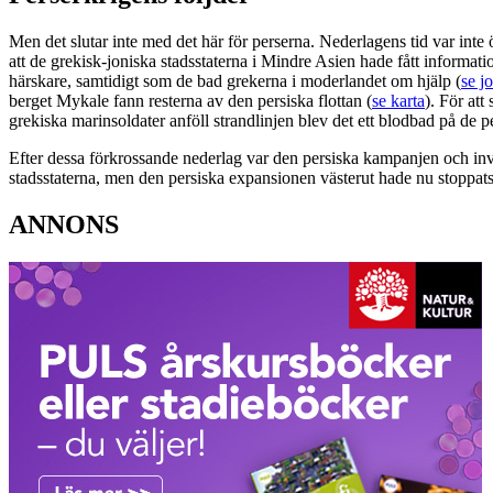
Men det slutar inte med det här för perserna. Nederlagens tid var inte
att de grekisk-joniska stadsstaterna i Mindre Asien hade fått informat
härskare, samtidigt som de bad grekerna i moderlandet om hjälp (
se j
berget Mykale fann resterna av den persiska flottan (
se karta
). För att
grekiska marinsoldater anföll strandlinjen blev det ett blodbad på de 
Efter dessa förkrossande nederlag var den persiska kampanjen och invas
stadsstaterna, men den persiska expansionen västerut hade nu stoppats
ANNONS