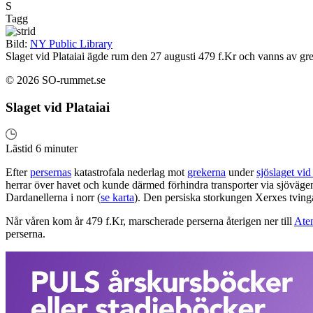
S
Tagg
Bild:
NY Public Library
Slaget vid Plataiai ägde rum den 27 augusti 479 f.Kr och vanns av gr
© 2026 SO-rummet.se
Slaget vid Plataiai
Lästid 6 minuter
Efter
persernas
katastrofala nederlag mot
grekerna
under
sjöslaget vi
herrar över havet och kunde därmed förhindra transporter via sjövägen
Dardanellerna i norr (
se karta
). Den persiska storkungen Xerxes tvinga
Når våren kom år 479 f.Kr, marscherade perserna återigen ner till
Ate
perserna.