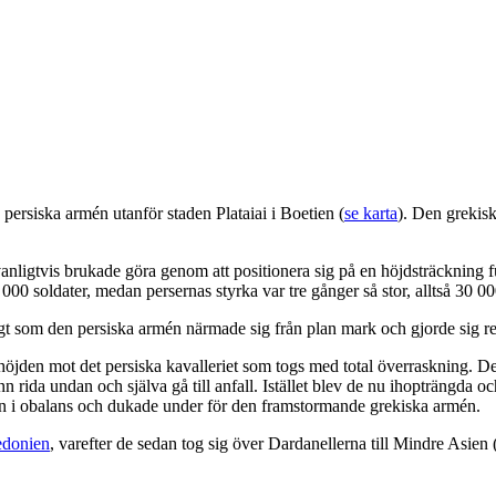
rsiska armén utanför staden Plataiai i Boetien (
se karta
). Den grekis
ligtvis brukade göra genom att positionera sig på en höjdsträckning full
00 soldater, medan persernas styrka var tre gånger så stor, alltså 30 
gt som den persiska armén närmade sig från plan mark och gjorde sig red
 höjden mot det persiska kavalleriet som togs med total överraskning. D
hann rida undan och själva gå till anfall. Istället blev de nu ihopträngda 
mén i obalans och dukade under för den framstormande grekiska armén.
donien
, varefter de sedan tog sig över Dardanellerna till Mindre Asien