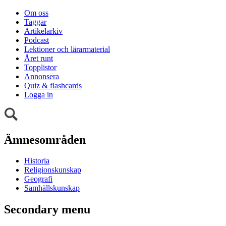
Om oss
Taggar
Artikelarkiv
Podcast
Lektioner och lärarmaterial
Året runt
Topplistor
Annonsera
Quiz & flashcards
Logga in
Ämnesområden
Historia
Religionskunskap
Geografi
Samhällskunskap
Secondary menu