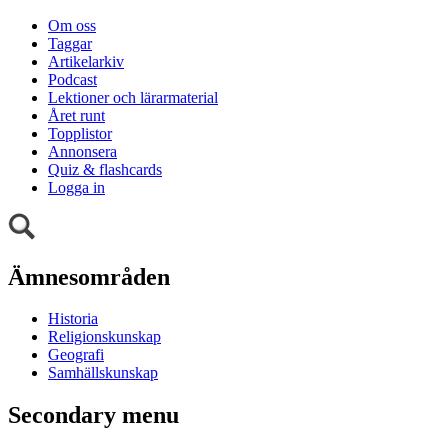
Om oss
Taggar
Artikelarkiv
Podcast
Lektioner och lärarmaterial
Året runt
Topplistor
Annonsera
Quiz & flashcards
Logga in
Ämnesområden
Historia
Religionskunskap
Geografi
Samhällskunskap
Secondary menu