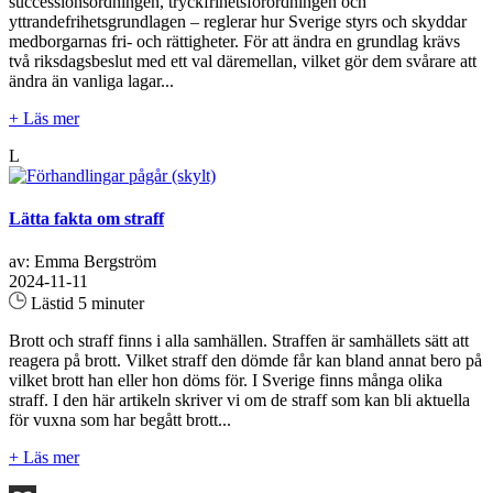
successionsordningen, tryckfrihetsförordningen och
yttrandefrihetsgrundlagen – reglerar hur Sverige styrs och skyddar
medborgarnas fri- och rättigheter. För att ändra en grundlag krävs
två riksdagsbeslut med ett val däremellan, vilket gör dem svårare att
ändra än vanliga lagar...
+ Läs mer
L
Lätta fakta om straff
av: Emma Bergström
2024-11-11
Lästid 5 minuter
Brott och straff finns i alla samhällen. Straffen är samhällets sätt att
reagera på brott. Vilket straff den dömde får kan bland annat bero på
vilket brott han eller hon döms för. I Sverige finns många olika
straff. I den här artikeln skriver vi om de straff som kan bli aktuella
för vuxna som har begått brott...
+ Läs mer