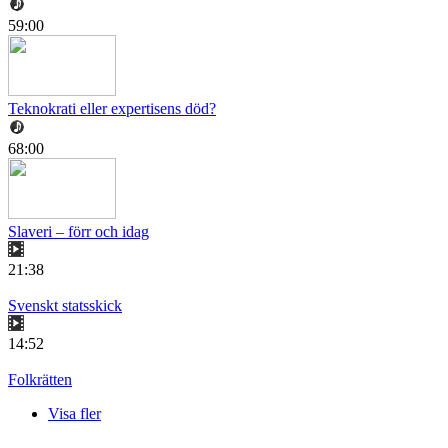
59:00
Teknokrati eller expertisens död?
68:00
Slaveri – förr och idag
21:38
Svenskt statsskick
14:52
Folkrätten
Visa fler