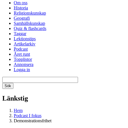
Om oss
Historia
Religionskunskap
Geografi
Samhällskunskap
Quiz & flashcards
Taggar
Lektionstips
Artikelarkiv
Podcast
Året runt
Topplistor
Annonsera
Logga in
Länkstig
Hem
Podcast I fokus
Demonstrationsfrihet