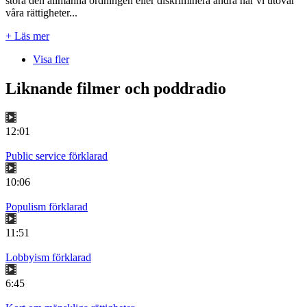
störa den allmänna ordningen eller diskriminera andra när vi utövar
våra rättigheter...
+ Läs mer
Visa fler
Liknande filmer och poddradio
12:01
Public service förklarad
10:06
Populism förklarad
11:51
Lobbyism förklarad
6:45