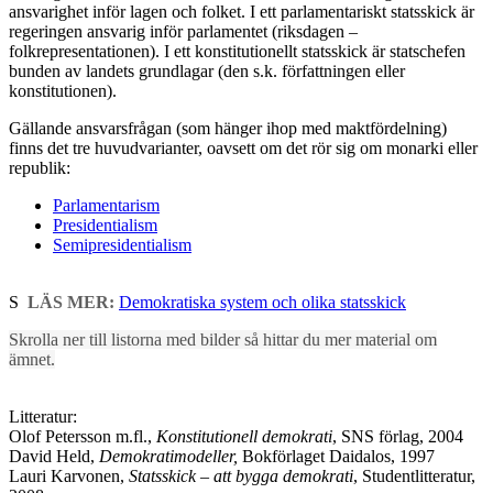
ansvarighet inför lagen och folket. I ett parlamentariskt statsskick är
regeringen ansvarig inför parlamentet (riksdagen –
folkrepresentationen). I ett konstitutionellt statsskick är statschefen
bunden av landets grundlagar (den s.k. författningen eller
konstitutionen).
Gällande ansvarsfrågan (som hänger ihop med maktfördelning)
finns det tre huvudvarianter, oavsett om det rör sig om monarki eller
republik:
Parlamentarism
Presidentialism
Semipresidentialism
S
LÄS MER:
Demokratiska system och olika statsskick
Skrolla ner till listorna med bilder så hittar du mer material om
ämnet.
Litteratur:
Olof Petersson m.fl.,
Konstitutionell demokrati
, SNS förlag, 2004
David Held,
Demokratimodeller,
Bokförlaget Daidalos, 1997
Lauri Karvonen,
Statsskick – att bygga demokrati
, Studentlitteratur,