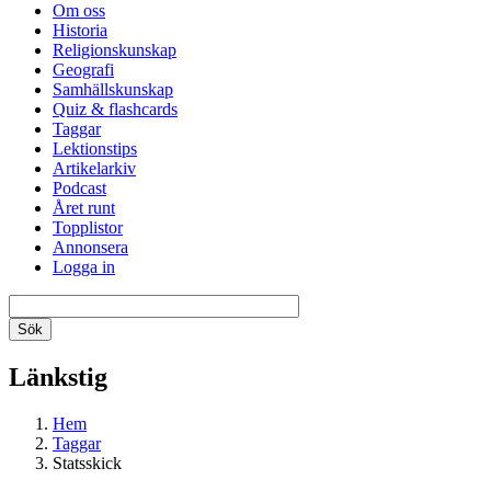
Om oss
Historia
Religionskunskap
Geografi
Samhällskunskap
Quiz & flashcards
Taggar
Lektionstips
Artikelarkiv
Podcast
Året runt
Topplistor
Annonsera
Logga in
Länkstig
Hem
Taggar
Statsskick