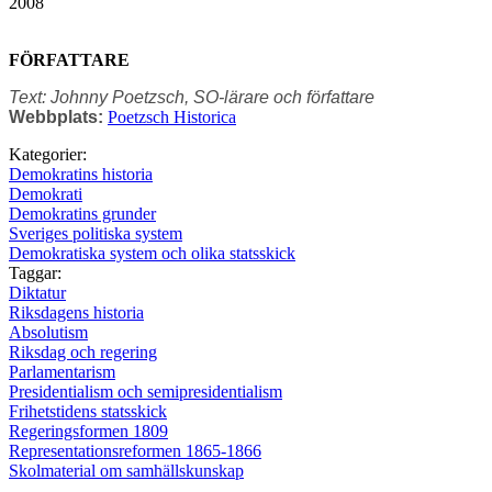
2008
FÖRFATTARE
Text: Johnny Poetzsch, SO-lärare och författare
Webbplats:
Poetzsch Historica
Kategorier:
Demokratins historia
Demokrati
Demokratins grunder
Sveriges politiska system
Demokratiska system och olika statsskick
Taggar:
Diktatur
Riksdagens historia
Absolutism
Riksdag och regering
Parlamentarism
Presidentialism och semipresidentialism
Frihetstidens statsskick
Regeringsformen 1809
Representationsreformen 1865-1866
Skolmaterial om samhällskunskap