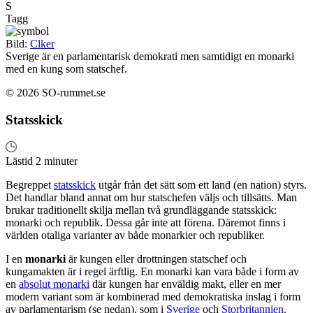
S
Tagg
Bild:
Clker
Sverige är en parlamentarisk demokrati men samtidigt en monarki
med en kung som statschef.
© 2026 SO-rummet.se
Statsskick
Lästid 2 minuter
Begreppet
statsskick
utgår från det sätt som ett land (en nation) styrs.
Det handlar bland annat om hur statschefen väljs och tillsätts. Man
brukar traditionellt skilja mellan två grundläggande statsskick:
monarki och republik. Dessa går inte att förena. Däremot finns i
världen otaliga varianter av både monarkier och republiker.
I en
monarki
är kungen eller drottningen statschef och
kungamakten är i regel ärftlig. En monarki kan vara både i form av
en
absolut monarki
där kungen har enväldig makt, eller en mer
modern variant som är kombinerad med demokratiska inslag i form
av parlamentarism (se nedan), som i
Sverige
och
Storbritannien
.