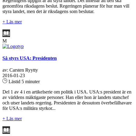
Regeringens uppgift är att styra landet. Det innebär att den ska
genomföra riksdagens beslut. Regeringen planerar för hur man vill
styra landet, men det är riksdagens som beslutar.
+ Läs mer
M
Så styrs USA: Presidenten
av: Carsten Ryytty
2016-01-23
Lästid 5 minuter
Del 1 av 4 i en artikelserie om politik i USA. USA:s president är en
av världens mäktigaste personer. Han eller hon är landets statschef
och utser landets regering. Presidenten är dessutom överbefälhavare
för USA:s militära styrkor...
+ Läs mer