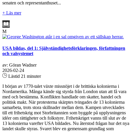
senaten och representanthuset...
+ Läs mer
M
USA bildas, del 1: Självständighetsförklaringen, författningen
och valsystemet
av: Göran Wadner
2026-02-24
Lästid 21 minuter
I början av 1770-talet växte missnöjet i de brittiska kolonierna i
Nordamerika. Många kände sig styrda från London utan att få vara
med och bestämma. Konflikten handlade om skatter, handel och
politisk makt. När protesterna skärptes tvingades de 13 kolonierna
samarbeta, trots stora skillnader mellan dem. Kampen utvecklades
till ett frihetskrig mot Storbritannien som byggde på upplysningens
idéer om rättigheter och folkstyre. Frihetskriget vanns till slut av de
13 kolonierna varefter USA bildades. Nu återstod frågan hur det nya
landet skulle styras. Svaret blev en gemensam grundlag som