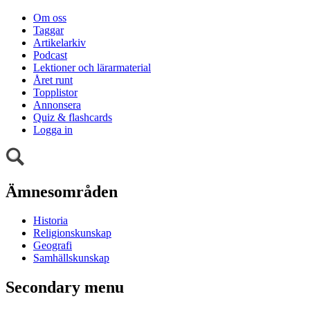
Om oss
Taggar
Artikelarkiv
Podcast
Lektioner och lärarmaterial
Året runt
Topplistor
Annonsera
Quiz & flashcards
Logga in
Ämnesområden
Historia
Religionskunskap
Geografi
Samhällskunskap
Secondary menu