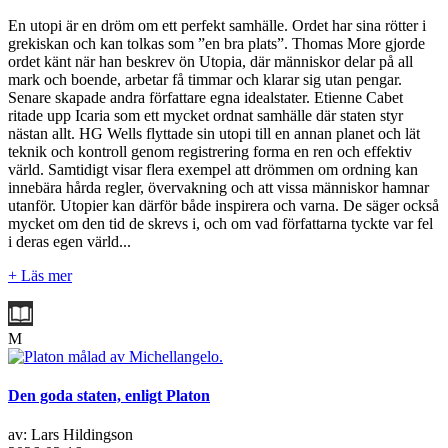
En utopi är en dröm om ett perfekt samhälle. Ordet har sina rötter i
grekiskan och kan tolkas som ”en bra plats”. Thomas More gjorde
ordet känt när han beskrev ön Utopia, där människor delar på all
mark och boende, arbetar få timmar och klarar sig utan pengar.
Senare skapade andra författare egna idealstater. Etienne Cabet
ritade upp Icaria som ett mycket ordnat samhälle där staten styr
nästan allt. HG Wells flyttade sin utopi till en annan planet och lät
teknik och kontroll genom registrering forma en ren och effektiv
värld. Samtidigt visar flera exempel att drömmen om ordning kan
innebära hårda regler, övervakning och att vissa människor hamnar
utanför. Utopier kan därför både inspirera och varna. De säger också
mycket om den tid de skrevs i, och om vad författarna tyckte var fel
i deras egen värld...
+ Läs mer
M
Den goda staten, enligt Platon
av: Lars Hildingson