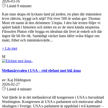
2026-03-16
Lästid 9 minuter
Kan man skapa ett lyckans land på jorden, en plats där människor
lever rättvist, tryggt och nöjt? För över 500 år sedan gav Thomas
More ett namn åt den drömmen: Utopia. I den här texten följer vi
spåret bakåt i historien och möter en av de mest kända utopierna.
Filosofen Platon ville bygga en idealstat där livet är enkelt och där
ingen får bli för rik. Samtidigt väcker hans idéer svåra frågor om
makt, frihet och människovärde...
+ Läs mer
M
Mellanårsvalen i USA – röd elefant mot blå åsna
av: Kaj Hildingson
2026-02-27
Lästid 4 minuter
Vart fjärde år är det mellanårsval till kongressen i USA:s huvudstad
Washington. Kongressen är USA:s parlament och motsvarar alltså
riksdagen i Sverige. USA:s parlament är uppdelad i två kammare –