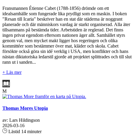
Fransmannen Étienne Cabet (1788-1856) drömde om ett
idealsamhälle som fungerade lika prydligt som en maskin. I boken
"Resan till Icaria" beskriver han en stat där städerna är noggrant
planerade och där människors vardag är starkt organiserad. Alla äter
tillsammans på bestämda tider. Arbetstiden är reglerad. Det finns
ingen privat egendom eftersom nationen äger allt. Samhället styrs
genom val, men mycket makt ligger hos regeringen och olika
kommittéer som bestämmer över mat, kläder och skola. Cabet
försökte också göra sin idé verklig i USA, men konflikter och hans
nästan diktatoriska ledarstil gjorde att projektet splittrades och till slut
rann ut i sanden...
+ Läs mer
M
Thomas Mores Utopia
av: Lars Hildingson
2026-03-16
Lästid 14 minuter