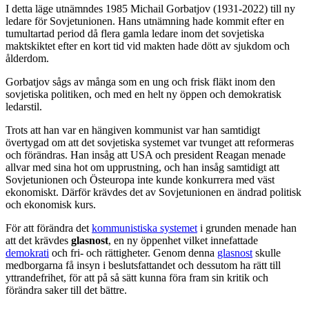
I detta läge utnämndes 1985 Michail Gorbatjov (1931-2022) till ny
ledare för Sovjetunionen. Hans utnämning hade kommit efter en
tumultartad period då flera gamla ledare inom det sovjetiska
maktskiktet efter en kort tid vid makten hade dött av sjukdom och
ålderdom.
Gorbatjov sågs av många som en ung och frisk fläkt inom den
sovjetiska politiken, och med en helt ny öppen och demokratisk
ledarstil.
Trots att han var en hängiven kommunist var han samtidigt
övertygad om att det sovjetiska systemet var tvunget att reformeras
och förändras. Han insåg att USA och president Reagan menade
allvar med sina hot om upprustning, och han insåg samtidigt att
Sovjetunionen och Östeuropa inte kunde konkurrera med väst
ekonomiskt. Därför krävdes det av Sovjetunionen en ändrad politisk
och ekonomisk kurs.
För att förändra det
kommunistiska systemet
i grunden menade han
att det krävdes
glasnost
, en ny öppenhet vilket innefattade
demokrati
och fri- och rättigheter. Genom denna
glasnost
skulle
medborgarna få insyn i beslutsfattandet och dessutom ha rätt till
yttrandefrihet, för att på så sätt kunna föra fram sin kritik och
förändra saker till det bättre.