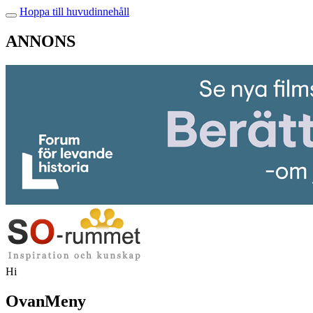
Hoppa till huvudinnehåll
ANNONS
Hi
OvanMeny