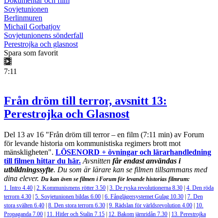
Dokumentär och film
Sovjetunionen
Berlinmuren
Michail Gorbatjov
Sovjetunionens sönderfall
Perestrojka och glasnost
Spara som favorit
7:11
Från dröm till terror, avsnitt 13:
Perestrojka och Glasnost
Del 13 av 16 "Från dröm till terror – en film (7:11 min) av Forum
för levande historia om kommunistiska regimers brott mot
mänskligheten".
LÖSENORD
+ övningar och lärarhandledning
till filmen hittar du här.
Avsnitten
får endast användas i
utbildningssyfte
.
Du som är lärare kan se filmen tillsammans med
dina elever.
Du kan även se filmen i Forum för levande historias filmrum:
1. Intro 4.40
|
2. Kommunismens rötter 3.50
|
3. De ryska revolutionerna 8.30
|
4. Den röda
terrorn 4.30
|
5. Sovjetunionen bildas 6.00
|
6. Fånglägersystemet Gulag 10.30
|
7. Den
stora svälten 6.40
|
8. Den stora terrorn 6.30
|
9. Rädslan för världsrevolution 4.00
|
10.
Propaganda 7.00
|
11. Hitler och Stalin 7.15
|
12. Bakom järnridån 7.30
|
13. Perestrojka