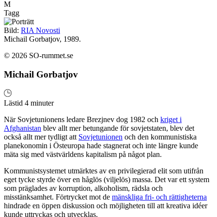
M
Tagg
Bild:
RIA Novosti
Michail Gorbatjov, 1989.
© 2026 SO-rummet.se
Michail Gorbatjov
Lästid 4 minuter
När Sovjetunionens ledare Brezjnev dog 1982 och
kriget i
Afghanistan
blev allt mer betungande för sovjetstaten, blev det
också allt mer tydligt att
Sovjetunionen
och den kommunistiska
planekonomin i Östeuropa hade stagnerat och inte längre kunde
mäta sig med västvärldens kapitalism på något plan.
Kommunistsystemet utmärktes av en privilegierad elit som utifrån
eget tycke styrde över en håglös (viljelös) massa. Det var ett system
som präglades av korruption, alkoholism, rädsla och
misstänksamhet. Förtrycket mot de
mänskliga fri- och rättigheterna
hindrade en öppen diskussion och möjligheten till att kreativa idéer
kunde uttryckas och utvecklas.