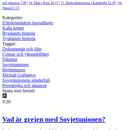
och glasnost 7.00
|
14. Mao i Kina 10.15
|
15. Röda khemererna i Kambodja 12.30
|
16.
Slutord 3.15
Kategorier:
Efterkrigstidens huvudlinjer
Kalla kriget
Rysslands historia
Tysklands historia
Taggar:
Dokumentär och film
Censur och yttrandefrihet
Diktatur
Sovjetunionen
Berlinmuren
Michail Gorbatjov
Sovjetunionens sönderfall
Perestrojka och glasnost
Spara som favorit
9:20
Vad är grejen med Sovjetunionen?