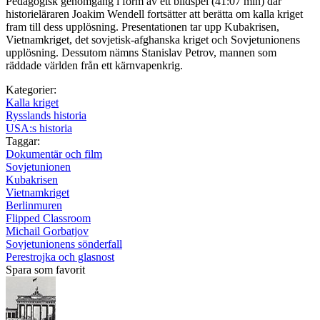
Pedagogisk genomgång i form av ett bildspel (41:07 min) där
historieläraren Joakim Wendell fortsätter att berätta om kalla kriget
fram till dess upplösning. Presentationen tar upp Kubakrisen,
Vietnamkriget, det sovjetisk-afghanska kriget och Sovjetunionens
upplösning. Dessutom nämns Stanislav Petrov, mannen som
räddade världen från ett kärnvapenkrig.
Kategorier:
Kalla kriget
Rysslands historia
USA:s historia
Taggar:
Dokumentär och film
Sovjetunionen
Kubakrisen
Vietnamkriget
Berlinmuren
Flipped Classroom
Michail Gorbatjov
Sovjetunionens sönderfall
Perestrojka och glasnost
Spara som favorit