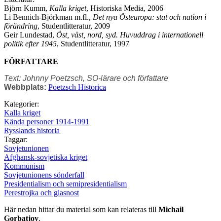
Björn Kumm,
Kalla kriget
, Historiska Media, 2006
Li Bennich-Björkman m.fl.,
Det nya Östeuropa: stat och nation i
förändring
, Studentlitteratur, 2009
Geir Lundestad,
Öst, väst, nord, syd. Huvuddrag i internationell
politik efter 1945
, Studentlitteratur, 1997
FÖRFATTARE
Text: Johnny Poetzsch, SO-lärare och författare
Webbplats:
Poetzsch Historica
Kategorier:
Kalla kriget
Kända personer 1914-1991
Rysslands historia
Taggar:
Sovjetunionen
Afghansk-sovjetiska kriget
Kommunism
Sovjetunionens sönderfall
Presidentialism och semipresidentialism
Perestrojka och glasnost
Här nedan hittar du material som kan relateras till
Michail
Gorbatjov
.