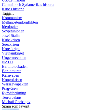
USA:s historia
Central- och Sydamerikas historia
Kubas historia
Taggar:
Kommunism
Mellanösternkonflikten
Ideologier
Sovjetunionen
Josef Stalin
Kubakrisen
Suezkrisen
Koreakriget
Vietnamkriget
Ungernrevolten
NATO
Berlinblockaden
Berlinmuren
Kärnvapen
Kongokrisen
Warszawapakten
Pragvåren
Rymdforskning
Terrorbalans
Michail Gorbatjov
Spara som favorit