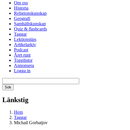
Om oss
Historia
Religionskunskap
Geografi
Samhällskunskap
Quiz & flashcards
Taggar
Lektionstips
Artikelarkiv
Podcast
Året runt
Topplistor
Annonsera
Logga in
Länkstig
Hem
Taggar
Michail Gorbatjov