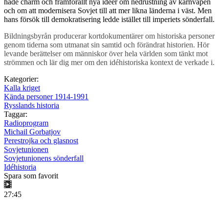
hade charm och framförallt nya idéer om nedrustning av kärnvapen
och om att modernisera Sovjet till att mer likna länderna i väst. Men
hans försök till demokratisering ledde istället till imperiets sönderfall.
Bildningsbyrån producerar kortdokumentärer om historiska personer
genom tiderna som utmanat sin samtid och förändrat historien. Hör
levande berättelser om människor över hela världen som tänkt mot
strömmen och lär dig mer om den idéhistoriska kontext de verkade i.
Kategorier:
Kalla kriget
Kända personer 1914-1991
Rysslands historia
Taggar:
Radioprogram
Michail Gorbatjov
Perestrojka och glasnost
Sovjetunionen
Sovjetunionens sönderfall
Idéhistoria
Spara som favorit
27:45