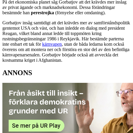
På det ekonomiska planet såg Gorbatjov att det krävdes mer inslag
av privat ägande och marknadsekonomi. Dessa förändringar
benämnde han
perestrojka
(förnyelse eller omdaning).
Gorbatjov insåg samtidigt att det krävdes mer av samförståndspolitik
gentemot USA och väst, och han inledde en dialog med president
Reagan, vilket bland annat ledde till toppmöten kring
rustningsbegränsningar 1986 i Reykjavik. Här bestämde parterna
inte enbart ett tak för
kärnvapen
, utan de båda ledarna kom också
överens om att montera ner och förstöra en stor del av den befintliga
kärnvapenarsenalen. Gorbatjov började också att avveckla det
kostsamma kriget i Afghanistan.
ANNONS