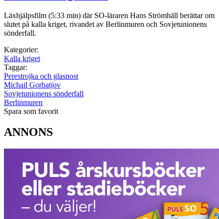
Läxhjälpsfilm (5:33 min) där SO-läraren Hans Strömhäll berättar om
slutet på kalla kriget, rivandet av Berlinmuren och Sovjetunionens
sönderfall.
Kategorier:
Kalla kriget
Taggar:
Perestrojka och glasnost
Michail Gorbatjov
Sovjetunionens sönderfall
Berlinmuren
Spara som favorit
ANNONS