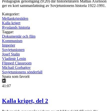
Pedagogisk genomgång (9:20) där historieläraren Mattias Axelsson
ger en kort sammanfattning av Sovjetunionens historia 1922-1991.
Kategorier:
Mellankrigstiden
Kalla kriget
Rysslands historia
Taggar:
Dokumentär och film
Kommunism
Imperier
Sovjetunionen
Josef Stalin
Vladimir Lenin
Flipped Classroom
Michail Gorbatjov
Sovjetunionens sönderfall
Spara som favorit
41:07
Kalla kriget, del 2