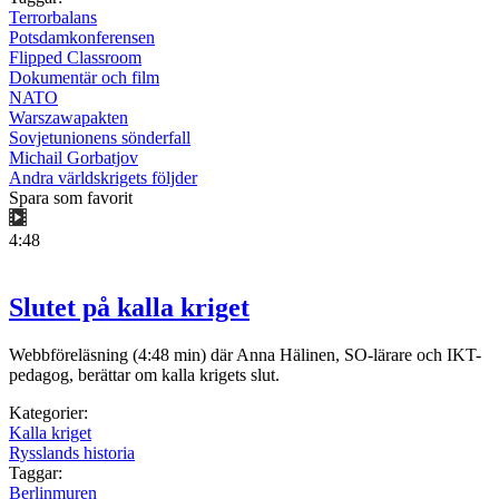
Terrorbalans
Potsdamkonferensen
Flipped Classroom
Dokumentär och film
NATO
Warszawapakten
Sovjetunionens sönderfall
Michail Gorbatjov
Andra världskrigets följder
Spara som favorit
4:48
Slutet på kalla kriget
Webbföreläsning (4:48 min) där Anna Hälinen, SO-lärare och IKT-
pedagog, berättar om kalla krigets slut.
Kategorier:
Kalla kriget
Rysslands historia
Taggar:
Berlinmuren