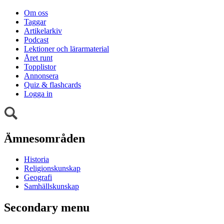
Om oss
Taggar
Artikelarkiv
Podcast
Lektioner och lärarmaterial
Året runt
Topplistor
Annonsera
Quiz & flashcards
Logga in
Ämnesområden
Historia
Religionskunskap
Geografi
Samhällskunskap
Secondary menu