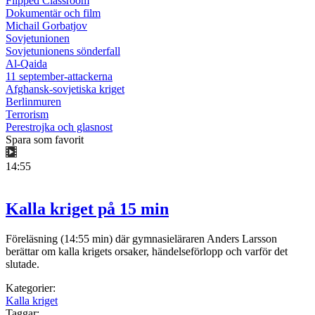
Flipped Classroom
Dokumentär och film
Michail Gorbatjov
Sovjetunionen
Sovjetunionens sönderfall
Al-Qaida
11 september-attackerna
Afghansk-sovjetiska kriget
Berlinmuren
Terrorism
Perestrojka och glasnost
Spara som favorit
14:55
Kalla kriget på 15 min
Föreläsning (14:55 min) där gymnasieläraren Anders Larsson
berättar om kalla krigets orsaker, händelseförlopp och varför det
slutade.
Kategorier:
Kalla kriget
Taggar: