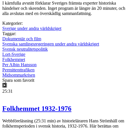
I kärnfulla avsnitt förklarar Sveriges främsta experter historiska
händelser och skeenden. Inget program är längre än 20 minuter, och
alla avslutas med en överskådlig sammanfattning.
Kategorier:
Sverige under andra världskriget
Taggar:
Dokumentär och film
Svenska samlingsregeringen under andra världskriget
Svensk neutralitetspolitik
Lort-Sverige
Folkhemmet
Per Albin Hansson
Permittenttrafiken
Midsommarkrisen
Spara som favorit
25:31
Folkhemmet 1932-1976
Webbföreläsning (25:31 min) av historieläraren Hans Strömhäll om
folkhemsperioden i svensk historia, 1932-1976. Här berättas om