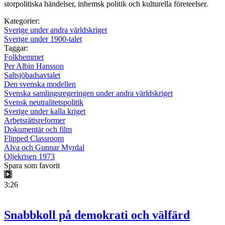
storpolitiska händelser, inhemsk politik och kulturella företeelser.
Kategorier:
Sverige under andra världskriget
Sverige under 1900-talet
Taggar:
Folkhemmet
Per Albin Hansson
Saltsjöbadsavtalet
Den svenska modellen
Svenska samlingsregeringen under andra världskriget
Svensk neutralitetspolitik
Sverige under kalla kriget
Arbetsrättsreformer
Dokumentär och film
Flipped Classroom
Alva och Gunnar Myrdal
Oljekrisen 1973
Spara som favorit
3:26
Snabbkoll på demokrati och välfärd