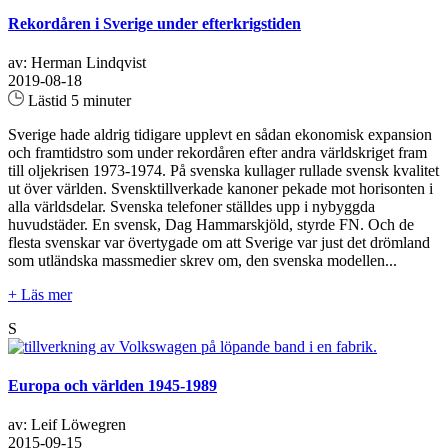
Rekordåren i Sverige under efterkrigstiden
av: Herman Lindqvist
2019-08-18
Lästid 5 minuter
Sverige hade aldrig tidigare upplevt en sådan ekonomisk expansion
och framtidstro som under rekordåren efter andra världskriget fram
till oljekrisen 1973-1974. På svenska kullager rullade svensk kvalitet
ut över världen. Svensktillverkade kanoner pekade mot horisonten i
alla världsdelar. Svenska telefoner ställdes upp i nybyggda
huvudstäder. En svensk, Dag Hammarskjöld, styrde FN. Och de
flesta svenskar var övertygade om att Sverige var just det drömland
som utländska massmedier skrev om, den svenska modellen...
+ Läs mer
S
Europa och världen 1945-1989
av: Leif Löwegren
2015-09-15