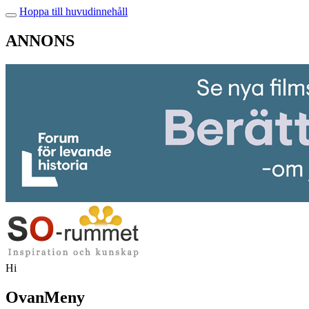
Hoppa till huvudinnehåll
ANNONS
Hi
OvanMeny