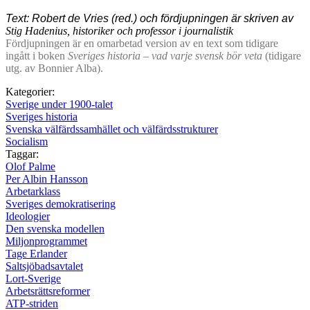
Text: Robert de Vries (red.) och fördjupningen är skriven av
Stig Hadenius, historiker och professor i journalistik
Fördjupningen är en omarbetad version av en text som tidigare
ingått i boken
Sveriges historia – vad varje svensk bör veta
(tidigare
utg. av Bonnier Alba).
Kategorier:
Sverige under 1900-talet
Sveriges historia
Svenska välfärdssamhället och välfärdsstrukturer
Socialism
Taggar:
Olof Palme
Per Albin Hansson
Arbetarklass
Sveriges demokratisering
Ideologier
Den svenska modellen
Miljonprogrammet
Tage Erlander
Saltsjöbadsavtalet
Lort-Sverige
Arbetsrättsreformer
ATP-striden