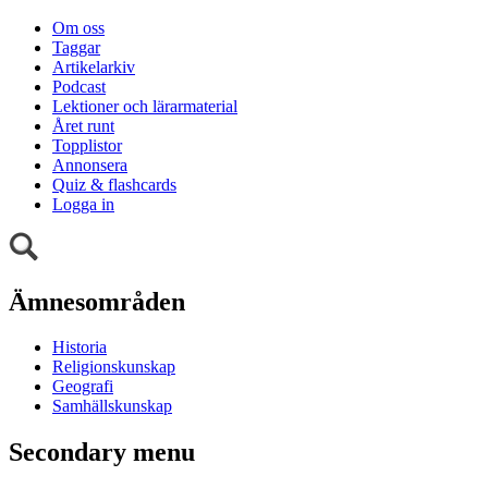
Om oss
Taggar
Artikelarkiv
Podcast
Lektioner och lärarmaterial
Året runt
Topplistor
Annonsera
Quiz & flashcards
Logga in
Ämnesområden
Historia
Religionskunskap
Geografi
Samhällskunskap
Secondary menu