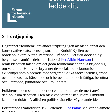
S
Fördjupning
Begreppet "folkhem" användes ursprungligen av bland annat den
konservative statsvetenskapsmannen Rudolf Kjellén och
bondepolitikern Alfred Petersson i Påboda. Det fick dock en ny
betydelse i samhällsdebatten 1928 då
Per Albin Hansson
i
remissdebatten talade om det goda folkhemmet där alla brydde sig
om varandra. Han ville bryta ner de sociala och ekonomiska
skiljelinjer som placerade medborgarna i olika fack: "privilegierade
och tillbakasatta, härskande och beroende, rika och fattiga, besuttna
och utarmade, plundrade och utplundrare".
Folkhemsbilden skulle under decennier bli en av de mest använda i
den politiska debatten. Den blev vad journalisten Björn Elmbrant
kallar "en doktrin", alltså en politisk lära eller vägledande idé.
Fortfarande i valrörelsen 1985 citerade
Olof Palme
vid varje valmöte