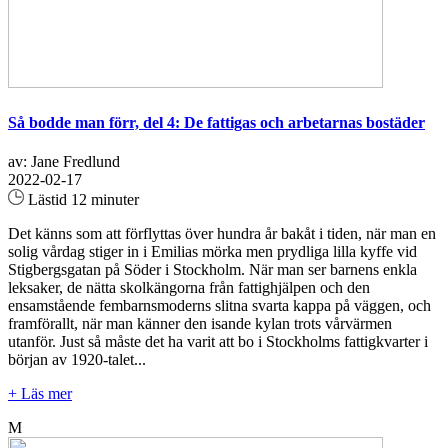
Så bodde man förr, del 4: De fattigas och arbetarnas bostäder
av: Jane Fredlund
2022-02-17
Lästid 12 minuter
Det känns som att förflyttas över hundra år bakåt i tiden, när man en
solig vårdag stiger in i Emilias mörka men prydliga lilla kyffe vid
Stigbergsgatan på Söder i Stockholm. När man ser barnens enkla
leksaker, de nätta skolkängorna från fattighjälpen och den
ensamstående fembarnsmoderns slitna svarta kappa på väggen, och
framförallt, när man känner den isande kylan trots vårvärmen
utanför. Just så måste det ha varit att bo i Stockholms fattigkvarter i
början av 1920-talet...
+ Läs mer
M