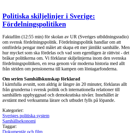
Politiska skiljelinjer i Sverige:
Fördelningspolitiken
Faktafilm (12:55 min) för skolan av UR (Sveriges utbildningsradio)
om svensk fördelningspolitik. Fördelningspolitik handlar om att
omfördela pengar med målet att skapa ett mer jämlikt samhälle. Men
hur mycket som ska fördelas och vad som egentligen är rättvist - det
bråkar politikerna om. Vi förklarar skiljelinjerna inom den svenska
fördelningspolitiken, en resa genom vår moderna historia med allt
från striden om pensionerna till kampen om löntagarfonderna.
Om serien Samhällskunskap förklarad
I kärnfulla avsnitt, som aldrig är längre än 20 minuter, förklaras allt
från grunderna i svensk politik och internationella relationer till
samhällets uppbyggnad och demokratiska nivåer. Innehållet är
avstämt med verksamma lärare och utbudet fylls på löpande.
Kategorier:
Sveriges politiska system
Samhällsekonomi
Taggar:
Dokumentär och film