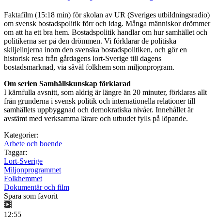
Faktafilm (15:18 min) för skolan av UR (Sveriges utbildningsradio)
om svensk bostadspolitik förr och idag. Många människor drömmer
om att ha ett bra hem. Bostadspolitik handlar om hur samhället och
politikerna ser på den drömmen. Vi förklarar de politiska
skiljelinjerna inom den svenska bostadspolitiken, och gör en
historisk resa från gårdagens lort-Sverige till dagens
bostadsmarknad, via såväl folkhem som miljonprogram.
Om serien Samhällskunskap förklarad
I kärnfulla avsnitt, som aldrig är längre än 20 minuter, förklaras allt
från grunderna i svensk politik och internationella relationer till
samhällets uppbyggnad och demokratiska nivåer. Innehållet är
avstämt med verksamma lärare och utbudet fylls på löpande.
Kategorier:
Arbete och boende
Taggar:
Lort-Sverige
Miljonprogrammet
Folkhemmet
Dokumentär och film
Spara som favorit
12:55