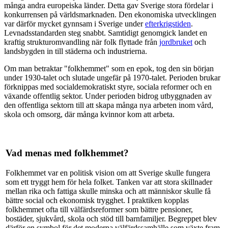
många andra europeiska länder. Detta gav Sverige stora fördelar i
konkurrensen på världsmarknaden. Den ekonomiska utvecklingen
var därför mycket gynnsam i Sverige under
efterkrigstiden
.
Levnadsstandarden steg snabbt. Samtidigt genomgick landet en
kraftig strukturomvandling när folk flyttade från
jordbruket
och
landsbygden in till städerna och industrierna.
Om man betraktar "folkhemmet" som en epok, tog den sin början
under 1930-talet och slutade ungefär på 1970-talet. Perioden brukar
förknippas med socialdemokratiskt styre, sociala reformer och en
växande offentlig sektor. Under perioden bidrog utbyggnaden av
den offentliga sektorn till att skapa många nya arbeten inom vård,
skola och omsorg, där många kvinnor kom att arbeta.
Vad menas med folkhemmet?
Folkhemmet var en politisk vision om att Sverige skulle fungera
som ett tryggt hem för hela folket. Tanken var att stora skillnader
mellan rika och fattiga skulle minska och att människor skulle få
bättre social och ekonomisk trygghet. I praktiken kopplas
folkhemmet ofta till välfärdsreformer som bättre pensioner,
bostäder, sjukvård, skola och stöd till barnfamiljer. Begreppet blev
därför en symbol för det moderna välfärdssamhälle som växte fram