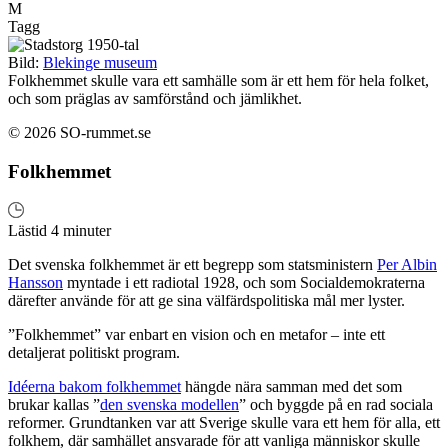
M
Tagg
Bild:
Blekinge museum
Folkhemmet skulle vara ett samhälle som är ett hem för hela folket,
och som präglas av samförstånd och jämlikhet.
© 2026 SO-rummet.se
Folkhemmet
Lästid 4 minuter
Det svenska folkhemmet är ett begrepp som statsministern
Per Albin
Hansson
myntade i ett radiotal 1928, och som Socialdemokraterna
därefter använde för att ge sina välfärdspolitiska mål mer lyster.
”Folkhemmet” var enbart en vision och en metafor – inte ett
detaljerat politiskt program.
Idéerna bakom folkhemmet
hängde nära samman med det som
brukar kallas ”
den svenska modellen
” och byggde på en rad sociala
reformer. Grundtanken var att Sverige skulle vara ett hem för alla, ett
folkhem, där samhället ansvarade för att vanliga människor skulle