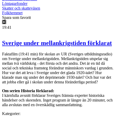
Löntagarfonder
Skatter och skatteväsen
Folkhemmet
Spara som favorit
19:41
Sverige under mellankrigstiden förklarat
Faktafilm (19:41 min) för skolan av UR (Sveriges utbildningsradio)
om Sverige under mellankrigstiden. Mellankrigstiden utspelar sig
mellan två världskrig - det första och det andra. Det är en tid då
social och tekniska framsteg förändrar människors vardag i grunden.
Hur var det att leva i Sverige under det glada 1920-talet? Hur
klarade man sig under det deprimerade 1930-talet? Och hur var det
att jobba eller gå i skolan under denna föränderliga period?
Om serien Historia förklarad:
I kärnfulla avsnitt förklarar Sveriges främsta experter historiska
händelser och skeenden. Inget program är längre än 20 minuter, och
alla avslutas med en överskådlig sammanfattning.
Kategorier: