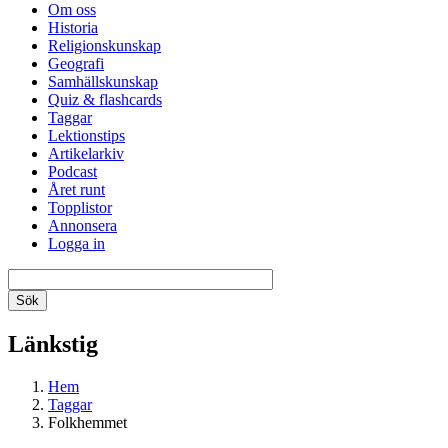
Om oss
Historia
Religionskunskap
Geografi
Samhällskunskap
Quiz & flashcards
Taggar
Lektionstips
Artikelarkiv
Podcast
Året runt
Topplistor
Annonsera
Logga in
Länkstig
Hem
Taggar
Folkhemmet