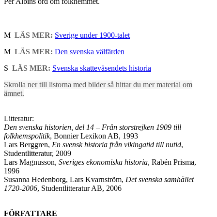
Per Albins ord om folkhemmet.
M
LÄS MER:
Sverige under 1900-talet
M
LÄS MER:
Den svenska välfärden
S
LÄS MER:
Svenska skatteväsendets historia
Skrolla ner till listorna med bilder så hittar du mer material om
ämnet.
Litteratur:
Den svenska historien, del 14 – Från storstrejken 1909 till
folkhemspolitik
, Bonnier Lexikon AB, 1993
Lars Berggren,
En svensk historia från vikingatid till nutid
,
Studentlitteratur, 2009
Lars Magnusson,
Sveriges ekonomiska historia
, Rabén Prisma,
1996
Susanna Hedenborg, Lars Kvarnström,
Det svenska samhället
1720-2006
, Studentlitteratur AB, 2006
FÖRFATTARE