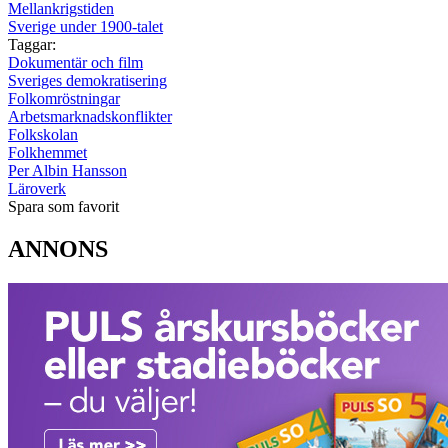
Mellankrigstiden
Sverige under 1900-talet
Taggar:
Dokumentär och film
Sveriges demokratisering
Folkomröstningar
Arbetsmarknadskonflikter
Folkskolan
Folkhemmet
Per Albin Hansson
Läroverk
Spara som favorit
ANNONS